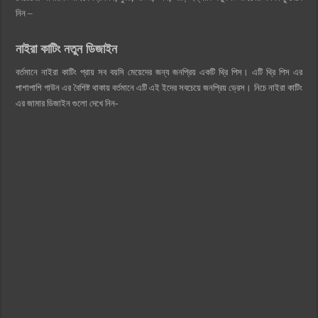
নিন –
নাইরা কাটিং নতুন ডিজাইন
বর্তমানে নাইরা কাটিং প্রায় সব বয়সি মেয়েদের জন্য জনপ্রিয় একটি থ্রি পিস। এটি থ্রি পিস এর
পাশাপাশি গাউন এর বৈশিষ্ট থাকায় বর্তমানে এটি এই ইদের সবচেয়ে জনপ্রিয় ড্রেস। নিচে নাইরা কাটিং
এর জামার ডিজাইন গুলো দেখে নিন-