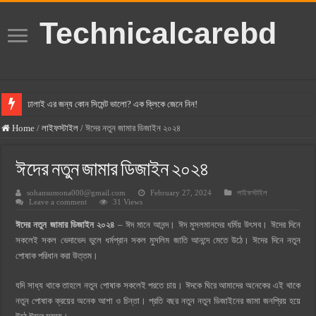
Technicalcarebd
ঢালাই এর জন্য কোন সিমেন্ট ভালো? এক ক্লিকে জেনে নিন!
বসুন্ধরা সিমেন্ট এর দাম ২০২৫
Home
/
লাইফস্টাইল
/
ঈদের নতুন জামার ডিজাইন ২০২৪
স্ক্যান সিমেন্ট এর দাম ২০২৫
ঈদের নতুন জামার ডিজাইন ২০২৪
হোলসিম সিমেন্ট দাম ২০২৫
sohansumona000@gmail.com
February 27, 2024
লাইফস্টাইল
সুপারক্রিট সিমেন্ট দাম ২০২৫
Leave a comment
31 Views
জুডিশিয়াল ম্যাজিস্ট্রেট কি? জুডিশিয়াল ম্যাজিস্ট্রেট এর সুযোগ সুবিধা
ঈদের নতুন জামার ডিজাইন ২০২৪
– ঈদ মানে আনন্দ। ঈদ মুসলমানদের ধর্মিয় উৎসব। ঈদের দিনে
ওয়ালটন মোবাইল কিস্তিতে কেনার নিয়ম ২০২৫
সকলেই সকল ভেদাভেদ ভুলে ধর্মপ্রান সকল মুসলিম জাতি আনন্দে মেতে উঠে। ঈদের দিনে নতুন
পোষাক পরিধান করা উত্তম।
ওয়ালটন টিভি কিস্তিতে কেনার নিয়ম ২০২৫
গ্রামে লাভজনক ব্যবসা ২০২৫ ও গ্রামের বাজারে ব্যবসার আইডিয়া
যদি সাধ্য থাকে তাহলে নতুন পোষাক সকলেই পরতে চায়। ঈদকে ঘিরে আমাদের অনেকের এই থাকে
নতুন পোষাক ক্রয়ের অনেক আশা ও চিন্তা। প্রতি বছর নতুন নতুন ডিজাইনের জামা জনপ্রিয় হয়ে
জেনে নিন, বর্তমানে মোবাইল ঘড়ি দাম কত ২০২৫