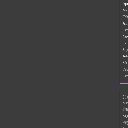
Apr
Ma
Feb
Jan
De
No
Oct
Sep
Jul
Ma
Feb
De
Ca
অনল
ইন্ট
তথ্য
প্রযু