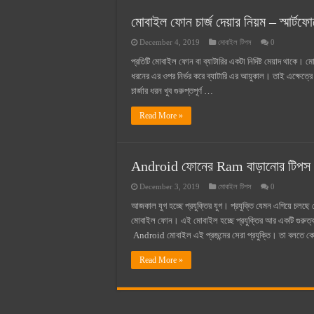
সুপারক্রিট সিমেন্ট দাম ২০২৫
মোবাইল ফোন চার্জ দেয়ার নিয়ম – স্মার্টফোন
জুডিশিয়াল ম্যাজিস্ট্রেট কি? জুডিশিয়াল
December 4, 2019
মোবাইল টিপস
0
ওয়ালটন মোবাইল কিস্তিতে কেনার নিয
প্রতিটি মোবাইল ফোন বা ব্যাটারির একটা নিদিষ্ট মেয়াদ থাকে।
ওয়ালটন টিভি কিস্তিতে কেনার নিয়ম ২
ধরনের এর ওপর নির্ভর করে ব্যাটারি এর আয়ুকাল। তাই এক্ষেত্র
চার্জার ধরন খুব গুরুপ্তপূর্ণ …
গ্রামে লাভজনক ব্যবসা ২০২৫ ও গ্রামে
Read More »
জেনে নিন, বর্তমানে মোবাইল ঘড়ি দাম
Android ফোনের Ram বাড়ানোর টিপস
December 3, 2019
মোবাইল টিপস
0
আজকাল যুগ হচ্ছে প্রযুক্তির যুগ। প্রযুক্তি যেমন এগিয়ে চলছে
মোবাইল ফোন। এই মোবাইল হচ্ছে প্রযুক্তির আর একটি গুরুত্
Android মোবাইল এই প্রজন্মের সেরা প্রযুক্তি। তা বলতে ক
Read More »