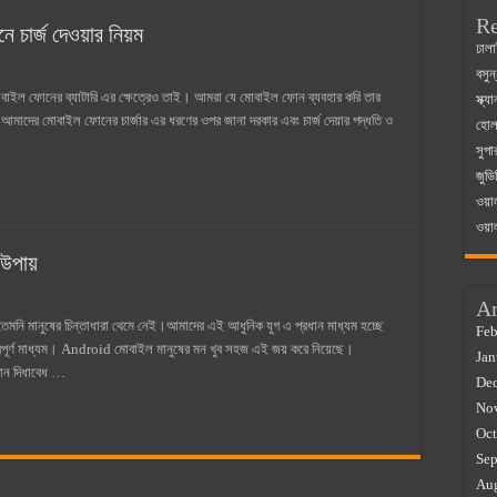
Re
ে চার্জ দেওয়ার নিয়ম
 ম্যাজিস্ট্রেট এর সুযোগ সুবিধা
ঢালা
বসুন
়ম ২০২৫
 মোবাইল ফোনের ব্যাটারি এর ক্ষেত্রেও তাই। আমরা যে মোবাইল ফোন ব্যবহার করি তার
স্ক্
০২৫
ে আমাদের মোবাইল ফোনের চার্জার এর ধরণের ওপর জানা দরকার এবং চার্জ দেয়ার পদ্ধতি ও
হোলস
সুপা
র বাজারে ব্যবসার আইডিয়া
জুডি
 কত ২০২৫
ওয়া
ওয়া
 উপায়
Ar
 তেমনি মানুষের চিন্তাধারা থেমে নেই।আমাদের এই আধুনিক যুগ এ প্রধান মাধ্যম হচ্ছে
Feb
বপূর্ণ মাধ্যম। Android মোবাইল মানুষের মন খুব সহজ এই জয় করে নিয়েছে।
Jan
োন দিধাবেধ …
De
No
Oct
Sep
Au