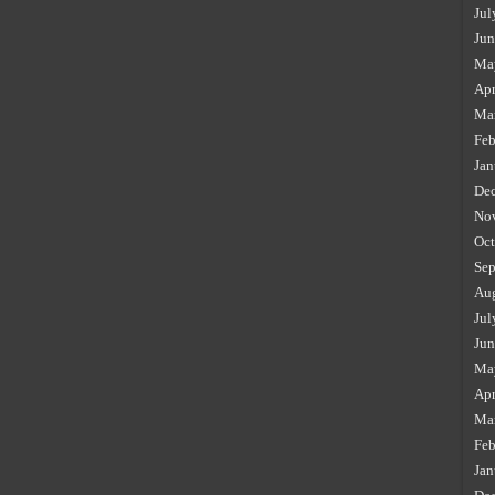
Jul
Jun
Ma
Apr
Ma
Feb
Jan
De
No
Oct
Sep
Au
Jul
Jun
Ma
Apr
Ma
Feb
Jan