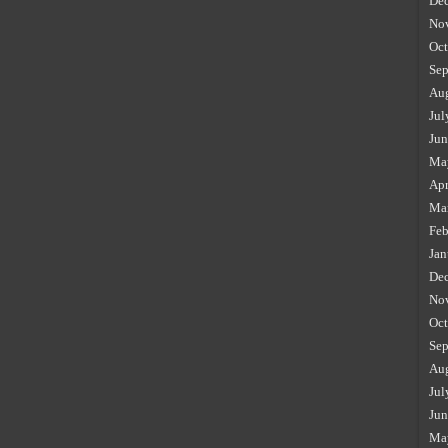
De
No
Oct
Sep
Au
Jul
Jun
Ma
Apr
Ma
Feb
Jan
De
No
Oct
Sep
Au
Jul
Jun
Ma