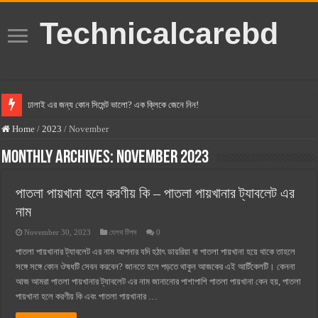
Technicalcarebd
ঢালাই এর জন্য কোন সিমেন্ট ভালো? এক ক্লিকে জেনে নিন!
বসুন্ধরা সিমেন্ট এর দাম ২০২৫
Home
/
2023
/
November
স্ক্যান সিমেন্ট এর দাম ২০২৫
Monthly Archives:
November 2023
হোলসিম সিমেন্ট দাম ২০২৫
পাতলা পায়খানা হলে করণীয় কি – পাতলা পায়খানার ট্যাবলেট এর
সুপারক্রিট সিমেন্ট দাম ২০২৫
নাম
জুডিশিয়াল ম্যাজিস্ট্রেট কি? জুডিশিয়াল ম্যাজিস্ট্রেট এর সুযোগ সুবিধা
November 30, 2023
হেলথ টিপস
0
ওয়ালটন মোবাইল কিস্তিতে কেনার নিয়ম ২০২৫
পাতলা পায়খানার ট্যাবলেট এর নাম আপনার যদি হঠাৎ ডায়রিয়া বা পাতলা পায়খানা হয়ে থাকে তাহলে
ওয়ালটন টিভি কিস্তিতে কেনার নিয়ম ২০২৫
সঙ্গে সঙ্গে কোন ঔষধটি সেবন করবেন? জানতে হলে পড়তে থাকুন আজকের এই আর্টিকেলটি। কেননা
আজ আমরা পাতলা পায়খানার ট্যাবলেট এর নাম জানানোর পাশাপাশি পাতলা পায়খানা কেন হয়, পাতলা
গ্রামে লাভজনক ব্যবসা ২০২৫ ও গ্রামের বাজারে ব্যবসার আইডিয়া
পায়খানা হলে করণীয় কি এবং পাতলা পায়খানার …
জেনে নিন, বর্তমানে মোবাইল ঘড়ি দাম কত ২০২৫