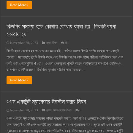
Read More »
কিডনির সমস্যা হলে কোথায় কোথায় ব্যথা হয় | কিডনি ব্যথা
কোথায় হয়
November 29, 2023
হেলথ টিপস
0
কিডনি ব্যথা কোথায় হয় জানতে চান অনেকেই। বর্তমান সময়ে কিডনি রোগীর সংখ্যা যেন বেড়েই
চলেছে। মানবদেহে দুইটি কিডনি থাকে, এই কিডনির প্রধান কাজ হচ্ছে শরীরের অতিরিক্ত তরল এবং
বর্জ্য পণ্য থেকে মুক্তি পাওয়া। এগুলো মেরুদন্ডের পূর্ববর্তী অংশে অবস্থিত যা বামপাশে একটি এবং
ডানপাশে একটি রয়েছে। কিডনিতে ব্যথার সর্বাধিক কারণ রয়েছে …
Read More »
গুগল একাউন্ট ম্যানেজার ইনস্টল করার নিয়ম
November 28, 2023
অ্যাপ/ সফটওয়্যার রিভিউ
0
গুগল একাউন্ট ম্যানেজার সমন্ধে আমরা কমবেশি সবাই ধারণা রাখি। এন্ড্রয়েড ফোন ব্যবহার করতে
হলে অবশ্যই একটি গুগল একাউন্ট ম্যানেজারের অ্যাপের প্রয়োজন হবে। মূলত এই গুগল একাউন্ট
ম্যানেজারের মাধ্যেমে এন্ড্রয়েড ফোন পরিচালিত হয়। যদিও অনেক এন্ড্রয়েড ফোনে গুগল একাউন্ট