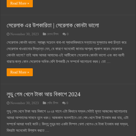
Read More »
সেরেলাক এর উপকারিতা | সেরেলাক কোনটা ভালো
November 30, 2023
হেলথ টিপস
0
সেরেলাক কোনটা ভালো: স্বাস্থ্য সচেতন বাবা-মা স্বাভাবিকভাবে সন্তানের সুস্থতার কথা চিন্তা করে
সেরেলাক খাওয়ানোর সিদ্ধান্ত নেন, যে কারণে অনেকেই জানার আগ্রহ প্রকাশ করেন সেরেলাক
কোনটা ভালো? তাই আজ আমরা আমাদের এই আর্টিকেলে সেরেলাক কোনটা ভালো এবং কত বয়সী
বাচ্চার জন্য কোন সেরেলাক অধিক বেশি উপকারী সে সম্পর্কে আলোচনা করব। তো …
Read More »
লুডু গেম খেলে টাকা আয় বিকাশে 2024
November 30, 2023
গেমিং টিপস
0
লুডু গেম খেলে টাকা আয় বিকাশে ২০২৪ সালে এটা কিভাবে সম্ভব সেটাই মূলত আজকের আলোচনায়
আমরা আপনাদের সামনে তুলে ধরব। আজকাল অনলাইনে তো গেম খেলে টাকা ইনকাম করা যায়, এটা
সম্পর্কে আমরা সবাই জানি। কিন্তু লুডুর মত একটা সিম্পল খেলা খেলেও যে টাকা ইনকাম করা সম্ভব,
বিষয়টা অনেকেই বিশ্বাস করতে …