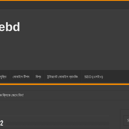
rebd
যুক্তি
মোবাইল টিপস
বিশ্ব
ইন্টারনেট মোবাইল ব্যাংকিং
SEO (এসইও)
ক ক্লিকে জেনে নিন!
22