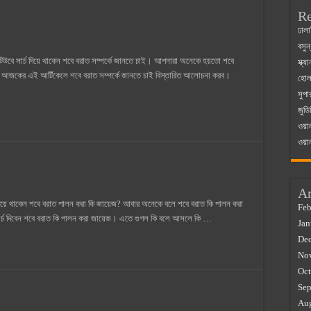
Re
 ম্যাজিস্ট্রেট এর সুযোগ সুবিধা
ঢালা
বসুন
়ম ২০২৫
উবে সার্চ দিয়ে থাকেন শবে বরাত সম্পর্কে জানতে চাই। আপনারা অনেকে হয়তো শবে
স্ক্
০২৫
 আজকের এই আর্টিকেলে শবে বরাত সম্পর্কে জানতে চাই বিস্তারিত আলোচনা করব।
হোলস
সুপা
র বাজারে ব্যবসার আইডিয়া
জুডি
 কত ২০২৫
ওয়া
ওয়া
Ar
দিয়ে থাকেন শবে বরাত পালন করা কি জায়েজ? আবার অনেকে বলে শবে বরাত কি পালন করা
Feb
সার্চ দিবেন শবে বরাত কি পালন করা জায়েজ। এতে গুগল কি বলে আসলে কি …
Jan
De
No
Oct
Sep
Au