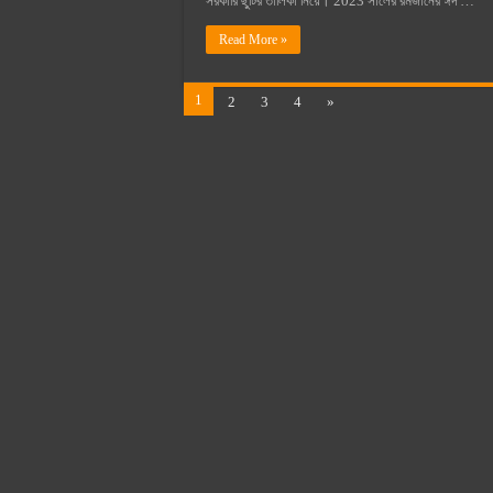
সরকারি ছুটির তালিকা নিয়ে। 2023 সালের রমজানের ঈদ …
Read More »
1
2
3
4
»