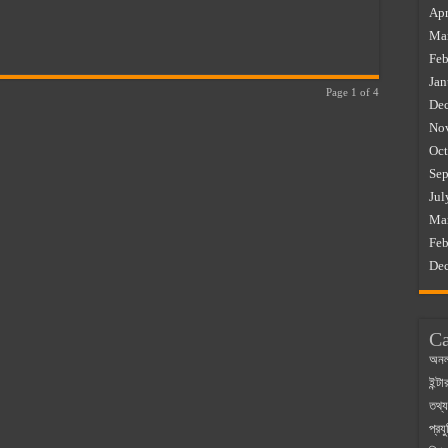
Apr
Ma
Feb
Jan
Page 1 of 4
De
No
Oct
Sep
Jul
Ma
Feb
De
Ca
অনল
ইন্ট
তথ্য
প্রযু