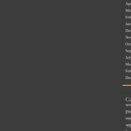
Apr
Ma
Feb
Jan
De
No
Oct
Sep
Jul
Ma
Feb
De
Ca
অনল
ইন্ট
তথ্য
প্রযু