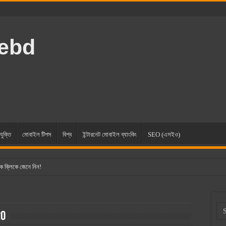
rebd
যুক্তি
মোবাইল টিপস
বিশ্ব
ইন্টারনেট মোবাইল ব্যাংকিং
SEO (এসইও)
ক ক্লিকে জেনে নিন!
20