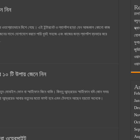
Re
নে নিন
 ম্যাজিস্ট্রেট এর সুযোগ সুবিধা
ঢালা
বসুন
়ম ২০২৫
র সাথে ওতপ্রোতভাবে মিশে গেছে। এই ইন্টারনেট ও ল্যাপটপ ছাড়া যেন আজকাল কোনো কাজ
স্ক্
০২৫
জনের সাথে যোগাযোগ করতে পারি খুবই সহজে এবং কাজের জন্য ল্যাপটপ ব্যবহার করে
হোলস
…
সুপা
র বাজারে ব্যবসার আইডিয়া
জুডি
 কত ২০২৫
ওয়া
ওয়া
র ১০ টি উপায় জেনে নিন
Ar
 মোবাইল ফোন বা স্মার্টফোন কিনে থাকি। কিন্তু আন্ড্রয়েড স্মার্টফোন যদি কোন সময়
Feb
বা আন্ড্রয়েড আবার নতুনের মতো ফাস্ট হবে এমন টেনশনে আছেন হয়তো অনেকে।
Jan
De
No
Oct
Sep
Au
েরা ওয়েবসাইট