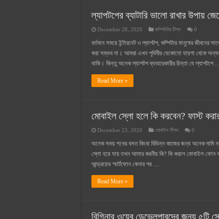
সুপারক্রিট সিমেন্ট দাম ২০২৫
ল্যাপটপের ব্যাটারি ভালো রাখার উপায় জে
জুডিশিয়াল ম্যাজিস্ট্রেট কি? জুডিশিয়াল
December 28, 2020
কম্পিউটার টিপস
0
ওয়ালটন মোবাইল কিস্তিতে কেনার নিয
বর্তমান সময়ে ইন্টারনেট ও ল্যাপটপ, কম্পিটার মানুষের জীবনে
ওয়ালটন টিভি কিস্তিতে কেনার নিয়ম ২
করা সম্ভব না। আমরা এখন পৃথিবীর যেকোনো যায়গা থেকে অন্য
থাকি। কিন্তু অনেক ল্যাপটপ ব্যবহারকারীর চিন্তা যে ল্যাপটপে 
গ্রামে লাভজনক ব্যবসা ২০২৫ ও গ্রামে
Read More »
জেনে নিন, বর্তমানে মোবাইল ঘড়ি দাম
মোবাইল স্লো হলে কি করবেন? ফাস্ট করা
December 23, 2020
মোবাইল টিপস
0
অনেক সময় শখের বসত কিংবা বিভিন্ন কাজের জন্য অনেক দামি নতুন
স্লো হয়ে যায় তখন আমার করনীয় কি? কি করলে মোবাইল ফোন 
আন্ড্রয়েড স্মার্টফোন কেনার পর …
Read More »
বিগিনার ওয়েব ডেভেলপারদের জন্য ৫টি স