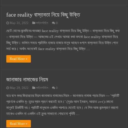
face reality বাস্তবতা নিয়ে কিছু উক্তি
May 31, 2022
লাইফস্টাইল
0
ছোট বোনের জন্মদিনের শুভেচ্ছা face reality বাস্তবতা নিয়ে কিছু উক্তি – বাস্তবতা নিয়ে কিছু কথা
– বাস্তবতা নিয়ে উক্তি — আজকের এই লেখায় আমরা কথা বলবো face reality বাস্তবতা নিয়ে
কিছু উক্তি। বর্তমান সময়ে প্রতিদিন হাজার হাজার মানুষ আছেন গুগলে বাস্তবতা নিয়ে উক্তি পেতে
সার্চ করে। অর্থাৎ অনেকেই face reality বাস্তবতা নিয়ে কিছু উক্তি …
Read More »
জানাজার নামাজের নিয়ম
May 29, 2022
লাইফস্টাইল
0
ঘরে বসে কবর জিয়ারতের নিয়ম জানাজার নামাজের নিয়ম – জানাজার নামাজ পড়ার নিয়ম — ‘প্রতিটি
প্রাণকে একদিন মৃ- ত্যুর স্বাদ গ্রহণ করতেই হবে।’ (সূরাঃ আল ইমরান, আয়াত ১৮৫) কোনো
মানুষই চিরজীবী নয়। প্রতিটি মানুষকে একদিন পরপারে যেতেই হবে। যে শিশু আজ জন্মগ্রহণ করলো
তাকেও একদিন না একদিন এই সুন্দর সাজানো গোছানো পৃথিবী …
Read More »