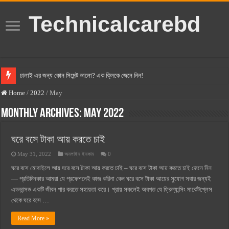
Technicalcarebd
ঢালাই এর জন্য কোন সিমেন্ট ভালো? এক ক্লিকে জেনে নিন!
বসুন্ধরা সিমেন্ট এর দাম ২০২৫
Home
/
2022
/
May
স্ক্যান সিমেন্ট এর দাম ২০২৫
Monthly Archives:
May 2022
হোলসিম সিমেন্ট দাম ২০২৫
ঘরে বসে টাকা আয় করতে চাই
সুপারক্রিট সিমেন্ট দাম ২০২৫
May 31, 2022
অনলাইন ইনকাম
0
জুডিশিয়াল ম্যাজিস্ট্রেট কি? জুডিশিয়াল ম্যাজিস্ট্রেট এর সুযোগ সুবিধা
ঘরে বসে মোবাইলে আয় ঘরে বসে টাকা আয় করতে চাই – ঘরে বসে টাকা আয় করতে চাই জেনে নিন
ওয়ালটন মোবাইল কিস্তিতে কেনার নিয়ম ২০২৫
— প্রতিদিনকার আমরা যে প্রফেশনেই কাজ করিনা কেন ঘরে বসে টাকা আয়ের সুযোগ সবার জন্যই
এডভান্সড একটি জীবন পার করতে সহায়তা করে। প্রায় সকলেই অবগত যে ফ্রিল্যান্সিং মার্কেটপ্লেস
ওয়ালটন টিভি কিস্তিতে কেনার নিয়ম ২০২৫
থেকে ঘরে বসে …
গ্রামে লাভজনক ব্যবসা ২০২৫ ও গ্রামের বাজারে ব্যবসার আইডিয়া
Read More »
জেনে নিন, বর্তমানে মোবাইল ঘড়ি দাম কত ২০২৫