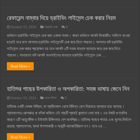
রেফারেন্স নাম্বার দিয়ে ড্রাইভিং লাইসেন্স চেক করার নিয়ম
October 13, 2024
সরকারি সেবা
0
বর্তমানে ড্রাইভিং লাইসেন্স চেক করা একদম সহজ। কারণ বর্তমানে আপনি বিআরটিএ অফিসে যাওয়া
ছাড়াই ঘরে বসে আপনার ড্রাইভিং লাইসেন্সটি চেক করে নিতে পারবেন। আপনার যদি ড্রাইভিং
লাইসেন্স চেক করার প্রয়োজন হয় তবে আপনি ৩টি সহজ মাধ্যম ব্যবহার করে চেক করে নিতে
পারবেন। সাধারণত যদি আপনি অনলাইনের মাধ্যমে ড্রাইভিং লাইসেন্স চেক …
Read More »
হাতিশুর গাছের উপকারিতা ও অপকারিতা: সহজ ভাষায় জেনে নিন
October 13, 2024
হেলথ টিপস
0
হাতিশুর একটি ভেষজ উদ্ভিদ, যা প্রাচীনকাল থেকে বিভিন্ন রোগ নিরাময়ে ব্যবহার হয়ে আসছে।
গ্রামবাংলার ঝোপঝাড় বা ফাঁকা জমিতে এই গাছটি প্রায়ই জন্মাতে দেখা যায়। এর ঔষধি গুণাবলির
কারণে এটি আয়ুর্বেদিক ও ইউনানি চিকিৎসায় বেশ জনপ্রিয়। হাতিশুর গাছের পাতায় এবং মূলের নির্যাসে
রয়েছে প্রদাহনাশক, ব্যথা উপশমকারী ও অ্যান্টি-ব্যাকটেরিয়াল গুণ। তবে এর …
Read More »