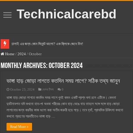
Technicalcarebd
ঢালাই এর জন্য কোন সিমেন্ট ভালো? এক ক্লিকে জেনে নিন!
বসুন্ধরা সিমেন্ট এর দাম ২০২৫
Home
/
2024
/
October
স্ক্যান সিমেন্ট এর দাম ২০২৫
Monthly Archives:
October 2024
হোলসিম সিমেন্ট দাম ২০২৫
ভাঙ্গা হাড় জোড়া লাগতে কতদিন সময় লাগে? সঠিক তথ্য জানুন
সুপারক্রিট সিমেন্ট দাম ২০২৫
October 23, 2024
হেলথ টিপস
0
জুডিশিয়াল ম্যাজিস্ট্রেট কি? জুডিশিয়াল ম্যাজিস্ট্রেট এর সুযোগ সুবিধা
ভাঙ্গা হাড় জোড়া লাগতে কতদিন সময় লাগে খুবই কমন একটি প্রশ্ন বলা চলে এটিকে। কেননা
ওয়ালটন মোবাইল কিস্তিতে কেনার নিয়ম ২০২৫
দুর্ঘটনাবশত যদি কখনো হাত-পা অথবা শরীরের কোন হাড় ভেঙে যায় তাহলে সঙ্গে সঙ্গে হাড় জোড়া
লাগানোর জন্য করনীয় কাজ গুলো করা অতীব জরুরী হয়ে পড়ে। তবে হ্যাঁ, প্রাথমিক চিকিৎসা কখনো
ওয়ালটন টিভি কিস্তিতে কেনার নিয়ম ২০২৫
কখনো গ্রহণের পরবর্তীতেও ভাঙ্গা হাড় …
গ্রামে লাভজনক ব্যবসা ২০২৫ ও গ্রামের বাজারে ব্যবসার আইডিয়া
Read More »
জেনে নিন, বর্তমানে মোবাইল ঘড়ি দাম কত ২০২৫