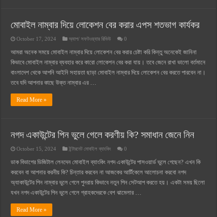
মোবাইল নাম্বার দিয়ে লোকেশন বের করার এপস শতভাগ কার্যকর
October 17, 2024
অ্যাপ/ সফটওয়্যার রিভিউ
0
আমরা অনেক সময়ে মোবাইল নাম্বার দিয়ে লোকেশন বের করার চেষ্টা করি কিন্তু অনেকেই জানিনা
কিভাবে মোবাইল নাম্বার ব্যবহার করে কারো লোকেশন বের করা যায়। তবে জেনে রাখা ভালো বর্তমানে
বাংলাদেশ থেকে আপনি আইনি সহায়তা ছাড়া মোবাইল নাম্বার দিয়ে লোকেশন বের করতে পারবেন না।
তবে যদি আপনার কাছে উক্ত নাম্বার এর …
Read More »
নগদ একাউন্টের পিন ভুলে গেলে করণীয় কি? সমাধান জেনে নিন
October 15, 2024
ইন্টারনেট মোবাইল ব্যাংকিং
0
ডাক বিভাগের ডিজিটাল লেনদেন মোবাইল ব্যাংকিং নগদ একাউন্টের পাসওয়ার্ড ভুলে গেছেন? এখন কি
করবেন বা আপনার করনীয় কি? চিন্তার করবেন না আজকের আর্টিকেলে আলোচনা করবো নগদ
অ্যাকাউন্টের পিন নাম্বার ভুলে গেলে পুনরায় কিভাবে নতুন পিন সেটআপ করতে হয়। একটা সময় ছিলো
যখন নগদ একাউন্টের পিন ভুলে গেলে গ্রাহকদেরকে বেশ ঝামেলার …
Read More »