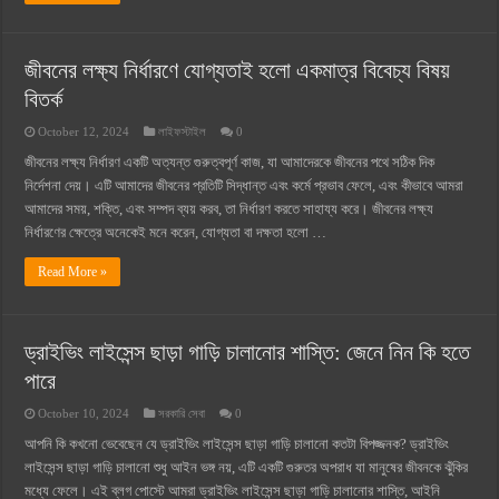
জীবনের লক্ষ্য নির্ধারণে যোগ্যতাই হলো একমাত্র বিবেচ্য বিষয়
বিতর্ক
October 12, 2024
লাইফস্টাইল
0
জীবনের লক্ষ্য নির্ধারণ একটি অত্যন্ত গুরুত্বপূর্ণ কাজ, যা আমাদেরকে জীবনের পথে সঠিক দিক
নির্দেশনা দেয়। এটি আমাদের জীবনের প্রতিটি সিদ্ধান্ত এবং কর্মে প্রভাব ফেলে, এবং কীভাবে আমরা
আমাদের সময়, শক্তি, এবং সম্পদ ব্যয় করব, তা নির্ধারণ করতে সাহায্য করে। জীবনের লক্ষ্য
নির্ধারণের ক্ষেত্রে অনেকেই মনে করেন, যোগ্যতা বা দক্ষতা হলো …
Read More »
ড্রাইভিং লাইসেন্স ছাড়া গাড়ি চালানোর শাস্তি: জেনে নিন কি হতে
পারে
October 10, 2024
সরকারি সেবা
0
আপনি কি কখনো ভেবেছেন যে ড্রাইভিং লাইসেন্স ছাড়া গাড়ি চালানো কতটা বিপজ্জনক? ড্রাইভিং
লাইসেন্স ছাড়া গাড়ি চালানো শুধু আইন ভঙ্গ নয়, এটি একটি গুরুতর অপরাধ যা মানুষের জীবনকে ঝুঁকির
মধ্যে ফেলে। এই ব্লগ পোস্টে আমরা ড্রাইভিং লাইসেন্স ছাড়া গাড়ি চালানোর শাস্তি, আইনি