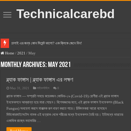
Technicalcarebd
ঢালাই এর জন্য কোন সিমেন্ট ভালো? এক ক্লিকে জেনে নিন!
বসুন্ধরা সিমেন্ট এর দাম ২০২৫
Home
/
2021
/
May
স্ক্যান সিমেন্ট এর দাম ২০২৫
Monthly Archives:
May 2021
হোলসিম সিমেন্ট দাম ২০২৫
ব্ল্যাক ফাঙ্গাস | ব্ল্যাক ফাঙ্গাস এর লক্ষণ
সুপারক্রিট সিমেন্ট দাম ২০২৫
May 31, 2021
লাইফস্টাইল
0
জুডিশিয়াল ম্যাজিস্ট্রেট কি? জুডিশিয়াল ম্যাজিস্ট্রেট এর সুযোগ সুবিধা
ব্ল্যাক ফাঙ্গাস — সম্প্রতি সময়ে কয়েকজন কোভিড-১৯ (Covid-19) রোগীরা এই ব্ল্যাক ফাঙ্গাস
ওয়ালটন মোবাইল কিস্তিতে কেনার নিয়ম ২০২৫
ইনফেকশনে আক্রান্ত হয়ে মারা গেছেন। বিশেষজ্ঞদের মতে, এই ব্ল্যাক ফাঙ্গাস ইনফেকশন (Black
Fungus) অবহেলা করলে মারাত্মক রূপ ধারণ করতে পারে। চিকিৎসকরা আরো বলেছেন
ওয়ালটন টিভি কিস্তিতে কেনার নিয়ম ২০২৫
মিউকোরমাইসেটেস নামক এই ছত্রাক থেকে শরীরের মধ্যে ইনফেকশন তৈরি হয়। ইতিমধ্যে ভারতের
গ্রামে লাভজনক ব্যবসা ২০২৫ ও গ্রামের বাজারে ব্যবসার আইডিয়া
একাধিক রাজ্যে মহামারির …
জেনে নিন, বর্তমানে মোবাইল ঘড়ি দাম কত ২০২৫