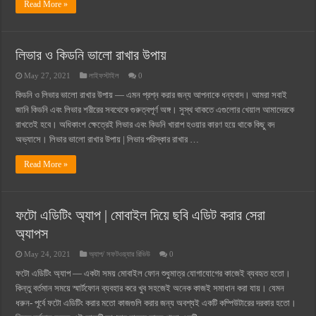
Read More »
লিভার ও কিডনি ভালো রাখার উপায়
May 27, 2021
লাইফস্টাইল
0
কিডনি ও লিভার ভালো রাখার উপায় — এমন প্রশ্ন করার জন্য আপনাকে ধন্যবাদ। আমরা সবাই
জানি কিডনি এবং লিভার শরীরের সবথেকে গুরুত্বপূর্ণ অঙ্গ। সুস্থ থাকতে এগুলোর খেয়াল আমাদেরকে
রাখতেই হবে। অধিকাংশ ক্ষেত্রেই লিভার এবং কিডনি খারাপ হওয়ার কারণ হয়ে থাকে কিছু বদ
অভ্যাসে। লিভার ভালো রাখার উপায় | লিভার পরিস্কার রাখার …
Read More »
ফটো এডিটিং অ্যাপ | মোবাইল দিয়ে ছবি এডিট করার সেরা
অ্যাপস
May 24, 2021
অ্যাপ/ সফটওয়্যার রিভিউ
0
ফটো এডিটিং অ্যাপ — একটা সময় মোবাইল ফোন শুধুমাত্র যোগাযোগের কাজেই ব্যবহৃত হতো।
কিন্তু বর্তমান সময়ে স্মার্টফোন ব্যবহার করে খুব সহজেই অনেক কাজই সমাধান করা যায়। যেমন
ধরুন- পূর্বে ফটো এডিটিং করার মতো কাজগুলি করার জন্য অবশ্যই একটি কম্পিউটারের দরকার হতো।