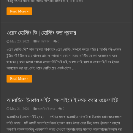
কিন্তু বর্তমান সময়ে এই কাজটি আপনার হাতের কাছে থাকা একটি …
Read More »
ওয়েব হোস্টিং কি | হোস্টিং কত প্রকার
May 23, 2021
ব্লগার টিপস
0
ওয়েব হোস্টিং কি? আজ আমরা আপনাকে ওয়েব হোস্টিং সম্পর্কে বলতে যাচ্ছি। আপনি যদি একজন
ইন্টারনেট ইউজার হয়ে থাকেন তাহলে কোনো না কোনো সময় হোস্টিংয়ের কথা শুনেছেন বা শুনে
থাকবেন। যখন আমরা কোনো ওয়েবসাইট তৈরি করি, তারপর সেই ব্লগ বা ওয়েবসাইটে যে ইমেজ
আপলোড করা হয়, সেই ওয়েব হোস্টিংয়ের একটি স্টোর …
Read More »
অনলাইনে ইনকাম সাইট | অনলাইনে ইনকাম করার ওয়েবসাইট
May 21, 2021
অনলাইন ইনকাম
0
অনলাইনে ইনকাম সাইট ২০২১ — বর্তমান সময়ে অনলাইন থেকে টাকা ইনকাম করার অনেকগুলো
সাইট আছে। যদি আপনি অনলাইনে টাকা ইনকাম করার উপায় সেরা কিছু উপায় খুঁজছেন? তাহলে
অবশ্যই লাভজনক কিছু ওয়েবসাইট আছে যেগুলো ব্যবহার করার মাধ্যমে ভালোমানের ইনকাম করা