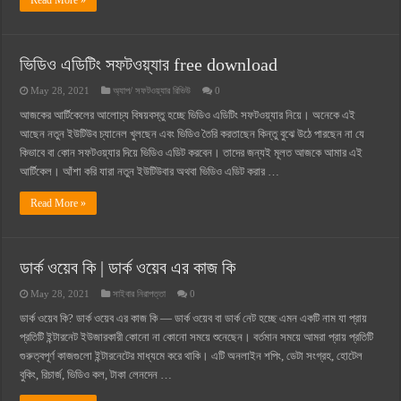
Read More »
ভিডিও এডিটিং সফটওয়্যার free download
May 28, 2021
অ্যাপ/ সফটওয়্যার রিভিউ
0
আজকের আর্টিকেলের আলোচ্য বিষয়বস্তু হচ্ছে ভিডিও এডিটিং সফটওয়্যার নিয়ে। অনেকে এই
আছেন নতুন ইউটিউব চ্যানেল খুলছেন এবং ভিডিও তৈরি করতাছেন কিন্তু বুঝে উঠে পারছেন না যে
কিভাবে বা কোন সফটওয়্যার দিয়ে ভিডিও এডিট করবেন। তাদের জন্যই মূলত আজকে আমার এই
আর্টিকেল। আঁশা করি যারা নতুন ইউটিউবার অথবা ভিডিও এডিট করার …
Read More »
ডার্ক ওয়েব কি | ডার্ক ওয়েব এর কাজ কি
May 28, 2021
সাইবার নিরাপত্তা
0
ডার্ক ওয়েব কি? ডার্ক ওয়েব এর কাজ কি — ডার্ক ওয়েব বা ডার্ক নেট হচ্ছে এমন একটি নাম যা প্রায়
প্রতিটি ইন্টারনেট ইউজারকারী কোনো না কোনো সময়ে শুনেছেন। বর্তমান সময়ে আমরা প্রায় প্রতিটি
গুরুত্বপূর্ণ কাজগুলো ইন্টারনেটের মাধ্যমে করে থাকি। এটি অনলাইন শপিং, ডেটা সংগ্রহ, হোটেল
বুকিং, রিচার্জ, ভিডিও কল, টাকা লেনদেন …