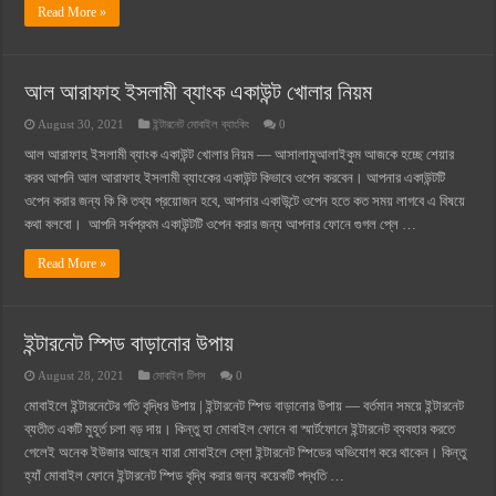
Read More »
আল আরাফাহ ইসলামী ব্যাংক একাউন্ট খোলার নিয়ম
August 30, 2021
ইন্টারনেট মোবাইল ব্যাংকিং
0
আল আরাফাহ ইসলামী ব্যাংক একাউন্ট খোলার নিয়ম — আসালামুআলাইকুম আজকে হচ্ছে শেয়ার
করব আপনি আল আরাফাহ ইসলামী ব্যাংকের একাউন্ট কিভাবে ওপেন করবেন। আপনার একাউন্টটি
ওপেন করার জন্য কি কি তথ্য প্রয়োজন হবে, আপনার একাউন্টে ওপেন হতে কত সময় লাগবে এ বিষয়ে
কথা বলবো। আপনি সর্বপ্রথম একাউন্টটি ওপেন করার জন্য আপনার ফোনে গুগল প্লে …
Read More »
ইন্টারনেট স্পিড বাড়ানোর উপায়
August 28, 2021
মোবাইল টিপস
0
মোবাইলে ইন্টারনেটের গতি বৃদ্ধির উপায় | ইন্টারনেট স্পিড বাড়ানোর উপায় — বর্তমান সময়ে ইন্টারনেট
ব্যতীত একটি মুহূর্ত চলা বড় দায়। কিন্তু হা মোবাইল ফোনে বা স্মার্টফোনে ইন্টারনেট ব্যবহার করতে
গেলেই অনেক ইউজার আছেন যারা মোবাইলে স্লো ইন্টারনেট স্পিডের অভিযোগ করে থাকেন। কিন্তু
হ্যাঁ মোবাইল ফোনে ইন্টারনেট স্পিড বৃদ্ধি করার জন্য কয়েকটি পদ্ধতি …