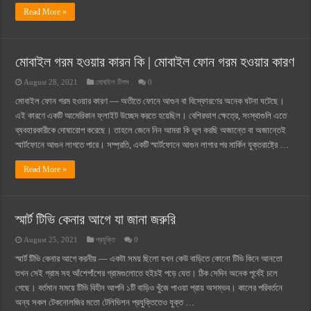
Read More »
মোবাইল গরম হওয়ার কারন কি | মোবাইল ফোন গরম হওয়ার কারণ
August 28, 2021
মোবাইল টিপস
0
মোবাইল ফোন গরম হওয়ার কারণ — অতীতে ফোনে আগুন বা বিস্ফোরণের অনেক ঘটনা ঘটেছে।
এই কারণে একটি আমেরিকান ফ্লাইট উচ্ছেদ করতে হয়েছিল। বেশিরভাগ ক্ষেত্রে, সংস্থাগুলি এতে
ব্যবহারকারীকে দোষারোপ করেছে। তাহলে জেনে নিন আমরা কি ভুল করছি অজান্তে বা অজান্তেই
স্মার্টফোনে আগুন লাগতে পারে। সম্প্রতি, একটি স্মার্টফোনে আগুন লাগার পর মার্কিন যুক্তরাষ্ট্রে …
Read More »
স্মার্ট টিভি কেনার আগে যা জানা জরুরি
August 25, 2021
প্রযুক্তি
0
স্মার্ট টিভি কেনার আগে করনীয় — একটা সময় ছিলো যখন কেউ বাড়িতে কোনো টিভি কিনে আনতো
তখন সেই গ্রাম সহ আঁশেপাঁশের গ্রামগুলোতে হইচই পড়ে যেত। ঠিক সেদিন অনেক পূর্বেই চলে
গেছে। বর্তমান সময়ে টিভি বিহীন আপনি ১টি বাড়িও খুঁজে পাওয়া প্রায় অসম্ভব। কালের পরিবর্তনে
অন্য সকল টেকনোলজির মতো টেলিভিশন প্রযুক্তিতেও যুক্ত …