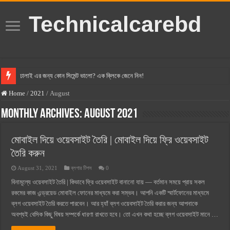
Technicalcarebd
ঢালাই এর জন্য কোন সিমেন্ট ভালো? এক ক্লিকে জেনে নিন!
বসুন্ধরা সিমেন্ট এর দাম ২০২৫
Home
/
2021
/
August
স্ক্যান সিমেন্ট এর দাম ২০২৫
Monthly Archives:
August 2021
হোলসিম সিমেন্ট দাম ২০২৫
মোবাইল দিয়ে ওয়েবসাইট তৈরি | মোবাইল দিয়ে ফ্রি ওয়েবসাইট
সুপারক্রিট সিমেন্ট দাম ২০২৫
তৈরি করুন
জুডিশিয়াল ম্যাজিস্ট্রেট কি? জুডিশিয়াল ম্যাজিস্ট্রেট এর সুযোগ সুবিধা
August 31, 2021
ব্লগার টিপস
0
ওয়ালটন মোবাইল কিস্তিতে কেনার নিয়ম ২০২৫
বিনামূল্যে ওয়েবসাইট তৈরি | কিভাবে ফ্রি ওয়েবসাইট বানানো যায় — বর্তমান সময়ে প্রায় সকল
ওয়ালটন টিভি কিস্তিতে কেনার নিয়ম ২০২৫
রকমের কাজ এন্ড্রয়েড মোবাইল ফোনের মাধ্যমে করা সম্ভব। আপনি একটি স্মার্টফোনের মাধ্যমে
ব্লগ ওয়েবসাইট তৈরি করতে পারবেন। আর হ্যাঁ ব্লগ ওয়েবসাইট তৈরি করার জন্য আপনাকে
গ্রামে লাভজনক ব্যবসা ২০২৫ ও গ্রামের বাজারে ব্যবসার আইডিয়া
অবশ্যই বেসিক কিছু বিষয় সম্পর্কে ধারণা রাখতে হবে। তো এখন কথা হচ্ছে ব্লগ ওয়েবসাইট মানে …
জেনে নিন, বর্তমানে মোবাইল ঘড়ি দাম কত ২০২৫