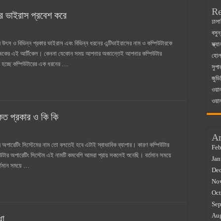
Re
রে ভাইরাস প্রবেশ করে
 ম্যাজিস্ট্রেট এর সুযোগ সুবিধা
ঢালা
বসুন
়ম ২০২৫
উৎস ও বিভিন্ন প্রকার ভাইরাস এবং বিভিন্ন ধরনের এন্টিভাইরাসের নাম ও কম্পিউটারকে
স্ক্
০২৫
া আজকের এই আর্টিকেল। কেননা যেকোন সময় আপনার অজান্তেই আপনার কম্পিউটার
হোলস
স হচ্ছে কম্পিউটারের এক ধরনের …
সুপা
র বাজারে ব্যবসার আইডিয়া
জুডি
 কত ২০২৫
ওয়া
ওয়া
 কত প্রকার ও কি কি
Ar
 অপারেটিং সিস্টেমের নাম তো বলতেই হবে এটাই স্বাভাবিক ব্যাপার। কারণ কম্পিউটার
Feb
পিউটার অপারেটিং সিস্টেম এই নামটি কমবেশি আমরা প্রায় সকলেই শুনেছি। বর্তমান সময়ে
Jan
বর্তমান সময়ে …
De
No
Oct
Sep
Au
ধা