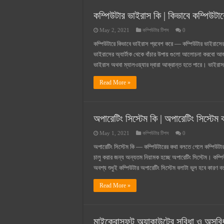
সুপারক্রিট সিমেন্ট দাম ২০২৫
কম্পিউটার ভাইরাস কি | কিভাবে কম্পিউটা
জুডিশিয়াল ম্যাজিস্ট্রেট কি? জুডিশিয়াল
May 2, 2021
কম্পিউটার টিপস
0
ওয়ালটন মোবাইল কিস্তিতে কেনার নিয
কম্পিউটারে কিভাবে ভাইরাস প্রবেশ করে — কম্পিউটার ভাইরাসের 
ওয়ালটন টিভি কিস্তিতে কেনার নিয়ম ২
ভাইরাসের অ্যার্টাক থেকে বাঁচার উপায় গুলো আলোচনা করবে
ভাইরাস অথবা ম্যালওয়্যার দ্বারা আক্রান্ত হতে পারে। ভাইরা
গ্রামে লাভজনক ব্যবসা ২০২৫ ও গ্রামে
Read More »
জেনে নিন, বর্তমানে মোবাইল ঘড়ি দাম
অপারেটিং সিস্টেম কি | অপারেটিং সিস্টেম
May 1, 2021
কম্পিউটার টিপস
0
অপারেটিং সিস্টেম কি — কম্পিউটারের কথা বলতে গেলে কম্পিউটার
চালু করার জন্য অন্যতম নিয়ামক হচ্ছে অপারেটিং সিস্টেম। কম্
অবশ্য শুধুই কম্পিউটার অপারেটিং সিস্টেম বলাটা ভুল হবে কারণ 
Read More »
মাইক্রোসফট অ্যাকাউন্টের সুবিধা ও অসুবি