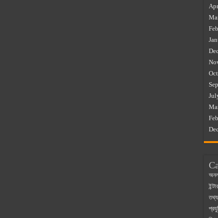
Apr
Ma
Feb
Jan
De
No
Oct
Sep
Jul
Ma
Feb
De
Ca
অনল
ইন্ট
তথ্য
প্রযু