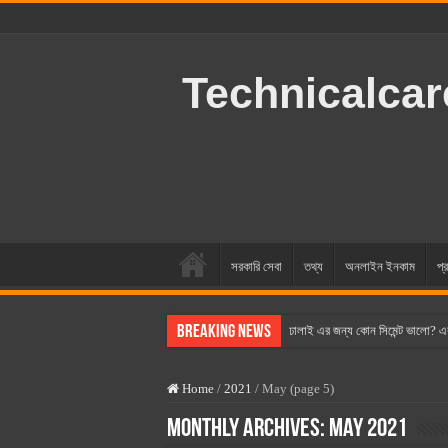
Technicalca
সরকারি সেবা
তথ্য
অনলাইন ইনকাম
প্র
Breaking News
ঢালাই এর জন্য কোন সিমেন্ট ভালো? এ
বসুন্ধরা সিমেন্ট এর দাম ২০২৫
Home
/
2021
/
May (page 5)
স্ক্যান সিমেন্ট এর দাম ২০২৫
Monthly Archives:
May 2021
হোলসিম সিমেন্ট দাম ২০২৫