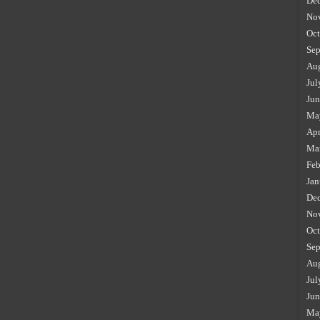
De
No
Oct
Sep
Au
Jul
Jun
Ma
Apr
Ma
Feb
Jan
De
No
Oct
Sep
Au
Jul
Jun
Ma