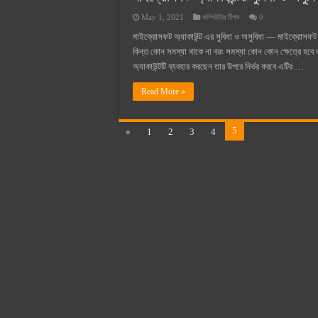
May 1, 2021
কম্পিউটার টিপস
0
মাইক্রোসফট অ্যাকাউন্ট এর সুবিধা ও অসুবিধা — মাইক্রোসফট 
কিন্ত কোন সমস্যা থাকে না বরং সমস্যা কোন কোন ক্ষেত্রে হব
অ্যাকাউন্টটি ব্যবহার করছেন তার উপরে নির্ভর করবে এটির …
Read More »
5
«
1
2
3
4