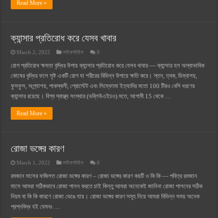
Read More »
ক্যান্সার প্রতিরোধ করে যেসব খাবার
March 2, 2022
লাইফস্টাইল
0
রোগ প্রতিরোধ ক্ষমতা বৃদ্ধির উপায় ক্যান্সার প্রতিরোধ করে যেসব খাবার — ক্যান্সার হল অস্বাভাবিক
কোষের বৃদ্ধির ফলে সৃষ্ট একটি রোগ যা শরীরের বিভিন্ন উপায়ে ক্ষতি করে। স্তন, ত্বক, ডিম্বাশয়,
ফুসফুস, অগ্ন্যাশয়, পাকস্থলী, প্রোস্টেট এবং লিম্ফোমা ইত্যাদির মতো 100 টিরও বেশি ধরণের
ক্যান্সার রয়েছে। বিশ্ব স্বাস্থ্য সংস্থার (ডব্লিউএইচও) মতে, আগামী 15 থেকে …
Read More »
রোজা ভঙ্গের কারণ
March 1, 2022
লাইফস্টাইল
0
রমজান মাসের ফজিলত রোজা ভঙ্গের কারণ – রোজা ভঙ্গের কারণ কয়টি ও কি কি — পবিত্র রমজান
মাসে আমরা সঠিকভাবে রোজা পালন করতে চাই কিন্তু আমরা অনেকেই জানিনা রোজা পালনের সঠিক
নিয়ম বা কি কি কারণে রোজা ভেঙে যায়। রোজা ভঙ্গের কারণ সমূহ নিয়ে আমরা বিভিন্ন সময় অনেক
প্রশ্নবিদ্ধ হই যেমনঃ …