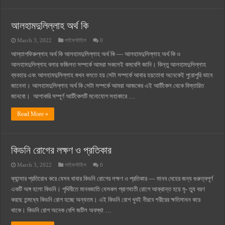
আলহামদুলিল্লাহ অর্থ কি
March 3, 2022
লাইফস্টাইল
0
আস্তাগফিরুল্লাহ অর্থ কি আলহামদুলিল্লাহ অর্থ কি — আলহামদুলিল্লাহ অর্থ কি ও
আলহামদুলিল্লাহ বলার ফজিলত সম্পর্কে আমরা সকলেই কমবেশি জানি। কিন্তু আলহামদুলিল্লাহ
ব্যবহার এবং আলহামদুলিল্লাহ কখন বলতে হয় সেটা সম্পর্কে আবার হয়তোবা অনেকেই পুরোপুরি ভাবে
জানেনা। আলহামদুলিল্লাহ অর্থ কি সেটা সম্পর্কে আমরা আজকের এই আর্টিকেল থেকে বিস্তারিত
জানবো। আশাকরি সম্পূর্ণ আর্টিকেলটি মনোযোগ সহাকারে …
Read More »
কিডনি রোগের লক্ষণ ও প্রতিকার
March 3, 2022
লাইফস্টাইল
0
ক্যান্সার প্রতিরোধ করে যেসব খাবার কিডনি রোগের লক্ষণ ও প্রতিকার — মানব দেহের জন্য গুরুত্বপূর্ণ
একটি অঙ্গ হলো কিডনি। পৃথিবীতে মানবজাতি যেসকল প্রাণঘাতী রোগে আক্রান্ত হয়ে মৃ- ত্যু বরণ
করছে তন্মধ্যে কিডনি রোগ হচ্ছে অন্যতম। এই কিডনি রোগ খুবই নীরবে শরীরের ক্ষতিসাধন করে
থাকে। কিডনি রোগ অনেক বেশি জটিল অবস্থা …