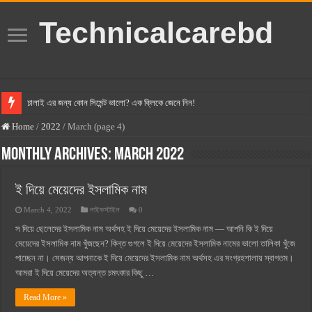
Technicalcarebd
ঢালাই এর জন্য কোন সিমেন্ট ভালো? এক ক্লিকে জেনে নিন!
বসুন্ধরা সিমেন্ট এর দাম ২০২৫
Home
/
2022
/
March (page 4)
স্ক্যান সিমেন্ট এর দাম ২০২৫
Monthly Archives:
March 2022
হোলসিম সিমেন্ট দাম ২০২৫
ই দিয়ে মেয়েদের ইসলামিক নাম
সুপারক্রিট সিমেন্ট দাম ২০২৫
March 4, 2022
লাইফস্টাইল
0
জুডিশিয়াল ম্যাজিস্ট্রেট কি? জুডিশিয়াল ম্যাজিস্ট্রেট এর সুযোগ সুবিধা
স দিয়ে ছেলেদের ইসলামিক নাম অর্থসহ ই দিয়ে মেয়েদের ইসলামিক নাম — আপনি কি ই দিয়ে
ওয়ালটন মোবাইল কিস্তিতে কেনার নিয়ম ২০২৫
মেয়েদের ইসলামিক নাম খুঁজছেন? কিন্ত গুগলে ই দিয়ে মেয়েদের ইসলামিক নামের ভালো তালিকা খুঁজে
পাচ্ছেন না। সেজন্য আপনাকে ই দিয়ে মেয়েদের ইসলামিক নাম অর্থসহ এর সংগ্রহশালায় স্বাগতম।
ওয়ালটন টিভি কিস্তিতে কেনার নিয়ম ২০২৫
আমরা ই দিয়ে মেয়েদের অত্যন্ত চমৎকার কিছু …
গ্রামে লাভজনক ব্যবসা ২০২৫ ও গ্রামের বাজারে ব্যবসার আইডিয়া
Read More »
জেনে নিন, বর্তমানে মোবাইল ঘড়ি দাম কত ২০২৫