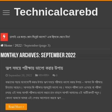
Technicalcarebd
ঢালাই এর জন্য কোন সিমেন্ট ভালো? এক ক্লিকে জেনে নিন!
বসুন্ধরা সিমেন্ট এর দাম ২০২৫
Home
/
2022
/
September (page 3)
স্ক্যান সিমেন্ট এর দাম ২০২৫
Monthly Archives:
September 2022
হোলসিম সিমেন্ট দাম ২০২৫
অল্প সময়ে পরীক্ষায় ভালো করার উপায়
সুপারক্রিট সিমেন্ট দাম ২০২৫
September 20, 2022
লাইফস্টাইল
0
জুডিশিয়াল ম্যাজিস্ট্রেট কি? জুডিশিয়াল ম্যাজিস্ট্রেট এর সুযোগ সুবিধা
বাচ্চাদের পড়ায় মনোযোগী করার উপায় অল্প সময়ে পরীক্ষায় ভালো করার উপায় – আপনা কি পরীক্ষার
ওয়ালটন মোবাইল কিস্তিতে কেনার নিয়ম ২০২৫
চিন্তায় আছেন। আপনার কি পরীক্ষার প্রস্তুতি ভালো নয়। সামনে পরীক্ষা চলে এসেছে বা পরীক্ষা
চলছে এই সময় আপনি পরীক্ষার ভালো করতে চান তাহলে আপনি আমাদের এই আর্টিকেলটি পড়ুন।
ওয়ালটন টিভি কিস্তিতে কেনার নিয়ম ২০২৫
কেননা আজকে আমরা এই লেখায় আলোচনা করবো অল্প …
গ্রামে লাভজনক ব্যবসা ২০২৫ ও গ্রামের বাজারে ব্যবসার আইডিয়া
Read More »
জেনে নিন, বর্তমানে মোবাইল ঘড়ি দাম কত ২০২৫