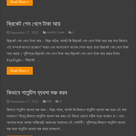
Read More »
ক্রিকেট গেম খেলে টাকা আয়
September 17, 2022
অনলাইন ইনকাম
0
ক্রিকেট গেম খেলে টাকা আয় – প্রিয় পাঠক, আপনি কি ক্রিকেট গেম খেলে টাকা আয় করা যায় কিভাবে
এই সম্পর্কে জানতে চাচ্ছেন? ভারত এবং বাংলাদেশে অনেক লোক আছে তারা ক্রিকেট গেম খেলে টাকা
আয় করছে। সূচীপত্রঃ ক্রিকেট গেম খেলে টাকা আয় ক্রিকেট গেম খেলে টাকা আয় করার উপায়
FanFight – ক্রিকেট …
Read More »
কিভাবে গার্মেন্টস ব্যবসা শুরু করব
September 17, 2022
বিশ্ব
0
কিভাবে গার্মেন্টস ব্যবসা শুরু করব – প্রিয় পাঠক, আপনি কি কিভাবে গার্মেন্টস ব্যবসা শুরু করব এই কথা
ভাবছেন? কিন্তু কিভাবে গার্মেন্টস ব্যবসা শুরু করব এই বিষয়ে কোনো সঠিক তথ্য পাচ্ছেন না। তবে
আপনার জন্য আমরা সাজিয়েছি আজকের আমাদের এই পোস্টটি। সূচীপত্রঃ কিভাবে গার্মেন্টস ব্যবসা
শুরু করব গার্মেন্টস ব্যবসা শুরু করার ধাপগুলো …