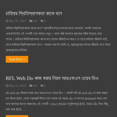
চাহিদার স্থিতিস্থাপকতা কাকে বলে
May 16, 2023
তথ্য
0
চাহিদার স্থিতিস্থাপকতা কাকে বলে? প্রশ্নটির উত্তর জানার জন্য অবশ্যই, আপনি আমাদের
ওয়েবসাইটের এই লেখাটি শেষ পর্যন্ত দেখুন। আশা করি আপনার প্রশ্নের সঠিক উত্তর পেয়ে
যাবেন। চাহিদার স্থিতিস্থাপকতা কাকে বলে দামের পরিবর্তনের কারণে যে হারে চাহিদার পরিবর্তন ঘটে,
তাকে চাহিদার স্থিতিস্থাপকতা বলে। আমরা সকলেই জানি যে, দ্রব্যমূল্যের দামের পরিবর্তন হলে উক্ত
দ্রব্যমূল্যের চাহিদার …
Read More »
RFL Web Do কাজ করার নিয়ম আরএফএল ওয়েব ডিও
May 15, 2023
তথ্য
0
rfl web do কিভাবে কাজ করে আরএফএল ওয়েব ডিও – আপনি যদি rfl web do তে কাজ করতে
চান কিংবা RFL থেকে প্রোডাক্ট কিনতে চান অথবা rfl Web do তে মালের demand করতে চান
তবে আপনার জন্যে আজকের এই লেখাটি। (toc) #title=(সুচিপত্র) RFL Web Do নিয়ে কিছু
কথা যারা RFL …