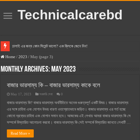
Technicalcarebd
ঢালাই এর জন্য কোন সিমেন্ট ভালো? এক ক্লিকে জেনে নিন!
বসুন্ধরা সিমেন্ট এর দাম ২০২৫
Home
/
2023
/
May (page 3)
স্ক্যান সিমেন্ট এর দাম ২০২৫
Monthly Archives:
May 2023
হোলসিম সিমেন্ট দাম ২০২৫
বাজার ভারসাম্য কি – বাজার ভারসাম্য কাকে বলে
সুপারক্রিট সিমেন্ট দাম ২০২৫
May 17, 2023
সরকারি সেবা
0
জুডিশিয়াল ম্যাজিস্ট্রেট কি? জুডিশিয়াল ম্যাজিস্ট্রেট এর সুযোগ সুবিধা
বাজার ভারসাম্য কি? বাজার ভারসাম্য অর্থনীতিতে অনেক গুরুত্বপূর্ণ একটি বিষয়। বাজার ভারসাম্য
ওয়ালটন মোবাইল কিস্তিতে কেনার নিয়ম ২০২৫
এর সঙ্গে চাহিদা এবং যোগান উভয় ধারণা ওতপ্রোতভাবে জড়িত। বাজার ভারসাম্য এর শর্ত হচ্ছে
কোনো দ্রব্যের চাহিদা এবং যোগান সমান হবে। আজকের এই লেখায় আমরা বাজার ভারসাম্য কি সে
ওয়ালটন টিভি কিস্তিতে কেনার নিয়ম ২০২৫
সম্পর্কে বিস্তারিত আলোচনা করবো। বাজার ভারসাম্য কি সেই সম্পর্কে বিস্তারিত জানতে লেখাটি …
গ্রামে লাভজনক ব্যবসা ২০২৫ ও গ্রামের বাজারে ব্যবসার আইডিয়া
Read More »
জেনে নিন, বর্তমানে মোবাইল ঘড়ি দাম কত ২০২৫