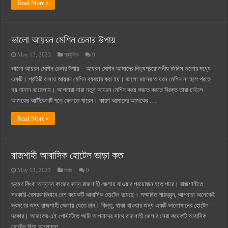
Read More »
ভালো আয়রন মেশিন চেনার উপায়
May 13, 2023
প্রযুক্তি
0
ভালো আয়রন মেশিন চেনার উপায় – আয়রন মেশিন আমাদের নিত্যপ্রয়োজনীয় জিনিস গুলোর মধ্যে
একটি। প্রতিটি বাসায় আয়রন মেশিন ব্যবহার করা হয়। ভালো মানের আয়রন মেশিন না হলে পরতে
হয় নানান ঝামেলায়। আপনারা যারা নতুন আয়রন মেশিন ক্রয় করতে করতে বিরক্ত তারা চাইলে
আজকের আর্টিকেলটি পড়ে ফেলতে পারেন। কারণ আমাদের আজকের …
Read More »
রাজশাহী আবাসিক হোটেল ভাড়া কত
May 13, 2023
তথ্য
0
ভ্রমণ কিংবা অন্যন্য কাজের জন্য রাজশাহী জেলায় যাওয়ার প্রয়োজন হতে পারে। রাজশাহীতে
সরকারি-বেসরকারিভাবে বেশ কয়েকটি আবাসিক হোটেল রয়েছে। সম্মানিত পাঠকবৃন্দ, আপনারা অনেকেই
ভ্রমণের জন্য রাজশাহী জেলায় যেতে চান। কিন্তু, থাকা খাওয়ার জন্য একটি ভালোমানের হোটেল
দরকার। আজকের এই পোস্টটিতে আমি আপনাদের সাথে রাজশাহী জেলার সেরা কয়েকটি আবাসিক
হোটেল নিয়ে আলোচনা …