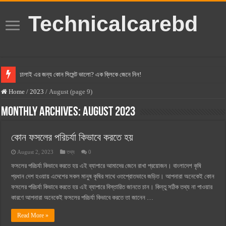
Technicalcarebd
ঢালাই এর জন্য কোন সিমেন্ট ভালো? এক ক্লিকে জেনে নিন!
বসুন্ধরা সিমেন্ট এর দাম ২০২৫
Home
/
2023
/
August (page 9)
স্ক্যান সিমেন্ট এর দাম ২০২৫
Monthly Archives:
August 2023
হোলসিম সিমেন্ট দাম ২০২৫
কোন ফসলের পরিচর্যা কিভাবে করতে হয়
সুপারক্রিট সিমেন্ট দাম ২০২৫
August 2, 2023
তথ্য
0
জুডিশিয়াল ম্যাজিস্ট্রেট কি? জুডিশিয়াল ম্যাজিস্ট্রেট এর সুযোগ সুবিধা
ফসলের পরিচর্যা কিভাবে করতে হয় এই ব্যাপারে আমাদের জেনে রাখা প্রয়োজন। বাংলাদেশ কৃষি
ওয়ালটন মোবাইল কিস্তিতে কেনার নিয়ম ২০২৫
প্রধান দেশ হওয়ায় এদেশের সকল মানুষ কৃষির সাথে ওতপ্রোতভাবে জড়িত। আপনারা অনেকেই কোন
ফসলের পরিচর্যা কিভাবে করতে হয় এই ব্যাপারে বিস্তারিত জানতে চান। কিন্তু সঠিক তথ্য না পাওয়ার
ওয়ালটন টিভি কিস্তিতে কেনার নিয়ম ২০২৫
কারণে আপনারা অনেকেই ফসলের পরিচর্যা কিভাবে করতে তা জানেন …
গ্রামে লাভজনক ব্যবসা ২০২৫ ও গ্রামের বাজারে ব্যবসার আইডিয়া
Read More »
জেনে নিন, বর্তমানে মোবাইল ঘড়ি দাম কত ২০২৫