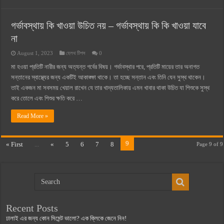
গর্ভাবস্থায় কি খাওয়া উচিত নয় – গর্ভাবস্থায় কি কি খাওয়া যাবে
না
August 1, 2023
হেলথ টিপস
0
মা হওয়া প্রতিটি নারীর জন্য অত্যন্ত গর্বের বিষয়। গর্ভাবস্থার পরে, প্রতিটি মায়ের তার অনাগত
সন্তানের স্বাস্থ্যের জন্য একটিই আকাঙ্ক্ষা থাকে। তা হচ্ছে সন্তান এবং তিনি যেন সুস্থ থাকেন।
তাই একজন মা সবসময় খেয়াল রাখেন যে তার খাদ্যতালিকায় এমন খাবার থাকা উচিত যা শিশুকে সুস্থ
করে তোলে এবং শিশুর ক্ষতি করে …
Read More »
9
« First
...
«
5
6
7
8
Page 9 of 9
Recent Posts
ঢালাই এর জন্য কোন সিমেন্ট ভালো? এক ক্লিকে জেনে নিন!