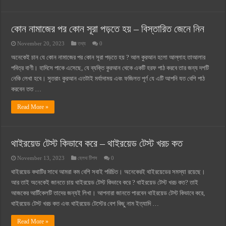
কোন নামাজের পর কোন সূরা পড়তে হয় – বিস্তারিত জেনে নিন
November 20, 2023
তথ্য
0
অনেকেই চান যে কোন নামাজের পর কোন সূরা পড়তে হয় ? আল কুরআন হলো আল্লাহ তাআলার
পবিত্র বাণী। হাদিসে পাকে এসেছে, যে ব্যক্তি কুরআন থেকে একটি হরফ পাঠ করবে তার জন্য দশটি
নেকি লেখা হবে। সুতরাং কুরআন এতটাই মর্যাদাময় এবং ফজিলত পূর্ণ যে এটি আপনি যত বেশি পাঠ
করবেন তত …
Read More »
থাইরয়েড টেস্ট কিভাবে করে – থাইরয়েড টেস্ট খরচ কত
November 13, 2023
হেলথ টিপস
0
থাইরয়েড কথাটির সাথে আমরা কম বেশি সবাই পরিচিত। অনেকেরই থাইরয়েডের সমস্যা রয়েছে।
আর তাই অনেকেই জানতে চায় থাইরয়েড টেস্ট কিভাবে করে ? থাইরয়েড টেস্ট খরচ কত? তাই
আজকের আর্টিকেলটি তাদের জন্যই লিখা। আপনারা জানতে পারবেন থাইরয়েড টেস্ট কিভাবে করে,
থাইরয়েড টেস্ট খরচ কত এবং থাইরয়েড টেস্টের বেশ কিছু নাম ইত্যাদি …
Read More »