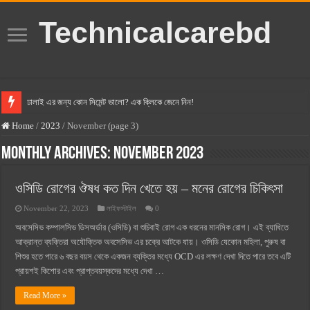
Technicalcarebd
ঢালাই এর জন্য কোন সিমেন্ট ভালো? এক ক্লিকে জেনে নিন!
বসুন্ধরা সিমেন্ট এর দাম ২০২৫
Home
/
2023
/
November (page 3)
স্ক্যান সিমেন্ট এর দাম ২০২৫
Monthly Archives:
November 2023
হোলসিম সিমেন্ট দাম ২০২৫
ওসিডি রোগের ঔষধ কত দিন খেতে হয় – মনের রোগের চিকিৎসা
সুপারক্রিট সিমেন্ট দাম ২০২৫
November 22, 2023
লাইফস্টাইল
0
জুডিশিয়াল ম্যাজিস্ট্রেট কি? জুডিশিয়াল ম্যাজিস্ট্রেট এর সুযোগ সুবিধা
অবসেসিভ কম্পালসিভ ডিসঅর্ডার (ওসিডি) বা শুচিবাই রোগ এক ধরনের মানসিক রোগ। এই ব্যাধিতে
ওয়ালটন মোবাইল কিস্তিতে কেনার নিয়ম ২০২৫
আক্রান্ত ব্যক্তিরা অযৌক্তিক অবসেসিভ এর চক্রে আটকে যায়। ওসিডি যেকোন মহিলা, পুরুষ বা
শিশুর হতে পারে ৬ বছর বয়স থেকে একজন ব্যক্তির মধ্যে OCD এর লক্ষণ দেখা দিতে পারে তবে এটি
ওয়ালটন টিভি কিস্তিতে কেনার নিয়ম ২০২৫
প্রায়শই কিশোর এবং প্রাপ্তবয়স্কদের মধ্যে দেখা …
গ্রামে লাভজনক ব্যবসা ২০২৫ ও গ্রামের বাজারে ব্যবসার আইডিয়া
Read More »
জেনে নিন, বর্তমানে মোবাইল ঘড়ি দাম কত ২০২৫