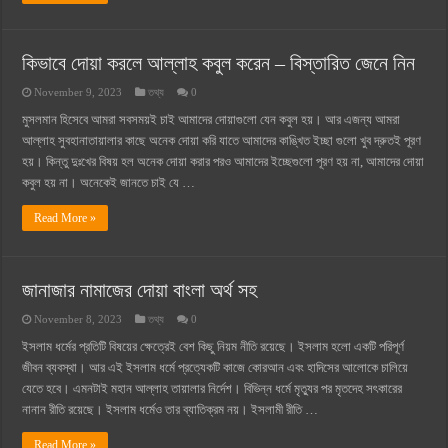
কিভাবে দোয়া করলে আল্লাহ কবুল করেন – বিস্তারিত জেনে নিন
November 9, 2023
তথ্য
0
মুসলমান হিসেবে আমরা সবসময়ই চাই আমাদের দোয়াগুলো যেন কবুল হয়। আর এজন্য আমরা
আল্লাহ সুবহানাতায়ালার কাছে অনেক দোয়া করি যাতে আমাদের কাঙ্খিত ইচ্ছা গুলো খুব দ্রুতই পূরণ
হয়। কিন্তু দুঃখের বিষয় হল অনেক দোয়া করার পরও আমাদের ইচ্ছেগুলো পূরণ হয় না, আমাদের দোয়া
কবুল হয় না। অনেকেই জানতে চাই যে …
Read More »
জানাজার নামাজের দোয়া বাংলা অর্থ সহ
November 8, 2023
তথ্য
0
ইসলাম ধর্মের প্রতিটি বিষয়ের ক্ষেত্রেই বেশ কিছু নিয়ম নীতি রয়েছে। ইসলাম হলো একটি পরিপূর্ণ
জীবন ব্যবস্থা। আর এই ইসলাম ধর্মে প্রত্যেকটি কাজে কোরআন এবং হাদিসের আলোকে চালিয়ে
যেতে হবে। এমনটাই মহান আল্লাহ তায়ালার নির্দেশ। বিভিন্ন ধর্মে মৃত্যুর পর মৃতদেহ সৎকারের
নানান রীতি রয়েছে। ইসলাম ধর্মেও তার ব্যাতিক্রম নয়। ইসলামী রীতি …
Read More »