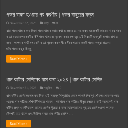
গরুর বাচ্চা হওয়ার পর করণীয় | গরুর বাছুরের যত্ন
November 22, 2023
তথ্য
0
যারা গরুর খামার করে কিংবা গরুর খামার করার কথা ভাবছেন তাদের মধ্যে অনেকেই জানেন না যে গরুর
বাচ্চা হওয়ার পর করণীয় কি? গরুর খামারের ব্যবসা করার ক্ষেত্রে এই বিষয়টি অবশ্যই মাথায় রাখতে
হবে। আপনার গাভী যত বেশি বাচ্চা প্রসব করবে ধীরে ধীরে খামারে ততই গরুর সংখ্যা বাড়বে।
ছবিঃ গরুর বাছুর কিন্তু …
Read More »
ধান কাটার মেশিনের দাম কত ২০২৪ | ধান কাটার মেশিন
November 21, 2023
প্রযুক্তি
0
ধান কাঁটার মেশিনের দাম কত টাকা এই সমন্ধে বিস্তারিত জেনে আপনি নিকস্থ শৌরুম থেকে আপনার
পছন্দের ধান কাঁটার মেশিনটি কিনতে পারেন। বর্তমানে ধান কাঁটার মৌসুম চলছে। তাই অনেকেই ধান
কাঁটার জন্য একটি ভালো মানের মেশিন খুঁজছে। কারণ ভালোমানের ব্রান্ডের মেশিনগুলো অনেক
টেকশই হয়ে থাকে এবং দীর্ঘদিন যাবত ধান কাঁটার মেশিন …
Read More »