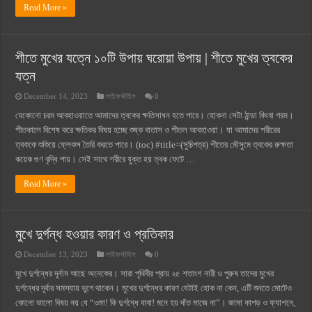
Read More »
শীতে মুখের যত্নে ১০টি উপায় ঘরোয়া উপায় | শীতে মুখের ত্বকের
যত্ন
December 14, 2023
লাইফস্টাইল
0
যেকোনো চরম আবহাওয়াতে আমাদের ত্বকের ক্ষতিসাধন হতে পারে। হোকনা সেটা ঠান্ডা কিংবা গরম।
শীতকালে বিশেষ করে ক্ষতিকর বিষয় হচ্ছে শুষ্ক বাতাস ও শীতল আবহাওয়া। যা আমাদের শরীরের
ত্বককে শুকিয়ে ফ্লেকস তৈরি করতে পারে। (toc) #title=(সুচিপত্র) শীতের মৌসুমে ত্বকের রুক্ষতা
কয়েক গুণ বৃদ্ধি পায়। সেই সাথে শরীরে যুক্ত হয় ত্বক ফেটে …
Read More »
মুখে দুর্গন্ধ হওয়ার কারণ ও প্রতিকার
December 13, 2023
লাইফস্টাইল
0
মুখে দুর্গন্ধের দূর্নাম আছে অনেকের। সারা পৃথিবীর প্রায় ২৫ শতাংশ নারী ও পুরুষ তাদের মুখের
দুর্গন্ধের দূর্বার সমস্যায় ভুগে থাকেন। মুখের দুর্গন্ধের কারণ যেটাই হোক না কেন, এটি শুনতে মোটেও
কোনো ভালো বিষয় নয় যে “ওমা! কি দুর্গন্ধে বাবা! মনে হয় দাঁত মাজে না”। জামা কাপড় ও ফ্যাশনে,