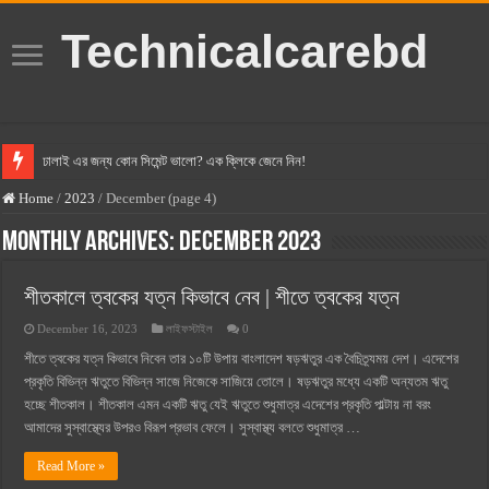
Technicalcarebd
ঢালাই এর জন্য কোন সিমেন্ট ভালো? এক ক্লিকে জেনে নিন!
বসুন্ধরা সিমেন্ট এর দাম ২০২৫
Home
/
2023
/
December (page 4)
স্ক্যান সিমেন্ট এর দাম ২০২৫
Monthly Archives:
December 2023
হোলসিম সিমেন্ট দাম ২০২৫
শীতকালে ত্বকের যত্ন কিভাবে নেব | শীতে ত্বকের যত্ন
সুপারক্রিট সিমেন্ট দাম ২০২৫
December 16, 2023
লাইফস্টাইল
0
জুডিশিয়াল ম্যাজিস্ট্রেট কি? জুডিশিয়াল ম্যাজিস্ট্রেট এর সুযোগ সুবিধা
শীতে ত্বকের যত্ন কিভাবে নিবেন তার ১০টি উপায় বাংলাদেশ ষড়ঋতুর এক বৈচিত্র্যময় দেশ। এদেশের
ওয়ালটন মোবাইল কিস্তিতে কেনার নিয়ম ২০২৫
প্রকৃতি বিভিন্ন ঋতুতে বিভিন্ন সাজে নিজেকে সাজিয়ে তোলে। ষড়ঋতুর মধ্যে একটি অন্যতম ঋতু
হচ্ছে শীতকাল। শীতকাল এমন একটি ঋতু যেই ঋতুতে শুধুমাত্র এদেশের প্রকৃতি পাল্টায় না বরং
ওয়ালটন টিভি কিস্তিতে কেনার নিয়ম ২০২৫
আমাদের সুস্বাস্থ্যের উপরও বিরূপ প্রভাব ফেলে। সুস্বাস্থ্য বলতে শুধুমাত্র …
গ্রামে লাভজনক ব্যবসা ২০২৫ ও গ্রামের বাজারে ব্যবসার আইডিয়া
Read More »
জেনে নিন, বর্তমানে মোবাইল ঘড়ি দাম কত ২০২৫