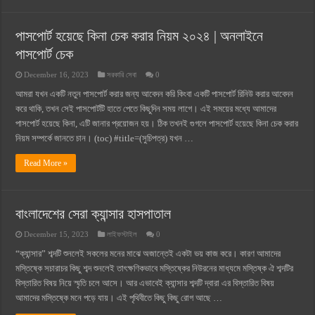
পাসপোর্ট হয়েছে কিনা চেক করার নিয়ম ২০২৪ | অনলাইনে
পাসপোর্ট চেক
December 16, 2023
সরকারি সেবা
0
আমরা যখন একটি নতুন পাসপোর্ট করার জন্য আবেদন করি কিংবা একটি পাসপোর্ট রিনিউ করার আবেদন
করে থাকি, তখন সেই পাসপোর্টটি হাতে পেতে কিছুদিন সময় লাগে। এই সময়ের মধ্যে আমাদের
পাসপোর্ট হয়েছে কিনা, এটি জানার প্রয়োজন হয়। ঠিক তখনই গুগলে পাসপোর্ট হয়েছে কিনা চেক করার
নিয়ম সম্পর্কে জানতে চান। (toc) #title=(সুচিপত্র) যখন …
Read More »
বাংলাদেশের সেরা ক্যান্সার হাসপাতাল
December 15, 2023
লাইফস্টাইল
0
“ক্যান্সার” শব্দটি শুনলেই সকলের মনের মাঝে অজান্তেই একটা ভয় কাজ করে। কারণ আমাদের
মস্তিষ্কে সচারাচর কিছু শব্দ শুনলেই তাৎক্ষণিকভাবে মস্তিষ্কের নিউরনের মাধ্যমে মস্তিষ্ক ঐ শব্দটির
বিস্তারিত বিষয় নিয়ে স্মৃতি চলে আসে। আর এভাবেই ক্যান্সার শব্দটি দ্বারা এর বিস্তারিত বিষয়
আমাদের মস্তিষ্কে মনে পড়ে যায়। এই পৃথিবীতে কিছু কিছু রোগ আছে …