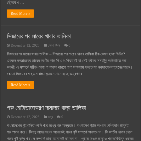
সৌন্দর্যে ও …
Read More »
সিজারের পর মায়ের খাবার তালিকা
December 12, 2023
হেলথ টিপস
0
সিজারের পর মায়ের খাবার তালিকা – সিজারের পর মায়ের খাবার তালিকা ঠিক কেমন হওয়া উচিত?
একজন নবজাতকের মায়ের করণীয় কাজ কি এবং কিভাবেই বা সেই কষ্টকর সময়টুকু অতিবাহিত করা
জরুরী! এ সম্পর্কে সঠিক ধারণা না থাকার কারণে নানা সমস্যায় পড়তে হয় নবজাতক সন্তানের মাকে।
কেননা সিজারের মাধ্যমে বাচ্চা জন্মদান মানে হচ্ছে অস্ত্রপচার …
Read More »
গরু মোটাতাজাকরণ দানাদার খাদ্য তালিকা
December 12, 2023
তথ্য
0
বাংলাদেশের গৃহপালিত গবাদি পশুর মধ্যে গরু অন্যতম। বাংলাদেশ গ্রাম অঞ্চলে বেশিরভাগ মানুষই
গরু পালন করে। কিন্তু তাদের মধ্যে অনেকেই গরুর পুষ্টি সম্পর্কে অবগত নন। কি জাতীয় খাবার খেলে
গরুর পুষ্টি বৃদ্ধি পায় সে সম্পর্কে তারা অনেকেই জানেন না। গ্রামে অঞ্চল ছাড়াও শহরে বিভিন্ন ধরনের