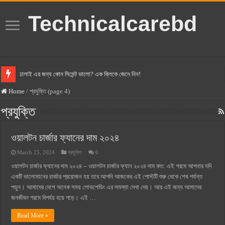
Technicalcarebd
ঢালাই এর জন্য কোন সিমেন্ট ভালো? এক ক্লিকে জেনে নিন!
বসুন্ধরা সিমেন্ট এর দাম ২০২৫
Home
/
প্রযুক্তি (page 4)
স্ক্যান সিমেন্ট এর দাম ২০২৫
প্রযুক্তি
হোলসিম সিমেন্ট দাম ২০২৫
ওয়ালটন চার্জার ফ্যানের দাম ২০২৪
সুপারক্রিট সিমেন্ট দাম ২০২৫
March 25, 2024
প্রযুক্তি
0
জুডিশিয়াল ম্যাজিস্ট্রেট কি? জুডিশিয়াল ম্যাজিস্ট্রেট এর সুযোগ সুবিধা
ওয়ালটন চার্জার ফ্যানের দাম ২০২৪ – ওয়ালটন চার্জার ফ্যান ২০২৪ দাম কত: এই গরমে আপনার যদি
ওয়ালটন মোবাইল কিস্তিতে কেনার নিয়ম ২০২৫
একটি ভালোমানের চার্জার প্রয়োজন হয় তবে আপনি আজকের এই পোস্টটি শুরু থেকে শেষ পর্যন্ত
ওয়ালটন টিভি কিস্তিতে কেনার নিয়ম ২০২৫
পড়ুন। আমাদের দেশে অনেক সময় লোডশেডিং এর সমস্যা দেখা দেয়। আর এই জন্য আমাদের
জনজীবন গরমে বিপর্যয় হয়ে পড়ে। এই …
গ্রামে লাভজনক ব্যবসা ২০২৫ ও গ্রামের বাজারে ব্যবসার আইডিয়া
Read More »
জেনে নিন, বর্তমানে মোবাইল ঘড়ি দাম কত ২০২৫