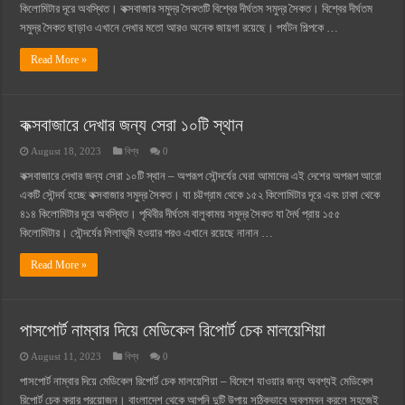
কিলোমিটার দূরে অবস্থিত। কক্সবাজার সমুদ্র সৈকতটি বিশ্বের দীর্ঘতম সমুদ্র সৈকত। বিশ্বের দীর্ঘতম
সমুদ্র সৈকত ছাড়াও এখানে দেখার মতো আরও অনেক জায়গা রয়েছে। পর্যটন শিল্পকে …
Read More »
কক্সবাজারে দেখার জন্য সেরা ১০টি স্থান
August 18, 2023
বিশ্ব
0
কক্সবাজারে দেখার জন্য সেরা ১০টি স্থান – অপরূপ সৌন্দর্যের ঘেরা আমাদের এই দেশের অপরূপ আরো
একটি সৌন্দর্য হচ্ছে কক্সবাজার সমুদ্র সৈকত। যা চট্টগ্রাম থেকে ১৫২ কিলোমিটার দূরে এবং ঢাকা থেকে
৪১৪ কিলোমিটার দূরে অবস্থিত। পৃথিবীর দীর্ঘতম বালুকাময় সমুদ্র সৈকত যা দৈর্ঘ প্রায় ১৫৫
কিলোমিটার। সৌন্দর্যের লিলাভূমি হওয়ার পরও এখানে রয়েছে নানান …
Read More »
পাসপোর্ট নাম্বার দিয়ে মেডিকেল রিপোর্ট চেক মালয়েশিয়া
August 11, 2023
বিশ্ব
0
পাসপোর্ট নাম্বার দিয়ে মেডিকেল রিপোর্ট চেক মালয়েশিয়া – বিদেশে যাওয়ার জন্য অবশ্যই মেডিকেল
রিপোর্ট চেক করার প্রয়োজন। বাংলাদেশ থেকে আপনি দুটি উপায় সঠিকভাবে অবলম্বন করলে সহজেই