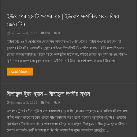
ইউরোপের ২৬ টি দেশের নাম | ইউরোপ সম্পর্কিত সকল বিষয়
জেনে নিন
September 8, 2023
বিশ্ব
0
ইউরোপের ২৬ টি দেশের নাম জেনে নিন আজকের এই পোষ্ট থেকে। ইউরোপ একটি মহাদেশ, যা
বৃহত্তর ইউরেশিয়া মহাদেশীয় ভূখন্ডের পশ্চিমের উপদ্বীপটি নিয়ে গঠিত রয়েছে। ইউরোপের উত্তরে
রয়েছে উত্তর মহাসাগর, পশ্চিমে আছে আটলান্টিক মহাসাগর, দক্ষিণে রয়েছে ভূমধ্যসাগর এবং দক্ষিণ-
পূর্বে সাগর ও জলপথ সংযুক্ত রয়েছে। এই বিশাল ইউরোপের দেশ সম্পর্কে এবং ইউরোপের …
Read More »
সীতাকুন্ড ট্যুর প্ল্যান – সীতাকুন্ড দর্শনীয় স্থান
September 3, 2023
বিশ্ব
0
অপরূপ সৌন্দর্যের লীলা ভূমি ক্ষ্যাত বাংলাদেশ। পুরো বিশ্বের নানান প্রান্ত হতে প্রতিবছরই লক্ষ লক্ষ
পর্যটক ভ্রমণ করতে আসেন এদেশে যার অন্যতম কারণ হলো এদেশের প্রাকৃতিক সৌন্দর্য। এদেশের
প্রাকৃতিক সৌন্দর্যের এক বিশেষ পালক হচ্ছে চট্টগ্রামে অবস্থিত সীতাকুণ্ড। সীতাকুণ্ড মূলত চট্টগ্রাম
জেলার অন্তর্গত একটি উপজেলা যা দিন দিন ভ্রমণ পিপাসুদের আকর্ষণের কেন্দ্রবিন্দু …