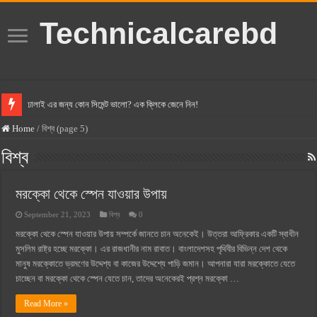
Technicalcarebd
ঢালাই এর জন্য কোন সিমেন্ট ভালো? এক ক্লিকে জেনে নিন!
বসুন্ধরা সিমেন্ট এর দাম ২০২৫
Home
/
বিশ্ব (page 5)
স্ক্যান সিমেন্ট এর দাম ২০২৫
বিশ্ব
হোলসিম সিমেন্ট দাম ২০২৫
মরক্কো থেকে স্পেন যাওয়ার উপায়
সুপারক্রিট সিমেন্ট দাম ২০২৫
September 21, 2023
বিশ্ব
0
জুডিশিয়াল ম্যাজিস্ট্রেট কি? জুডিশিয়াল ম্যাজিস্ট্রেট এর সুযোগ সুবিধা
মরক্কো থেকে স্পেন যাওয়ার উপায় সম্পর্কে জানতে চান অনেকেই। উত্তরা আফ্রিকার একটি স্বাধীন
ওয়ালটন মোবাইল কিস্তিতে কেনার নিয়ম ২০২৫
মুসলিম রাষ্ট্র হচ্ছে মরক্কো। এর রাজধানীর নাম রাবাত। বাংলাদেশসহ পৃথিবীর বিভিন্ন দেশ থেকে
ওয়ালটন টিভি কিস্তিতে কেনার নিয়ম ২০২৫
মানুষ মরক্কোতে ভ্রমণের উদ্দেশ্য বা কাজের উদ্দেশ্যে পাড়ি জমান। আপনারা যারা মরক্কোতে যেতে
চাচ্ছেন বা মরক্কো থেকে স্পেন যেতে চান, তাদের অনেকেরই প্রশ্ন মরক্কো …
গ্রামে লাভজনক ব্যবসা ২০২৫ ও গ্রামের বাজারে ব্যবসার আইডিয়া
Read More »
জেনে নিন, বর্তমানে মোবাইল ঘড়ি দাম কত ২০২৫