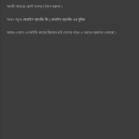
আপনি আবারো নেক্সট অপশনে ট্যাপ করবেন।
আরও পড়ুনঃ
মোবাইল ব্যাংকিং কি | মোবাইল ব্যাংকিং এর সুবিধা
আমার এখানে এনআইডি কার্ডের ক্লিয়ার ছবি তোলার পরেও এ ধরনের প্রবলেম দেখাচ্ছে।