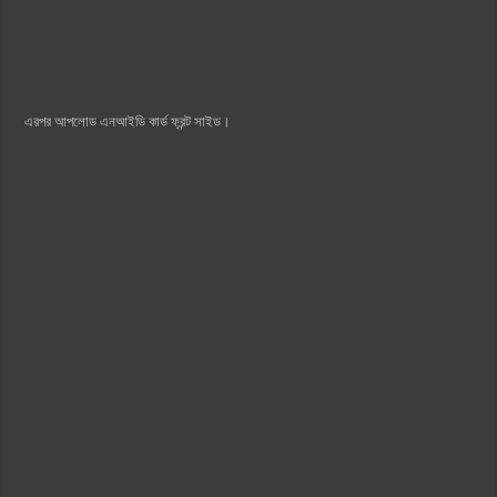
এরপর আপলোড এনআইডি কার্ড ফ্রন্ট সাইড।