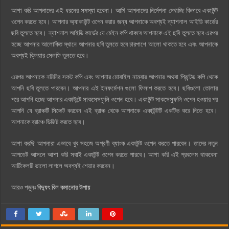
আশা করি আপনাদের এই ধরনের সমস্যা হবেনা। আমি আপনাদের নির্দেশনা দেখাচ্ছি কিভাবে একাউন্ট
ওপেন করতে হবে। আপনার অ্যাকাউন্ট ওপেন করার জন্য আপনাকে অবশ্যই ন্যাশনাল আইডি কার্ডের
ছবি তুলতে হবে। ন্যাশনাল আইডি কার্ডের যে মেইন কপি থাকবে আপনাকে এই ছবি তুলতে হবে এরপর
হচ্ছে আপনার আলোকিত স্থানে আপনার ছবি তুলতে হবে চারপাশে আলো থাকতে হবে এবং আপনাকে
অবশ্যই ক্লিয়ার সেলফি তুলতে হবে।
এরপর আপনাকে নমিনির সফট কপি এবং আপনার মোবাইল নাম্বার আপনার অথবা প্রিন্টেড কপি থেকে
আপনি ছবি তুলতে পারবেন। আপনার এই ইনফর্মেশন গুলো ফিলাপ করতে হবে। ছবিগুলো তোলার
পরে আপনি হচ্ছে আপনার একাউন্টে সাকসেসফুলি ওপেন হবে। একাউন্ট সাকসেস্ফুলি ওপেন হওয়ার পর
আপনি যে ব্রাঞ্চটি সিলেক্ট করবেন এই ব্রাঞ্চ থেকে আপনাকে একাউন্টটি একটিভ করে নিতে হবে।
আপনাকে ব্রাঞ্চে ভিজিট করতে হবে।
আশা করছি আপনারা এভাবে খুব সহজে অগ্রণী ব্যাংক একাউন্ট ওপেন করতে পারবেন। তাদের নতুন
আপডেট আসলে আশা করি সবাই একাউন্ট ওপেন করতে পারবে। আশা করি এই প্রবলেম থাকবেনা
আর্টিকেলটি ভালো লাগলে অবশ্যই শেয়ার করবেন।
আরও পড়ুনঃ
বিদ্যুৎ বিল কমানোর উপায়