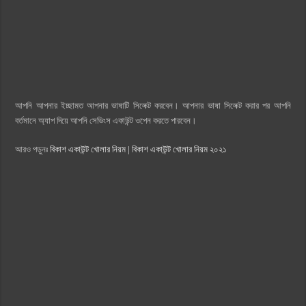
আপনি আপনার ইচ্ছামত আপনার ভাষাটি সিলেক্ট করবেন। আপনার ভাষা সিলেক্ট করার পর আপনি
বর্তমানে অ্যাপ দিয়ে আপনি সেভিংস একাউন্ট ওপেন করতে পারবেন।
আরও পড়ুনঃ
বিকাশ একাউন্ট খোলার নিয়ম | বিকাশ একাউন্ট খোলার নিয়ম ২০২১