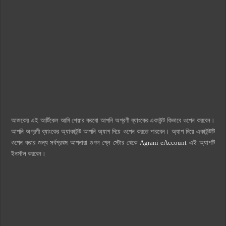
আজকের এই আর্টিকেল আমি শেয়ার করবো আপনি অগ্রণী ব্যাংকের একাউন্ট কিভাবে ওপেন করবেন।
আপনি অগ্রণী ব্যাংকের অ্যাকাউন্ট আপনি অ্যাপ দিয়ে ওপেন করতে পারবেন। অ্যাপ দিয়ে একাউন্টটি
ওপেন করার জন্য সর্বপ্রথম আপনারা গুগল প্লে স্টোর থেকে
Agrani eAccount
এই অ্যাপটি
ইনস্টল করবেন।