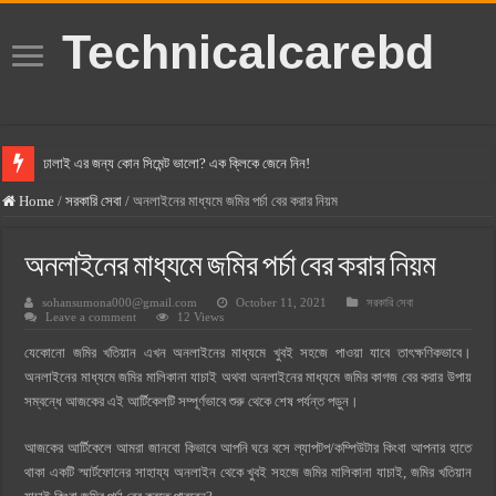
Technicalcarebd
ঢালাই এর জন্য কোন সিমেন্ট ভালো? এক ক্লিকে জেনে নিন!
বসুন্ধরা সিমেন্ট এর দাম ২০২৫
Home
/
সরকারি সেবা
/
অনলাইনের মাধ্যমে জমির পর্চা বের করার নিয়ম
স্ক্যান সিমেন্ট এর দাম ২০২৫
অনলাইনের মাধ্যমে জমির পর্চা বের করার নিয়ম
হোলসিম সিমেন্ট দাম ২০২৫
sohansumona000@gmail.com
October 11, 2021
সরকারি সেবা
সুপারক্রিট সিমেন্ট দাম ২০২৫
Leave a comment
12 Views
জুডিশিয়াল ম্যাজিস্ট্রেট কি? জুডিশিয়াল ম্যাজিস্ট্রেট এর সুযোগ সুবিধা
যেকোনো জমির খতিয়ান এখন অনলাইনের মাধ্যমে খুবই সহজে পাওয়া যাবে তাৎক্ষণিকভাবে।
ওয়ালটন মোবাইল কিস্তিতে কেনার নিয়ম ২০২৫
অনলাইনের মাধ্যমে জমির মালিকানা যাচাই অথবা অনলাইনের মাধ্যমে জমির কাগজ বের করার উপায়
সম্বন্ধে আজকের এই আর্টিকেলটি সম্পূর্ণভাবে শুরু থেকে শেষ পর্যন্ত পড়ুন।
ওয়ালটন টিভি কিস্তিতে কেনার নিয়ম ২০২৫
গ্রামে লাভজনক ব্যবসা ২০২৫ ও গ্রামের বাজারে ব্যবসার আইডিয়া
আজকের আর্টিকেলে আমরা জানবো কিভাবে আপনি ঘরে বসে ল্যাপটপ/কম্পিউটার কিংবা আপনার হাতে
থাকা একটি স্মার্টফোনের সাহায্য অনলাইন থেকে খুবই সহজে জমির মালিকানা যাচাই, জমির খতিয়ান
জেনে নিন, বর্তমানে মোবাইল ঘড়ি দাম কত ২০২৫