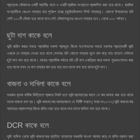
প্রত্যেক মৌজাকে একটি স্থানীয় নামে ও একটি ক্রমিক সংখ্যাতে প্রকাশিত করা হয়ে থাকে। ক্রমিক
সংখ্যাটিকে জেএল নাম্বার যার পূর্ণরুপ হচ্ছে (জুরিসডিকশন লিস্ট নাম্বার)। কোনো উপজেলার যদি
মোট ১০০টি মৌজা হয়ে থাকে তবে সেই মৌজাসমূহের জেএল নাম্বার হবে ১ থেকে ১০০ পর্যন্ত।
ছুটা দাগ কাকে বলে
ভূমি জরিপ করার সময়ে প্রাথমিক নকশা প্রস্তুত কিংবা সংশোধনের সময়ে নকশার প্রত্যেকটি ভূমি
এককে যে নাম্বার দেওয়া হয়ে থাকে সেসময় যদি কোনো নাম্বার ভুলে বাদ পড়ে যায় তাহলে সেটাকে
ছুটা দাগ বলা হয়ে থাকে। আবার প্রাথমিক পর্যায়ে যদি ২টি দাগ একত্রিত করে নকশা পুনঃসংশোধন করা
হয়ে থাকে তখন যে দাগ নাম্বার বাদ হয়ে যায় তবে তাকে বলা হয়ে থাকে ছুটা দাগ।
খাজনা ও
দাখিলা কাকে বলে
সরকার কৃতক বার্ষিক ভিত্তিতে প্রজার নিকট হতে ভূমি ব্যাবহারের বদলে যে কর আদায় করা হয়ে থাকে
তাকে খাজনা বলা হয়। ভূমি খাজনা/কর আদায়কালে যে নির্দিষ্ট ফরমে ( ফরম নং১০৭৭) ভূমি খাজনা/কর
আদায়ের প্রমানপত্র কিংবা রশিদ দেয়া হয়ে থাকে তবে তাকে দাখিলা বলা হয়ে থাকে।
DCR
কাকে বলে
ভুমি অফিস থেকে ভূমি খাজনা/কর ব্যাতিত অন্যান্য সরকারি পাওনা আদায় করে যে রশিদ প্রদান করা