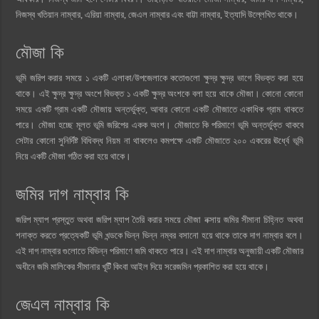
নিজস্ব খতিয়ান নাম্বার, এরিয়া নাম্বার, জেএল নাম্বার এবং বাট্টা নাম্বার, ইত্যাদি উল্লেখিত থাকে।
মৌজা কি
ভূমি জরিপ করার সময়ে ১ একটি এলাকা/উপজেলাকে কতোগুলো ক্ষুদ্র ক্ষুদ্র ভাগে বিভক্ত করা হয়ে
থাকে। এই ক্ষুদ্র ক্ষুদ্র অংশে বিভক্ত ১ একটি ক্ষুদ্র অংশকে বলা হয়ে থাকে মৌজা। কোনো কোনো
সময়ে একটি গ্রাম একটি মৌজায় অন্তর্ভুক্ত, আবার কোনো একটি মৌজাতে একাধিক গ্রাম থাকতে
পারে। মৌজা হচ্ছে মূলত ভূমি জরিপের একক অংশ। মৌজাতে কি পরিমাণে ভূমি অন্তর্ভুক্ত থাকবে
সেটার কোনো সুনির্দিষ্ট বিধিবদ্ধ নিয়ম না থাকলেও কমপক্ষে একটি মৌজাতে ২০০ একরের ঊর্ধ্বে ভূমি
নিয়ে একটি মৌজা গঠিত করা হয়ে থাকে।
জমির দাগ নাম্বার কি
জরিপ ম্যাপ প্রস্তুত অথবা জরিপ ম্যাপ তৈরি করার সময়ে মৌজা নক্সায় জমির সীমানা চিহ্নিত অথবা
শনাক্ত করতে প্রত্যেকটি ভূমি খন্ডকে ভিন্ন ভিন্ন নম্বর বসানো হয়ে থাকে তাকে দাগ নাম্বার বলে।
এই দাগ নাম্বার গুলোতে বিভিন্ন পরিমাণে জমি থাকতে পারে। এই দাগ নাম্বার অনুজায়ী একটি মৌজার
অধীনে জমি মালিকের সীমানার খূটিঁ কিংবা আইল দিয়ে সরেজমিন প্রকাশিত করা হয়ে থাকে।
জেএল নাম্বার কি