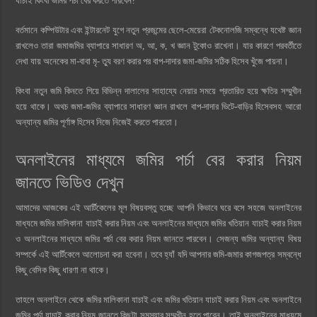
যাচাই কিংবা জমির পর্চা বের করতে পারবেন?
বর্তমানে কম্পিউটার এবং ইন্টারনেট যুগে নতুন প্রজন্মের ছেলে-মেয়েরা টেকনোলজি সম্বন্ধে যথেষ্ট জ্ঞান
রাখলেও তারা জমাজমির ব্যাপারে সাধারণ অ, আ, ক, খ জ্ঞান টুকোও রাখেনা। যার কারণে পরবর্তীতে
দেখা যায় অনেকের মা-বাবা মৃ- ত্যু বরণ করার পর বাপ-দাদার জমা-জমির সঠিক হিসেব খুঁজে পায়না।
কিংবা নতুন জমি কিনতে গিয়ে বিভিন্ন দালালের সাহায্যে নেয়ার সময়ে প্রতারিত হয়ে ক্ষতির সম্মুখীন
হয়ে থাকে। অথচ জমা-জমির ব্যাপারে সাধারণ জ্ঞান রাখলে বাপ-দাদার ভিটে-বাড়ির হিসেবসহ আরো
অন্যান্য জমির পূর্ণাঙ্গ হিসেব নিজে নিজেই করতে পারতো।
অনলাইনের মাধ্যমে জমির পর্চা বের করার নিয়ম
জানতে ভিডিও দেখুন
আমাদের আজকের এই আর্টিকেলের মূল বিষয়বস্তু হচ্ছে আপনি কিভাবে ঘরে বসে সহজে অনলাইনের
মাধ্যমে জমির মালিকানা যাচাই করার নিয়ম এবং অনলাইনের মাধ্যমে জমির খতিয়ান যাচাই করার নিয়ম
ও অনলাইনের মাধ্যমে জমির পর্চা বের করার নিয়ম জানতে পারবেন। সেজন্য জমির অন্যান্য বিষয়
সম্পর্কে এই আর্টিকেলে আলোচনা করা হবেনা। তবে হ্যাঁ যদি আপনার জমি-জমার কাগজপত্র সম্বন্ধে
কিছু বেসিক কিছু ধারণা না থাকে।
তাহলে অনলাইনে থেকে জমির মালিকানা যাচাই এবং জমির খতিয়ান যাচাই করার নিয়ম এবং অনলাইনে
জমির পর্চা যাচাই করার নিয়ম জানতে কিছুটা সমস্যার সম্মুখীন হতে পারেন। তাই অনলাইনের মাধ্যমে