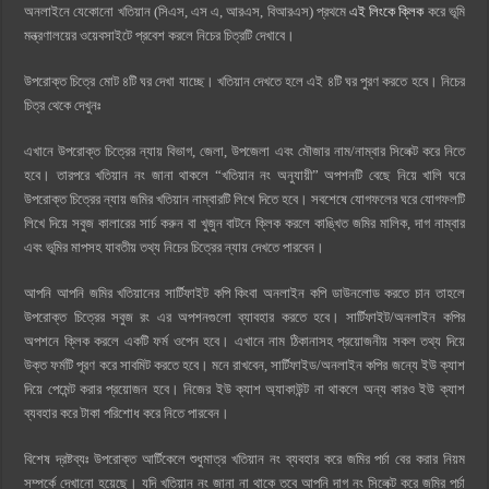
অনলাইনে যেকোনো খতিয়ান (সিএস, এস এ, আরএস, বিআরএস) প্রথমে
এই লিংকে ক্লিক
করে ভূমি
মন্ত্রণালয়ের ওয়েবসাইটে প্রবেশ করলে নিচের চিত্রটি দেখাবে।
উপরোক্ত চিত্রে মোট ৪টি ঘর দেখা যাচ্ছে। খতিয়ান দেখতে হলে এই ৪টি ঘর পুরণ করতে হবে। নিচের
চিত্র থেকে দেখুনঃ
এখানে উপরোক্ত চিত্রের ন্যায় বিভাগ, জেলা, উপজেলা এবং মৌজার নাম/নাম্বার সিলেক্ট করে নিতে
হবে। তারপরে খতিয়ান নং জানা থাকলে “খতিয়ান নং অনুযায়ী” অপশনটি বেছে নিয়ে খালি ঘরে
উপরোক্ত চিত্রের ন্যায় জমির খতিয়ান নাম্বারটি লিখে দিতে হবে। সবশেষে যোগফলের ঘরে যোগফলটি
লিখে দিয়ে সবুজ কালারের সার্চ করুন বা খুজুন বাটনে ক্লিক করলে কাঙ্খিত জমির মালিক, দাগ নাম্বার
এবং ভূমির মাপসহ যাবতীয় তথ্য নিচের চিত্রের ন্যায় দেখতে পারবেন।
আপনি আপনি জমির খতিয়ানের সার্টিফাইট কপি কিংবা অনলাইন কপি ডাউনলোড করতে চান তাহলে
উপরোক্ত চিত্রের সবুজ রং এর অপশনগুলো ব্যাবহার করতে হবে। সার্টিফাইট/অনলাইন কপির
অপশনে ক্লিক করলে একটি ফর্ম ওপেন হবে। এখানে নাম ঠিকানাসহ প্রয়োজনীয় সকল তথ্য দিয়ে
উক্ত ফর্মটি পূরণ করে সাবমিট করতে হবে। মনে রাখবেন, সার্টিফাইড/অনলাইন কপির জন্যে ইউ ক্যাশ
দিয়ে পেমেন্ট করার প্রয়োজন হবে। নিজের ইউ ক্যাশ অ্যাকাউন্ট না থাকলে অন্য কারও ইউ ক্যাশ
ব্যবহার করে টাকা পরিশোধ করে নিতে পারবেন।
বিশেষ দ্রষ্টব্যঃ উপরোক্ত আর্টিকেলে শুধুমাত্র খতিয়ান নং ব্যবহার করে জমির পর্চা বের করার নিয়ম
সম্পর্কে দেখানো হয়েছে। যদি খতিয়ান নং জানা না থাকে তবে আপনি দাগ নং সিলেক্ট করে জমির পর্চা