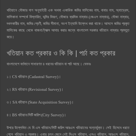
খতিয়ানে মৌজার দাগ অনুযাইয়ী এক অথবা একাধিক জমির মালিকের নাম, বাবার নাম, অ্যাড্রেস,
মালিকানা সম্পর্কে বিস্তারিত, ভূমির বিবরণ, মৌজার ক্রমিক নাম্বার (জেএল নাম্বার), মৌজা নাম্বার,
দখলকারীর নাম, জমির শ্রেণী, জমির সীমানা, অংশ ইত্যাদি উল্লেখ করা থাকে। আসলে জমির প্রকৃত
মালিকের কাছে থেকে খাজনা/ট্যাক্স আদায় করার জন্যে বাংলাদেশ সরকার খতিয়ান নাম্বার প্রস্তুত
করে।
খতিয়ান কত প্রকার ও কি কি | পর্চা কত প্রকার
বাংলাদেশে বর্তমানে সাধারণত ৪ ধরনের খতিয়ান বা পর্চা আছে। যেমনঃ
১। CS খতিয়ান (Cadastral Survey)।
২। RS খতিয়ান (Revisional Survey)।
৩। SA খতিয়ান (State Acquisition Survey)।
৪। BS খতিয়ান/সিটি জরিপ (City Survey)।
উপরে উল্লেখিত যে বি এস খতিয়ান/সিটি জরিপ আরএস খতিয়ানের অন্তর্ভুক্ত। সেই হিসেবে ধরতে
গেলে খতিয়ান ৩ প্রকার। এবার চলুন জেনে নেই সিএস খতিয়ান, এসএ খতিয়ান, আরএস খতিয়ান,