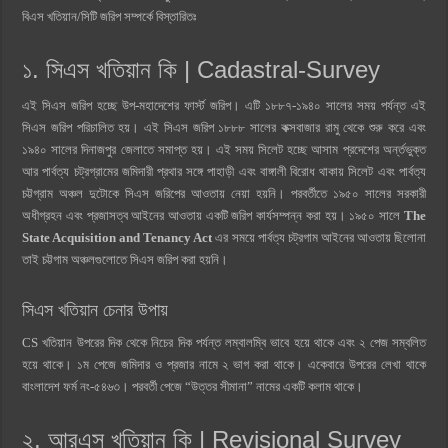
বিএস খতিয়ান/সিটি জরিপ সম্পর্কে বিস্তারিতঃ
১. সিএস খতিয়ান কি | Cadastral-Survey
এই সিএস জরিপ হচ্ছে উপ-মহাদেশের ফার্স্ট জরিপ। এটি ১৮৮৭-১৯৪০ সালের সময় পর্যন্ত এই
সিএস জরিপ পরিচালিত হয়। এই সিএস জরিপ ১৮৮৮ সালের কক্সবাজার রামু থেকে শুরু করে এবং
১৯৪০ সালের দিনাজপুর জেলাতে সমাপ্ত হয়। এই সময় সিলেট হচ্ছে আসাম প্রদেশের অর্ন্তভুক্ত
আর পার্বত্য চট্রগ্রামের জমিদারী প্রথার সঙ্গে পাহাড়ী এবং বাঙ্গালী বিরোধ থাকায় সিলেট এবং পার্বত্য
চট্টগ্রাম অঞ্চল দুটোকে সিএস জরিপের আওতায় নেয়া হয়নি। পরবর্তীতে ১৯৫০ সালের সরকারী
অধীগ্রহন এবং প্রজাসত্ব আইনের আওতায় একটি জরিপ কার্যসম্পন্ন করা হয়। ১৯৫০ সালে
The
State Acquisition and Tenancy Act
এর সময়ে পার্বত্য চট্রগাম আইনের আওতায় ছিলোনা
তাই চট্টগাম অঞ্চলগুলোতে সিএস জরিপ করা হয়নি।
সিএস খতিয়ান চেনার উপায়
CS খতিয়ান উপরের দিক থেকে নিচের দিক পর্যন্ত লম্বালম্বি ভাবে হয়ে থাকে এবং ২ পেজ সম্বলিত
হয়ে থাকে। ১ম পেজে জমিদার ও প্রজার নামে ২ ভাগ করা থাকে। একেবারে উপরের লেখা থাকে
বাংলাদেশ ফর্ম নং-৫৪৬৩। পরবর্তী পেজে “উত্তর সীমানা” নামের একটি কলাম থাকে।
২. আরএস খতিয়ান কি | Revisional Survey