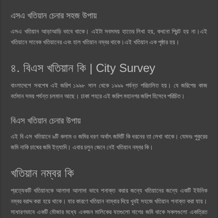
এসএ খতিয়ান চেনার সহজ উপায়
এসএ খতিয়ান আড়াআড়ি ভাবে থাকে। এইটা সবসময় হাতের লিখা হয়, কখনো প্রিন্ট হয় না।এই
খতিয়ানে সাবেক খতিয়ানের এবং হাল খতিয়ান নম্বর থাকে।এই খতিয়ান এক পৃষ্ঠার হয়।
৪. বিএস খতিয়ান কি | City Survey
বাংলাদেশে সবশেষ এই জরিপ ১৯৯৮ সাল থেকে ১৯৯৯ পর্যন্ত পরিচালিত হয়। যে জরিপের কাজ
বর্তমান সময় পর্যন্ত চলমান আছে। ঢাকা শহরে এই জরিপ মহানগর জরিপ হিসেবে পরিচিত।
বিএস খতিয়ান চেনার উপায়
এই বি এস খতিয়ানে ৯টি কলাম ও জমির ধরণ অর্থাৎ জমিটি কি ধরনের তা লেখা থাকে। যেমনঃ পুকুরের
জমি নাকি চাষের জমি ইত্যাদি। এবার চলুন জেনে নেই খতিয়ান নম্বর কি।
খতিয়ান নম্বর কি
প্রত্যেকটি খতিয়ানকে আলাদা আলাদা ভাবে শনাক্ত করার জন্যে খতিয়ানের জন্যে একটি ইউনিক
নম্বর বরাদ্দ করা হয়ে থাকে। যার কারণে খতিয়ান নাম্বার দিয়ে খুবই সহজে খতিয়ান শনাক্ত করা যায়।
সাধারণভাবে একটি মৌজার মধ্যে একজন মালিকের যতগুলো দাগের জমি থাকে সকলগুলো একত্রিত