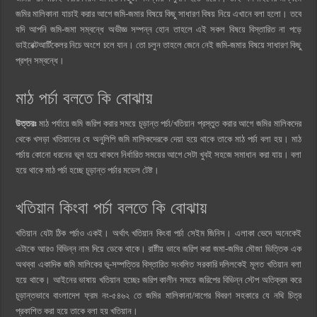
জমির মালিকানা যাচাই করার আগে জমি-জমার বিষয়ে কিছু সাধারণ বিষয় নিয়ে এখানে বলা হলো। তবে
যদি আপনি জমি-জমা সম্বন্ধে অভীজ্ঞ সম্পন্ন হোন তাহলে এই সকল বিষয়ে বিস্তারিত না পড়ে
ডাইরেক্টআর্টিকেলর নিচে অংশে চলে যান। তো চলুন তাহলে জেনে নেই জমি-জমার বিষয়ে সাধারণ কিছু
প্রশ্ন সম্বন্ধে।
মাঠ পর্চা বলতে কি বোঝায়
উত্তরঃ
মাঠ পর্যায়ে জমি জরিপ করার সময়ে চূড়ান্ত পর্চা/খতিয়ান প্রস্তুত করার আগে জমির মালিকদের
থেকে খসড়া খতিয়ানের যে অনুলিপি জমি মালিকদেরকে দেয়া হয়ে থাকে তাকে মাঠ পর্চা বলা হয়। মাঠ
পর্চায় কোনো ধরনের ভূল হয়ে থাকলে নির্ধারিত সময়ের আগে সেটা খুবই সহজে সমাধান করা যায়। বলা
হয়ে থাকে মাঠ পর্চা হচ্ছে চূড়ান্ত পর্চার মডেল টেষ্ট।
খতিয়ান কিংবা পর্চা বলতে কি বোঝায়
খতিয়ান যেটা ঠিক পর্চাও একই। অর্থাৎ খতিয়ান কিংবা পর্চা সেইম জিনিস। এলাকা ভেদে অনেকেই
এটাকে আরও বিভিন্ন নাম দিয়ে ডেকে থাকে। রাষ্টীয় ভাবে জরিপ করা জমা-জমির মৌজা ভিত্তিক এক
অথব্বা একাদিক জমি মালিকের ভূ-সম্পত্তির বিস্তারিত সংবলিত সরকারি দলিলকেই মূলত খতিয়ান বলা
হয়ে থাকে। আইনের ভাষায় খতিয়ান হচ্ছেঃ জরিপ কালীন সময়ে জরিপের বিভিন্ন স্টেপ অতিক্রম করে
চূড়ান্তভাবে বাংলাদেশ ফ্রম নং-৫৪৬২ তে জমির মালিকানা/দাগের বিবরণ সহকারে যে নথি চিত্র
প্রকাশিত করা হয়ে তাকে বলা হয় খতিয়ান।