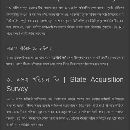
CS জরিপ সম্পূর্ণ হওয়ার দীর্ঘ পঞ্চাশ বছর পরে RS জরিপ পরিচালিত হয়ে থাকে। পূর্বের জরিপের
ভূলভ্রান্তি সংশোধন করা সহ জমি, জমির মালিক এবং দখলদার ইত্যাদি হালনাগাদ করার নিমিত্তে এই
RS জরিপ সম্পূর্ণ করা হয়। আগের ভূল সংশোধন ক্রমে RS জরিপ এতইটাই শুদ্ধ করে ডিজাইন করা
হয়ে থাকে যে, এখন পর্যন্ত জমা-জমি সংক্রান্ত বিরোধ অথবা ক্রয় বিক্রয়ের ক্ষেত্রে এই RS
খতিয়ানের উপরেই নির্ভর করতে হয়।
আরএস খতিয়ান চেনার উপায়
ফর্মের একদম উপরের হাতের ডান পাশে
‘রেসার্তে নং’
লেখা উল্লেখ থাকে এবং খতিয়ানটি ১ পেজের হয়ে
থাকে। এটাও সিএস খতিয়ানের মতো উপর থেকে নিচের দিকে লম্বালম্বিভাবে হয়ে থাকে।
৩. এসএ খতিয়ান কি | State Acquisition
Survey
১৯৫০ সালে জমিদারি অধীগ্রহণ এবং প্রজাতন্ত্র আইন পাশের পরে সরকার জমিদারি অধীগ্রহণ
সাব্যস্ত করেন। উক্ত সময়ে সরকারী আমিনগণ সরেজমিনে না গিয়ে অর্থাৎ মাঠে মাঠে না গিয়ে অফিসে
বসে থেকে সিএস খতিয়ান ভূল সংশোধন করে নতুন করে এসএ খতিয়ান তৈরী করে। কোনো কোনো
অঞ্চলে এই এসএ খতিয়ানকে টেবিল খতিয়ান কিংবা ৬২ পেজের খতিয়ান নামে অভিহিত করা হয়ে থাকে
বা এই নামে পরিচিতি অর্জন করে।