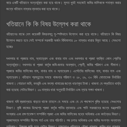
করে একটি খতিয়ানে অন্তর্ভুক্ত করা হয়ে থাকে। মূলত খুবই সহজেই জমির মালিককে শনাক্ত করার
জন্যে খতিয়ান নাম্বার ব্যবহার করা হয়ে থাকে।
খতিয়ানে কি কি বিষয় উল্লেখ করা থাকে
খতিয়ানের মাঝে বেশ কয়েকটি বিষয়বস্তু সু-স্পষ্টভাবে উল্লেখ করা হয়ে থাকে। খতিয়ানে কি বিষয়
উল্লেখ করতে হবে সেই সম্পর্কে সরকারী অর্জন বিধিমালার ১৮ নাম্বার ধারায় বিবৃত আছে। সেগুলো
হচ্ছেঃ
দখলদার বা প্রজার নাম, অ্যাড্রেস এবং বাবার নাম এবং দখলদার বা প্রজা ব্যক্তি কোন শ্রেণির
অন্তর্ভুক্ত। দখলদার বা প্রজা কর্তৃক জমি-জমার অবস্থান, শ্রেণী, জমির পরিমাণ এবং সীমানা।
প্রজার জমির মালিকের নাম, বাবার নাম ও অ্যাড্রেস। এস্টেটের মালিকের নাম, বাবার নাম এবং
অ্যাড্রেস। খতিয়ান প্রস্তুতের সময়ে খাজনার পরিমাণ ও ২৮, ২৯, ৩০ বিধি মোতাবেক নির্ধারিত
খাজনা। গোচারণ জমি, বনভূমি এবং মৎস্য খামারের জন্যে ধারণকৃত টাকা। খাজনা যে পদ্ধতিতে ধার্য্য
করা হয়েছে সেটার বিবরণ। ২৬ নাম্বার ধারা অনুযায়ী নির্ধারিত এবং ন্যায় সঙ্গত খাজনা।
খাজনা যদি ক্রমান্বয়ে বাড়তে থাকে তাহলে যে সময়ে এবং যে যে পদক্ষেপে বৃদ্ধি হয়েছে সেগুলোর
বিবরণ। কৃষি কাজের উদ্দেশ্যে প্রজা কর্তৃক পানির ব্যাবহার এবং পানি সরবরাহের জন্যে যন্ত্রপাতি
সংস্কার এবং রক্ষণাবেক্ষণ সম্পর্কিত প্রজা এবং জমির মালিকের মধ্যে অধিকার এবং কর্তব্যের বিবরণ।
প্রজাস্বত্ব সম্পর্কিত বিশেষ শর্ত এবং তার পরিণতি। পথ চলার অধিকার এবং জমির সংলগ্ন অন্যান্য
অধিকার। নিজস্ব জমি হলে সেটার বিবরণ। তাছাড়াও খতিয়ানে মৌজা নাম্বার, জমির দাগ নাম্বার,