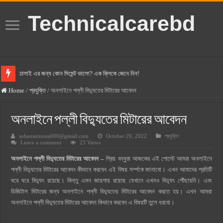
Technicalcarebd
ঢালাই এর জন্য কোন সিমেন্ট ভালো? এক ক্লিকে জেনে নিন!
বসুন্ধরা সিমেন্ট এর দাম ২০২৫
Home
/
প্রযুক্তি
/
অনলাইনে পল্লী বিদ্যুতের মিটারের আবেদন
স্ক্যান সিমেন্ট এর দাম ২০২৫
অনলাইনে পল্লী বিদ্যুতের মিটারের আবেদন
হোলসিম সিমেন্ট দাম ২০২৫
sohansumona000@gmail.com
October 20, 2022
প্রযুক্তি
সুপারক্রিট সিমেন্ট দাম ২০২৫
Leave a comment
23 Views
জুডিশিয়াল ম্যাজিস্ট্রেট কি? জুডিশিয়াল ম্যাজিস্ট্রেট এর সুযোগ সুবিধা
অনলাইনে পল্লী বিদ্যুতের মিটারের আবেদন –
প্রিয় বন্ধুরা আজকের এই পোস্টে আমরা অনলাইনে
ওয়ালটন মোবাইল কিস্তিতে কেনার নিয়ম ২০২৫
পল্লী বিদ্যুতের মিটারের আবেদন কীভাবে করবেন এই বিষয় সর্ম্পকে জানাবো। এখন আমাদের প্রতিটি
ঘরে ঘরে বিদ্যুৎ রয়েছে। কিন্তু এমন জায়গায় রয়েছে যেখানে এখনও বিদ্যুৎ পৌঁছায়নি। এবং
ওয়ালটন টিভি কিস্তিতে কেনার নিয়ম ২০২৫
ডিজিটাল মিটারের জন্য অনলাইনে পল্লী বিদ্যুতের মিটারের আবেদন করতে হয়। এখন আমরা
গ্রামে লাভজনক ব্যবসা ২০২৫ ও গ্রামের বাজারে ব্যবসার আইডিয়া
অনলাইনে পল্লী বিদ্যুতের মিটারের আবেদন কিভাবে করবেন এ বিষয়টি তুলে ধরবো।
জেনে নিন, বর্তমানে মোবাইল ঘড়ি দাম কত ২০২৫