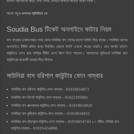
বর্তমান গ্রাহকদের কাছে সেবা পৌঁছে দেওয়ার কাজকে করেছে আরও সহজ।
আরো পড়ুনঃ
গুগলের প্রতিষ্ঠাতা কে
Soudia Bus টিকেট অনলাইনে কাটার নিয়ম
বাস যাত্রার একদম শুরুর সময় থেকে সাউদিয়া বাস তাদের ভালো সার্ভিস দিয়ে যাচ্ছে। সাউদিয়া বাসের
অনলাইনে টিকিট কাটার জন্য নির্ধারিত কোনো সাইট এখনো পাওয়া যায়নি। তবে আপনি চাইলে
কাউন্টারে ফোন করে অগ্রিম টিকিট গুলো কিনে নিতে পারবেন। আপনাদের সুবিধার্থে সাউদিয়া বাস
কাউন্টারের কয়েকটি নাম্বার দিয়ে দিলামঃ
সাউদিয়া বাস বরিশাল কাউন্টার ফোন নাম্বার
সাউদিয়া বাস বরিশাল কাউন্টার ফোন নাম্বার – 01919654873
সাউদিয়া বাস সিলেট কাউন্টার ফোন নাম্বার – 01922595982
সাউদিয়া বাস কক্সবাজার কাউন্টার ফোন নাম্বার – 01919654920
সাউদিয়া বাস কুমিল্লা কাউন্টার ফোন নাম্বার – 01919654852
সাউদিয়া বাস চট্রগ্রাম কাউন্টার ফোন নাম্বার – 01919654743 ৬। পটিয়া সৌদিয়া বাস
কাউন্টার নাম্বার – 01919-654896