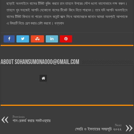
ছাড়াই অনলাইনে বাসের টিকিট বুকিং করতে চান তাহলে উপরের স্টেপ গুলো ভালোভাবে লক্ষ করুন।
তাহলে খুব সহজেই আপনি যেকোনো বাসের টিকেট কিনে নিতে পারবেন। তবে যদি আপনি অনলাইনে
বাসের টিকিট কিনতে না পারেন তাহলে কমেন্ট বক্সে লিখে আমাদেরকে জানান আমরা অবশ্যই আপনাকে
এ বিষয়টি নিয়ে হেল্প করার চেষ্টা করবো। ধন্যবাদ
About
sohansumona000@gmail.com
Previous
গান রেকর্ড করার সফটওয়্যার
Next
সেহরি ও ইফতারের সময়সূচি ২০২২