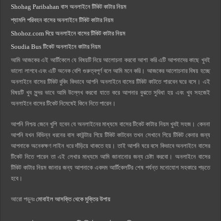
Shohag Paribahan বাস অনলাইনে টিকিট কাটার নিয়ম
শ্যামলি পরিবহন বাসের অনলাইনে টিকিট কাটার নিয়ম
Shohoz.com দিয়ে অনলাইনে বাসের টিকিট কাটার নিয়ম
Soudia Bus টিকেট অনলাইনে কাটার নিয়ম
আমি আজকের এই আর্টিকেলে যে বিষয়টি নিয়ে আলোচনা করবো আশা করি এটি আপনাদের কাছে খুবই
ভালো লাগবে এবং এটি অনেক বেশি গুরুত্বপূর্ণ বলে আমি মনে করি। আজকের আলোচনার বিষয় হচ্ছে
অনলাইনে বাসের টিকিট বুকিং কিভাবে আপনি অনলাইনে বাসের টিকিট কাটতে পারবেন ঘরে বসে। এই
বিষয়টি খুব সুন্দর ভাবে আমি উল্লেখ করবো যাতে করে আপনার বুঝতে সুবিধা হয় এবং খুব সহজেই
অনলাইনে বাসের টিকেট নিমেষেই কিনে নিতে পারেন।
আপনি নিশ্চয় জেনে খুশি হবেন যে অনলাইনের মাধ্যমে বাসের টিকেট কাটার নিয়ম খুবই সহজ। কেননা
আপনি যখন বিভিন্ন ধরনের বাস কাউন্টার গিয়ে টিকিট কাটবেন তখন সেখানে গিয়ে টিকিট কেনার জন্য
আপনাকে অনেকক্ষণ লাইন ধরে দাঁড়িয়ে থাকতে হয়। তাই আপনি ঘরে বসে কিভাবে অনলাইনে বাসের
টিকেট নিতে পারেন তা এই লেখার মাধ্যমে আমি জানানোর জন্য চেষ্টা করবো। অনলাইনে বাসের
টিকিট কাটার নিয়ম জানার জন্য আপনাকে একদম আর্টিকেলটির শেষ পর্যন্ত মনোযোগ সহকারে পড়তে
হবে।
আরো পড়ুনঃ
মোবাইল আসক্তি থেকে মুক্তির উপায়