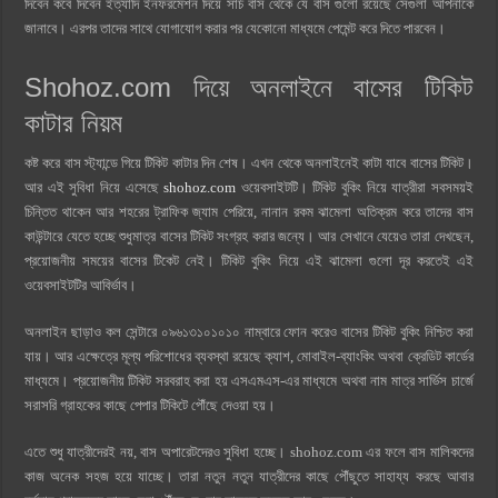
দিবেন কবে দিবেন ইত্যাদি ইনফরমেশন দিয়ে সার্চ বাস থেকে যে বাস গুলো রয়েছে সেগুলা আপনাকে
জানাবে। এরপর তাদের সাথে যোগাযোগ করার পর যেকোনো মাধ্যমে পেমেন্ট করে দিতে পারবেন।
Shohoz.com দিয়ে অনলাইনে বাসের টিকিট
কাটার নিয়ম
কষ্ট করে বাস স্ট্যান্ডে গিয়ে টিকিট কাটার দিন শেষ। এখন থেকে অনলাইনেই কাটা যাবে বাসের টিকিট।
আর এই সুবিধা নিয়ে এসেছে
shohoz.com
ওয়েবসাইটটি। টিকিট বুকিং নিয়ে যাত্রীরা সবসময়ই
চিন্তিত থাকেন আর শহরের ট্রাফিক জ্যাম পেরিয়ে, নানান রকম ঝামেলা অতিক্রম করে তাদের বাস
কাউন্টারে যেতে হচ্ছে শুধুমাত্র বাসের টিকিট সংগ্রহ করার জন্যে। আর সেখানে যেয়েও তারা দেখছেন,
প্রয়োজনীয় সময়ের বাসের টিকেট নেই। টিকিট বুকিং নিয়ে এই ঝামেলা গুলো দূর করতেই এই
ওয়েবসাইটটির আবির্ভাব।
অনলাইন ছাড়াও কল সেন্টারে ০৯৬১৩১০১০১০ নাম্বারে ফোন করেও বাসের টিকিট বুকিং নিশ্চিত করা
যায়। আর এক্ষেত্রে মূল্য পরিশোধের ব্যবস্থা রয়েছে ক্যাশ, মোবাইল-ব্যাংকিং অথবা ক্রেডিট কার্ডের
মাধ্যমে। প্রয়োজনীয় টিকিট সরবরাহ করা হয় এসএমএস-এর মাধ্যমে অথবা নাম মাত্র সার্ভিস চার্জে
সরাসরি গ্রাহকের কাছে পেপার টিকিটে পৌঁছে দেওয়া হয়।
এতে শুধু যাত্রীদেরই নয়, বাস অপারেটদেরও সুবিধা হচ্ছে। shohoz.com এর ফলে বাস মালিকদের
কাজ অনেক সহজ হয়ে যাচ্ছে। তারা নতুন নতুন যাত্রীদের কাছে পৌঁছুতে সাহায্য করছে আবার