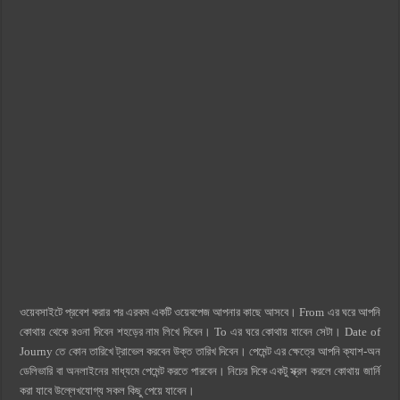
ওয়েবসাইটে প্রবেশ করার পর এরকম একটি ওয়েবপেজ আপনার কাছে আসবে। From এর ঘরে আপনি
কোথায় থেকে রওনা দিবেন শহড়ের নাম লিখে দিবেন। To এর ঘরে কোথায় যাবেন সেটা। Date of
Journy তে কোন তারিখে ট্রাভেল করবেন উক্ত তারিখ দিবেন। পেমেন্ট এর ক্ষেত্রে আপনি ক্যাশ-অন
ডেলিভারি বা অনলাইনের মাধ্যমে পেমেন্ট করতে পারবেন। নিচের দিকে একটু স্ক্রল করলে কোথায় জার্নি
করা যাবে উল্লেখযোগ্য সকল কিছু পেয়ে যাবেন।