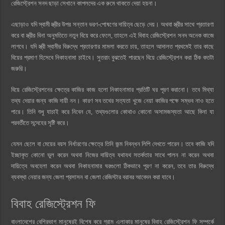
রেজিস্ট্রেশন সনদ ছাড়া সেখানে কাপলদের এক রুমে থাকতে দেয়া হয়না।
এছাড়াও যদি স্বামী স্ত্রীর উপর সন্তান ভরণ-পোষণের দায়িত্ব ছেড়ে দেয়। অথবা স্ত্রীর সাথে প্রতারণা
করে বা স্ত্রীর বিনা অনুমতিতে নতুন বিয়ে করে ফেলে, তাহলে এই বিবাহ রেজিস্ট্রেশন সনদ অনেক কাজে
লাগবে। যদি স্ত্রী স্বামীর বিরুদ্ধে প্রতারণার মামলা করতে চায়, তাহলে আদালত প্রথমেই তার কাছে
বিয়ের প্রমাণ হিসেবে নিকাহনামা চাইবে। সুতরাং বুঝতেই পারছেন বিয়ে রেজিস্ট্রেশন করা ঠিক কতটা
জরুরি।
বিয়ে রেজিস্ট্রেশনের ক্ষেত্রে কাজির কাজ হলো নিকাহনামার প্রতিটি ঘর পূরণ করানো। তবে মিথ্যা
তথ্য দেয়ার জন্য কাজি দায়ী নন। কারণ সব তথের সত্যতা খুজে নেয়া কাজির পক্ষে সম্ভব নাও হতে
পারে। তিনি শুধু যাচাই করে নিবেন যে, তথ্যগুলোর কোথাও কোনো অসামজস্যতা আছে কিনা যা
পরবর্তীতে সন্দেহের সৃষ্টি করে।
যেমন ছেলে বা মেয়ের বয়স নির্ধারণের ক্ষেত্রে তিনি জন্ম নিবন্ধন লিপি দেখতে পারেন। তবে কাজি যদি
ইচ্ছাকৃত কোনো ভুল করেন অথবা নিজের দায়িত্ব যথাযথ সতর্কতার সাথে পালন না করেন অথবা
দায়িত্বে অবহেলা করেন অথবা নিকাহনামার ঘরগুলো ঠিকভাবে পূরণ না করেন, তবে তার বিরুদ্ধে
ব্যবস্থা নেয়ার জন্য জেলা প্রসাসন বা জেলা রেজিস্টার বরাবর আবেদন করা যাবে।
বিবাহ রেজিস্ট্রেশন ফি
বাংলাদেশের বেশিরভাগ মানুষেরই বিশেষ করে গ্রাম এলাকার মানুষের বিবাহ রেজিস্ট্রেশন ফি সম্পর্কে