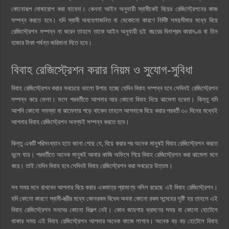
কোনোরূপ দোষারোপ করা যাবেনা। কেননা আইন অনুযায়ী স্বামীকেই বিয়ের রেজিস্ট্রেশনের কাজ
সম্পন্ন করতে হবে। যদি স্বামী অবহেলাজনিত বা যেকোনো কারণে নির্দিষ্ট সময়সীমার মধ্যে বিয়ে
রেজিস্ট্রেশন সম্পন্ন না করেন তাহলে তাকে আইন অনুযায়ী দুই বছরের বিনাশ্রম কারাদণ্ড বা তিন
হাজার টাকা পর্যন্ত জরিমানা দিতে হবে।
বিবাহ রেজিস্ট্রেশন করার নিয়ম ও সুযোগ-সুবিধা
বিবাহ রেজিস্ট্রেশন করার সবচেয়ে ভালো উপায় হচ্ছে যেদিন বিবাহ সম্পন্ন হবে সেদিনই রেজিস্ট্রেশন
সম্পন্ন করে ফেলা। ফলে পরবর্তীতে আপনার আর কোনো বিবাহ নিয়ে ঝামেলা হবেনা। কিন্তু যদি
আপনি কোনো সমস্যা বা ঝামেলায় পড়ে থাকেন তাহলে আপনাকে বিয়ে করার পরবর্তী ৩০ দিনের মধ্যেই
আপনার বিবাহ রেজিস্ট্রেশন অবশ্যই সম্পন্ন করতে হবে।
কিন্তু একটি পরিসংখ্যান হতে জানা গেছে যে, বিয়ে করার পর অনেক মানুষই বিবাহ রেজিস্ট্রেশন করতে
ভুলে যায়। পরবর্তীতে অনেক মানুষই আবার কাজি অফিসে গিয়ে বিবাহ রেজিস্ট্রেশন করা ঝামেলা মনে
করে। তাই যেদিন বিবাহ হবে সেদিনই বিবাহ রেজিস্ট্রেশন করা সবচেয়ে উত্তম।
সব সময় মনে রাখবেন আপনার বিয়ে করার একমাত্র প্রামাণ্য দলিল রয়েছে এই বিবাহ রেজিস্ট্রেশন।
যদি কোনো কারণে স্বামী-স্ত্রীর মধ্যে কোনরকম বিভেদ অথবা কোনো রকম সন্দেহের সৃষ্টি হয় তাহলে এই
বিবাহ রেজিস্ট্রেশন সনদের কোনো বিকল্প নেই। কোন জায়গায় ভ্রমণের সময় বা কোনো হোটেলে
থাকার সময় এই বিবাহ রেজিস্ট্রেশন আপনার অনেক কাজে লাগবে। অনেক বড় বড় হোটেলে বিবাহ