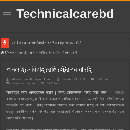
Technicalcarebd
ঢালাই এর জন্য কোন সিমেন্ট ভালো? এক ক্লিকে জেনে নিন!
বসুন্ধরা সিমেন্ট এর দাম ২০২৫
Home
/
সরকারি সেবা
/
অনলাইনে বিবাহ রেজিস্ট্রেশন যাচাই
স্ক্যান সিমেন্ট এর দাম ২০২৫
অনলাইনে বিবাহ রেজিস্ট্রেশন যাচাই
হোলসিম সিমেন্ট দাম ২০২৫
sohansumona000@gmail.com
October 13, 2021
সরকারি সেবা
সুপারক্রিট সিমেন্ট দাম ২০২৫
Leave a comment
23 Views
জুডিশিয়াল ম্যাজিস্ট্রেট কি? জুডিশিয়াল ম্যাজিস্ট্রেট এর সুযোগ সুবিধা
অনলাইনে বিবাহ রেজিস্ট্রেশন যাচাই |
বিবাহ রেজিস্ট্রেশন যাচাই করার নিয়ম
—
বর্তমানে
ওয়ালটন মোবাইল কিস্তিতে কেনার নিয়ম ২০২৫
বাংলাদেশের অনেক মানুষই বিয়ে করার সময় তা রেজিস্টার করান না। অনেকেই বিয়ে রেজিস্ট্রেশনকে
গুরুত্বহীন মনে করেন। কিন্তু আপনাদের অবগতির জন্য জানানো যাচ্ছে যে বিয়ে রেজিস্ট্রেশনের
ওয়ালটন টিভি কিস্তিতে কেনার নিয়ম ২০২৫
গুরুত্ব অপরিসীম। যদি আপনি বিয়ে করার পর তা রেজিস্ট্রেশন না করেন তাহলে আপনার বিয়ে করার
গ্রামে লাভজনক ব্যবসা ২০২৫ ও গ্রামের বাজারে ব্যবসার আইডিয়া
কোনো দলিল রইল না।
জেনে নিন, বর্তমানে মোবাইল ঘড়ি দাম কত ২০২৫