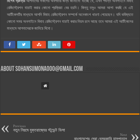
বিশেষ দ্রষ্টব্যঃ
আপনাদের সকলের অবগতির জন্য জানানো যাচ্ছে যে, এখন পর্যন্ত অনলাইনে বিবাহ
রেজিস্ট্রেশন যাচাই করার কোনো প্রক্রিয়া বের হয়নি। কিন্তু তবুও আমরা আশা করছি যে এই
আর্টিকেলটির মাধ্যমে আপনি বিবাহ রেজিস্ট্রেশন সম্পর্কে অনেকাংশ ধারণা পেয়েছেন। যদি ভবিষ্যতে
কোনো সময় অনলাইনে বিবাহ রেজিস্ট্রেশন যাচাই করার নিয়ম চলে আছে তবে আমরা এই আর্টিকেলের
মাধ্যমে আপনাদেরকে জানিয়ে দিবো।
About
sohansumona000@gmail.com
Previous
নতুন নিয়মে যুক্তরাজ্যের স্টুডেন্ট ভিসা
Next
বাংলাদেশের সেরা বেসরকারি হাসপাতাল