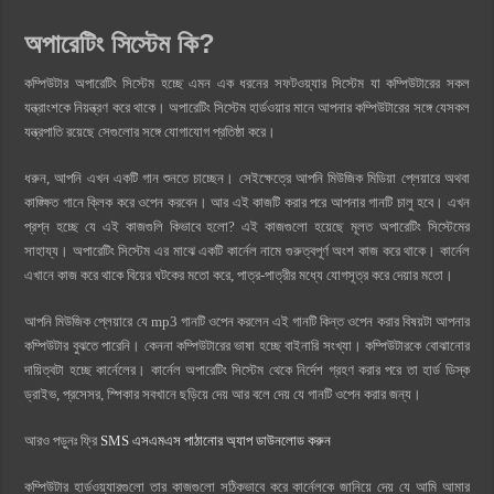
অপারেটিং সিস্টেম কি?
কম্পিউটার অপারেটিং সিস্টেম হচ্ছে এমন এক ধরনের সফটওয়্যার সিস্টেম যা কম্পিউটারের সকল
যন্ত্রাংশকে নিয়ন্ত্রণ করে থাকে। অপারেটিং সিস্টেম হার্ডওয়ার মানে আপনার কম্পিউটারের সঙ্গে যেসকল
যন্ত্রপাতি রয়েছে সেগুলোর সঙ্গে যোগাযোগ প্রতিষ্ঠা করে।
ধরুন, আপনি এখন একটি গান শুনতে চাচ্ছেন। সেইক্ষেত্রে আপনি মিউজিক মিডিয়া প্লেয়ারে অথবা
কাঙ্ক্ষিত গানে ক্লিক করে ওপেন করবেন। আর এই কাজটি করার পরে আপনার গানটি চালু হবে। এখন
প্রশ্ন হচ্ছে যে এই কাজগুলি কিভাবে হলো? এই কাজগুলো হয়েছে মূলত অপারেটিং সিস্টেমের
সাহায্য। অপারেটিং সিস্টেম এর মাঝে একটি কার্নেল নামে গুরুত্বপূর্ণ অংশ কাজ করে থাকে। কার্নেল
এখানে কাজ করে থাকে বিয়ের ঘটকের মতো করে, পাত্র-পাত্রীর মধ্যে যোগসূত্র করে দেয়ার মতো।
আপনি মিউজিক প্লেয়ারে যে mp3 গানটি ওপেন করলেন এই গানটি কিন্ত ওপেন করার বিষয়টা আপনার
কম্পিউটার বুঝতে পারেনি। কেননা কম্পিউটারের ভাষা হচ্ছে বাইনারি সংখ্যা। কম্পিউটারকে বোঝানোর
দায়িত্বটা হচ্ছে কার্নেলের। কার্নেল অপারেটিং সিস্টেম থেকে নির্দেশ গ্রহণ করার পরে তা হার্ড ডিস্ক
ড্রাইভ, প্রসেসর, স্পিকার সবখানে ছড়িয়ে দেয় আর বলে দেয় যে গানটি ওপেন করার জন্য।
আরও পড়ুনঃ ফ্রি
SMS এসএমএস পাঠানোর অ্যাপ ডাউনলোড করুন
কম্পিউটার হার্ডওয়্যারগুলো তার কাজগুলো সঠিকভাবে করে কার্নেলকে জানিয়ে দেয় যে আমি আমার