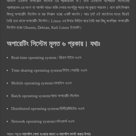
আসলে এইগুলা অপারেটিং সিস্টেম এর প্রকারভেদ না। তবে এইগুলো অপেরাটিং সিস্টেমের
প্রকারভেদ এর অংশ যা আপনি আরও বাকি লেখার অংশটুকু পড়ার পর বুঝতে পারবেন। বলে রাখি লিনাক্স
কিন্তু অপারেটিং সিস্টেম না বরং লিনাক্স হচ্ছে একটি কার্নেল। আর হ্যাঁ এই কার্নেলের মধ্যে দিয়েই
তৈরি হয়ে থাকে অপারেটিং সিস্টেম। Linux এর উপরে ভিত্তি করে তৈরি করা কিছু জনপ্রিয় অপারেটিং
সিস্টেম হচ্ছে Ubuntu, Debian, Kali Linux ইত্যাদি।
অপারেটিং সিস্টেম মূলত ৬ প্রকার। যথাঃ
Real-time operating system / রিয়েল টাইম ওএস
Time sharing operating system/টাইম শেয়ারিং ওএস
Mobile operating system/মোবাইল ওএস
Batch operating system/ব্যাচ অপারেটিং সিস্টেম
Distributed operating system/ডিস্ট্রিবিউটেড ওএস
Network operating system/নেটওয়ার্ক ওএস
আরও পড়ুনঃ
ল্যাপটপ স্লো হওয়ার কারণ ও ল্যাপটপ ফাস্ট করার উপায়