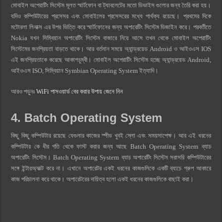
মোবাইল অপেরাটিং সিস্টেম মূলত স্মার্টফোন বা ট্যাবলেটের মতো ডিভাইস গুলোর জন্য তৈরি করা হয়।
যদিও কম্পিউটারের প্রসেসর এবং মোবাইলের প্রসেসরের মধ্যে পার্থক্য রয়েছে। প্রথমের দিকে
মটোরলা লিনাক্স এর উপর ভিত্তি করে স্মার্টফোনের জন্য অপারেটিং সিস্টেম ডিজাইন করে। পরবর্তীতে
Nokia যখন সিম্বিয়ান অপারেটিং সিস্টেম বাজারে নিয়ে আসে তখন থেকে মোবাইল অপেরাটিং
সিস্টেমের জনপ্রিয়তা বাড়তে থাকে। আর বর্তমান সময়ে অ্যান্ড্রয়েড Android ও আইওএস IOS
এই জনপ্রিয়তাকে করেছে আকাশচুম্বী। মোবাইল অপেরাটিং সিস্টেম হচ্ছে অ্যান্ড্রয়েড Android,
আইওএস ISO, সিম্বিয়ান Symbian Operating System ইত্যাদি।
আরও পড়ুনঃ
WiFi পাসওয়ার্ড বের করার উপায় জেনে নিন
4. Batch Operating System
কিছু কিছু কম্পিউটার রয়েছে যেগুলার কাজের স্পীড খুবই স্লো এবং সময়সাপেক্ষ। আর এই ধরনের
কম্পিউটার কে ধীর গতি থেকে ফাস্ট করার জন্য আছে Batch Operating System ব্যাচ
অপারেটিং সিস্টেম। Batch Operating System ব্যাচ অপারেটিং সিস্টেম সরাসরি কম্পিউটারের
সঙ্গে ইন্টারঅ্যাক্ট করে না। এখানে অপারেটর একই ধরনের কাজগুলিকে একটি ব্যাচে গ্রুপ আকারে
কাজ পরিচালনা করে থাকে। অপারেটরের দায়িত্ব হলো একই ধরনের কাজগুলিকে বাছাই করা।