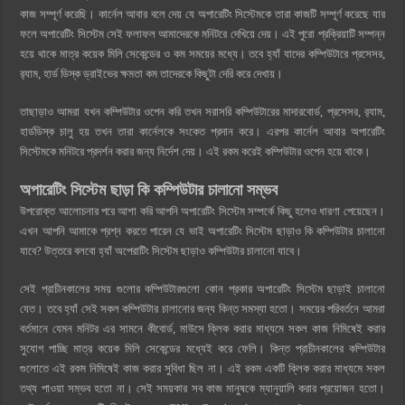
কাজ সম্পূর্ণ করেছি। কার্নেল আবার বলে দেয় যে অপারেটিং সিস্টেমকে তারা কাজটি সম্পূর্ণ করেছে যার
ফলে অপারেটিং সিস্টেম সেই ফলাফল আমাদেরকে মনিটরে দেখিয়ে দেয়। এই পুরো প্রক্রিয়াটি সম্পন্ন
হয়ে থাকে মাত্র কয়েক মিলি সেকেন্ডের ও কম সময়ের মধ্যে। তবে হ্যাঁ যাদের কম্পিউটারে প্রসেসর,
র‍্যাম, হার্ড ডিস্ক ড্রাইভের ক্ষমতা কম তাদেরকে কিছুটা দেরি করে দেখায়।
তাছাড়াও আমরা যখন কম্পিউটার ওপেন করি তখন সরাসরি কম্পিউটারের মাদারবোর্ড, প্রসেসর, র‍্যাম,
হার্ডডিস্ক চালু হয় তখন তারা কার্নেলকে সংকেত প্রদান করে। এরপর কার্নেল আবার অপারেটিং
সিস্টেমকে মনিটরে প্রদর্শন করার জন্য নির্দেশ দেয়। এই রকম করেই কম্পিউটার ওপেন হয়ে থাকে।
অপারেটিং সিস্টেম ছাড়া কি কম্পিউটার চালানো সম্ভব
উপরোক্ত আলোচনার পরে আশা করি আপনি অপারেটিং সিস্টেম সম্পর্কে কিছু হলেও ধারণা পেয়েছেন।
এখন আপনি আমাকে প্রশ্ন করতে পারেন যে ভাই অপারেটিং সিস্টেম ছাড়াও কি কম্পিউটার চালানো
যাবে? উত্তরে বলবো হ্যাঁ অপেরাটিং সিস্টেম ছাড়াও কম্পিউটার চালানো যাবে।
সেই প্রাচীনকালের সময় গুলোর কম্পিউটারগুলো কোন প্রকার অপারেটিং সিস্টেম ছাড়াই চালানো
যেত। তবে হ্যাঁ সেই সকল কম্পিউটার চালানোর জন্য কিন্ত সমস্যা হতো। সময়ের পরিবর্তনে আমরা
বর্তমানে যেমন মনিটর এর সামনে কীবোর্ড, মাউসে ক্লিক করার মাধ্যমে সকল কাজ নিমিষেই করার
সুযোগ পাচ্ছি মাত্র কয়েক মিলি সেকেন্ডের মধ্যেই করে ফেলি। কিন্ত প্রাচীনকালের কম্পিউটার
গুলোতে এই রকম নিমিষেই কাজ করার সুবিধা ছিল না। এই রকম একটি ক্লিক করার মাধ্যমে সকল
তথ্য পাওয়া সম্ভব হতো না। সেই সময়কার সব কাজ মানুষকে ম্যানুয়ালি করার প্রয়োজন হতো।