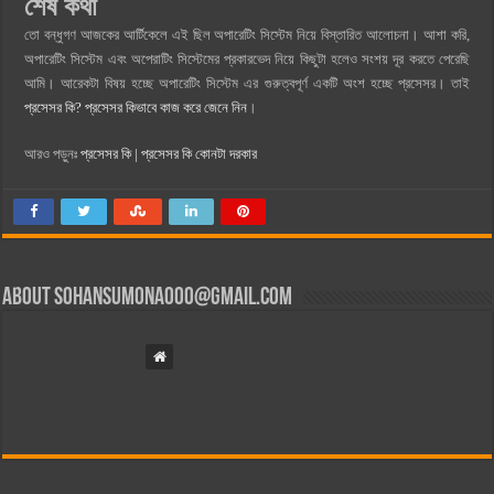
শেষ কথা
তো বন্ধুগণ আজকের আর্টিকেলে এই ছিল অপারেটিং সিস্টেম নিয়ে বিস্তারিত আলোচনা। আশা করি,
অপারেটিং সিস্টেম এবং অপেরাটিং সিস্টেমের প্রকারভেদ নিয়ে কিছুটা হলেও সংশয় দূর করতে পেরেছি
আমি। আরেকটা বিষয় হচ্ছে অপারেটিং সিস্টেম এর গুরুত্বপূর্ণ একটি অংশ হচ্ছে প্রসেসর। তাই
প্রসেসর কি? প্রসেসর কিভাবে কাজ করে জেনে নিন
।
আরও পড়ুনঃ
প্রসেসর কি | প্রসেসর কি কোনটা দরকার
About
sohansumona000@gmail.com