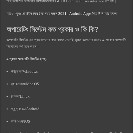
তাই বর্তমানের অপারেটিং সিস্টেমগুলোকে GUI বা Graphical user interface বলা হয়।
আরও পড়ুনঃ
মোবাইল দিয়ে টাকা আয় করুন 2021 | Android Apps দিয়ে টাকা আয় করুন
অপারেটিং সিস্টেম কত প্রকার ও কি কি?
অপারেটিং সিস্টেম এর প্রকারভেদের কথা বলতে গেলেই মূলত আমাদের মাথায় 4 প্রকার অপেরাটিং
সিস্টেমের কথা চলে আসে।
4 প্রকার অপারেটিং সিস্টেম হচ্ছে-
উইন্ডোজ/Windows
ম্যাক ওএস/Mac OS
লিনাক্স/Linux
অ্যান্ড্রয়েড/Android
আইওএস/IOS