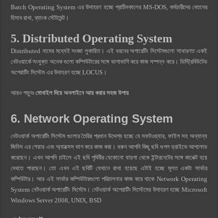
Batch Operating System এর উদাহরণ হচ্ছে প্রাচীনকালের MS-DOS, কর্মচারীদের বেতনের
হিসাব রাখা, ব্যাংক স্টেটমেন্ট।
5. Distributed Operating System
Distributed নামের মধ্যেই সংজ্ঞা লুকায়িত। এই ধরনের অপারেটিং সিস্টেমগুলো সাধারণত একই
নেটওয়ার্কে সংযুক্ত অনেক গুলো কম্পিউটারের সঙ্গে ভাগাভাগি করে কাজ সম্পন্ন করে। ডিস্ট্রিবিউটেড
অপেরাটিং সিস্টেম এর উদাহরণ হচ্ছে LOCUS।
আরও পড়ুনঃ
মোবাইল দিয়ে অনলাইনে আয় করার সহজ উপায়
6. Network Operating System
নেটওয়ার্ক অপারেটিং সিস্টেম গুলোর তৈরির প্রধান উদ্দেশ্য হচ্ছে যে সফটওয়্যার, ফাইল সহ অন্যান্য
জিনিস এর শেয়ার এবং অ্যাক্সেস ভাগ করে কাজ করা। ধরুন আপনি কিছু ছবি গুগল ড্রাইভে আপলোড
করেছেন। এখন আপনি চাইলে এই ছবি পৃথিবীর যেকোনো যায়গা থেকে ইন্টারনেটের সঙ্গে কানেক্ট হয়ে
দেখতে পারছেন। তো এখন এই ছবিটি যেখানে রাখা হয়েছে এটাই হচ্ছে মূলত একটা সার্ভার
কম্পিউটার। আর এই সার্ভার কম্পিউটারগুলো পরিচালনার কাজ করে থাকে Network Operating
System নেটওয়ার্ক অপারেটিং সিস্টেম। নেটওয়ার্ক অপেরাটিং সিস্টেমের উদাহরণ হচ্ছে Microsoft
Windows Server 2008, UNIX, BSD