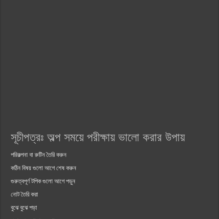
সূচীপত্রঃ অল্প সময়ে পরীক্ষায় ভালো করার উপায়
পরিকল্পনা বা রুটিন তৈরি করুন
কঠিন বিষয় গুলো আগে শেষ করুন
গুরুত্বপূর্ণ টপিক গুলো আগে পড়ুন
নোট তৈরি করা
বুঝে বুঝে পড়া