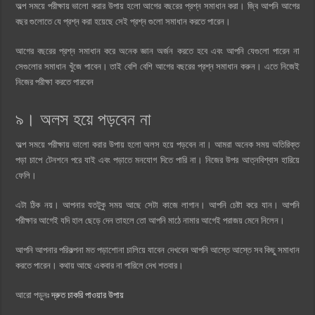
অল্প সময়ে পরীক্ষায় ভালো করার উপায় হলো আগের বছরের প্রশ্ন সমাধান করা। জ্বি আপনি আগের
বছর গুলোতে যে প্রশ্ন করা হয়েছে সেই প্রশ্ন গুলো সমাধান করতে পারেন।
আগের বছরের প্রশ্ন সমাধান করে অনেক জ্ঞান অর্জন করতে হবে এবং আপনি যেগুলো পারেন না
সেগুলোর সমাধান খুঁজে পাবেন। তাই বেশি বেশি আগের বছরের প্রশ্ন সমাধান করুন। এতে নিজেই
নিজের পরীক্ষা করতে পারবেন
৯। অলস হয়ে পড়বেন না
অল্প সময়ে পরীক্ষায় ভালো করার উপায় হলো অলস হয়ে পড়বেন না। আমরা অনেক সময় অতিরিক্ত
পড়া চাপে টেনশনে পরে যাই এবং পড়াতে মনযোগ দিতে পারি না। নিজের উপর আত্নবিশ্বাস হারিয়ে
ফেলি।
এটা ঠিক নয়। আপনার যতটুকু সময় আছে সেটা কাজে লাগান। আপনি চেষ্টা করে যান। আপনি
পরীক্ষার আগেই যদি হাল ছেড়ে দেন তাহলে তো আপনি মাঠে নামার আগেই পরাজয় মেনে নিলেন।
আপনি আপনার পরিকল্পনা মত পড়াশোনা চালিয়ে যাবেন দেখবেন আপনি আস্তে আস্তে সব কিছু সমাধান
করতে পারেন। কথায় আছে একবার না পারিলে দেখ শতবার।
আরো পড়ুনঃ
দ্রুত চাকরি পাওয়ার উপায়