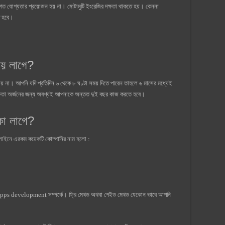
ষাগত যোগ্যতার প্রয়োজন হয় না। মোটামুটি ইংরেজির দক্ষতা থাকতে হয়। কেননা
ে হবে।
ময় লাগে?
যায় না। আপনি যদি প্রতিদিন ৬ থেকে ৮ ঘণ্টা সময় দিতে পারেন তাহলে ৬ মাসের মধ্যেই
্ষতা অর্জনের জন্য অবশ্যই আপনাকে অন্তত দুই বছর কাজ করতে হবে।
কা লাগে?
লাইনে এরকম কয়েকটি কোম্পানির নাম হলো :
 apps development সম্পর্কে। ফ্রি মেথড অথবা পেইড মেথড যেকোন ভাবে আপনি