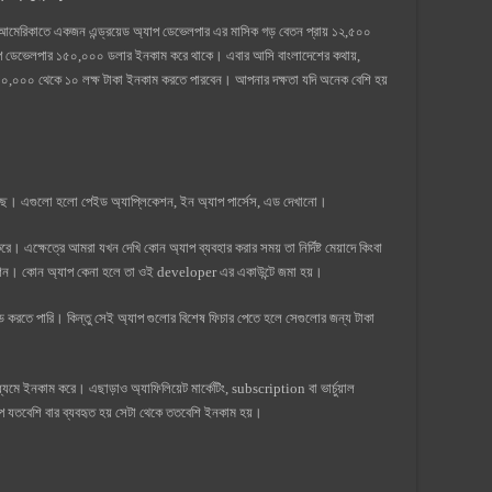
। আমেরিকাতে একজন এন্ড্রয়েড অ্যাপ ডেভেলপার এর মাসিক গড় বেতন প্রায় ১২,৫০০
াপ ডেভেলপার ১৫০,০০০ ডলার ইনকাম করে থাকে। এবার আসি বাংলাদেশের কথায়,
ে ৫০,০০০ থেকে ১০ লক্ষ টাকা ইনকাম করতে পারবেন। আপনার দক্ষতা যদি অনেক বেশি হয়
 রয়েছে। এগুলো হলো পেইড অ্যাপ্লিকেশন, ইন অ্যাপ পার্সেস, এড দেখানো।
করে। এক্ষেত্রে আমরা যখন দেখি কোন অ্যাপ ব্যবহার করার সময় তা নির্দিষ্ট মেয়াদে কিংবা
েশন। কোন অ্যাপ কেনা হলে তা ওই developer এর একাউন্টে জমা হয়।
 করতে পারি। কিন্তু সেই অ্যাপ গুলোর বিশেষ ফিচার পেতে হলে সেগুলোর জন্য টাকা
মে ইনকাম করে। এছাড়াও অ্যাফিলিয়েট মার্কেটিং, subscription বা ভার্চুয়াল
াপ যতবেশি বার ব্যবহৃত হয় সেটা থেকে ততবেশি ইনকাম হয়।
?