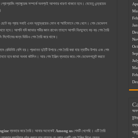
্রোগ্রামিং ল্যাঙ্গুয়েজ সম্পর্কে অবশ্যই আপনার ধারণা থাকতে হবে। যেহেতু এন্ড্রয়েড
Apr
ে।
Ma
Feb
। ছোট বড় প্রায় সবাই এখন অ্যান্ড্রয়েড ফোন বা স্মার্টফোনে গেম খেলে। গেম ডেভেলপ
Jan
িখতে হবে। আপনি যদি জাভার গভীর জ্ঞান রাখেন তাহলে আপনি নিঃসন্দেহে বড় বড় গেম তৈরি
De
িং সিস্টেমের জন্য ভিডিও গেম তৈরি করে থাকে।
No
Oct
 রেভিনিউ বেশি হয়। প্রধানত দুইটি উপায়ে গেম তৈরি করা যায় ন্যাটিভ উপায় এবং গেম
Sep
জানতে হবে জাভা অথবা কটলিন। আর গেম ইঞ্জিন ব্যবহার করে গেম ডেভেলপমেন্ট করতে
Jul
Ma
Feb
De
Ca
অনল
ইন্ট
তথ্য
ngine
ব্যবহার করে তৈরি। আবার অনেকেই
Among us
গেমটি খেলেছি। এটি তৈরি
প্রযু
আপনার ক্যারিয়ার গঠন করতে চান তাহলে যে কোন একটি গেম ইঞ্জিন শিখে ফেলুন