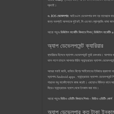
দ্রুতই।
৩. IOS ডেভেলপার
: আইওএস ডেভেলপার বলা হয় তাদেরকে যারা
জন্য অবশ্যই আপনাকে সুইফট, সি এর মত প্রোগ্রামিং ভাষা জ
আরো পড়ুনঃ
ডিজিটাল মার্কেটিং কিভাবে শিখব | ডিজিটাল মার্কেটিং 
অ্যাপ ডেভেলপমেন্ট ক্যারিয়ার
ক্যারিয়ার হিসেবে অ্যাপস ডেভেলপমেন্ট খুবই চমৎকার। আপনার যদি
ভাল লাগে তাহলে আপনার উচিত অ্যান্ড্রয়েড অ্যাপস ডেভেলপমেন
আমরা সবাই জানি, বর্তমান বিশ্বে স্মার্টফোনের ইউজার ক্রমাগত বাড
অ্যাপস/Android apps . অ্যান্ড্রয়েড অ্যাপস ডেভেলপমেন্ট 
পারবেন শুধু মার্কেটপ্লেসে কাজ করেই। এছাড়াও বিভিন্ন ভাবে
দিয়েও অ্যান্ড্রয়েড অ্যাপ থেকে ইনকাম করা যায়।
আরো পড়ুনঃ
ভিডিও এডিটিং কিভাবে শিখব – ভিডিও এডিটিং কোর্স
অ্যাপ ডেভেলপার কত টাকা ইনকা