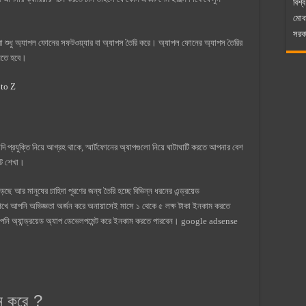
বিশ্ব
মোব
সরকা
 শুধু অ্যাপল ফোনের সফটওয়্যার বা অ্যাপস তৈরি করে। অ্যাপল ফোনের অ্যাপস তৈরির
ানতে হবে।
a to Z
 প্রযুক্তি নিয়ে আগ্রহ থাকে, স্মার্টফোনের অ্যাপগুলো নিয়ে ঘাটাঘাটি করতে আপনার বেশ
্ট শেখা।
়ছে আর মানুষের চাহিদা পূরণের জন্য তৈরি হচ্ছে বিভিন্ন ধরনের এন্ড্রয়েড
শিখে আপনি অভিজ্ঞতা অর্জন করে অনায়াসেই মাসে ১ থেকে ৫ লক্ষ টাকা ইনকাম করতে
 আপনি অ্যান্ড্রয়েড অ্যাপ ডেভেলপমেন্ট করে ইনকাম করতে পারবেন। google adsense
ম করে ?