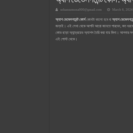
অ্যাপ ডেভেলপমেন্ট কোর্স : অ্য
সুপারক্রিট সিমেন্ট দাম ২০২৫
sohansumona000@gmail.com
March 6, 2024
জুডিশিয়াল ম্যাজিস্ট্রেট কি? জুডিশিয়াল
অ্যাপ ডেভেলপমেন্ট কোর্স
কোনটা ভালো হবে বা
অ্যাপ ডেভেলপমেন
ওয়ালটন মোবাইল কিস্তিতে কেনার নিয
জন্যই। এই লেখা থেকে আপনি আরো জানতে পারবেন, কত ধর
ওয়ালটন টিভি কিস্তিতে কেনার নিয়ম ২
কোড ছাড়া অ্যান্ড্রয়েড অ্যাপস তৈরি করা যায় কিনা। আপনার স
এই পোস্ট থেকে।
গ্রামে লাভজনক ব্যবসা ২০২৫ ও গ্রামে
জেনে নিন, বর্তমানে মোবাইল ঘড়ি দাম