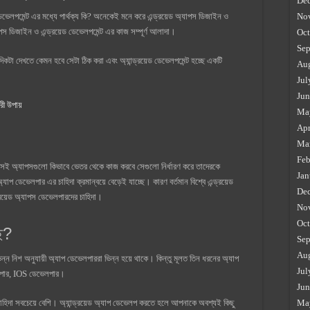
De
No
ডেভেলপমেন্ট এর মধ্যে পার্থক্য কি? অনেকেই মনে করে এন্ড্রয়েড অ্যাপস ডিজাইন ও
যাপস ডিজাইন ও এন্ড্রয়েড ডেভেলপমেন্ট এর কাজ সম্পূর্ণ আলাদা।
Oct
Sep
িকটা দেখতে কেমন হবে সেটা ঠিক করা এবং অ্যান্ড্রয়েড ডেভেলপমেন্ট হচ্ছে একটি
Au
Jul
Jun
রী উপায়
Ma
Apr
Ma
Feb
বং সেই অ্যাপসগুলো কিভাবে ভেতর থেকে কাজ করবে সেগুলো নির্ধারণ করে তাদেরকে
Jan
অ্যাপ ডেভেলপার এর চাহিদা ক্রমান্বয়ে বেড়েই যাচ্ছে। কারণ বর্তমান বিশ্বে এন্ড্রয়েড
De
ড্রয়েড অ্যাপস ডেভেলপারদের চাহিদা।
No
Oct
ে?
Sep
Au
্ন নিশ অনুযায়ী অ্যাপ ডেভেলপাররা ভিন্ন হয়ে থাকে। কিন্তু মূলত তিন ধরনের অ্যাপ
Jul
েলপার, IOS ডেভেলপার।
Jun
Ma
র চাহিদা সবচেয়ে বেশি। অ্যান্ড্রয়েড অ্যাপ ডেভেলপ করতে হলে আপনাকে অবশ্যই কিছু