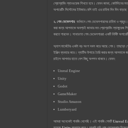
প্রোগ্রামিং ল্যাংগুয়েজ শিখতে হবে। যেমন জাভা, কোটলিনের মত প
অপারেটিং সিস্টেমের ইউজার বেশি তাই এর চাহিদা দিন দিন বাড়ছ
২. গেম ডেভেলপার
: বর্তমানে গেম ডেভেলপারদের চাহিদা ও প্রচুর
করা জন্য আপনাকে অবশ্যই জাভার মত প্রোগ্রামিং ল্যাঙ্গুয়েজ শ
করতে পারবেন। সাধারণত গেম ডেভেলপাররা একটি নির্দিষ্ট অপারেট
অ্যাপ মার্কেটের একটা বড় অংশ দখল করে আছে গেম। তাছাড়া গেমে
ইঞ্জিন ব্যবহার করে। ন্যাটিভ উপায়ে তৈরি করার জন্য আপনাকে 
চাইলে আপনার হাতে বেশ কিছু অপশন থাকবে। যেমন:
Unreal Engine
Unity
Godot
GameMaker
Studio Amazon
Lumberyard
আমরা অনেকেই পাবজি খেলেছি। এই পাবজি গেমটি
Unreal E
হয়েছে
Unity
ব্যবহার করে। আপনি যদি গেম ডেভেলপার হিসেবে 