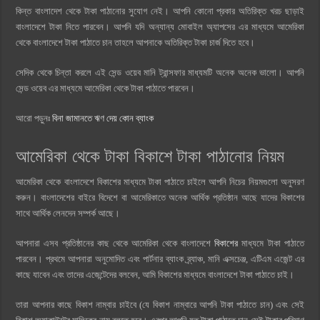
কিন্ত বাংলাদেশ থেকে টাকা পাঠানোর সুযোগ নেই। আপনি কোনো প্রকার অতিরিক্ত খরচ ছাড়াই
বাংলাদেশে টাকা নিতে পারবেন। আপনি যদি অন্যান্য মোবাইল অ্যাপসের এর মাধ্যমে আমেরিকা
থেকে বাংলাদেশে টাকা পাঠাতে চান তাহলে আপনাকে অতিরিক্ত টাকা চার্জ দিতে হবে।
সেদিক থেকে চিন্তা করলে এই সেন্ড ওয়েব মানি ট্রান্সফার মাধ্যমটি অনেক অনেক ভালো। আপনি
সেন্ড ওয়েব এর মাধ্যমে আমেরিকা থেকে টাকা পাঠাতে পারবেন।
আরো পড়ুনঃ
বিনা জামানতে ঋণ দেয় কোন ব্যাংক
আমেরিকা থেকে টাকা বিকাশে টাকা পাঠানোর নিয়ম
আমেরিকা থেকে বাংলাদেশে বিকাশের মাধ্যমে টাকা পাঠাতে চাইলে আপনি নিচের নিয়মগুলো অনুসরণ
করুন। বাংলাদেশের বাইরে বিদেশে বা আমেরিকাতে অনেক আর্থিক প্রতিষ্ঠান আছে যাদের বিকাশের
সাথে আর্থিক লেনদেন সম্পর্ক আছে।
আপনারা এসব প্রতিষ্ঠানের কাছ থেকে আমেরিকা থেকে বাংলাদেশে
বিকাশের
মাধ্যমে টাকা পাঠাতে
পারবেন। প্রথমে আপনারা অনুমোদিত এবং পার্টনার ব্যাংক ব্র্যাঞ্চ, মানি এক্সচেঞ্জ, এটিএম এজেন্ট এর
কাছে যাবেন এবং তাদের এজেন্টেদের বলবেন, আমি বিকাশের মাধ্যমে বাংলাদেশে টাকা পাঠাতে চাই।
তারা আপনার কাছে বিকাশ নাম্বার চাইবে (যে বিকাশ নাম্বারে আপনি টাকা পাঠাতে চান) এবং সেই