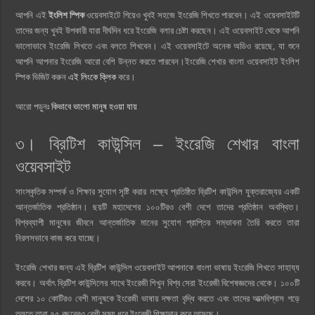
আপনি এই
ইংলিশ স্পিক
ওয়েবসাইটে গিয়েও খুবই সহজে ইংরেজি শিখতে পারবেন। এই ওয়েবসাইটটি
তাদের জন্য খুবই উপকারী যারা দীর্ঘদিন ধরে ইংরেজি বলার চেষ্টা করছেন। এই ওয়েবসাইট থেকে আপনি
ভালোভাবে ইংরেজি লিখতে এবং বলতে শিখবেন। এই ওয়েবসাইটে অনেক অডিও রয়েছে, যা শুনে
আপনি আপনার ইংরেজি আরো বেশি উন্নত করতে পারবেন।ইংরেজি শেখার বাংলা ওয়েবসাইট ইংলিশ
স্পিক ভিজিট করুন
এই লিংকে ক্লিক
করে।
আরো পড়ুনঃ
কিভাবে ভালো মানুষ হওয়া যায়
৩। ব্রিটিশ কাউন্সিল – ইংরেজি শেখার বাংলা
ওয়েবসাইট
সাংস্কৃতিক সম্পর্ক ও শিক্ষার সুযোগ সৃষ্টি করার লক্ষ্যে প্রতিষ্ঠিত ব্রিটিশ কাউন্সিল যুক্তরাজ্যের একটি
আন্তর্জাতিক প্রতিষ্ঠান। ছয়টি মহাদেশের ১০০টিরও বেশী দেশে তাদের প্রতিষ্ঠান অবস্থিত।
বিশ্বব্যাপী মানুষের জীবনে আন্তর্জাতিক মানের সুযোগ প্রাপ্তির সম্ভাবনা তৈরি করতে তারা
নিরলসভাবে কাজ করে যাচ্ছে।
ইংরেজি শেখার জন্য এই ব্রিটিশ কাউন্সিল ওয়েবসাইট আপনাকে বাংলা ভাষায় ইংরেজি শিখতে সাহায্য
করবে। অর্থাৎ ব্রিটিশ কাউন্সিলের সাথে ইংরেজী শিখুন বিশ্ব সেরা ইংরেজী বিশেষজ্ঞদের থেকে। ১০০টি
দেশের ১০ কোটিরও বেশী মানুষকে ইংরেজী ভাষায় দক্ষতা বৃদ্ধি করতে এবং তাদের আত্মবিশ্বাস গড়ে
তুলতে তারা ৭৫ বছরেরও বেশী সময় ধরে ইংরেজী শিক্ষাদান করে আসছে।