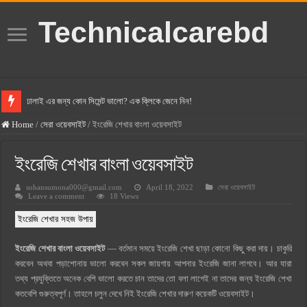
Technicalcarebd
ঢালাই এর জন্য কোন সিমেন্ট ভালো? এক ক্লিকে জেনে নিন!
বসুন্ধরা সিমেন্ট এর দাম ২০২৫
Home
/
সেরা ওয়েবসাইট
/
ইংরেজি শেখার বাংলা ওয়েবসাইট
স্ক্যান সিমেন্ট এর দাম ২০২৫
ইংরেজি শেখার বাংলা ওয়েবসাইট
হোলসিম সিমেন্ট দাম ২০২৫
sohansumona000@gmail.com
April 18, 2022
সেরা ওয়েবসাইট
সুপারক্রিট সিমেন্ট দাম ২০২৫
Leave a comment
18 Views
জুডিশিয়াল ম্যাজিস্ট্রেট কি? জুডিশিয়াল ম্যাজিস্ট্রেট এর সুযোগ সুবিধা
ইংরেজি শেখার সহজ উপায়
ওয়ালটন মোবাইল কিস্তিতে কেনার নিয়ম ২০২৫
ইংরেজি শেখার বাংলা ওয়েবসাইট
— বর্তমান সময়ে ইংরেজি শেখা ছাড়া কোনো কিছু করা দায়। চাকুরি
ওয়ালটন টিভি কিস্তিতে কেনার নিয়ম ২০২৫
করবেন অথবা পড়াশোনায় ভালো করবেন সকল জায়গায় আপনার ইংরেজি জানা লাগবে। আর যারা
গ্রামে লাভজনক ব্যবসা ২০২৫ ও গ্রামের বাজারে ব্যবসার আইডিয়া
তথ্য প্রযুক্তিতে অনেক বেশি ভালো করতে চান তাদের তো বলা লাগেই না তাদের জন্য ইংরেজি শেখা
কতবেশি গুরুত্বপূর্ণ। তাহলে চলুন দেখে নিই ইংরেজি শেখার দারুণ কয়েকটি ওয়েবসাইট।
জেনে নিন, বর্তমানে মোবাইল ঘড়ি দাম কত ২০২৫