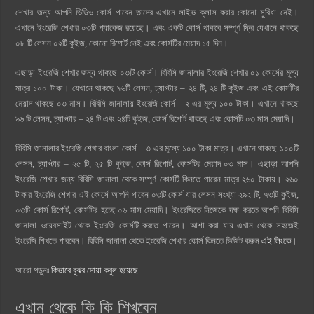
শেখার জন্য আপনি ভিডিও কোর্স পাবেন তাদের এখানে লাইভ ক্লাস করার কোনো সুবিধা নেই।
এখানে ইংরেজি শেখার ০৩টি প্যাকেজ রয়েছে। এবং একটি কোর্স থাকবে সম্পূর্ণ ফ্রি যেখানে থাকছে
০৮ টি লেসন ০২টি কুইজ, কোনো রিপোর্ট নেই এবং কোর্সটির মেয়াদ ১৫ দিন।
এছাড়া ইংরেজি শেখার জন্য থাকছে ০৩টি কোর্স। বিবিসি জানালার ইংরেজি শেখার ০১ কোর্সের মূল্য
মাত্র ১০০ টাকা। যেখানে থাকছে ৯৬টি লেসন, চ্যাপ্টার – ২৪ টি, ২৪ টি কুইজ এবং এই কোর্সটির
মেয়াদ থাকছে ০৩ মাস। বিবিসি জানালায় ইংরেজি কোর্স – ২ এর মূল্য ১০০ টাকা। এখানে থাকছে
৯৬ টি লেসন, চ্যাপ্টার – ২৪ টি এবং ২৪টি কুইজ, কোর্স রিপোর্ট থাকছে এবং কোর্সটি ০৩ মাস মেয়াদি।
বিবিসি জানালার ইংরেজি শেখার বাংলা কোর্স – ৩ এর মূল্যে ১০০ টাকা মাত্র। এখানে থাকছে ১০০টি
লেসন, চ্যাপ্টার – ২৫ টি, ২৫ টি কুইজ, কোর্স রিপোর্ট, কোর্সটির মেয়াদ ০৩ মাস। এছাড়া আপনি
ইংরেজি শেখার জন্য বিবিসি জানালা থেকে সম্পূর্ণ কোর্সটি কিনতে পারেন মাত্র ২৬০ টাকায়। ২৬০
টাকার ইংরেজি শেখার এই কোর্সে আপনি পাবেন ০৩টি কোর্স যার লেসন সংখ্যা ২৯২ টি, ৭৩টি কুইজ,
০৩টি কোর্স রিপোর্ট, কোর্সটির হচ্ছে ০৬ মাস মেয়াদি। ইংরেজিতে নিজেকে দক্ষ করতে আপনি বিবিসি
জানালা ওয়েবসাইট থেকে ইংরেজি কোর্সটি করতে পারেন। আশা করা যায় এখান থেকে সহজেই
ইংরেজি শিখতে পারবেন। বিবিসি জানালা থেকে ইংরেজি শেখার কোর্স কিনতে ভিজিট করুন
এই লিংকে
।
আরো পড়ুনঃ
কিভাবে বুঝব দোয়া কবুল হয়েছে
এখান থেকে কি কি শিখবেন