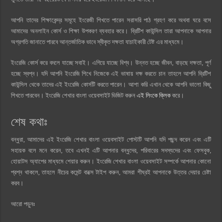
আপনি তাদের শিক্ষাকেন্দ্র সমূহে ইংরেজী শিখতে পারেন সরাসরি পাঠ গ্রহণ করে অথবা ঘরে বসে
আমাদের অনলাইন কোর্স ও শিক্ষা উপকরণ ব্যবহার করে। ব্রিটিশ কাউন্সিল তারা আপনাকে আপনার
অগ্রগতি জানাতে পারবে আন্তর্জাতিক ভাবে স্বীকৃত দক্ষতা যাচাইকারী টেষ্ট এর মাধ্যমে।
ইংরেজি কোর্স করে বদলে যাচ্ছে সবাই। এগিয়ে যাচ্ছে বিশ্ব। উন্নত হচ্ছে জীবন, বাড়ছে দক্ষতা, পূর্ণ
হচ্ছে স্বপ্ন। যদি আপনি ইংরেজি শিখে নিজেকে এই ভাষায় দক্ষ করতে চান তাহলে আপনি ব্রিটিশ
কাউন্সিল থেকে তাদের এই ইংরেজি কোর্সটি করতে পারেন। আশা করি এখান থেকে আপনি ভালো কিছু
শিখতে পারবেন। ইংরেজি শেখার বাংলা ওয়েবসাইট ভিজিট করুন
এই লিংকে ক্লিক
করে।
শেষ কথাঃ
বন্ধুরা, আমাদের এই ইংরেজি শেখার বাংলা ওয়েবসাইট পোস্টটি আপনি যদি পছন্দ করেন এবং এটি
সহায়ক বলে মনে করেন, তবে এখনই এটি আপনার বন্ধুদের, পরিবারের সদস্যদের এবং ফেসবুক,
হোয়াটস অ্যাপের মাধ্যমে শেয়ার করুন। ইংরেজি শেখার বাংলা ওয়েবসাইট সম্পর্কে আপনার কোনো
প্রশ্ন থাকলে, তাহলে নীচের কমেন্ট বাক্সে টাইপ করুন, আমরা শীঘ্রই আপনাকে উত্তর দেয়ার চেষ্টা
করব।
আরো পড়ুনঃ