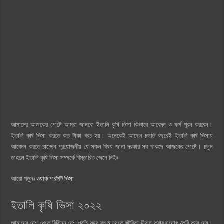
আমাদের আজকের পোষ্টে আমরা জানবো ইতালি কৃষি ভিসা কিভাবে আবেদন ও ফর্ম পূরন করবেন।
ইতালি কৃষি ভিসা করতে কত টাকা খরচ হয়। অনেকেই আছেন চলতি বছরেই ইতালি কৃষি ভিসায়
আবেদন করতে চাচ্ছেন প্রয়োজনীয় যে সকল বিষয় জানা দরকার সব থাকছে আজকের পোষ্টে। চলুন
তাহলে ইতালি কৃষি ভিসা সম্পর্কে বিস্তারিত জেনে নিইঃ
আরো পড়ুনঃ
ওয়ার্ক পারমিট ভিসা
ইতালি কৃষি ভিসা ২০২২
আমাদের দেশ থেকে বিভিন্ন দেশ প্রতি বছর বহু মানুষকে জীবিকা নির্বাহ করার সুযোগ তৈরি করে দেয়।