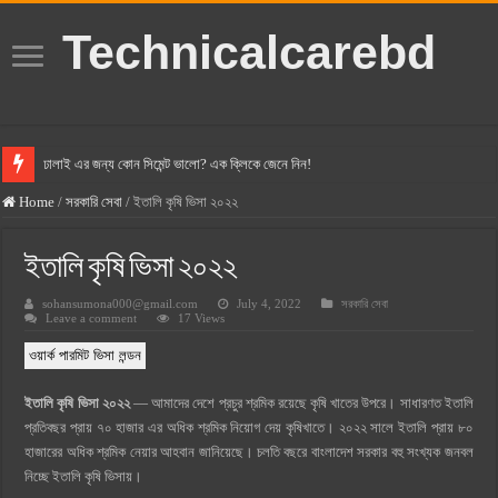
Technicalcarebd
ঢালাই এর জন্য কোন সিমেন্ট ভালো? এক ক্লিকে জেনে নিন!
বসুন্ধরা সিমেন্ট এর দাম ২০২৫
Home
/
সরকারি সেবা
/
ইতালি কৃষি ভিসা ২০২২
স্ক্যান সিমেন্ট এর দাম ২০২৫
ইতালি কৃষি ভিসা ২০২২
হোলসিম সিমেন্ট দাম ২০২৫
sohansumona000@gmail.com
July 4, 2022
সরকারি সেবা
সুপারক্রিট সিমেন্ট দাম ২০২৫
Leave a comment
17 Views
জুডিশিয়াল ম্যাজিস্ট্রেট কি? জুডিশিয়াল ম্যাজিস্ট্রেট এর সুযোগ সুবিধা
ওয়ার্ক পারমিট ভিসা লন্ডন
ওয়ালটন মোবাইল কিস্তিতে কেনার নিয়ম ২০২৫
ইতালি কৃষি ভিসা ২০২২
— আমাদের দেশে প্রচুর শ্রমিক রয়েছে কৃষি খাতের উপরে। সাধারণত ইতালি
ওয়ালটন টিভি কিস্তিতে কেনার নিয়ম ২০২৫
প্রতিবছর প্রায় ৭০ হাজার এর অধিক শ্রমিক নিয়োগ দেয় কৃষিখাতে। ২০২২ সালে ইতালি প্রায় ৮০
গ্রামে লাভজনক ব্যবসা ২০২৫ ও গ্রামের বাজারে ব্যবসার আইডিয়া
হাজারের অধিক শ্রমিক নেয়ার আহবান জানিয়েছে। চলতি বছরে বাংলাদেশ সরকার বহু সংখ্যক জনবল
নিচ্ছে ইতালি কৃষি ভিসায়।
জেনে নিন, বর্তমানে মোবাইল ঘড়ি দাম কত ২০২৫