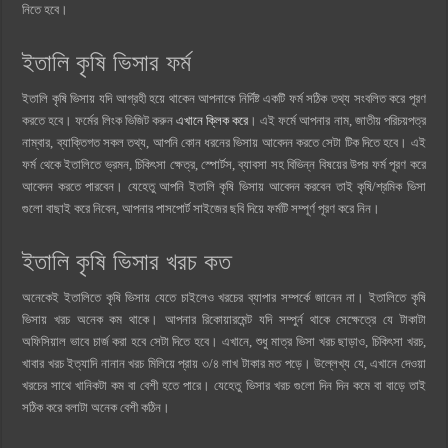
নিতে হবে।
ইতালি কৃষি ভিসার ফর্ম
ইতালি কৃষি ভিসায় যদি আগ্রহী হয়ে থাকেন আপনাকে নির্দিষ্ট একটি ফর্ম সঠিক তথ্য সংবলিত করে পূরণ
করতে হবে। ফর্মের লিংক ভিজিট করুন
এখানে ক্লিক করে
। এই ফর্মে আপনার নাম, জাতীয় পরিচয়পত্র
নাম্বার, ব্যাক্তিগত সকল তথ্য, আপনি কোন ধরনের ভিসায় আবেদন করতে সেটা টিক দিতে হবে। এই
ফর্ম থেকে ইতালিতে ভ্রমন, চিকিৎসা ক্ষেত্র, স্পোর্টস, ব্যাবসা সহ বিভিন্ন বিষয়ের উপর ফর্ম পূরণ করে
আবেদন করতে পারবেন। যেহেতু আপনি ইতালি কৃষি ভিসায় আবেদন করবেন তাই কৃষি/শ্রমিক ভিসা
গুলো বাছাই করে নিবেন, আপনার পাসপোর্ট সাইজের ছবি দিয়ে ফর্মটি সম্পূর্ণ পূরণ করে নিন।
ইতালি কৃষি ভিসার খরচ কত
অনেকেই ইতালিতে কৃষি ভিসায় যেতে চাইলেও খরচের ব্যাপার সম্পর্কে জানেন না। ইতালিতে কৃষি
ভিসায় খরচ অনেক কম থাকে। আপনার রিকোয়ারমেন্ট যদি সম্পুর্ন থাকে সেক্ষেত্রে যে টাকাটা
অফিসিয়াল ভাবে চার্জ করা হবে সেটা দিতে হবে। এখানে, শুধু মাত্র ভিসা খরচ ছাড়াও, চিকিৎসা খরচ,
খাবার খরচ ইত্যাদি নানান খরচ মিলিয়ে প্রায় ৩/৪ লাখ টাকার মত পড়ে। উল্লেখ্য যে, এখানে দেওয়া
খরচের সাথে খানিকটা কম বা বেশী হতে পারে। যেহেতু ভিসার খরচ গুলো দিন দিন কমে বা বাড়ে তাই
সঠিক করে বলাটা অনেক বেশী কঠিন।