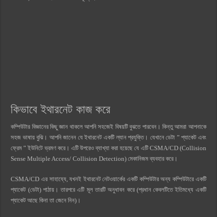
কিভাবে ইথারনেট কাজ করে
কম্পিউটার বিজ্ঞানের কিছু জ্ঞান থাকলে আপনি সহজেই বিষয়টি বুঝতে পারবেন। কিন্তু আমরা আপনাকে
সহজ ভাষায় বুঝি। আপনি জানেন যে ইথারনেট একটি ল্যান প্রযুক্তি। যেখানে ডেটা ” প্যাকেট এবং
ফ্রেম ” ইউনিটে ভ্রমণ করে। এটি উপরেও ব্যাখ্যা করা হয়েছে যে এটি CSMA/CD (Collision
Sense Multiple Access/ Collision Detection) মেকানিজম ব্যবহার করে।
CSMA/CD এর সাহায্যে, যখনই ইথারনেট নেটওয়ার্কের একটি কম্পিউটার অন্য কম্পিউটারে একটি
প্যাকেট (ডেটা) পাঠায়। তারপরে এটি মূল তারটি অনুধাবন করে (প্রধান কেবলটিতে ইতিমধ্যে একটি
প্যাকেট আছে কিনা তা জেনে নিন)।