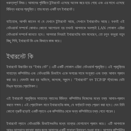
গুরুত্বপূর্ণ বিষয়। আমাদের পৃথিবীতে ইন্টারনেট এসেছে অনেক বছর হয়ে গেছে এবং এর সাথে এসেছে
বিভিন্ন ধরনের প্রযুক্তি। তার মধ্যে একটি হল ইথারনেট।
যাইহোক, আপনি জানেন না যে যেখানে ইন্টারনেট আছে, সেখানে ইথারনেটও আছে। যখনই এই
নেটওয়ার্ক সম্পর্কে কোথাও কোনো আলোচনা হয় তখনই আপনাকে অবশ্যই LAN লোকাল এরিয়া
নেটওয়ার্ক সম্পর্কে জানতে হবে। আপনারা নিশ্চয়ই ইথারনেটের নাম শুনেছেন, তো চলুন বন্ধুরা নতুন
কিছু শিখি, ইথারনেট কি এবং কিভাবে কাজ করে।
ইথারনেট কি
ইথারনেট উচ্চারিত হয় “ইথার নেট”। এটি একটি লোকাল এরিয়া নেটওয়ার্ক প্রযুক্তি। এই প্রযুক্তির
সাহায্যে কম্পিউটার এবং নেটওয়ার্কিং ডিভাইস একে অপরের সাথে সংযুক্ত এবং তথ্য আদান প্রদান
করা হয়। যেমনটা করা হয় অফিসে, কলেজে, স্কুলে। “ইথারনেট” হল TCP/IP স্ট্যাকের ডেটা
লিঙ্ক স্তরের প্রোটোকল।
এই ইথারনেট প্রযুক্তির সাহায্যে ল্যানের বিভিন্ন কম্পিউটার নিজেদের মধ্যে তথ্য আদান-প্রদান
করতে সক্ষম। এই প্রোটোকল মানে ইথারনেটের কাজ, যে ফর্ম্যাটে তথ্য প্রেরণ করা হবে। যেন তিনি
কোনো ত্রুটি ছাড়াই একটি ল্যানে এক কম্পিউটার থেকে অন্য কম্পিউটারে তথ্য পেতে পারেন।
ইথারনেট ল্যানে নেটওয়ার্কিং ডিভাইসগুলির মধ্যে তথ্যের যোগাযোগ প্রদান করে। এটি আপনাকে
আরও ভালভাবে ব্যাখ্যা করার জন্য আমাদের একটি সাধারণ উদাহরণ দেওয়া যাক। আপনার কম্পিউটার