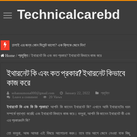
Technicalcarebd
ঢালাই এর জন্য কোন সিমেন্ট ভালো? এক ক্লিকে জেনে নিন!
বসুন্ধরা সিমেন্ট এর দাম ২০২৫
Home
/
প্রযুক্তি
/
ইথারনেট কি এবং কত প্রকার? ইথারনেট কিভাবে কাজ করে
স্ক্যান সিমেন্ট এর দাম ২০২৫
ইথারনেট কি এবং কত প্রকার? ইথারনেট কিভাবে
হোলসিম সিমেন্ট দাম ২০২৫
কাজ করে
সুপারক্রিট সিমেন্ট দাম ২০২৫
sohansumona000@gmail.com
January 22, 2022
প্রযুক্তি
জুডিশিয়াল ম্যাজিস্ট্রেট কি? জুডিশিয়াল ম্যাজিস্ট্রেট এর সুযোগ সুবিধা
Leave a comment
20 Views
ওয়ালটন মোবাইল কিস্তিতে কেনার নিয়ম ২০২৫
ইথারনেট কি এবং কি কি প্রকার?
আপনি কি জানেন ইথারনেট কি? এখানে আমি ইথারনেটের ধরন
সম্পর্কে ব্যাখ্যা করেছি এবং ইথারনেট কিভাবে কাজ করে। বন্ধুরা, আপনি কি জানেন ইথারনেট কী এবং
ওয়ালটন টিভি কিস্তিতে কেনার নিয়ম ২০২৫
এর প্রকারগুলি কি?
গ্রামে লাভজনক ব্যবসা ২০২৫ ও গ্রামের বাজারে ব্যবসার আইডিয়া
তো বন্ধুরা, আজ আমরা এই বিষয়ে আলোচনা করব। তবে তার আগে জেনে নেওয়া যাক কিছু
জেনে নিন, বর্তমানে মোবাইল ঘড়ি দাম কত ২০২৫