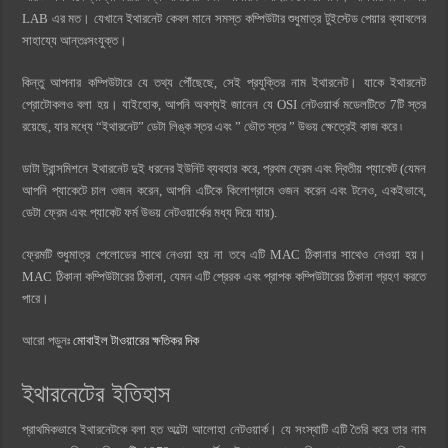
LAB এর মত। যেখানে ইথারনেট কেবল মানে সমস্ত কম্পিউটার শুধুমাত্র টুইস্টেড পেয়ার ক্যাবলের
সাহায্যে আন্তঃসংযুক্ত।
কিন্তু আপনার কম্পিউটারে যে তথ্য পৌঁছেছে, সেই প্রযুক্তির নাম ইথারনেট। যাকে ইথারনেট
প্রোটোকলও বলা হয়। যাইহোক, আপনি অবশ্যই জানেন যে OSI নেটওয়ার্ক মডেলটিতে 7টি স্তর
রয়েছে, যার মধ্যে “ইথারনেট” ডেটা লিঙ্ক স্তর এবং ” ভৌত স্তর ” উভয় ক্ষেত্রেই কাজ করে ৷
ডাটা ট্রান্সমিশনে ইথারনেট দুই ধরনের ইউনিট ব্যবহার করে, প্রথম ফ্রেম এবং দ্বিতীয় প্যাকেট (যেমন
আপনি প্যাকেটে চাল ওজন করেন, আপনি এটিকে কিলোগ্রামে ওজন করেন এবং টনেও, একইভাবে,
ডেটা ফ্রেম এবং প্যাকেট ফর্ম উভয় নেটওয়ার্কের মধ্য দিয়ে যায়).
ফ্রেমটি শুধুমাত্র পেলোডের সাথে নেওয়া হয় না তবে এটি MAC ঠিকানার সাথেও নেওয়া হয়।
MAC ঠিকানা কম্পিউটারের ঠিকানা, যেমন এটি প্রেরক এবং প্রাপক কম্পিউটারের ঠিকানা গ্রহণ করতে
পারে।
আরো পড়ুনঃ
মোবাইল টাওয়ারের ক্ষতিকর দিক
ইথারনেটের ইতিহাস
প্রাথমিকভাবে ইথারনেটকে বলা হত অল্টো আলোহা নেটওয়ার্ক। যে সংস্থাটি এটি তৈরি করে তার নাম