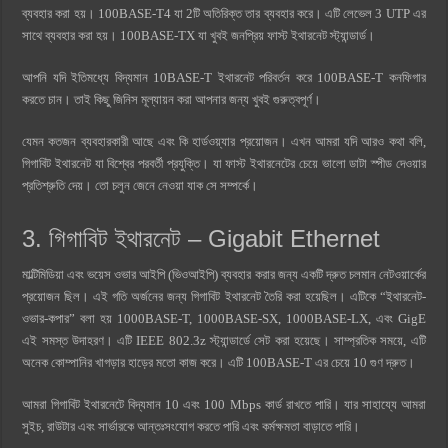
ব্যবহার করা হয়। 100BASE-T4 যা 2টি অতিরিক্ত তার ব্যবহার করে। এটি লেভেল 3 UTP এর
সাথে ব্যবহার করা হয়। 100BASE-TX যা খুবই জনপ্রিয় ফাস্ট ইথারনেট স্ট্যান্ডার্ড।
আপনি যদি ইতিমধ্যে বিদ্যমান 10BASE-T ইথারনেট পরিবর্তন করে 100BASE-T কনফিগার
করতে চান। তাই কিছু জিনিস মূল্যায়ন করা আপনার জন্য খুবই গুরুত্বপূর্ণ।
যেমন কতজন ব্যবহারকারী আছে এবং কি হার্ডওয়্যার প্রয়োজন। এখন আমরা যদি আরও কথা বলি,
গিগাবিট ইথারনেট যা বিশ্বের পরবর্তী প্রযুক্তি। যা ফাস্ট ইথারনেটের চেয়ে ভালো ডাটা স্পীড দেওয়ার
প্রতিশ্রুতি দেয়। তো চলুন জেনে নেওয়া যাক সে সম্পর্কে।
3. গিগাবিট ইথারনেট – Gigabit Ethernet
মাল্টিমিডিয়া এবং ভয়েস ওভার আইপি (ভিওআইপি) ব্যবহার করার জন্য একটি দ্রুত চলমান নেটওয়ার্কের
প্রয়োজন ছিল। এই গতি অর্জনের জন্য গিগাবিট ইথারনেট তৈরি করা হয়েছিল। এটিকে “ইথারনেট-
ওভার-কপার” বলা হয় 1000BASE-T, 1000BASE-SX, 1000BASE-LX, এবং GigE
এই সমস্ত উদাহরণ। এটি IEEE 802.3z স্ট্যান্ডার্ডে সেট করা হয়েছে। সাম্প্রতিক সময়ে, এটি
অনেক কোম্পানির খাগড়ার হাড়ের মতো কাজ করে। এটি 100BASE-T এর চেয়ে 10 গুণ দ্রুত।
আমরা গিগাবিট ইথারনেটে বিদ্যমান 10 এবং 100 Mbps কার্ড রাখতে পারি। যার সাহায্যে আমরা
সুইচ, রাউটার এবং সার্ভারকে আন্তঃসংযোগ করতে পারি এবং কর্মক্ষমতা বাড়াতে পারি।