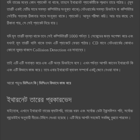
যদি তারের মধ্যে কোন প্যাকেট না থাকে, তাহলে ইথারনেট প্যাকেটটিকে প্রধান তারে পাঠায়। (মূল
তারটি একই যেটির সাথে সমস্ত কম্পিউটার সংযুক্ত থাকে) নেটওয়ার্কের সমস্ত ডিভাইস বা কম্পিউটার
সেইটির গন্তব্য ঠিকানার সাথে সংযুক্ত থাকে। প্যাকেট। আসুন পরীক্ষা করি। আর যার কাছে সে
ঠিকানা পায়, সে সেই প্যাকেট নিয়ে যায়।
যদি মূল তারটি ব্যস্ত থাকে তবে সেই কম্পিউটারটি 1000 পর্যন্ত 1 সেকেন্ডের জন্য অপেক্ষা করে এবং
যখনই মূল তারটি খালি থাকে তখন এটি প্যাকেটে ফেরত পাঠায়। CD মানে নেটওয়ার্কের কোথাও
কোনো দ্বন্দ্ব থাকলে Collision Detection এর সাহায্যে।
তাই এটি এটি সনাক্ত করে এবং এটি অন্য ডিভাইসে বলে। এখন পর্যন্ত আপনি জানেন ইথারনেট কি
এবং এটি কিভাবে কাজ করে। তবে এবার ইথারনেট ক্যাবল সম্পর্কে একটু জেনে নেওয়া যাক।
আরো পড়ুনঃ
ভিপিএন কি | ভিপিএন কিভাবে কাজ করে
ইথারনেট তারের প্রকারভেদ
যাইহোক, এখানে ইথারনেট তারের ক্যাটাগরি, তারের ধরন এবং সর্বোচ্চ ডেটা ট্রান্সমিশন গতি, সর্বোচ্চ
ব্যান্ডউইথ অনুযায়ী নীচের টেবিলে দেওয়া হয়েছে। এটি দিয়ে আপনি সহজেই সবকিছু বুঝতে পারবেন।