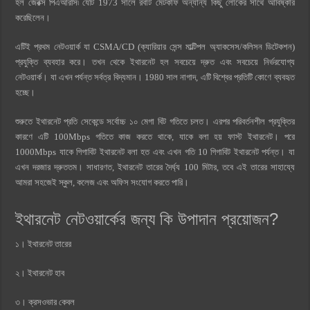
হল জেরক্স পিএআরসি৷ যেটি 1973 সালে রবার্ট মেটকাফ অন্যান্য কিছু লোকের সাথে আবিষ্কার
করেছিলেন।
এটিই প্রথম নেটওয়ার্ক যা CSMA/CD (ক্যারিয়ার সেন্স মাল্টিপল অ্যাকসেস/কলিসন ডিটেকশন)
প্রযুক্তি ব্যবহার করে। তখন থেকে ইথারনেট হল সবচেয়ে দ্রুত এবং সবচেয়ে নির্ভরযোগ্য
নেটওয়ার্ক। যা এখন পর্যন্ত সর্বত্র বিদ্যমান। 1980 সাল নাগাদ, এটি বিশ্বের প্রতিটি কোণে ব্যবহৃত
হচ্ছে।
শুরুতে ইথারনেট প্রতি সেকেন্ডে সর্বোচ্চ ১০ মেগা বিট গতিতে চলত। এরপর পরিবর্তনশীল প্রযুক্তির
কারণে এটি 100Mbps গতিতে কাজ করতে থাকে, যাকে বলা হয় ফাস্ট ইথারনেট। পরে
1000Mbps যাকে গিগাবিট ইথারনেট বলা হত এবং এখন গতি 10 গিগাবিট ইথারনেট পর্যন্ত। যা
এখন দরজার দ্রুততম। সাধারণত, ইথারনেট তারের দৈর্ঘ্য 100 মিটার, তবে এই তারের সাহায্যে
আমরা সহজেই স্কুল, কলেজ এবং অফিস সংযোগ করতে পারি।
ইথারনেট নেটওয়ার্কের জন্য কি উপাদান প্রয়োজন?
১। ইথারনেট তারের
২। ইথারনেট হাব
৩। ক্রসওভার কেবল