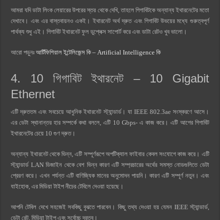
আমরা যদি ডাটা লিংক লেয়ারের উপরের স্তর থেকে দেখি, তাহলে গিগাবিটকে অন্যান্য ইথারনেটের মতো
দেখাবে। এবং এর বাস্তবায়নও একই। ইথারনেট অর্থ দ্রুত এবং গিগাবিট উভয়ের মধ্যে গুরুত্বপূর্ণ
পার্থক্য শুধু এই। গিগাবিট ইথারনেট ফুল ডুপ্লেক্স সাপোর্ট করে এবং ডাটা রেটও খুব ভালো।
আরো পড়ুনঃ
আর্টিফিশিয়াল ইন্টেলিজেন্স কি – Artificial Intelligence কি
4. 10 গিগাবিট ইথারনেট – 10 Gigabit
Ethernet
এটি দ্রুততম এবং সবচেয়ে আধুনিক ইথারনেট স্ট্যান্ডার্ড। যা IEEE 802.3ae সংস্করণে আসে।
এর ডেটা স্থানান্তর হার সম্পর্কে কথা বললে, এটি 10 Gbps- এ কাজ করে। এটি আগের গিগাবিট
ইথারনেটের চেয়ে 10 গুণ দ্রুত।
অন্যান্য ইথারনেট থেকে ভিন্ন, এটি সম্পূর্ণরূপে অপটিক্যাল ফাইবার কেবল সংযোগে কাজ করে। এটি
স্ট্যান্ডার্ড LAN ডিজাইন থেকে বেশ ভিন্ন কারণ এটি সম্প্রচারের অর্থের সমস্ত নোডগুলিতে ডেটা
প্রেরণ করে। এখন পর্যন্ত এটি বাণিজ্যিক মানের অনুমোদন পায়নি। কারণ এটি সম্পূর্ণ নতুন। এবং
যাইহোক, এর মিডিয়া টাইপ নীচের টেবিলে দেওয়া হয়েছে।
আপনি টেবিল দেখে সহজেই সবকিছু বুঝতে পারবেন। কিছু তথ্য দেওয়া হয় যেমন IEEE স্ট্যান্ডার্ড,
ডেটা রেট, মিডিয়া টাইপ এবং সর্বোচ্চ দূরত্ব।