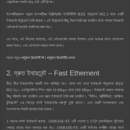
প্রোটোকল সমর্থন করে, তাই এটি বিশেষ।
ইলেকট্রিক্যাল অ্যান্ড ইলেকট্রিক ইঞ্জিনিয়ারিং ইনস্টিটিউট IEEE স্ট্যান্ডার্ড 802.3 নামে একটি
ইথারনেট স্ট্যান্ডার্ড তৈরি করেছে। এই স্ট্যান্ডার্ডে কিছু নিয়ম তৈরি করা হয়েছিল যাতে সমস্ত ইথারনেট
নেটওয়ার্ক সহজেই কনফিগার করা যায়।
এর সাথে, এই নিয়মের সাহায্যে, এই নেটওয়ার্কের সমস্ত উপাদান একে অপরের সাথে যোগাযোগ
করতে পারে। এবং যোগাযোগ করতে সক্ষম হবেন।
আরো পড়ুনঃ
ভার্চুয়াল রিয়েলিটি কি | ভার্চুয়াল রিয়েলিটির ধারণা
2. দ্রুত ইথারনেন্ট – Fast Ethernent
ধীরে ধীরে ইথারনেটের পরবর্তী মান আবির্ভূত হয়। যাকে বলা হতো ইথারনেট স্ট্যান্ডার্ড IEEE
802.3u। এর ট্রান্সমিশন স্পিড প্রায় 10 Mbps থেকে 100 Mbps। ইথারনেট কেবলে সামান্য
কিছু পরিবর্তন করা হয়েছিল এবং দ্রুত ইথারনেট তৈরি করা হয়েছিল। “ভিডিও, মাল্টিমিডিয়া, গ্রাফিক্স,
ইন্টারনেট” এর ক্ষেত্রে ফাস্ট ইথারনেটের থ্রুপুট খুবই ভালো। এতে ত্রুটি সনাক্তকরণ এবং
সংশোধনের পদ্ধতি ব্যবহার করা হয়েছে।
3 ধরনের ফাস্ট ইথারনেট রয়েছে: 100BASE-XT এটি লেভেল 5 UTP (আনশিল্ডেড টুইস্টেড
পেয়ার) তারের সাথে ব্যবহার করা হয়। 100BASE-FX একটি ফাইবার অপটিক্স তারের সাথে