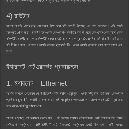
বা ততোধিক কম্পিউটারকে অপাসে সংযুক্ত করি, তখন এটি ব্যবহার করা হয়।
4) রাউটার
আমরা যখনই ওয়াইফাই নেটওয়ার্ক নিয়ে কথা বলি আপনি নিশ্চয়ই এর নাম শুনেছেন। এই শব্দটি
অবশ্যই শোনা যায়। রাউটার হল একটি নেটওয়ার্কিং ডিভাইস যার মাধ্যমে নেটওয়ার্ক থেকে আসা ডেটা
কম্পিউটারে পৌঁছায়। আর কম্পিউটার থেকে ডাটা চলে যায় অন্য নেটওয়ার্কে। এই ডিভাইস রুট মানে
রুট নির্ধারণ করে। এতক্ষণে আপনি জানেন ইথারনেট কি। এখন আপনি জানবেন তারা কত প্রকার এবং
কি কি।
ইথারনেট নেটওয়ার্কের প্রকারভেদ
1. ইথারনেট – Ethernet
আপনি জানতে পেরেছেন যে ইথারনেট একটি ল্যান প্রযুক্তি। একটি স্ট্যান্ডার্ড ইথারনেট নেটওয়ার্ক
প্রতি সেকেন্ডে 10 মেগাবিট এ কাজ করে। এই প্রযুক্তির কর্মক্ষমতা বেশ ভালো কারণ এটি সস্তা এবং
উচ্চ গতির ডেটা ট্রান্সমিশন দেয়।
আমরা সহজেই এটি ইনস্টল করতে পারি। এটি বিশ্বের সমস্ত কম্পিউটারের একটি ইউনিভার্সাল ল্যান
নেটওয়ার্ক প্রযুক্তি। 10BASE-T এই ইথারনেট প্রযুক্তির একটি উদাহরণ। এটি সমস্ত