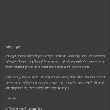
শেষ কথা
তো বন্ধুরা, আজকের তথ্যগুলো খুবই গুরুত্বপূর্ণ। আপনি যদি একজন ছাত্র হোন। কারণ কম্পিউটার
নেটওয়ার্কে এই প্রশ্ন আসে, ইথারনেট কী কত প্রকার। আমি এটা বলব, আপনি যদি এখনও ল্যান এবং
রাউটারের সাহায্যে ইন্টারনেট চালান, তাহলে আজকে আমরা যা জানি তার নিজের গৌরব।
একটি গুরুত্বপূর্ণ বিষয় আপনি যদি একটি নতুন কম্পিউটার কেনেন, তাহলে আপনি এটির সাথে ইথারনেট
কেবলও পাবেন। পৃথিবীর সব জায়গায় যেখানে ল্যান আছে, ইথারনেটও আছে। আপনি যদি এখনই
কোন প্রশ্ন করতে চান, তাহলে অবশ্যই নিচের কমেন্ট বক্সে লিখুন।
আরো পড়ুনঃ
ওয়াইফাই পাসওয়ার্ড চেঞ্জ করার নিয়ম