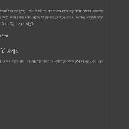
সাইট তৈরি করা হচ্ছে। তাই আপনি যদি চান ইনকাম করার নতুন উপায় হিসেবে এগুলোকে
 চিন্তা ভাবনার বদর ঘটান, নিজের ক্রিয়েটিভিটিকে কাজে লাগান, সব সময় নতুনত্ব চিন্তা
বসয়ী হয়ে উঠুন। ব্যাস এটুকুই।
 উপায়
্ট উপায়
যমে টাকা ইনকাম করতে চান। আপনার যদি অনলাইন প্লাটফর্মে অধিক বেশি আগ্রহ থেকে থাকে