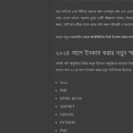
আর তাইতো এখন বিভিন্ন ধরনের গ্রুপ ফেসবুক পেজ এবং ওয়েব
বেছে নেবেন তাহলে প্রথমত সুন্দর একটি পরিকল্পনা সাজান, নিজের
করুন, স্মার্ট ভাবে জীবন যাপন করার চেষ্টা করুন পরিশ্রমী ও অধ্যা
আরো পড়ুনঃ
অনলাইন থেকে আনলিমিটেড টাকা ইনকাম করার সহজ
২০২৪ সালে ইনকাম করার নতুন স্মার
আপনি যদি প্রযুক্তির নির্ভর মানুষ হিসেবে প্রযুক্তির মাধ্
তাহলে বলব ২০২৪ সালে ইনকাম করার নতুন স্মার্ট উপায় হিসেবেঃ
Java
PHP
HTML &CSS
ASP.NET
JAVA EE
PYTHON
PMI