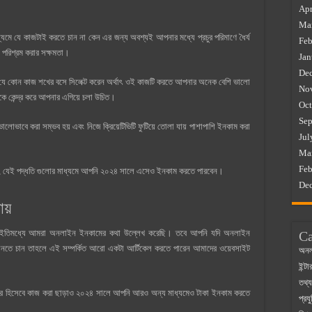
Apr
Ma
মে যে কাজটাই করতে চান না কেন এর জন্য অবশ্যই আপনার মধ্যে প্রচুর পরিমাণে ধৈর্য
Feb
ং পরিশ্রম করার সক্ষমতা।
Jan
De
ে কোন কাজ শখের বসে সিলেক্ট করেন অর্থাৎ ওই কাজটি করতে আপনার অনেক বেশি ভালো
No
কে কেন্দ্র করে আপনার এগিয়ে চলা উচিত।
Oct
Sep
ভাবে করা সম্ভব হয় এবং নিজে ক্রিয়েটিভিটি ফুটিয়ে তোলা যায় পাশাপাশি ইনকাম করা
Jul
Ma
Feb
 যাক, যেই পদ্ধতি গুলোর মাধ্যমে আপনি ২০২৪ সালে এসেও ইনকাম করতে পারবেন।
De
য়
। ইতিমধ্যে আমরা অনলাইন ইনকামের কথা উল্লেখ করেছি। তবে আপনি যদি অনলাইন
Ca
জানতে চান তাহলে এই সম্পর্কিত আরো একটা আর্টিকেল করতে পারেন আমাদের ওয়েবসাইট
অনল
ইন্ট
তথ্য
 সার্ভিসার হিসেবে কাজ করা ছাড়াও ২০২৪ সালে আপনি আরও অন্য মাধ্যমেও টাকা ইনকাম করতে
প্রযু