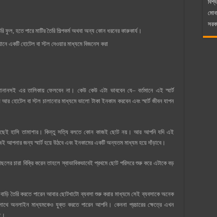
বিশ্ব
মোব
সরকা
তৈরি ফুল, হতে পারে মাটির তৈরি শিল্পকর্ম অথবা অন্য কোন ধরনের কারুকার্য।
্থানে একটি হোটেল বা স্টল দেওয়ার মাধ্যমে বিজনেস করা
নসই এর তালিকায় ফেলবেন না। কেউ কেউ এটা ভাববেন যে– বর্তমানে এই স্মার্ট
লন আর হোটেল বা স্টল চালানোর মাধ্যমে ভালো টাকা ইনকাম করবেন এবং স্মার্ট জীবন যাপন
 কাছেই হাসি তামাশার। কিন্তু সত্যি বলতে কোন কাজই ছোট নয়। আর আপনি যদি এই
জই আপনার জন্য স্মার্ট হয়ে উঠবে এবং ইনকামের একটি অন্যতম মাধ্যম হয়ে দাঁড়াবে।
ছলের চারা বিক্রি করেন তাহলে স্বাভাবিকভাবেই প্রথমে ছোট পরিসরে শুরু করে এটাকে বড়
র বাড়ি তৈরি করতে পারেন আবার ছোটখাটো ব্যবসা শুরু করার মাধ্যমে সেই ব্যবসাকে অনেক
সাথে অনলাইন মাধ্যমকেও যুক্ত করতে পারেন আপনি। কেননা প্রচারের ক্ষেত্রে এখন
ছে।