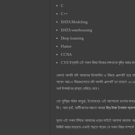
C
C++
DATA Modeling
DATA warehousing
Deep learning
Flatter
CCNA
CVS ইত্যাদি এই সকল বিষয় নিজের দক্ষতাকে বৃদ্ধি করার মাধ
কেননা আপনি যদি আমাদের উল্লেখিত এ বিষয়ে এক্সপার্ট হয়ে থা
পাবেন আর এ বিষয়গুলোতে যদি আপনি এক্সপার্ট হন তাহলে ২০২৪
অর্থ উপার্জনের রাস্তা দেখিয়ে দেবে।
তো সুপ্রিয় পাঠক বন্ধুরা, ইতোমধ্যে এই আলোচনা গুলোর মাধ্
কি। আর হ্যাঁ, আর্টিকেলের শুরুতে আমরা
ফ্রি টাকা ইনকাম অ্যা
মূলত এই সকল টপিকে আমাদের ওয়েব সাইটে আলাদা আলাদা আর্ট
ভিজিট করার মাধ্যমে এখনই পড়তে পারেন সে সকল বিষয় সম্পর্ক