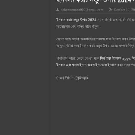
ইনকাম করার নতুন উপায় 2024 স
সুপারক্রিট সিমেন্ট দাম ২০২৫
sohansumona000@gmail.com
October 10, 2
জুডিশিয়াল ম্যাজিস্ট্রেট কি? জুডিশিয়াল
ইনকাম করার নতুন উপায় 2024
সালে কি কি হতে পারে! যদি আ
ওয়ালটন মোবাইল কিস্তিতে কেনার নিয
আলোচনার শেষ পর্যন্ত সাথে থাকুন।
ওয়ালটন টিভি কিস্তিতে কেনার নিয়ম ২
কেননা আজ আমরা অনলাইনের মাধ্যমে টাকা ইনকাম করার উপায় 
গ্রামে লাভজনক ব্যবসা ২০২৫ ও গ্রামে
আসুন দেরি না করে ইনকাম করার নতুন উপায় ২০২৪ সম্পর্কে বিস্ত
জেনে নিন, বর্তমানে মোবাইল ঘড়ি দাম
পাশাপাশি আরো জেনে নেওয়া যাক
ফ্রি টাকা ইনকাম apps
,
ট
ইনকাম এবং অনলাইন
ও
অফলাইন থেকে ইনকাম
করার সহজ পদ্ধ
(toc) #title=(সুচিপত্র)