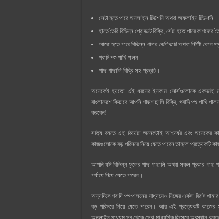
সেটা হতে পারে অনলাইন টিউশনি অথবা অফলাইন টিউশনি
হাতে তৈরি বিভিন্ন প্রোডাক্ট বিক্রি, সেটা হতে পারে কাগজের 
আরো হতে পারে বিভিন্ন খাবার ডেলিভারি অথবা নির্দিষ্ট কোন স
গবাদি পশু পাখি পালন
গাছ গাছালি বিক্রি সহ প্রভৃতি।
অনেকেই হয়তো এই ধরনের ইনকাম সোর্সগুলোকে একদমই মানা
বাংলাদেশে কিভাবে আপনি গাছগাছালি বিক্রি, গবাদি পশু পাখি পা
করবেন!
সত্যি বলতে এই বিষয়টা অনেকটাই আশ্চর্যের এবং অনেকের
কাজগুলোকে বড় পরিসরে নিয়ে যেতে পারেন তাহলে প্রত্যেকটি কা
আপনি যদি বিভিন্ন ফুলের গাছ-গাছালি অথবা সকল প্রকার গাছ গা
পর্যায়ে নিয়ে যেতে পারেন।
অন্যদিকে গবাদি পশু পালনের মাধ্যমেও নিজের একটা বিরাট খামা
বড় পরিসরে নিয়ে যেতে পারেন। আর এই প্রত্যেকটি কাজের 
অনলাইন মাধ্যম সব থেকে সেরা মাধ্যমিক হিসেবে অবস্থান কর