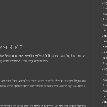
Jul
Jun
Ma
Apr
Ma
Feb
Jan
De
সালে কি কি?
No
Oct
তুন উপায় ২০২৪ সালে অনলাইন প্লাটফর্মে কি কি
এসেছে, এমন কিছু চিন্তা করে এই
Sep
 চালু হয়েছে ইতোমধ্যে। তার মধ্যে অন্যতম হলোঃ
Au
Jul
Jun
Ma
বং সকল বিষয়ে এক্সপার্ট হয়ে থাকেন তাহলে অনলাইন শিক্ষায়ন কার্যক্রমে নিযুক্ত হতে
Apr
টর হিসেবে প্রশিক্ষণ প্রদান করতে পারবেন বিগেইনার, যারা একদমই নতুন এই সেক্টরে।
Ma
Feb
Jan
াটাঘাটি করি তাদের কাছে এটা সুস্পষ্ট যে ফ্রিল্যান্সিং এর সঙ্গে বেশ কয়েকটি বিষয়বস্তু