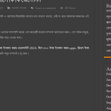
ালে কি কি জেনে নিন
Re
023
অনলাইন ইনকাম
Leave a comment
48 Views
 ম্যাজিস্ট্রেট এর সুযোগ সুবিধা
ঢালা
পনি এ ব্যাপারে বিস্তারিত জানতে চান তাহলে বলবো, দেরি না করে আমাদের আজকের এই
বসুন
়ম ২০২৫
স্ক্
০২৫
হোলস
গুলোর পাশাপাশি আরো বেশ কয়েকটি মাধ্যম সম্পর্কে আলোচনা করব। তো পাঠক বন্ধুরা,
সুপা
র বাজারে ব্যবসার আইডিয়া
ারিত পড়ে নেওয়া যাক।
জুডি
 কত ২০২৫
ওয়া
াকা ইনকাম করার ওয়েবসাইট 2024
,
দিনে ৫০০ টাকা ইনকাম করার apps
,
রিয়েল টাকা
ওয়া
তি সমূহ সম্পর্কে এ টু জেড।
Ar
Feb
Jan
De
No
Oct
Sep
Au