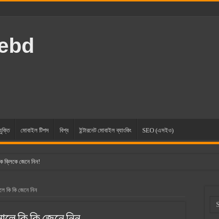
rebd
যুক্তি
মোবাইল টিপস
বিশ্ব
ইন্টারনেট মোবাইল ব্যাংকিং
SEO (এসইও)
ক ক্লিকে জেনে নিন!
ে কি কি জেনে নিন