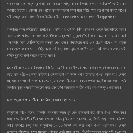
খাবার হওয়ায় তা অন্যান্য খাবার হজম করতে সাহায্য করে। ইফতার এবং সেহেরিতে আঁশজাতীয় ফল
খাওয়াই উত্তম। কেননা এই ধরনের ফলমূল অনেক সময় ধরে শরীরে পানি ধরে রাখার ক্ষমতা রাখে।
তাই ফলমূল এবং সবজি শরীরকে ‘ডিটক্সিফাইন’ করতে সহায়তা করে। ফলে শরীর সুস্থ্য থাকে।
ইফতারের সময় অতিরিক্ত পরিমাণে চা ও কফি এবং কোমলপানীয় গ্রহণ করা থেকে বিরত থাকতে হবে।
কেননা বেশি পরিমাণে চা এবং কফি শরীরের মধ্যে পানি শূন্যতার তৈরি করে। অনেক সময় চা ও কফি
পান করার ফলে কোষ্ঠকাঠিন্যের সমস্যা দেখা দেয়। ইফতারের সময় পেট ঠাণ্ডা থাকে এমন ধরনের
খাবার খেতে হবে যেমন- দুধচিড়া অথবা দই-চিড়া কিংবা মুড়ি খাওয়াই ভালো। দই খাওয়ার ফলে পেটের
সার্বিক সুস্থ্যতা রক্ষা করতে সহায়তা করে।
অনেকেই আছেন যারা ইফতারে বিরিয়ানি, তেহারি, কাবাব ইত্যাদি ধরনের খাবার গ্রহণ করে থাকেন। যা
গ্রহণ করা শরীর এর জন্য ক্ষতিকর। কোনভাবেই এই সকল খাবার ইফতারে খাওয়া উচিত নয়। কেননা
এই খাবার গুলো পেট গরম করে তোলে, যার ফলে শরীরে নানা ধরনের পেটের অসুবিধা দেখা দেয়। তাই
রমজানে সুস্থ্য থাকতে ইফতারের সময় বেশি বেশি করে তরল জাতীয় খাবার এবং ফলমূল খেতে হবে।
আরও পড়ুনঃ
রোজায় শরীরের ক্লান্তি দূর করার সহজ উপায়
ডাক্তাররা আরও বলেন, ইফতার শুরু করার সময়ে খুব বেশি তাড়াহুড়া করে খাবার খাওয়া উচিত নয়।
একটু সময় নিয়ে ধীরে ধীরে খাবার খাওয়া উচিত। ইফতারে প্রথমেই দুই তিনটি খেজুর খেয়ে পানি পান
করা। তারপরে কিছু সময় আনুমানিক ১০-১৫ মিনিট পরে ভারী খাবার খাওয়া প্রয়োজন। কেননা
আমাদের মস্তিষ্কে খাদ্যে সংবেদন পৌঁছাতে একটু সময় লাগে। নির্ধারিত সময়ের পূর্বেই যদি খাওয়া শুরু