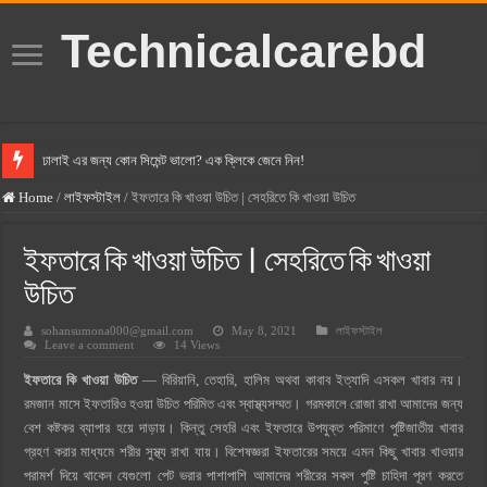
Technicalcarebd
ঢালাই এর জন্য কোন সিমেন্ট ভালো? এক ক্লিকে জেনে নিন!
বসুন্ধরা সিমেন্ট এর দাম ২০২৫
Home
/
লাইফস্টাইল
/
ইফতারে কি খাওয়া উচিত | সেহরিতে কি খাওয়া উচিত
স্ক্যান সিমেন্ট এর দাম ২০২৫
ইফতারে কি খাওয়া উচিত | সেহরিতে কি খাওয়া
হোলসিম সিমেন্ট দাম ২০২৫
উচিত
সুপারক্রিট সিমেন্ট দাম ২০২৫
sohansumona000@gmail.com
May 8, 2021
লাইফস্টাইল
জুডিশিয়াল ম্যাজিস্ট্রেট কি? জুডিশিয়াল ম্যাজিস্ট্রেট এর সুযোগ সুবিধা
Leave a comment
14 Views
ওয়ালটন মোবাইল কিস্তিতে কেনার নিয়ম ২০২৫
ইফতারে কি খাওয়া উচিত
— বিরিয়ানি, তেহারি, হালিম অথবা কাবাব ইত্যাদি এসকল খাবার নয়।
রমজান মাসে ইফতারিও হওয়া উচিত পরিমিত এবং স্বাস্থ্যসম্মত। গরমকালে রোজা রাখা আমাদের জন্য
ওয়ালটন টিভি কিস্তিতে কেনার নিয়ম ২০২৫
বেশ কষ্টকর ব্যাপার হয়ে দাড়ায়। কিন্তু সেহরি এবং ইফতারে উপযুক্ত পরিমাণে পুষ্টিজাতীয় খাবার
গ্রামে লাভজনক ব্যবসা ২০২৫ ও গ্রামের বাজারে ব্যবসার আইডিয়া
গ্রহণ করার মাধ্যমে শরীর সুস্থ্য রাখা যায়। বিশেষজ্ঞরা ইফতারের সময়ে এমন কিছু খাবার খাওয়ার
জেনে নিন, বর্তমানে মোবাইল ঘড়ি দাম কত ২০২৫
পরামর্শ দিয়ে থাকেন যেগুলাে পেট ভরার পাশাপাশি আমাদের শরীরের সকল পুষ্টি চাহিদা পূরণ করতে