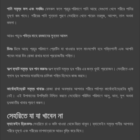
পানি সমৃদ্ধ ফল এবং সবজিঃ
যেসকল ফলে প্রচুর পরিমাণে পানি আছে যেগুলো খেলে শরীরে পানির
তৃষ্ণা কম পাবে। শরীরের পানি শূন্যতা পূরণে সেহরিতে খেতে পারেন তরমুজ, আপেল, তাল অথবা
কমলা।
আরও পড়ুনঃ
পবিত্র মাহে রমজানের সুন্নত আমল
ডিমঃ
ডিমে আছে প্রচুর পরিমাণে প্রোটিন যা খাওয়ার ফলে মাংসপেশি হবে শক্তিশালী এবং আপনি
পাবেন সারা দিন রোজা রাখার মতো প্রয়োজনীয় শক্তি।
অল্প ফ্যাট সমৃদ্ধ দুধ পান করুনঃ
অল্প ফ্যাট সমৃদ্ধ দুধ শরীর এর জন্য খুবই প্রয়োজন। সেহরীতে এক
গ্লাস দুধ আপনার সারাদিনের চালিকা শক্তি হিসেবে কাজ করবে।
কার্বোহাইড্রেট সমৃদ্ধ খাবারঃ
রোজা রাখা অবস্থায় আপনার শরীরে পর্যাপ্ত কার্বোহাইড্রেটের জুড়ি
নেই। এই উপাদানের উপস্থিতি নিশ্চিত করতে সেহেরিতে পরিমিত পরিমাণে আলু, ভাত, সুপ অথবা
দুধজাতীয় খাবার গ্রহণ করুন।
সেহরিতে যা যা খাবেন না
ক্যাফেইন ড্রিংকসঃ
সেহরিতে চা ও কফি খাওয়া থেকে বিরত থাকুন। ক্যাফেইন সমৃদ্ধ পানীয় আপনার
শরীরে তৃষ্ণা এবং শরীরের তাপমাত্রাকে আরও বৃদ্ধি করে দিবে।