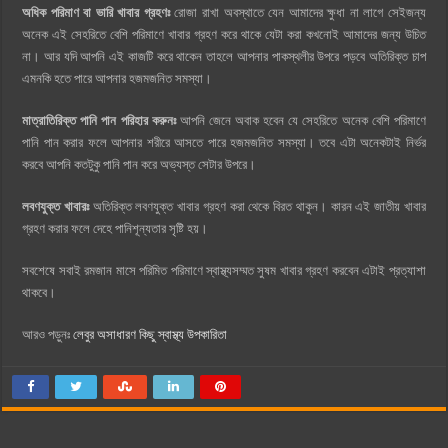
অধিক পরিমাণ বা ভারি খাবার গ্রহণঃ
রোজা রাখা অবস্থাতে যেন আমাদের ক্ষুধা না লাগে সেইজন্য
অনেক এই সেহরিতে বেশি পরিমাণে খাবার গ্রহণ করে থাকে যেটা করা কখনোই আমাদের জন্য উচিত
না। আর যদি আপনি এই কাজটি করে থাকেন তাহলে আপনার পাকস্থলীর উপরে পড়বে অতিরিক্ত চাপ
এমনকি হতে পারে আপনার হজমজনিত সমস্যা।
মাত্রাতিরিক্ত পানি পান
পরিহার করুনঃ
আপনি জেনে অবাক হবেন যে সেহরিতে অনেক বেশি পরিমাণে
পানি পান করার ফলে আপনার শরীরে আসতে পারে হজমজনিত সমস্যা। তবে এটা অনেকটাই নির্ভর
করবে আপনি কতটুকু পানি পান করে অভ্যস্ত সেটার উপরে।
লবণযুক্ত খাবারঃ
অতিরিক্ত লবণযুক্ত খাবার গ্রহণ করা থেকে বিরত থাকুন। কারন এই জাতীয় খাবার
গ্রহণ করার ফলে দেহে পানিশূন্যতার সৃষ্টি হয়।
সবশেষে সবাই রমজান মাসে পরিমিত পরিমাণে স্বাস্থ্যসম্মত সুষম খাবার গ্রহণ করবেন এটাই প্রত্যাশা
থাকবে।
আরও পড়ুনঃ
লেবুর অসাধারণ কিছু স্বাস্থ্য উপকারিতা