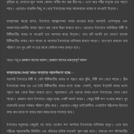
কৃত্রিম রং মেশানো জুস অথবা কোমল পানীয় পান করা ঠিক নয়। এতে করে শরীর অসুস্থ হয়ে পড়তে
পারে। এছাড়াও সারাদিন কিছু না খেয়ে ইফতারের সময় আজেবাজে খাবার না খাওয়াই উত্তম।
ডাক্তাররা আরো বলেন, ইফতারে স্বাস্থ্যসম্মত খাবার খাওয়ার জন্য অবশ্যই তেলসমৃদ্ধ এবং
ভাজাপোড়া-জাতীয় খাবার গ্রহণ করা থেকে বিরত থাকতে হবে। এছাড়াও ইফতারে অতিরিক্ত মিষ্টি বা
মিষ্টিজাতীয় খাবার না খাওয়াই হবে আপনার জন্য উত্তম। তবে যদি আপনি চান তাহলে হালকা
মিষ্টিজাতীয় খাবার খেতে পারেন বা আপনার ইফতারের তালিকায় রাখতে পারেন। তবে মনে রাখবেন তার
পরিমাণ যেন খুব বেশি না হয়ে থাকে সেদিকে লক্ষ্য রাখতে হবে।
আরও পড়ুনঃ
রমজান মাসের আমল | রমজান মাসের গুরুত্বপূর্ণ আমল
ডাক্তারদের দেওয়া আরও অন্যান্য পরামর্শগুলো হচ্ছে
—
সরাসরি ইফতারে মিষ্টি বা বেশি মিষ্টিজাতীয় খাবার না গ্রহণ করে পুডিং, মিষ্টি ফল খেতে পারেন। ঠিক
ইফতারের সময় দুধ এর তৈরি মিষ্টিজাতীয় খাবার গুলো হচ্ছে- সেমাই, পায়েস ইত্যাদি খাবার গুলো
গ্রহণ করা থেকে বিরত থাকতে হবে। প্রয়োজনে এই ধরনের খাবার গুলো ইফতারের শেষে খেতে
পারেন। রমজান মাসে ইফতারে খেজুর হচ্ছে একটি আদর্শ খাবার। খেজুর মিষ্টি ফল হওয়ার কারণে খুব
তারাতারি রক্তে শর্করার পরিমাণ বৃদ্ধি করে। এছাড়াও খেজুর ডাইজেস্টিভ এনজাইম পরিবেশক হিসেবে
কাজ করে থাকে যা খাবার হজম করার জন্য সাহায্য করে।
ইফতারে শুধুমাত্র খেজুরই নয় অন্য যেকোন ফল আপনার ইফতারের তালিকায় রাখুন। এতে করে
শরীরের প্রয়োজনীয় ভিটামিন এবং খনিজের চাহিদা সহজেই পূরণ করা যাবে। তাছাড়া ফল আঁশজাতীয়