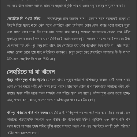
করা হয়ে থাকে তাহলে অধিক ভোজনের সম্ভাবনা বৃদ্ধি পায় যা ওজন বাড়ার জন্য অন্যতম কারণ।
সেহেরিতে কি খাওয়া উচিত
— আত্নশুদ্ধির মাস রমজান মাস। রমজান মাসে অনেকেই মধ্যে যে
বিষয়টি নিয়ে সন্দেহ থাকে সেটা হচ্ছে সেহরিতে খাদ্য তালিকায় কোন কোন খাবার গুলো রাখলে সুস্থ্য
এবং সফল ভাবে সারা দিন সারা মাস রোজা রাখা যাবে। প্রথমত আমাদেরকে খেয়াল রাখা উচিত
সুস্বাস্থ্য রক্ষার জন্য ইফতার ও সেহরি উভয়ই সমান গুরুত্বপূর্ণ। অনেক সময় আমরা ইফতারের উপর
যে আমরা যত বেশি প্রাধান্য দিয়ে থাকি, ঠিক সেহরিতে তত বেশি প্রাধান্য দিয়ে থাকি না। যার কারণে
আমরা রোজা রেখে হয়ে যাই অতিরিক্ত ক্লান্ত। চলুন জেনে নেই সেহেরিতে আমাদের কি কি খাওয়া
উচিৎ এবং সেহরিতে কি খাওয়া উচিৎ না।
সেহরিতে যা যা খাবেন
প্রচুর আঁশসমৃদ্ধ খাবার গ্রহণঃ
যেসকল খাবারে প্রচুর পরিমাণে আঁশসমৃদ্ধ রয়েছে সেই সকল খাবার
গুলো শোষণ করতে শরীর বেশি সময় নিয়ে থাকে। যার ফলে রোজা রাখা অবস্থাতে আমাদের শরীর বেশি
সময়ের জন্য শরীর থাকে শক্ত সামর্থ্য এবং শরীরে ক্ষুধা কম লাগে। আঁশসমৃদ্ধ খাবার গুলো হচ্ছে-
আম, গাজর, কলা, বাদাম, আপেল ও ডাল আঁশসমৃদ্ধ খাবার এর উদাহরণ।
পর্যাপ্ত পরিমানে পানি পান করুনঃ
সেহেরিতে উঠে কিছুক্ষণ পর পর পানি পান করে নিন। রোজা রেখে
আমাদের প্রত্যেকদিন কমপক্ষে ৭-৮ গ্লাস পানি গ্রহণ করা উচিৎ। প্রতিদিন ৭-৮ গ্লাস পানি পান
করার ফলে আপনার হজম শক্তি বৃদ্ধি করতে সহয়তা করবে এবং এই পদ্ধতিতে আপনি বেশি পরিমাণে
পানিও পান করতে পারবেন।