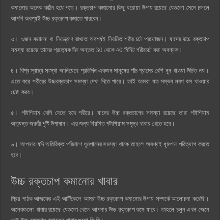
কমানোর অনেক কঠিন হয়ে পড়ে। রক্তচাপ কমানোর কিছু ঘরোয়া উপায় রয়েছে যেগুলো মেনে চললে
আপনি অবশ্যই উচ্চ রক্তচাপ কমাতে পারবেন।
৩। ওজন কমানো বা নিয়ন্ত্রণে রাখতে অবশ্যই নিয়মিত শরীর চর্চা প্রয়োজন। যাদের উচ্চ রক্তচাপ
সমস্যা রয়েছে তাদের প্রত্যেক দিন অন্তত 30 থেকে 40 মিনিট শরীরচর্চা করা অবশ্যক।
৪। বিশ্ব স্বাস্থ্য সংস্থা জানিয়েছে প্রতিদিন একজন মানুষের পাঁচ গ্রামের বেশি নুন খাওয়া উচিত নয়।
এতে করে শরীরের উচ্চরক্তচাপ সমস্যা দেখা দিতে পারে। তাই আমরা যত সম্ভব লবণ কম খাওয়ার
চেষ্টা করব।
৫। পটাশিয়াম বেশি যেতে হবে শরীরে। যাদের উচ্চ রক্তচাপের সমস্যা রয়েছে তারা পটাশিয়াম
অত্যন্ত জরুরী পুষ্টি উপাদান। এর জন্য নিয়মিত পটাশিয়াম সমৃদ্ধ খাবার খেতে হবে।
৬। আপনার যদি অতিরিক্ত পরিমাণে ধূমপানের সমস্যা থাকে তাহলে অবশ্যই ধূমপান পরিত্যাগ করতে
হবে।
উচ্চ রক্তচাপ কমানোর খাবার
প্রিয় পাঠক আজকের এই আর্টিকেলে আমরা উচ্চ রক্তচাপ কমানোর উপায় সম্পর্কে আলোচনা করেছি।
অনেকগুলো খাবার রয়েছে যেগুলো খেলে আপনার উচ্চ রক্তচাপ কমে যাবে। তাহলে চলুন এখন জেনে