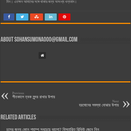
নিন। এতক্ষন আমাদের সঙ্গে থাকার জন্য অসংখ্য ধন্যবাদ।
About
sohansumona000@gmail.com
Previous
শীতকালে ত্বক সুন্দর রাখার উপায়
Next
হরমোনের সমস্যা বোঝার উপায়
Related Articles
চুলের জন্য কোন শ্যাম্পু সবচেয়ে ভালো? বিস্তারিত রিভিউ জেনে নিন