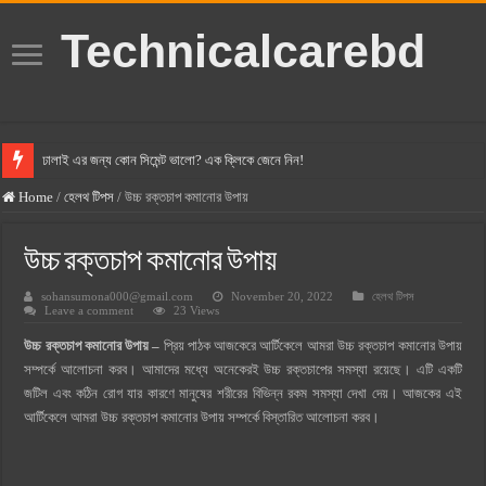
Technicalcarebd
ঢালাই এর জন্য কোন সিমেন্ট ভালো? এক ক্লিকে জেনে নিন!
বসুন্ধরা সিমেন্ট এর দাম ২০২৫
Home
/
হেলথ টিপস
/
উচ্চ রক্তচাপ কমানোর উপায়
স্ক্যান সিমেন্ট এর দাম ২০২৫
উচ্চ রক্তচাপ কমানোর উপায়
হোলসিম সিমেন্ট দাম ২০২৫
sohansumona000@gmail.com
November 20, 2022
হেলথ টিপস
সুপারক্রিট সিমেন্ট দাম ২০২৫
Leave a comment
23 Views
জুডিশিয়াল ম্যাজিস্ট্রেট কি? জুডিশিয়াল ম্যাজিস্ট্রেট এর সুযোগ সুবিধা
উচ্চ রক্তচাপ কমানোর উপায় –
প্রিয় পাঠক আজকেরে আর্টিকেলে আমরা উচ্চ রক্তচাপ কমানোর উপায়
ওয়ালটন মোবাইল কিস্তিতে কেনার নিয়ম ২০২৫
সম্পর্কে আলোচনা করব। আমাদের মধ্যে অনেকেরই উচ্চ রক্তচাপের সমস্যা রয়েছে। এটি একটি
জটিল এবং কঠিন রোগ যার কারণে মানুষের শরীরের বিভিন্ন রকম সমস্যা দেখা দেয়। আজকের এই
ওয়ালটন টিভি কিস্তিতে কেনার নিয়ম ২০২৫
আর্টিকেলে আমরা উচ্চ রক্তচাপ কমানোর উপায় সম্পর্কে বিস্তারিত আলোচনা করব।
গ্রামে লাভজনক ব্যবসা ২০২৫ ও গ্রামের বাজারে ব্যবসার আইডিয়া
জেনে নিন, বর্তমানে মোবাইল ঘড়ি দাম কত ২০২৫