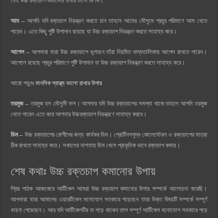
নেই উচ্চ রক্তচাপ কমানোর খাবার গুলো কি কি।
আম –
আপনি যদি রক্তচাপ নিয়ন্ত্রণ করতে চান তাহলে আমের মৌসুমে প্রচুর পরিমাণে আম খেতে
পারেন। এতে কিছু পুষ্টি উপাদান রয়েছে যা উচ্চ রক্তচাপ নিয়ন্ত্রণ করতে সাহায্য করে।
আপেল –
আপনারা যারা উচ্চ রক্তচাপে ভুগছেন তাঁরা নিয়মিত খাদ্যতালিকায় আপেল রাখতে পারেন।
আপেলে রয়েছে প্রচুর পরিমাণে পুষ্টি উপাদান যা উচ্চ রক্তচাপ নিয়ন্ত্রণ করতে সাহায্য করে।
আরো পড়ুনঃ
মানসিক স্বাস্থ্য ভালো রাখার উপায়
তরমুজ –
তরমুজ হল মৌসুমী ফল। আপনার যদি উচ্চ রক্তচাপের সমস্যা থাকে তাহলে আপনি তরমুজ
খেতে পারেন এতে করে আপনার উচ্চরক্তচাপ নিয়ন্ত্রণে সাহায্য করবে।
ডিম –
উচ্চ রক্তচাপের রোগীদের জন্য কার্যকর ডিম। প্রোটিনসমৃদ্ধ কোলেস্টেরল ও রক্তচাপের মাত্রা
ঠিক রাখতে সাহায্য করে। সকালের নাশতায় ডিম খেলে প্রাকৃতিক ভাবে রক্তচাপ কমায়।
শেষ কথাঃ উচ্চ রক্তচাপ কমানোর উপায়
প্রিয় পাঠক আজকেরে আর্টিকেল আমরা উচ্চ রক্তচাপ কমানোর উপায় সম্পর্কে আলোচনা করেছি।
আপনারা যারা আমাদের এয়ারটিকেল মনোযোগ সহকারে পড়েছেন তারা উক্ত বিষয়টি সম্পর্কে সম্পূর্ণ
ধারণা পেয়েছেন। আর যদি আর্টিকেলটির না পড়ে থাকেন তাল সম্পূর্ণ আর্টিকেল মনোযোগ সহকারে পড়ে