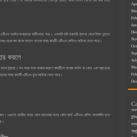
ম হয়ে গেছে। এ ধরনের কার্ডগুলোর ক্ষেত্রে প্রায়ই কার্ড মেশিন থেকে বের করা নিয়ে
Apr
Ma
Feb
Jan
De
এটিএম সার্ভার সংক্রান্ত জটিলতায় পড়ে। এমনকি যদি সরাসরি ব্যাংক থেকে টাকা তুলতে
No
াবিকের থেকে কম থাকে তাহলে অনেক সময় কার্ডটি এটিএম মেশিনে আটকে যেতে পারে।
Oct
Sep
বহার করলে
Jul
Ma
া ধাতব টুকরো। সব সময় সথে থাকার কারণে কার্ডটিতে হাল্কা ফাটল বা কোন এক প্রান্তের
Feb
হারের সময় কার্ডটি এটিএম বুথে আটকে যেতে পারে।
De
Ca
অনল
থাকেন। এগুলো ব্যতীত অন্য কোন ব্যাংকের অন্য কোন কার্ড এটিএম মেশিন অসমর্থিত হতে
ইন্ট
াকে।
তথ্য
প্রযু