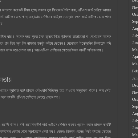
De
No
ে অন্যতম কয়েকটি বিষয় হচ্ছে বারবার ভুল পিনকোড টাইপ করা, এটিএম কার্ড বেরিয়ে আসার
Oct
কার্ড আটকে যেতে পারে, এছাড়াও মেশিনের যান্ত্রিক সমস্যার ফলে কার্ড আটকে যেতে পারে
Sep
যায়।
Au
Jul
্ড আটকে যায়। অনেক সময় দ্রুত টাকা তুলতে গিয়ে গ্রাহকরা তাড়াহুড়ো বা বেখেয়ালে অনেক
Jun
টনে চাপ দিয়ে ভুল পিন নাম্বার ইনপুট করিয়ে ফেলেন। যেকোনো ইলেক্ট্রনিক ডিভাইসে যদি
Ma
য়িকভাবে ব্লক করে দেওয়া হয়। আর এটিএম মেশিনের ক্ষেত্রে উক্ত কার্ডটি আটকে যায়।
Apr
Ma
Feb
িলতায়
Jan
De
 সংযোগে ব্যাঘাত ঘটে তাহলে নেটওয়ার্ক বিচ্ছিন্ন হয়ে যাওয়ার সম্ভাবনা থাকে। আর সেই
No
 ফলে কার্ডটি এটিএম মেশিনের ভেতরে থেকে যায়।
Oct
Sep
Au
Jul
মেয়াদী থাকে। যদি মেয়াদোত্তীর্ণ কার্ড এটিএম মেশিনে বারবার প্রবেশ করান তাহলে কার্ডটি
Jun
াস্টমার কেয়ার থেকে স্বল্পমেয়াদ নেয়া হয়। যেমনঃ বিভিন্ন ধরনের গিফট কার্ডের ক্ষেত্রে
Ma