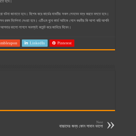
রাখতে হবে।
ুরো ঘটনা জানাতে হবে। বিশেষ করে কার্ডের যাবতীয় সকল লেনদেন বন্ধ করতে বলতে হবে।
কে সব রকম নির্দেশনা দেওয়া হবে। এটিএম বুথে কার্ড আটকে গেলে করনীয় কি আশা করি আপনি
 আপনার ভালো লাগলে অবশ্যই কমেন্ট করে জানিয়ে দিবেন।
umbleupon
LinkedIn
Pinterest
Next
বাচ্চাদের জন্য কোন সাবান ভালো