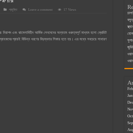
করনীয়
Re
প্রযুক্তি
Leave a comment
17 Views
 ম্যাজিস্ট্রেট এর সুযোগ সুবিধা
ঢালা
বসুন
়ম ২০২৫
স্ক্
০২৫
নিরাপদ এবং ঝামেলাবিহীন আর্থিক লেনদেনের অন্যতম গুরুত্বপূর্ণ মাধ্যম হলো ক্রেডিট
হোলস
 গ্রাহকদের প্রায়ই বিভিন্ন ধরণের বিড়ম্বনার শিকার হতে হয়। এর মধ্যে সবচেয়ে সাধারণ
সুপা
র বাজারে ব্যবসার আইডিয়া
জুডি
 কত ২০২৫
ওয়া
ওয়া
Ar
Feb
Jan
De
No
Oct
Sep
Au