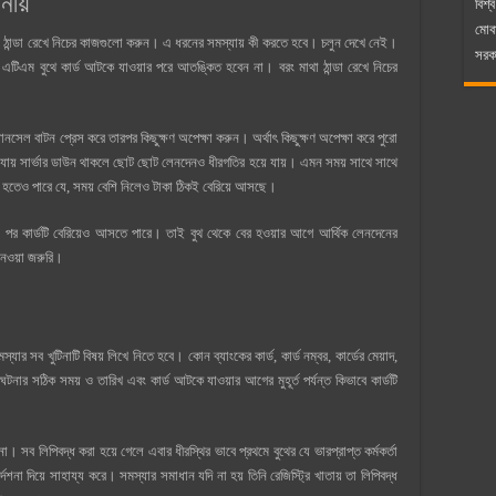
নীয়
বিশ্ব
মোব
া ঠান্ডা রেখে নিচের কাজগুলো করুন। এ ধরনের সমস্যায় কী করতে হবে। চলুন দেখে নেই।
সরকা
এটিএম বুথে কার্ড আটকে যাওয়ার পরে আতঙ্কিত হবেন না। বরং মাথা ঠান্ডা রেখে নিচের
ানসেল বাটন প্রেস করে তারপর কিছুক্ষণ অপেক্ষা করুন। অর্থাৎ কিছুক্ষণ অপেক্ষা করে পুরো
খা যায় সার্ভার ডাউন থাকলে ছোট ছোট লেনদেনও ধীরগতির হয়ে যায়। এমন সময় সাথে সাথে
া হতেও পারে যে, সময় বেশি নিলেও টাকা ঠিকই বেরিয়ে আসছে।
পর কার্ডটি বেরিয়েও আসতে পারে। তাই বুথ থেকে বের হওয়ার আগে আর্থিক লেনদেনের
ে নেওয়া জরুরি।
যার সব খুটিনাটি বিষয় লিখে নিতে হবে। কোন ব্যাংকের কার্ড, কার্ড নম্বর, কার্ডের মেয়াদ,
 ঘটনার সঠিক সময় ও তারিখ এবং কার্ড আটকে যাওয়ার আগের মুহূর্ত পর্যন্ত কিভাবে কার্ডটি
। সব লিপিবদ্ধ করা হয়ে গেলে এবার ধীরস্থির ভাবে প্রথমে বুথের যে ভারপ্রাপ্ত কর্মকর্তা
দেশনা দিয়ে সাহায্য করে। সমস্যার সমাধান যদি না হয় তিনি রেজিস্ট্রি খাতায় তা লিপিবদ্ধ