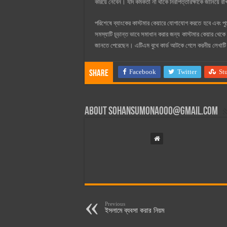
করিয়ে নেবেন। যদি কর্মকর্তা না থাকে নিরাপত্তারক্ষীকে জানিয়ে 
পরিশেষে ব্যাংকের কাস্টমার কেয়ারে যোগাযোগ করতে হবে এবং প
সমস্যাটি চূড়ান্ত ভাবে সমাধান করার জন্য কাস্টমার কেয়ার থে
জানতে পেরেছেন। এটিএম বুথে কার্ড আটকে গেলে করনীয় লেখাটি
Facebook
Twitter
St
Share
About
sohansumona000@gmail.com
Previous
ইসলামে ব্যবসা করার নিয়ম