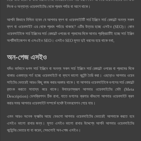
লিংক ও অন্যান্য ওয়েবসাইটের থেকে প্রথম পর্যায় বা আগে থাকে।
আপনি কিভাবে নিশ্চিত হবেন যে আপনার ব্লগ বা ওয়েবসাইটটি সার্চ ইঞ্জিনে সার্চ রেজাল্টে অনন্য সকল
ব্লগ বা ওয়েবসাইট এর থেকে প্রথম পর্যায়ে থাকছে? এটির উত্তর হচ্ছে এসইও (SEO)। কোন
ওয়েবসাইটকে সার্চ ইঞ্জিনের সার্চ রেজাল্টে ওপরের বা প্রথমের দিকে আনার প্রক্রিয়াটিই হচ্ছে সার্চ ইঞ্জিন
অপটিমাইজেশন বা এসএইও SEO। এসইও SEO মূলত দুই ধরনের হয়ে থাকে যথা,
অন-পেজ এসইও
যদিও বর্তমানে গুগল সার্চ ইঞ্জিনে বা অনন্য সকল সার্চ ইঞ্জিনে সার্চ রেজাল্টে ওপরের বা প্রথমের দিকে
থাকার একমাত্র শর্ত হচ্ছে ওয়েবসাইটে বা ব্লগে ভালো কন্টেন্ট তৈরি করা। এছাড়াও আপনার ওয়েব
সাইটের ভেতরেই আরও কিছু কাজ করার দরকার থাকে। যা আপনার ওয়েবসাইটকে গুগলের সার্চ রেজাল্টে
র‍্যাংক করাতে সাহায্য করে থাকে। উদাহরণস্বরূপ আপনার ওয়েবসাইটের মেটা (Meta
Description) ডেসক্রিপশন ঠিক রাখা, যাতে গুগলের ক্রলার বটগুলো আপনার ওয়েবসাইট ক্রল
করার সময় আপনার ওয়েবসাইট সম্পর্কে যথেষ্ট ইনফরমেশন পেয়ে যায়।
এমন আরও অনেক ফ্যাক্টর আছে যেগুলো আপনার ওয়েবসাইটের ভেতরেই আপনাকে করতে হবে
এসইও ভালো রাখার জন্য। মূলত এসইও ভালো রাখার উদ্দেশ্যে আপনি আপনার ওয়েবসাইটের
কন্টেন্টের ভেতরে যা যা করেন, সেগুলোই অন-পেজ এসইও।