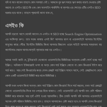
যদি না শুনে থাকেন তাহলে কোন সমস্যা নেই। আজকে খুব অল্প সময়ে অল্প কথায় ধারণা দেওয়ার চেষ্টা
করবো যে এসইও SEO কি এবং কেন অনলাইন পাবলিশিং বা ব্লগার এর ক্ষেত্রে এটির এসইও SEO
দরকার হয়ে থাকে। তাহলে প্রথমেই জানা যাক যে,
এসইও কি
আপনি হয়তো আগে থেকেই জানেন যে এসইও বা SEO হচ্ছে Search Engine Optimization
এর সংক্ষিপ্ত রুপ। তবে সহজ ভাষায় এসই কি? আপনার ব্লগ বা ওয়েবসাইটে আপনার টার্গেটেড
মানুষের কাছে পৌঁছে টার্গেটেড ভিজিটর কিংবা আপনার বিজনেস ওয়েব সাইটে আপনার সম্ভাবনা ময়
কাস্টোমার দেরকে আনার জন্যই ব্যাবহার করা হয় এসইও।
আমরা সবাই জানি যে, ইন্টারনেটে যেকোনো ওয়েবসাইটের ভিজিটরের অন্যতম একটি সোর্স হচ্ছে সার্চ
ইঞ্জিন। অধিকাংশ ইউজাররাই গুগল বা অন্য কোন সার্চ ইঞ্জিনে কোনো না কোন কিওয়ার্ড টাইপ করে
সার্চ করে। আর সেই কিওয়ার্ডের জন্য যেসব রেজাল্ট সার্চ ইঞ্জিনে সামনে আসে, সেই রেজাল্টগুলো থেকে
কোন একটি ওয়েবসাইটে ভিজিট করে থাকে ভিজিটররা।
আপনি যখন গুগলে কিংবা অনন্য কোন সার্চ ইঞ্জিনে কোন কিওয়ার্ড লিখে সার্চ করবেন, তখন সার্চ রেজাল্টে
কোনো ওয়েবসাইটের লিংক যত ওপরের দিকে থাকবে। সেই ওয়েবসাইট এই আপনি তত বেশি পরিমান
ভিজিট করে থাকবেন আর হ্যাঁ এটাই হওয়া স্বাভাবিক। ঠিক তেমনি আপনি যদি আপনার ওয়েবসাইটে
অনেক বেশি পরিমান ভিজিটর পেতে চান। তাহলে আপনাকেও চেষ্টা করতে হবে যে আপনি যেসব কিওয়ার্ড
নিয়ে কাজ করেন বা কাজ করবেন সেই কিওয়ার্ডে কেউ সার্চ করলে যেন আপনার ওয়েবসাইটের নাম এবং