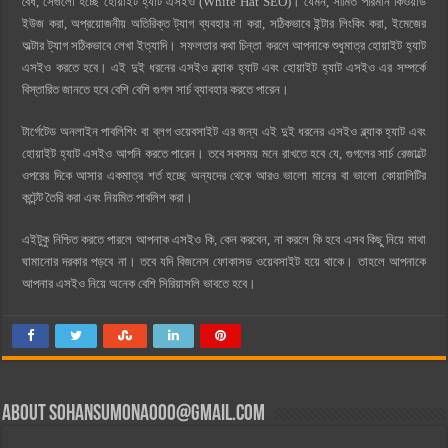
বৈধ, সেগুলো হচ্ছে হোয়াইট হ্যাট এসইও (White Hat SEO)। যেমন, সীমিত পরিমান কিওয়ার্ড
ইউজ করা, অপ্রয়োজনীয় অতিরিক্ত ট্যাগ ব্যবহার না করা, সঠিকভাবে ইন্টার লিংকিং করা, ইমেজের
অল্টার ট্যাগ সঠিকভাবে লেখা ইত্যাদি। সফলতার কথা চিন্তা করলে আপনাকে শুধুমাত্র হোয়াইট হ্যাট
এসইও করতে হবে। এই দুই ধরনের এসইও ব্ল্যাক হ্যাট এবং হোয়াইট হ্যাট এসইও এর সম্পর্কে
বিস্তারিত জানতে হবে বেশি বেশি গুগল সার্চ ব্যাবহার করতে পারেন।
টার্গেটেড অনলাইন পাবলিশিং বা ব্লগ ওয়েবসাইট এর জন্য এই দুই ধরনের এসইও ব্ল্যাক হ্যাট এবং
হোয়াইট হ্যাট এসইও আপনি করতে পারেন। তবে সবসময় মনে রাখতে হবে যে, গুগলের সার্চ রেজাল্টে
ওপরের দিকে আসার একমাত্র শর্ত হচ্ছে অন্যদের থেকে আরও ভালো মানের বা ভালো কোয়ালিটির
কন্টেন্ট তৈরি করা এবং নিয়মিত পাবলিশ করা।
এইটুকু নিশ্চিত করতে পারলে আপনাক এসইও কি, কেন করবেন, না করলে কি হবে এসব কিছু নিয়ে মাথা
ঘামানোর দরকার পড়বে না। তবে যদি বিজনেস ফোকাসড ওয়েবসাইট হয়ে থাকে। তাহলে আপনাকে
আপনার এসইও নিয়ে অনেক বেশি সিরিয়াসলি ভাবতে হবে।
About
sohansumona000@gmail.com