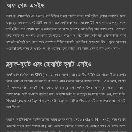
অফ-পেজ এসইও
ব্লগ বা ওয়েবসাইট কে গুগলের সার্চ ইঞ্জিনে অথবা অনন্য সকল সার্চ ইঞ্জিনে র‍্যাংক করানোর জন্য
শুধুমাত্র অন-পেজ এসইওটাই সব থেকে গুরুত্বপূর্ণ বিষয় নয়। ওয়েবসাইট কে গুগল এবং অন্য সকল
সার্চ ইঞ্জিনে সার্চ রেজাল্টে র‍্যাংক করাতে হলে আপনাকে অবশ্যই আরও কিছু কাজ করতে হবে। সেসকল
কাজ করতে হয় আপনার ওয়েবসাইটের বাইরে। হতে পারে সেটা অন্য কোন বড় ওয়েবসাইটের সাথে
ব্যাকলিংক তৈরি করা, হতে পারে সোশ্যাল মিডিয়া মার্কেটিং করা কিংবা যেকোনো কিছু। মূলত আপনার
ওয়েবসাইটের জন্য যে এসইও আপনি ওয়েবসাইটের বাইরে গিয়ে করেন, সেটাই অফ-পেজ এসইও।
ব্ল্যাক-হ্যাট এবং হোয়াইট হ্যাট এসইও
এসইও কি (What is SEO ) তা তো জানা হলো। তবে এসইও SEO এর আরেক টি মনে রাখার
বিষয় হচ্ছে যে আপনার ওয়েবসাইট বা ব্লগে কোন ধরনের এসইও করবেন আপনি। এক কথায়, আপনি
যদি গুগলের সার্চ রেজাল্টে সবার ওপড়ে ওঠার জন্য কোন অবৈধ উপায় অবলম্বন করেন। যেমন-
প্রয়োজনের বেশি কিওয়ার্ড ব্যবহার করা, অপ্রয়োজনীয় বা অহেতুক কিওয়ার্ড ইউজ করা, মিস লিডিং
কিওয়ার্ড ব্যবহার করা ইত্যাদি তাহলে সেটা হয় ব্ল্যাক-হ্যাট এসইও এবং এই রকম কাজ গুলো কখনোই
করা ঠিক নয়।
বর্তমান আর্টিফিশিয়াল ইন্টেলিজেন্সের সময়ে ব্ল্যাক হ্যাট এসইও (Black Hat SEO) করে আপনি
কখনোই সফল হতে পারবেন না। আর এতক্ষনে বুঝতেই পারছেন যে, এসইও করার যে উপায় গুলো