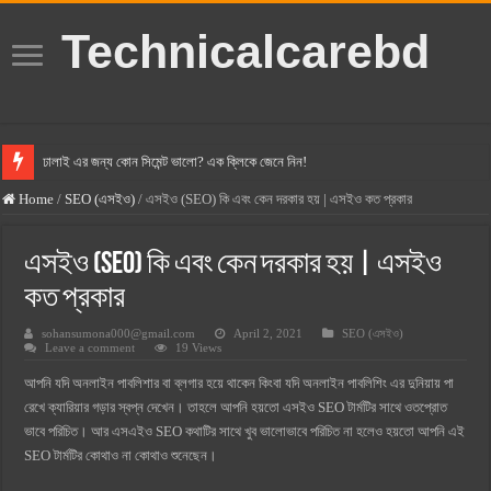
Technicalcarebd
ঢালাই এর জন্য কোন সিমেন্ট ভালো? এক ক্লিকে জেনে নিন!
বসুন্ধরা সিমেন্ট এর দাম ২০২৫
Home
/
SEO (এসইও)
/
এসইও (SEO) কি এবং কেন দরকার হয় | এসইও কত প্রকার
স্ক্যান সিমেন্ট এর দাম ২০২৫
এসইও (SEO) কি এবং কেন দরকার হয় | এসইও
হোলসিম সিমেন্ট দাম ২০২৫
কত প্রকার
সুপারক্রিট সিমেন্ট দাম ২০২৫
sohansumona000@gmail.com
April 2, 2021
SEO (এসইও)
জুডিশিয়াল ম্যাজিস্ট্রেট কি? জুডিশিয়াল ম্যাজিস্ট্রেট এর সুযোগ সুবিধা
Leave a comment
19 Views
ওয়ালটন মোবাইল কিস্তিতে কেনার নিয়ম ২০২৫
আপনি যদি অনলাইন পাবলিশার বা ব্লগার হয়ে থাকেন কিংবা যদি অনলাইন পাবলিশিং এর দুনিয়ায় পা
রেখে ক্যারিয়ার গড়ার স্বপ্ন দেখেন। তাহলে আপনি হয়তো এসইও SEO টার্মটির সাথে ওতপ্রোত
ওয়ালটন টিভি কিস্তিতে কেনার নিয়ম ২০২৫
ভাবে পরিচিত। আর এসএইও SEO কথাটির সাথে খুব ভালোভাবে পরিচিত না হলেও হয়তো আপনি এই
গ্রামে লাভজনক ব্যবসা ২০২৫ ও গ্রামের বাজারে ব্যবসার আইডিয়া
SEO টার্মটির কোথাও না কোথাও শুনেছেন।
জেনে নিন, বর্তমানে মোবাইল ঘড়ি দাম কত ২০২৫