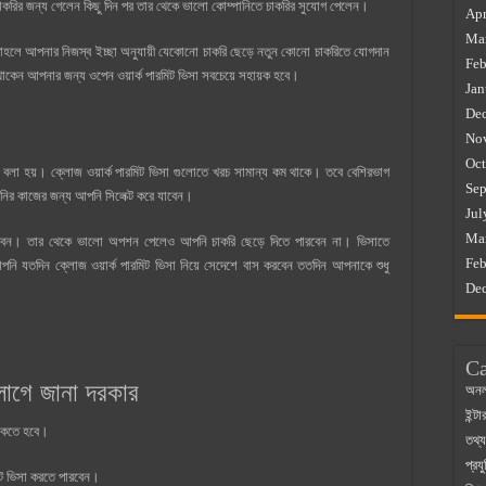
াকরির জন্য গেলেন কিছু দিন পর তার থেকে ভালো কোম্পানিতে চাকরির সুযোগ পেলেন।
Apr
Ma
তাহলে আপনার নিজস্ব ইচ্ছা অনুযায়ী যেকোনো চাকরি ছেড়ে নতুন কোনো চাকরিতে যোগদান
Feb
 থাকেন আপনার জন্য ওপেন ওয়ার্ক পারমিট ভিসা সবচেয়ে সহায়ক হবে।
Jan
De
No
Oct
া ও বলা হয়। ক্লোজ ওয়ার্ক পারমিট ভিসা গুলোতে খরচ সামান্য কম থাকে। তবে বেশিরভাগ
Sep
ানির কাজের জন্য আপনি সিলেক্ট করে যাবেন।
Jul
Ma
 পাবেন। তার থেকে ভালো অপশন পেলেও আপনি চাকরি ছেড়ে দিতে পারবেন না। ভিসাতে
Feb
 আপনি যতদিন ক্লোজ ওয়ার্ক পারমিট ভিসা নিয়ে সেদেশে বাস করবেন ততদিন আপনাকে শুধু
De
Ca
লাগে জানা দরকার
অনল
ইন্ট
থাকতে হবে।
তথ্য
প্রযু
ারমিট ভিসা করতে পারবেন।