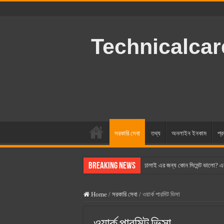
Technicalca
সরকারি সেবা
তথ্য
অনলাইন ইনকাম
প্র
Breaking News
ঢালাই এর জন্য কোন সিমেন্ট ভালো? এ
বসুন্ধরা সিমেন্ট এর দাম ২০২৫
Home
/
সরকারি সেবা
/
ওয়ার্ক পারমিট ভিসা
স্ক্যান সিমেন্ট এর দাম ২০২৫
হোলসিম সিমেন্ট দাম ২০২৫