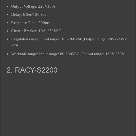
Output Voltage: 220V±8%
Delay: 6 Sec/180 Sec
Response Time: 500ms
Circuit Breaker: 10A, 250VAC
Regulated range: Input range: 100-260VAC;Output range: 205V-235V
±2V
Workable range: Input range: 80-280VAC; Output range: 160V-250V
2. RACY-S2200