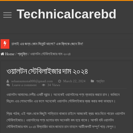
Technicalcarebd
ঢালাই এর জন্য কোন সিমেন্ট ভালো? এক ক্লিকে জেনে নিন!
বসুন্ধরা সিমেন্ট এর দাম ২০২৫
Home
/
প্রযুক্তি
/
ওয়ালটন স্টেবিলাইজার দাম ২০২৪
স্ক্যান সিমেন্ট এর দাম ২০২৫
ওয়ালটন স্টেবিলাইজার দাম ২০২৪
হোলসিম সিমেন্ট দাম ২০২৫
sohansumona000@gmail.com
March 22, 2024
প্রযুক্তি
সুপারক্রিট সিমেন্ট দাম ২০২৫
Leave a comment
34 Views
জুডিশিয়াল ম্যাজিস্ট্রেট কি? জুডিশিয়াল ম্যাজিস্ট্রেট এর সুযোগ সুবিধা
ওয়ালটন আমাদের দেশীয় একটি ব্রান্ড। অনেকেই ওয়ালটনের পণ্য ব্যবহার করতে চান। বর্তমানে
ওয়ালটন মোবাইল কিস্তিতে কেনার নিয়ম ২০২৫
বিদ্যুৎ এর লোডশেডিং এর ফলে অনেকেই ওয়ালটন স্টেবিলাইজার ক্রয় করার কথা ভাবছেন।
ওয়ালটন টিভি কিস্তিতে কেনার নিয়ম ২০২৫
প্রিয় পাঠক, এই গরম থেকে কিছুটা শান্তিতে থাকতে চাইলে আজকেই ক্রয় করে নিতে পারেন ওয়ালটন
গ্রামে লাভজনক ব্যবসা ২০২৫ ও গ্রামের বাজারে ব্যবসার আইডিয়া
স্টেবিলাইজার। ওয়ালটনের পণ্য গুলোর দাম অনেকটা কম হয়ে থাকে। আপনি যদি ওয়ালটন
স্টেবিলাইজার দাম ২০২৪ বিস্তারিত ভাবে জানতে চান তাহলে আর্টিকেলটি সম্পূর্ণ পড়ে ফেলুন।
জেনে নিন, বর্তমানে মোবাইল ঘড়ি দাম কত ২০২৫