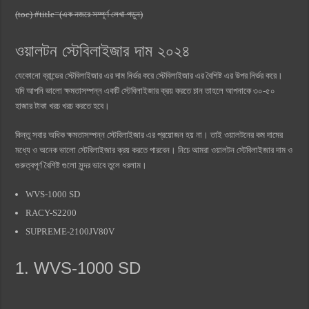
(toc) #title=(এক নজরে সম্পূর্ণ লেখা পড়ুন)
ওয়ালটন স্টেবিলাইজার দাম ২০২৪
যেকোনো ব্রান্ডের স্টেবিলাইজার এর দাম নির্ভর করে স্টেবিলাইজার এর বৈশিষ্ট এর উপর নির্ভর করে।
যদি আপনি ভালো ক্ষমতাসম্পন্ন একটি স্টেবিলাইজার ক্রয় করতে চান তাহলে আপনাকে ৩০-৫০
হাজার টাকা খরচ খরচ করতে হবে।
কিন্তু সবার অধিক ক্ষমতাসম্পন্ন স্টেবিলাইজার এর প্রয়োজন হয় না। তাই ওয়ালটনের কম দামের
মধ্যে ও অনেক ভালো স্টেবিলাইজার ক্রয় করতে পারবেন। নিচে আমরা ওয়ালটন স্টেবিলাইজার দাম ও
গুরুত্বপূর্ণ বৈশিষ্ট গুলো সুন্দর ভাবে তুলে ধরলাম।
WVS-1000 SD
RACY-S2200
SUPREME-2100JV80V
1. WVS-1000 SD