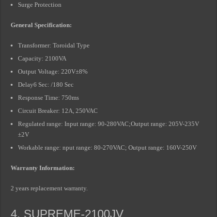
Surge Protection
General Specification:
Transformer: Toroidal Type
Capacity: 2100VA
Output Voltage: 220V±8%
Delay6 Sec: /180 Sec
Response Time: 750ms
Circuit Breaker: 12A, 250VAC
Regulated range: Input range: 90-280VAC;Output range: 205V-235V
±2V
Workable range: nput range: 80-270VAC; Output range: 160V-250V
Warranty Information:
2 years replacement warranty.
4. SUPREME-2100JV