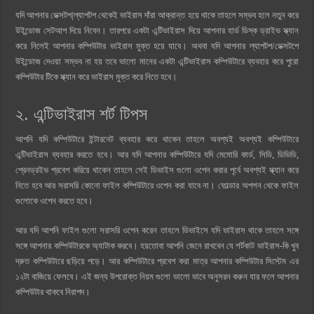
যদি আপনার ডেক্সটপ|ল্যাপটপ থেকেই ভাইরাস দাঁরা আক্রান্ত হয়ে থাকে তাহলে সম্ভব হলে নতুন করে
উইন্ডোজ সেটআপ দিয়ে নিবেন। তারপরে একটা এন্টিভাইরাস দিয়ে আপনার হার্ড ডিস্ক ড্রাইভ স্ক্যান
করে নিলেই আপনার কম্পিউটার ভাইরাস মুক্ত হয়ে যাবে। অথবা যদি আপনার ল্যাপটপ/ডেক্সটপে
উইন্ডোজ দেওয়া সম্ভব না হয় তবে ভালো মানের একটা এন্টিভাইরাস কম্পিউটারে ব্যবহার করে পুরো
কম্পিউটার টিকে স্ক্যান করে ভাইরাস মুক্ত করে নিতে হবে।
২. এন্টিভাইরাস শর্ট টিপস
আপনি যদি কম্পিউটারে ইন্টারনেট ব্যবহার করে থাকেন তাহলে অবশ্যই অবশ্যই কম্পিউটারে
এন্টিভাইরাস ব্যবহার করতে হবে। আর যদি আপনার কম্পিউটারে যদি মেমোরি কার্ড, সিডি, ডিভিডি,
প্রেনড্রইভ প্রবেশ করিয়ে থাকেন তাহলে সেই ডিভাইস গুলো ওপেন করার পূর্বে অবশ্যই স্ক্যান করে
নিতে হবে আর সরাসরি কোনো ফাইল কম্পিউটারে ওপেন করা যাবে না। ফোল্ডার অপশন থেকে ফাইল
গুলোকে ওপেন করতে হবে।
আর যদি আপনি ফাইল গুলো সরাসরি ওপেন করেন তাহলে ডিভাইসে যদি ভাইরাস থাকে তাহলে সঙ্গে
সঙ্গে আপনার কম্পিউটারকে অ্যাটাক করবে। হয়তোবা আপনি জেনে রাখবেন যে শর্টকাট ভাইরাস-কি খুব
দ্রুত কম্পিউটারে ছড়িয়ে পড়ে। আর কম্পিউটারে প্রবেশ করা মাত্র আপনার কম্পিউটার সিস্টেম এর
১২টা বাজিয়ে ফেলবে। এই জন্য উপরোক্ত নিয়ম গুলো ভালো ভাবে অনুসরন করুন যার ফলে আপনার
কম্পিউটার থাকবে নিরাপদ।