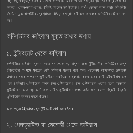
কিছু কিছু সফট্ওয়্যার রয়েছে যেগুলি কম্পিউটার এর সিস্টেমের সমস্যার সৃষ্টি করার জন্য তৈরী করা
হয়েছে। যেমন-ম্যালওয়্যার, শর্টকাট, ট্রাজেন হর্স ইত্যাদি। অর্থাৎ যেসকল সফট্ওয়্যার কম্পিউটার
সিস্টেমে ঢুকে কম্পিউটার প্রোগ্রামের বিভিন্ন সমস্যার সৃষ্টি করে তাদেরকে কম্পিউটার ভাইরাস বলা
হয়।
কম্পিউটার ভাইরাস মুক্ত রাখার উপায়
১. ইন্টারনেট থেকে ভাইরাস
কম্পিউটারে ভাইরাস প্রবেশ করার সব থেকে বড় মাধ্যম হচ্ছে ইন্টারনেট। কম্পিউটারে মধ্যে
ইন্টারনেটের মাধ্যমে সবচেয়ে বেশি ভাইরাস প্রবেশ করে থাকে, এইজন্য কম্পিউটারে ইন্টারনেট
চালানোর সময়ে আপনাকে এন্টি-ভাইরাস সফটওয়্যার ব্যবহার করতে হবে। সেই এন্টিভাইরাস হতে
পারে প্রিমিয়াম এন্টিভাইরাস অথবা ফ্রি এন্টিভাইরাস। ফ্রি এন্টিভাইরাস গুলোর মধ্যে অন্যতম
এন্টিভাইরাস হচ্ছে অ্যাভাস্ট এবং পেইড এন্টিভাইরাস হচ্ছে নর্তন এবং ক্যাস্পারিস্কাই ইত্যাদি
এন্টিভাইরাস ব্যবহার করতে পারেন।
আরও পড়ুনঃ
উইন্ডোজে স্লো ইন্টারনেট ফাস্ট করার উপায়
২. পেনড্রাইভ বা মেমোরী থেকে ভাইরাস