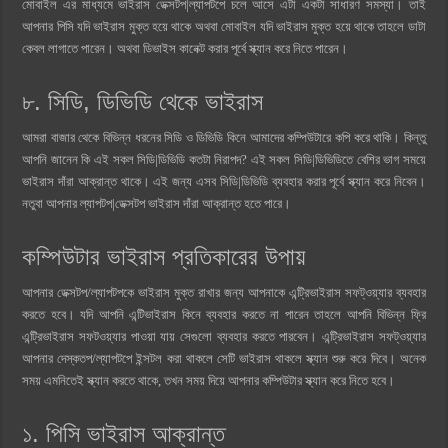
মোবাইল এর মাধ্যমে ভাইরাস ডেক্সটপ|ল্যাপটপে চলে আসে এটা একটা সাধারণ সমস্যা। তাই
আপনার পিসি যদি ভাইরাস মুক্ত হয়ে থাকে অথবা মোবাইল যদি ভাইরাস মুক্ত হয়ে থাকে তাহলে ডাটা
কেবল লাগাতে পারেন। অথবা ডিভাইস কানেক্ট করার পূর্বে স্ক্যান করে নিতে পারেন।
৮. সিডি, ডিভিডি থেকে ভাইরাস
আমরা বাজার থেকে বিভিন্ন ধরনের সিডি ও ডিভিডি কিনে আমাদের কম্পিউটারে কপি করে থাকি। কিন্তু
আপনি জানেন কি এই সকল সিডি|ডিভিডি কতটা নিরাপদ? এই সকল সিডি|ডিভিডিতে বেশির ভাগ সময়ে
ভাইরাস দাঁরা আক্রান্ত থাকে। এই জন্য এসব সিডি|ডিভিডি ব্যবহার করার পূর্বে স্ক্যান করে নিবেন।
নতুবা আপনার ল্যাপটপ|ডেক্সটপ ভাইরাস দাঁরা আক্রান্ত হতে পারে।
কম্পিউটার ভাইরাস প্রতিকারের উপায়
আপনার ডেক্সটপ/ল্যাপটপকে ভাইরাস মুক্ত রাখার জন্য আপনাকে এন্ট্রিভাইরাস সফট্ওয়্যার ব্যবহার
করতে হবে। যদি আপনি এন্টিভাইরাস কিনে ব্যবহার করতে না পারেন তাহলে আপনি বিভিন্ন ফ্রি
এন্ট্রিভাইরাস সফটওয়্যার পাওয়া যায় সেগুলো ব্যবহার করতে পারবেন। এন্ট্রিভাইরাস সফট্ওয়্যার
আপনার দেস্কতপ/ল্যাপটপে ইন্সটল করা থাকলে সেটি ভাইরাস থাকলে স্ক্যান শুরু করে দিবে। অনেক
সময় এমনিতেই স্ক্যান করতে থাকে, তখন সময় দিয়ে আপনার কম্পিউটার স্ক্যান করে নিতে হবে।
১. পিসি ভাইরাস আক্রান্ত