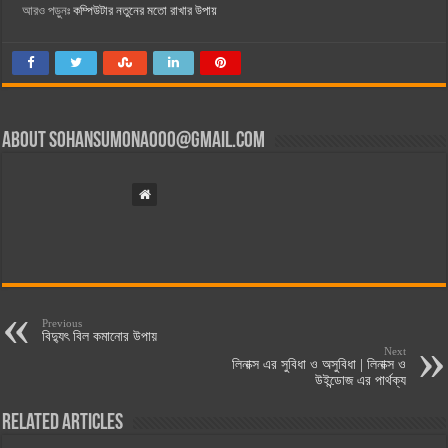
আরও পড়ুনঃ
কম্পিউটার নতুনের মতো রাখার উপায়
About
sohansumona000@gmail.com
Previous
বিদ্যুৎ বিল কমানোর উপায়
Next
লিনাক্স এর সুবিধা ও অসুবিধা | লিনাক্স ও
উইন্ডোজ এর পার্থক্য
Related Articles