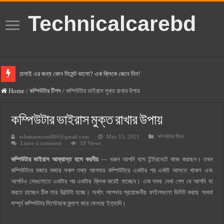
Technicalcarebd
ঢালাই এর জন্য কোন সিমেন্ট ভালো? এক ক্লিকে জেনে নিন!
বসুন্ধরা সিমেন্ট এর দাম ২০২৫
Home
/
কম্পিউটার টিপস
/
কম্পিউটার ভাইরাস মুক্ত রাখার উপায়
স্ক্যান সিমেন্ট এর দাম ২০২৫
কম্পিউটার ভাইরাস মুক্ত রাখার উপায়
হোলসিম সিমেন্ট দাম ২০২৫
sohansumona000@gmail.com
May 13, 2021
কম্পিউটার টিপস
সুপারক্রিট সিমেন্ট দাম ২০২৫
Leave a comment
19 Views
জুডিশিয়াল ম্যাজিস্ট্রেট কি? জুডিশিয়াল ম্যাজিস্ট্রেট এর সুযোগ সুবিধা
কম্পিউটার ভাইরাস আক্রান্ত হলে করনীয়
— ধরুন আপনি বসে ইন্টারনেটে কাজ করছেন। তখন
ওয়ালটন মোবাইল কিস্তিতে কেনার নিয়ম ২০২৫
কম্পিউটারে মজার মজার সকল তথ্য আপনার কম্পিউটারে একটার পর একটা আসতে থাকল এবং
আপনিও সেগুলোতে একটার পর একটায় ক্লিক করেই যাচ্ছেন। এক সময় দেখা গেল যে আপনি যা
ওয়ালটন টিভি কিস্তিতে কেনার নিয়ম ২০২৫
করতে চাচ্ছেন ঠিক তার উল্টোটা হচ্ছে। অর্থাৎ আপনার প্রয়োজনীয় ফাইলগুলো ডিলিট করছে অথবা
গ্রামে লাভজনক ব্যবসা ২০২৫ ও গ্রামের বাজারে ব্যবসার আইডিয়া
সম্পূর্ন কম্পিউটার সিস্টেমকে ক্র্যাশ করে ফেলছে ইত্যাদি।
জেনে নিন, বর্তমানে মোবাইল ঘড়ি দাম কত ২০২৫