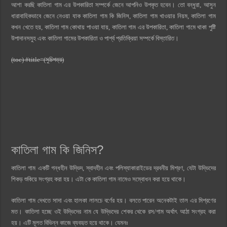
আশা করছি কাতিলা গাম এর উপকারিতা সম্পর্কে জেনে আপনিও উপকৃত হবেন। তো বন্ধুরা, আসুন
ধারাবাহিকভাবে জেনে নেওয়া যাক কাতিলা গাম কি জিনিস, কাতিলা গাম খাওয়ার নিয়ম, কাতিলা গাম
কখন খেতে হয়, কাতিলা গাম কোথায় পাওয়া যায়, কাতিলা গাম এর উপকারিতা, কাতিলা গামে থাকা পুষ্টি
উপাদানসমুহ এবং কাতিলা গামের উপকারিতা ও পার্শ্ব প্রতিক্রিয়া সম্পর্কে বিস্তারিত।
(toc) #title=(সুচিপত্র)
কাতিলা গাম কি জিনিস?
কাতিলা গাম একটি গন্ধহীন উদ্ভিদ, স্বাদহীন এবং পলিস্যাকারাইডের দ্রবনীয় মিশ্রণ, যেটা উদ্ভিদের
শিকড় শুকিয়ে সংগ্রহ করা হয়। এটা কে কাতিলা গাম নামেও সম্বোধন করা হয়ে থাকে।
কাতিলা গাম দেখতে সাদা এবং হালকা লালচে বর্ণের হয়। বলতে পারেন অনেকটাই তাল এর মিশ্রণের
মত। কাতিলা হচ্ছে ওই উদ্ভিদের নাম যে উদ্ভিদের শেকর থেকে রস/গাম অর্থাৎ আঠা সংগ্রহ করা
হয়। এটি মূলত বিভিন্ন কাজে ব্যবহৃত হয়ে থাকে। যেমনঃ