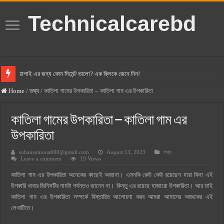
Technicalcarebd
ঢালাই এর জন্য কোন সিমেন্ট ভালো? এক ক্লিকে জেনে নিন!
বসুন্ধরা সিমেন্ট এর দাম ২০২৫
Home
/
তথ্য
/
কাতিলা গামের উপকারিতা – কাতিলা গাম এর উপকারিতা
স্ক্যান সিমেন্ট এর দাম ২০২৫
কাতিলা গামের উপকারিতা – কাতিলা গাম এর
হোলসিম সিমেন্ট দাম ২০২৫
উপকারিতা
সুপারক্রিট সিমেন্ট দাম ২০২৫
sohansumona000@gmail.com
August 13, 2023
তথ্য
জুডিশিয়াল ম্যাজিস্ট্রেট কি? জুডিশিয়াল ম্যাজিস্ট্রেট এর সুযোগ সুবিধা
Leave a comment
19 Views
ওয়ালটন মোবাইল কিস্তিতে কেনার নিয়ম ২০২৫
কাতিলা গাম এর উপকারিতা অনেকের কাছেই অজানা। এমনকি কেউ কেউ রয়েছেন যারা কিনা এই
উপকারি খাবার জিনিসটির নামটা পর্যন্তও জানেন না। কিন্তু এর রয়েছে হাজারো উপকারিতা। আর তাই
ওয়ালটন টিভি কিস্তিতে কেনার নিয়ম ২০২৫
কাতিলা গাম এর উপকারিতা সম্পর্কে বিস্তারিত আলোচনা করব আমরা আমাদের আজকের এই
গ্রামে লাভজনক ব্যবসা ২০২৫ ও গ্রামের বাজারে ব্যবসার আইডিয়া
লেখাটিতে।
জেনে নিন, বর্তমানে মোবাইল ঘড়ি দাম কত ২০২৫