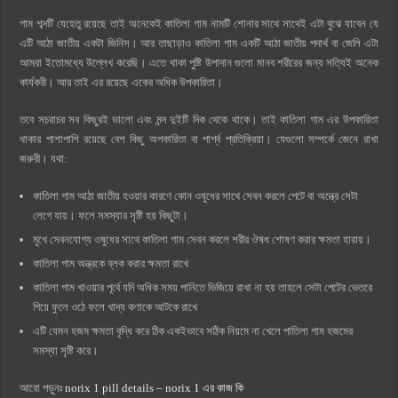
গাম শব্দটি যেহেতু রয়েছে তাই অনেকেই কাতিলা গাম নামটি শোনার সাথে সাথেই এটা বুঝে যাবেন যে
এটি আঠা জাতীয় একটা জিনিস। আর তাছাড়াও কাতিলা গাম একটি আঠা জাতীয় পদার্থ বা জেলি এটা
আমরা ইতোমধ্যে উল্লেখ করেছি। এতে থাকা পুষ্টি উপাদান গুলো মানব শরীরের জন্য সত্যিই অনেক
কার্যকরী। আর তাই এর রয়েছে একের অধিক উপকারিতা।
তবে সচরাচর সব কিছুরই ভালো এবং মন্দ দুইটি দিক থেকে থাকে। তাই কাতিলা গাম এর উপকারিতা
থাকার পাশাপাশি রয়েছে বেশ কিছু অপকারিতা বা পার্শ্ব প্রতিক্রিয়া। যেগুলো সম্পর্কে জেনে রাখা
জরুরী। যথা:
কাতিলা গাম আঠা জাতীয় হওয়ার কারণে কোন ওষুধের সাথে সেবন করলে পেটে বা অন্ত্রে সেটা
লেগে যায়। ফলে সমস্যার সৃষ্টি হয় কিছুটা।
মুখে সেবনযোগ্য ওষুধের সাথে কাতিলা গাম সেবন করলে শরীর ঔষধ শোষণ করার ক্ষমতা হারায়।
কাতিলা গাম অন্ত্রকে ব্লক করার ক্ষমতা রাখে
কাতিলা গাম খাওয়ার পূর্বে যদি অধিক সময় পানিতে ভিজিয়ে রাখা না হয় তাহলে সেটা পেটের ভেতরে
গিয়ে ফুলে ওঠে ফলে খাদ্য কণাকে আটকে রাখে
এটি যেমন হজম ক্ষমতা বৃদ্ধি করে ঠিক একইভাবে সঠিক নিয়মে না খেলে পাতিলা গাম হজমের
সমস্যা সৃষ্টি করে।
আরো পড়ুনঃ
norix 1 pill details – norix 1 এর কাজ কি