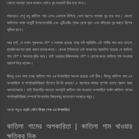
কোনো সমস্যা থেকে থাকলে সেটাও খুব সহজেই ঠিক হয়ে যাবে।
তাছাড়াও লেবু মধু কাতিলা গাম এসব একসঙ্গে মিশিয়ে খেলে ব্রণের সমস্যা দূর হয়ে যায়। কেননা
কাতিলায় থাকা অ্যান্টি ইনফ্লামেটরি এবং এন্টিএজিং ত্বক থেকে ব্রণ এবং বলিরেখা দূর করতে বিশেষ
ভূমিকা রাখে।
আর হ্যাঁ, যে সকল পুরুষদের যৌ* ন সমস্যা রয়েছে তারা যদি প্রতিদিন এই পানীয় পান করে তাহলে
ম্যাজিকের মত কাজ করবে তাদের জন্য। কেননা ইতিমধ্যে এটা গবেষণায় প্রমাণিত হয়েছে যে কাতিলা
গাম যৌ* ন ক্ষমতার বৃদ্ধি করে। তাই সচরাচর চিকিৎসকরা যৌ* ন রোগের জন্য কাতিলা গাম খাওয়ার
পরামর্শ দিয়ে থাকেন।
কিন্তু এখন কথা হচ্ছে কাতিলা গাম এর উপকারিতা অনেক রয়েছে এটা ঠিক। কিন্তু কাতিলা গাম এর
অপকারিতা বা পার্শ্বপ্রতিক্রিয়া হিসেবে কি কি রয়েছে! এ ব্যাপারে আমরা সুস্পষ্ট ধারণা প্রদান করব
আপনাদেরকে। তাই বিস্তারিত জানতে অবশ্যই কাতিলা গাম খাওয়ার অপকারিতা অর্থাৎ কাতিলা গামের
পার্শ্বপ্রতিক্রিয়া সম্পর্কে উল্লেখিত বিষয়বস্তু মনোযোগ সহকারে পড়ুন।
আরো পড়ুনঃ
ওয়েট গেইন মিল্ক শেক এর উপকারিতা
কাতিলা গামের অপকারিতা | কাতিলা গাম খাওয়ার
ক্ষতিকর দিক