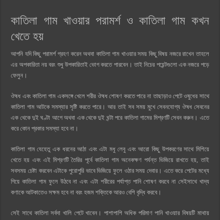
কাতিলা গাম খাওয়ার পরামর্শ ও কাতিলা গাম কখন
খেতে হয়
আপনি যদি কিছু পরামর্শ গ্রহণ করেন অথবা কাতিলা গাম খাওয়ার সময় কিছু বিষয় নজরে রাখেন তাহলে
এর অপকারিতা নয় বরং শুধু উপকারিতাই ভোগ করতে পারবেন। তাই নিচের পয়েন্টগুলো এক নজরে পড়ে
ফেলুন।
ঔষধ এবং কাতিলা গাম একসঙ্গে খেলে শরীর ঔষধ শোষণ করতে পারে না তাছাড়াও পেটে ওষুধের সাথে
কাতিলা গাম আটকে সমস্যার সৃষ্টি করতে পারে। আর তাই সব সময় মুখে সেবনযোগ্য ঔষধ সেবনের
এক থেকে দুই ঘণ্টা আগে অথবা এক থেকে দুই ঘন্টা পরে কাতিলা গামের মিশ্রণটি সেবন করুন। এতে
করে কোন প্রকার সমস্যা হবে না।
কাতিলা গাম যেহেতু এক ধরনের আঠা এবং এটা মধু লেবু এবং আরো কিছু উপকরণের সাথে মিশিয়ে
খেতে হয় এবং এই মিশ্রণটি তৈরির পূর্বে কাতিলা গাম অনেকক্ষণ পর্যন্ত ভিজিয়ে রাখতে হয়, তাই
সবসময় চেষ্টা করবেন এটাকে পুরোপুরি ভাবে ভিজিয়ে ফুলে ওঠার সময় দেবার। এতে করে পেটের মধ্যে
গিয়ে কাতিলা গাম ফুলে উঠবে না এবং এটা শরীরের পর্যাপ্ত পানি শোষণ করবে না সেইসাথে খাদ্য
কণাকে আটকাতেও সক্ষম হবে না বরং হজম শক্তিকে আরও বেশি বৃদ্ধি করবে।
সেই সাথে কাতিলা সর্বদা খালি পেটে খাবেন। পাশাপাশি অধিক পরিমাণ পানি খাওয়ার বিষয়টি মাথায়