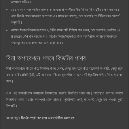
অপসারণ জড়িত।
২৫০ এমএল গরম পানিতে হাফ চা চামচ শুকনো কালিজিরা বীজ দিবেন, দিনে দুইবার পান করবেন।
এতে কিডনি পাথর অনেকটা অপসারণ এর সম্ভাবনা রয়েছে, তবে অবশ্যই তা চিকিৎসকের পরামর্শ
অনুযায়ী।
আপেল সিডার ভিনেগারের সাথে ২ টেবিল চামচ পানি মিশিয়ে পান করুন, তবে অবশ্যই একদিনে ১৫
চা চামচের বেশি পান করবেন না। আপেল সিডার ভিনেগারে থাকা অ্যাসিটিক অ্যাসিড কিডনিতে
পাথর দূর করতে ও ব্যথা কমাতে সাহায্য করে।
বিনা অপারেশনে গলবে কিডনির পাথর
বিনা অপারেশনে গলতে পারে কিডনির পাথর যেমন, লেবুর রস হতে পারে অনেকটা উপকারী, লেবুর রসে
রয়েছে হাইড্রক্সিসিট্রেট, এটি আমাদের শরীরের ক্যালসিয়াম অক্সালেট ক্রিস্টাল গলিয়ে দিতে সাহায্য
করে।
এবং এই ক্যালসিয়াম অক্সালেট ক্রিস্টালের জন্যই কিডনিতে পাথর হয়। তাছাড়াও বংশগত কারণে
কিডনিতে পাথর হওয়ার আশঙ্কা বেশি থাকে। প্রতিদিনই একটু না একটু লেবুর রস খাওয়া খুবই
উপকারী।
আরো পড়ুনঃ
কিডনির পয়েন্ট কত হলে ডায়ালাইসিস করতে হয়