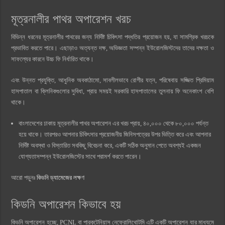
মূত্রনালীর পাথর অপারেশন খরচ
বিভিন্ন ধরনের মূত্রনালীর পাথরের জন্য নির্দিষ্ট চিকিৎসা পদ্ধতির প্রয়োজন হয়, যা সামগ্রিক খরচকে
প্রভাবিত করতে পারে। এছাড়াও অত্যন্ত দক্ষ, অভিজ্ঞতা সম্পন্ন ইউরোলজিস্টদের তাদের দক্ষতা ও
সাফল্যের কারনে উচ্চ ফি নির্ধারিত থাকে।
এবং উন্নত প্রযুক্তি, আধুনিক অবকাঠামো, সাবলীলভাবে রোগীর যত্ন, পরিষেবায় সজ্জিত প্রিমিয়াম
হাসপাতাল বা ক্লিনিকগুলোর সুবিধা, প্রায় সময়ই সরকারি হাসপাতালের তুলনায় ফি অনেকাংশ বেশি
থাকে।
বাংলাদেশের ঢাকায় মূত্রনালীর পাথর অপারেশন এর খরচ প্রায়, ৪০,০০০ থেকে ৮০,০০০ পর্যন্ত
হয়ে থাকে। তারপরও আপনার চিকিৎসার প্রয়োজনীয় জিনিসপত্রের উপর ভিত্তি করে এবং আপনার
নির্দিষ্ট অবস্থা ও বিস্তারিত সবকিছু বিবেচনা করে, একটি সঠিক অনুমান পেতে অবশ্যই একজন
যোগ্যতাসম্পন্ন ইউরোলজিস্টের সাথে পরামর্শ করতে পারেন।
আরো পড়ুনঃ
কিডনি ড্যামেজের লক্ষণ
কিডনি অপারেশন কিভাবে হয়
কিডনি অপারেশন হচ্ছে, PCNL বা পারকুটেনিয়াস নেফ্রোলিথোটমি এটি একটি অপারেশন যার মাধ্যমে