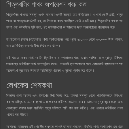
পিত্তথলির পাথর অপারেশন খরচ কত
পিত্তথলির পাথরের সমস্যা এখন সাধারণ একটি সমস্যা হয়ে দাঁড়িয়েছে। এখনো ছোট ছোট, শক্ত
পাথর যা গলব্লাডারে তৈরি হয়, তা লিভারের কাছে অবস্থিত ছোট্ট একটি অঙ্গ। পিত্তথলির পাথরগুলো
ব্যথা এবং অস্বস্তির সৃষ্টি করে, এই সমস্যাগুলো অপসারনের জন্য অস্ত্রপচারের প্রয়োজন পড়ে।
বাংলাদেশের ঢাকায় পিত্তথলির পাথর অপারেশনের খরচ প্রায় ২৫,০০০ থেকে ৫০,০০০ টাকা পর্যন্ত,
তবে তা বিভিন্ন কারণের উপর নির্ভর করে থাকে।
এই খরচের মধ্যে সার্জনের ফি, ক্লিনিক বা হাসপাতালের খরচ, অ্যানস্হেশিয়া ও অন্যান্য চিকিৎসা
সরবরাহের অতিরিক্ত চার্জ অন্তর্ভুক্ত থাকে। সরকারি হাসপাতালের চেয়ে বেসরকারি হাসপাতালগুলো
অনেকাংশ ব্যয়বহুল কারন তা অতিরিক্ত পরিষেবা ও সুবিধা প্রদান করে থাকে।
লেখকের শেষকথা
কিডনির পাথর আকার এবং বিকাশের উপর নির্ভর করে, হালকা সমস্যা থেকে প্রাথমিকভাবে চিকিৎসা
করালে ভবিষ্যতে অনেক ব্যাথা এবং গুরুতর জটিলতা এড়ানো যায়। আমাদের সুস্বাস্থ্যের জন্য এবং
রোগমুক্ত থাকার জন্য প্রতিদিন প্রচুর পরিমাণে পানি পান করা উচিত। এবং খাবারে অতিরিক্ত লবণ
পরিহার করা উচিত।
আমাদের আজকের এই পোস্টের মাধ্যমে আপনি জানতে পারলেন, কিডনির পাথর অপারেশন এর খরচ