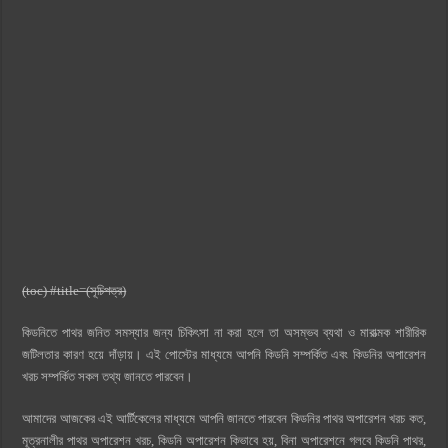
(toc) #title=(সূচিপত্র)
কিডনিতে পাথর জনিত সমস্যার জন্য চিকিৎসা না করা হলে তা অসম্ভব ব্যথা ও মারাত্মক শারীরিক
জটিলতার কারণ হয়ে দাঁড়ায়। এই পোস্টের মাধ্যমে আপনি কিডনি সম্পর্কিত এবং কিডনির অপারেশন
খরচ সম্পর্কিত সকল তথ্য জানতে পারবেন।
আমাদের আজকের এই আর্টিকেলের মাধ্যমে আপনি জানতে পারবেন কিডনির পাথর অপারেশন খরচ কত,
মূত্রনালীর পাথর অপারেশন খরচ, কিডনি অপারেশন কিভাবে হয়, বিনা অপারেশনে গলবে কিডনি পাথর,