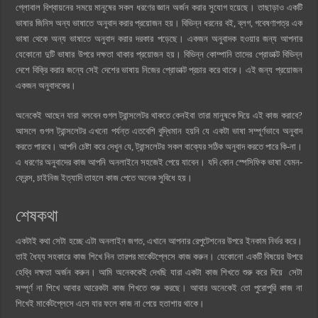
গ্লোবাল বিশ্বায়নের সময়ে মানুষের সকল ধরণের জ্ঞান অর্জন করার সুযোগ হয়েছে। তাছাড়াও একটি
ভাষার জিনিস অন্য ভাষাতে অনুবাদ করার প্রয়োজন হয়। বিভিন্ন ধরনের বই, ব্লগ, গবেষণাপত্র এক
ভাষা থেকে অন্য ভাষাতে অনুবাদ করার দরকার পড়েছে। একজন অনুবাদক হওয়ার জন্য আপনার
যেকোনো ‍দুটি ভাষার উপরে দক্ষতা থাকার প্রয়োজন হয়। বিভিন্ন কোম্পানি তাদের প্রোডাক্ট বিভিন্ন
দেশে বিক্রি করার জন্যে সেই দেশের ভাষায় নিজের প্রোডাক্ট প্রচার করে থাকে। এই জন্য প্রয়োজন
একজন অনুবাদকের।
অনেকেই আছেন যারা বলবেন গুগল ট্রান্সলেটর থাকতে কেনইবা তারা মানুষকে দিয়ে এই কাজ করাবে?
আসলে গুগল ট্রান্সলেটর এখনো পর্যন্ত এতবেশি বুদ্ধিমান হয়নি যে একটা ভাষা সম্পূর্ণভাবে অনুবাদ
করতে পারবে। আপনি চেষ্টা করে দেখুন যে, ট্রান্সলেটর সকল বাক্যের সঠিক অনুবাদ করতে পারে কি-না।
এ ধরণের অনুবাদের কাজ আপনি অনলাইনে সহজেই পেয়ে যাবেন। যদি কোন স্পেসিফিক ভাষা যেমন-
ফ্রেন্স, চাইনিজ ইত্যাদি তাহলে কাজ পেতে অনেক সুবিধে হয়।
শেষকথা
একটাই কথা সেটা হচ্ছে এটা অনলাইন জগত, এখানে আপনার রেপুটেশনের উপরে ইনকাম নির্ভর করে।
তাই ধৈয্য সহকারে কাজ শিখে নিন তারপর মার্কেটপ্লেসে কাজ করুন। যেকোনো একটি বিষয়ের ‍উপরে
হেব্বি দক্ষতা অর্জন করুন। আমি অনেককেই দেখছি যারা একটা কাজ শিখতে শুরু করে দিয়ে সেটা
সম্পূর্ণ না শিখে আবার আরেকটা কাজ শিখতে শুরু করছে। আবার অনেকেই তো পুরোপুরি কাজ না
শিখেই মার্কেটপ্লেসে এসে যার ফলে কাজ না পেয়ে হতাশায় থাকে।