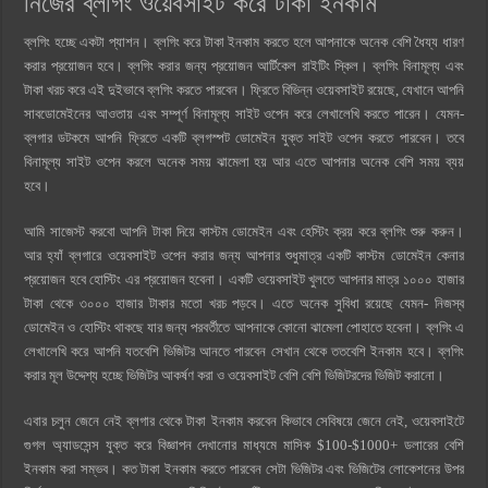
নিজের ব্লগিং ওয়েবসাইট করে টাকা ইনকাম
ব্লগিং হচ্ছে একটা প্যাশন। ব্লগিং করে টাকা ইনকাম করতে হলে আপনাকে অনেক বেশি ধৈয্য ধারণ
করার প্রয়োজন হবে। ব্লগিং করার জন্য প্রয়োজন আর্টিকেল রাইটিং স্কিল। ব্লগিং বিনামূল্য এবং
টাকা খরচ করে এই দুইভাবে ব্লগিং করতে পারবেন। ফ্রিতে বিভিন্ন ওয়েবসাইট রয়েছে, যেখানে আপনি
সাবডোমেইনের আওতায় এবং সম্পূর্ণ বিনামূল্য সাইট ওপেন করে লেখালেখি করতে পারেন। যেমন-
ব্লগার ডটকমে আপনি ফ্রিতে একটি ব্লগস্পট ডোমেইন যুক্ত সাইট ওপেন করতে পারবেন। তবে
বিনামূল্য সাইট ওপেন করলে অনেক সময় ঝামেলা হয় আর এতে আপনার অনেক বেশি সময় ব্যয়
হবে।
আমি সাজেস্ট করবো আপনি টাকা দিয়ে কাস্টম ডোমেইন এবং হেস্টিং ক্রয় করে ব্লগিং শুরু করুন।
আর হ্যাঁ ব্লগারে ওয়েবসাইট ওপেন করার জন্য আপনার শুধুমাত্র একটি কাস্টম ডোমেইন কেনার
প্রয়োজন হবে হোস্টিং এর প্রয়োজন হবেনা। একটি ওয়েবসাইট খুলতে আপনার মাত্র ১০০০ হাজার
টাকা থেকে ৩০০০ হাজার টাকার মতো খরচ পড়বে। এতে অনেক সুবিধা রয়েছে যেমন- নিজস্ব
ডোমেইন ও হোস্টিং থাকছে যার জন্য পরবর্তীতে আপনাকে কোনো ঝামেলা পোহাতে হবেনা। ব্লগিং এ
লেখালেখি করে আপনি যতবেশি ভিজিটর আনতে পারবেন সেখান থেকে ততবেশি ইনকাম হবে। ব্লগিং
করার মূল উদ্দেশ্য হচ্ছে ভিজিটর আকর্ষণ করা ও ওয়েবসাইট বেশি বেশি ভিজিটরদের ভিজিট করানো।
এবার চলুন জেনে নেই ব্লগার থেকে টাকা ইনকাম করবেন কিভাবে সেবিষয়ে জেনে নেই, ওয়েবসাইটে
গুগল অ্যাডসেন্স যুক্ত করে বিজ্ঞাপন দেখানোর মাধ্যমে মাসিক $100-$1000+ ডলারের বেশি
ইনকাম করা সম্ভব। কত টাকা ইনকাম করতে পারবেন সেটা ভিজিটর এবং ভিজিটের লোকেশনের উপর