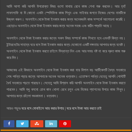
আমি আশা করি আপনি উপরোক্ত বিষয় গুলো মাথায় রেখে কাজ শেখা শুরু করবেন। আর হ্যাঁ
লাফালাফি বা দি কোনো একটা স্পেসিফিক কাজ শিখুন এবং সাইবার জগতে নিজের দেশের নামটিকে
উজ্বল করুন। অনলাইন থেকে টাকা ইনকাম করার জন্য অনেকগুলি কাজ সম্পর্কে আলোচনা করেছি।
এছাড়াও অনলাইন থেকে টাকা ইনকাম করার জন্য অনেক সহজ এবং কঠিন ‍পদ্ধতি আছে।
অনলাইন থেকে টাকা ইনকাম করার জন্যে সকল বিষয় সম্পর্কে কাজ শিখতে হবে এমনটি কিন্ত নয়।
ইন্টারনেটের সাহায্য ঘরে বসে টাকা ইনকাম করার জন্য যেকোনো একটি দক্ষতায় আপনার জন্য যথেষ্ট।
অনলাইন থেকে টাকা ইনকাম করতে চাইলে সিদ্ধান্ত নিন এবং আর সময় নষ্ট না করে দ্রুত কাজ শুরু
করে দিন।
আজকের এই কিভাবে অনলাইন থেকে টাকা ইনকাম করা যায় বিশাল বড় আর্টিকেলটি ধৈয্য সহকারে
শেষ পর্যন্ত পড়ার জন্যে আপনাকে অনেক অনেক ধন্যবাদ। এতোক্ষণ পর্যন্ত যেহেতু আপনি পোস্টটি
ধৈর্য সহকারে পড়তে পারছেন। সেহেতু আমি বিশ্বাস করি আপনি অনলাইন থেকে টাকা ইনকাম করতে
পারবেন। আমি শুধু বলবো চোখ কান খোলা রেখে চলুন এবং নিজের প্যাশনের উপরে কাজ শিখুন।
আপনার জন্য রইলো শুভকামনা। ধন্যবাদ।
আরও পড়ুনঃ
ঘরে বসে মোবাইলে আয় করার উপায় | ঘরে বসে টাকা আয় করতে চাই