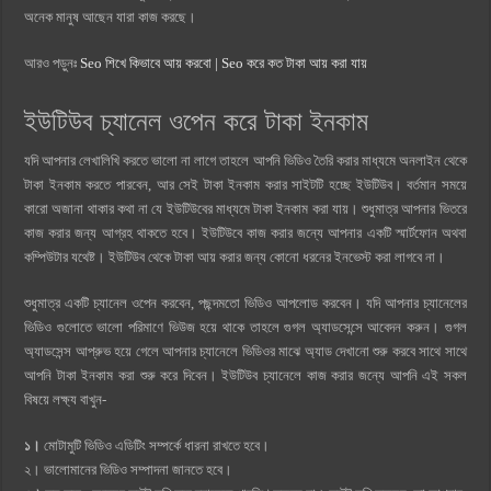
অনেক মানুষ আছেন যারা কাজ করছে।
আরও পড়ুনঃ
Seo শিখে কিভাবে আয় করবো | Seo করে কত টাকা আয় করা যায়
ইউটিউব চ্যানেল ওপেন করে টাকা ইনকাম
যদি আপনার লেখালিখি করতে ভালো না লাগে তাহলে আপনি ভিডিও তৈরি করার মাধ্যমে অনলাইন থেকে
টাকা ইনকাম করতে পারবেন, আর সেই টাকা ইনকাম করার সাইটটি হচ্ছে ইউটিউব। বর্তমান সময়ে
কারো অজানা থাকার কথা না যে ইউটিউবের মাধ্যমে টাকা ইনকাম করা যায়। শুধুমাত্র আপনার ভিতরে
কাজ করার জন্য আগ্রহ থাকতে হবে। ইউটিউবে কাজ করার জন্যে আপনার একটি স্মার্টফোন অথবা
কম্পিউটার যথেষ্ট। ইউটিউব থেকে টাকা আয় করার জন্য কোনো ধরনের ইনভেস্ট করা লাগবে না।
শুধুমাত্র একটি চ্যানেল ওপেন করবেন, পছন্দমতো ভিডিও আপলোড করবেন। যদি আপনার চ্যানেলের
ভিডিও গুলোতে ভালো পরিমাণে ভিউজ হয়ে থাকে তাহলে গুগল অ্যাডসেন্সে আবেদন করুন। গুগল
অ্যাডসেন্স আপ্রুভ হয়ে গেলে আপনার চ্যানেলে ভিডিওর মাঝে অ্যাড দেখানো শুরু করবে সাথে সাথে
আপনি টাকা ইনকাম করা শুরু করে দিবেন। ইউটিউব চ্যানেলে কাজ করার জন্যে আপনি এই সকল
বিষয়ে লক্ষ্য বাখুন-
১।
মোটামুটি ভিডিও এডিটিং সম্পর্কে ধারনা রাখতে হবে।
২। ভালোমানের ভিডিও সম্পাদনা জানতে হবে।