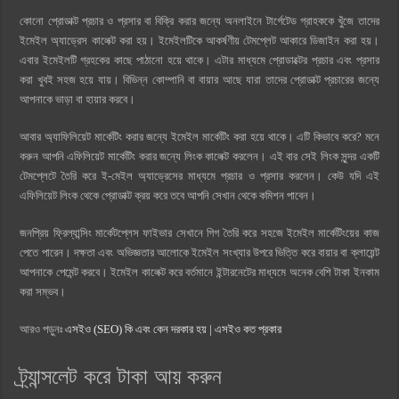
কোনো প্রোডাক্ট প্রচার ও প্রসার বা বিক্রি করার জন্যে অনলাইনে টার্গেটেড গ্রাহককে খুঁজে তাদের
ইমেইল অ্যাড্রেস কালেক্ট করা হয়। ইমেইলটিকে আকর্ষণীয় টেমপ্লেট আকারে ডিজাইন করা হয়।
এবার ইমেইলটি গ্রহকের কাছে পাঠানো হয়ে থাকে। এটার মাধ্যমে প্রোডাক্টের প্রচার এবং প্রসার
করা খুবই সহজ হয়ে যায়। বিভিন্ন কোম্পানি বা বায়ার আছে যারা তাদের প্রোডাক্ট প্রচারের জন্যে
আপনাকে ভাড়া বা হায়ার করবে।
আবার অ্যাফিলিয়েট মার্কেটিং করার জন্যে ইমেইল মার্কেটিং করা হয়ে থাকে। এটি কিভাবে করে? মনে
করুন আপনি এফিলিয়েট মার্কেটিং করার জন্যে লিংক কালেক্ট করলেন। এই বার সেই লিংক সুন্দর একটি
টেমপ্লেটে তৈরি করে ই-মেইল অ্যাড্রেসের মাধ্যমে প্রচার ও প্রসার করলেন। কেউ যদি এই
এফিলিয়েট লিংক থেকে প্রোডাক্ট ক্রয় করে তবে আপনি সেখান থেকে কমিশন পাবেন।
জনপ্রিয় ফ্রিল্যান্সিং মার্কেটপ্লেস ফাইভার সেখানে গিগ তৈরি করে সহজে ইমেইল মার্কেটিংয়ের কাজ
পেতে পারেন। দক্ষতা এবং অভিজ্ঞতার আলোকে ইমেইল সংখ্যার উপরে ভিত্তি করে বায়ার বা ক্লায়েন্ট
আপনাকে পেমেন্ট করবে। ইমেইল কালেক্ট করে বর্তমানে ইন্টারনেটের মাধ্যমে অনেক বেশি টাকা ইনকাম
করা সম্ভব।
আরও পড়ুনঃ
এসইও (SEO) কি এবং কেন দরকার হয় | এসইও কত প্রকার
ট্র্যান্সলেট করে টাকা আয় করুন