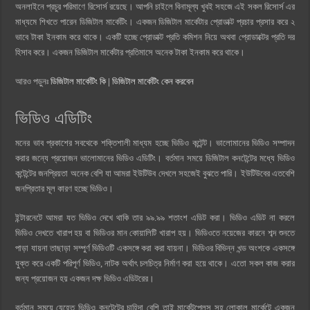
অনলাইনে প্রচুর পরিমাণে রিসোর্স রয়েছে। আপনি চাইলে বিনামূল্য খুবই সহজে এই সকল রিসোর্স এর
মাধ্যমে শিখতে পারেন ডিজিটাল মার্কেটিং। একজন ডিজিটাল মার্কেটার প্রোডাক্ট প্রচার প্রসার করে ২
ভাবে টাকা ইনকাম করে থাকে। একটি হচ্ছে প্রোডাক্ট প্রতি কমিশন নিয়ে অথবা প্রোডাক্টের প্রতি দর
হিসাব করে। একজন ডিজিটাল মার্কেটার প্রতিমাসে অনেক টাকা ইনকাম করে থাকে।
আরও পড়ুনঃ
ডিজিটাল মার্কেটিং কি | ডিজিটাল মার্কেটিং কেন করবেন
ভিডিও এডিটিং
মনের ভাব প্রকাশের সবথেকে শক্তিশালী মাধ্যম হচ্ছে ভিডিও কন্টেন্ট। ভালোমানের ভিডিও সম্পাদন
করার জন্যে প্রয়োজন ভালোমানের ভিডিও এডিটিং। বর্তমান সময়ে ডিজিটাল কনটেন্টের মধ্যে ভিডিও
কন্টেন্টের জনপ্রিয়তা অনেক বেশি যা আমরা ইউটিউব দেখলে সহজেই বুঝতে পারি। ইউটিউবের এতবেশি
জনপ্রিতার মূল কারণ হচ্ছে ভিডিও।
ইন্টারনেটে আমরা যত ভিডিও দেখে থাকি তার ৯৯.৯৯ শতাংশ এডিট করা। ভিডিও এডিট না করলে
ভিডিও দেখতে খারাপ হয় বা ভিডিওর মান কোয়ালিটি খারাপ হয়। ভিডিওতে নয়েজের কারনে শব্দ শুনতে
পাড়া যায়না তাছাড়া সম্পুর্ণ ভিডিওটি একসঙ্গে করা করা যায়না। ভিডিওর বিভিন্ন খন্ড অংশকে একসঙ্গে
যুক্ত করে একটি পরিপূর্ণ ভিডিও, নাটক অর্থাৎ চলচিত্র নির্মাণ করা হয়ে থাকে। এতো সকল কাজ করার
জন্য প্রয়োজন হয় একজন দক্ষ ভিডিও এডিটরের।
বর্তমান সময়ে যেহেতু ভিডিও কনটেন্টের চাহিদা বেশি তাই মার্কেটপ্লেস সহ লোকাল মার্কেটে একজন