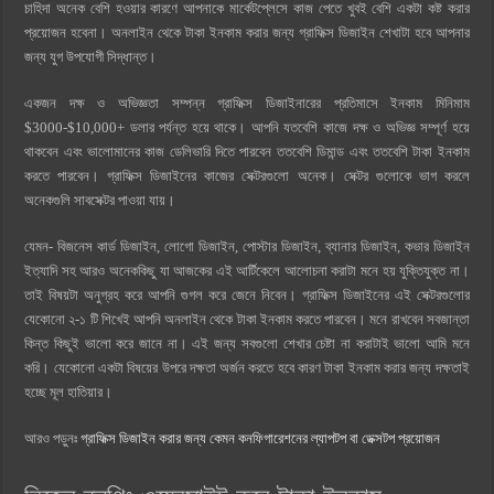
চাহিদা অনেক বেশি হওয়ার কারণে আপনাকে মার্কেটপ্লেসে কাজ পেতে খুবই বেশি একটা কষ্ট করার
প্রয়োজন হবেনা। অনলাইন থেকে টাকা ইনকাম করার জন্য গ্রাফিক্স ডিজাইন শেখাটা হবে আপনার
জন্য যুগ উপযোগী সিদ্ধান্ত।
একজন দক্ষ ও অভিজ্ঞতা সম্পন্ন গ্রাফিক্স ডিজাইনারের প্রতিমাসে ইনকাম মিনিমাম
$3000-$10,000+ ডলার পর্যন্ত হয়ে থাকে। আপনি যতবেশি কাজে দক্ষ ও অভিজ্ঞ সম্পূর্ণ হয়ে
থাকবেন এবং ভালোমানের কাজ ডেলিভারি দিতে পারবেন ততবেশি ডিমান্ড এবং ততবেশি টাকা ইনকাম
করতে পারবেন। গ্রাফিক্স ডিজাইনের কাজের সেক্টরগুলো অনেক। সেক্টর গুলোকে ভাগ করলে
অনেকগুলি সাবসেক্টর পাওয়া যায়।
যেমন- বিজনেস কার্ড ডিজাইন, লোগো ডিজাইন, পোস্টার ডিজাইন, ব্যানার ডিজাইন, কভার ডিজাইন
ইত্যাদি সহ আরও অনেককিছু যা আজকের এই আর্টিকেলে আলোচনা করাটা মনে হয় যুক্তিযুক্ত না।
তাই বিষয়টা অনুগ্রহ করে আপনি গুগল করে জেনে নিবেন। গ্রাফিক্স ডিজাইনের এই সেক্টরগুলোর
যেকোনো ২-১ টি শিখেই আপনি অনলাইন থেকে টাকা ইনকাম করতে পারবেন। মনে রাখবেন সবজান্তা
কিন্ত কিছুই ভালো করে জানে না। এই জন্য সবগুলো শেখার চেষ্টা না করাটাই ভালো আমি মনে
করি। যেকোনো একটা বিষয়ের উপরে দক্ষতা অর্জন করতে হবে কারণ টাকা ইনকাম করার জন্য দক্ষতাই
হচ্ছে মূল হাতিয়ার।
আরও পড়ুনঃ
গ্রাফিক্স ডিজাইন করার জন্য কেমন কনফিগারেশনের ল্যাপটপ বা ডেক্সটপ প্রয়োজন