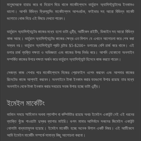
মানুষদেরকে হায়ার করে বা নিয়োগ দিয়ে থাকে মার্কেটপ্লেসে ভার্চুয়াল অ্যাসিস্ট্যান্টদের ইনকামও
ভালো। আপনি বিভিন্ন ফ্রিল্যান্সিং মার্কেটপ্লেস আপওর্য়াক, ফাইভার সহ আরো বিভিন্ন মার্কেট
গুলোতে খোজ নিয়ে এই বিষয়ে দেখতে পারেন।
ভার্চুয়াল অ্যাসিস্ট্যান্টের কাজের মধ্যে হলো ডাটা এন্ট্রি, আর্টিকেল রাইটিং, ডিজাইন সহ আরো বিভিন্ন
কাজ আছে। ভার্চুয়াল অ্যাসিস্ট্যান্টের কাজের ক্ষেত্র এত বিশাল যে এখানে আলোচনা করে শেষ করা
সম্ভব নয়। ভার্চুয়াল অ্যাসিস্ট্যান্ট প্রতি ঘন্টায় $5-$200+ ডলারের বেশি চার্জ করে থাকে। এই
ডলার চার্জ ব্যক্তি দক্ষতা ও অভিজ্ঞতা এবং কাজের উপর নির্ভর করে। আপনি যেকোনো অনলাইন
সম্পর্কিত কাজের উপরে দক্ষতা অর্জন করে ভার্চুয়াল অ্যাসিস্ট্যান্ট হিসেবে কাজ করতে পারেন।
সেজন্য কাজ শেখার পরে মার্কেটপ্লেসে নিজের প্রোফাইল ওপেন করবেন এবং আপনার কাজের
রিলেটেড কাজে আপ্লাই করবেন। অনলাইনে টাকা ইনকাম করার যতগুলো উপায় রয়েছে তার মধ্যে
অনলাইন থেকে টাকা ইনকাম করার সবচেয়ে সহজ উপায় হচ্ছে ডাটা এন্ট্রি।
ইমেইল মার্কেটিং
বর্তমান সময়ে স্মার্টফোন অথবা ল্যাপটপ বা কম্পিউটার রয়েছে অথচ ইমেইল একাউন্ট নেই এই ধরনের
ব্যাক্তি খুঁজে পাওয়াটা দুস্কর ব্যাপার মাইরি। গুগল মামার আশির্বাদে সকলের জিমেইল একাউন্ট
খোলাটা বাধ্যতামূলক হয়েছে। ইমেইল মার্কেটিং হচ্ছে অনেক বিশাল একটি বিষয়। এই আর্টিকেলে
আমি ইমেইল মার্কেটিং সম্পর্কে সামান্য কিছু আলোচনা করবো।