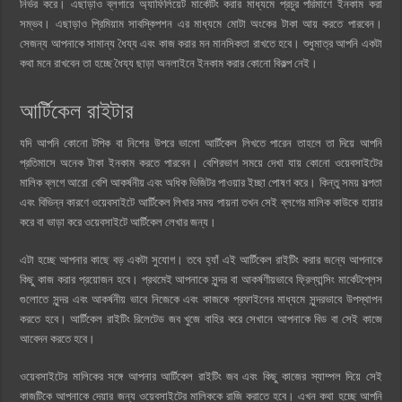
নির্ভর করে। এছাড়াও ব্লগারে অ্যাফিলিয়েট মার্কেটিং করার মাধ্যমে প্রচুর পরিমাণে ইনকাম করা
সম্ভব। এছাড়াও প্রিমিয়াম সাবস্কিপশন এর মাধ্যমে মোটা অংকের টাকা আয় করতে পারবেন।
সেজন্য আপনাকে সামান্য ধৈয্য এবং ‍কাজ করার মন মানসিকতা রাখতে হবে। শুধুমাত্র আপনি একটা
কথা মনে রাখবেন তা হচ্ছে ধৈয্য ছাড়া অনলাইনে ইনকাম করার কোনো বিকল্প নেই।
আর্টিকেল রাইটার
যদি আপনি কোনো টপিক বা নিশের উপরে ভালো আর্টিকেল লিখতে পারেন তাহলে তা দিয়ে আপনি
প্রতিমাসে অনেক টাকা ইনকাম করতে পারবেন। বেশিরভাগ সময়ে দেখা যায় কোনো ওয়েবসাইটের
মালিক ব্লগে আরো বেশি আকর্ষনীয় এবং অধিক ভিজিটর পাওয়ার ইচ্ছা পোষণ করে। কিন্তু সময় সল্পতা
এবং বিভিন্ন কারণে ওয়েবসাইটে আর্টিকেল লিখার সময় পায়না তখন সেই ব্লগের মালিক কাউকে হায়ার
করে বা ভাড়া করে ওয়েবসাইটে আর্টিকেল লেখার জন্য।
এটা হচ্ছে আপনার কাছে বড় একটা সুযোগ। তবে হ্যাঁ এই আর্টিকেল রাইটিং করার জন্যে আপনাকে
কিছু কাজ করার প্রয়োজন হবে। প্রথমেই আপনাকে সুন্দর বা আকর্ষণীয়ভাবে ফ্রিল্যান্সিং মার্কেটপ্লেস
গুলোতে সুন্দর এবং আকর্ষনীয় ভাবে নিজেকে এবং কাজকে প্রফাইলের মাধ্যমে সুন্দরভাবে উপস্থাপন
করতে হবে। আর্টিকেল রাইটিং রিলেটেড জব খুজে বাহির করে সেখানে আপনাকে বিড বা সেই কাজে
আবেদন করতে হবে।
ওয়েবসাইটের মালিকের সঙ্গে আপনার আর্টিকেল রাইটিং জব এবং কিছু কাজের স্যাম্পল দিয়ে সেই
কাজটিকে আপনাকে দেয়ার জন্য ওয়েবসাইটের মালিককে রাজি করাতে হবে। এখন কথা হচ্ছে আপনি