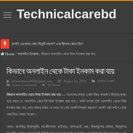
Technicalcarebd
ঢালাই এর জন্য কোন সিমেন্ট ভালো? এক ক্লিকে জেনে নিন!
বসুন্ধরা সিমেন্ট এর দাম ২০২৫
Home
/
অনলাইন ইনকাম
/
কিভাবে অনলাইন থেকে টাকা ইনকাম করা যায়
স্ক্যান সিমেন্ট এর দাম ২০২৫
কিভাবে অনলাইন থেকে টাকা ইনকাম করা যায়
হোলসিম সিমেন্ট দাম ২০২৫
sohansumona000@gmail.com
August 12, 2021
অনলাইন ইনকাম
সুপারক্রিট সিমেন্ট দাম ২০২৫
Leave a comment
50 Views
জুডিশিয়াল ম্যাজিস্ট্রেট কি? জুডিশিয়াল ম্যাজিস্ট্রেট এর সুযোগ সুবিধা
কিভাবে অনলাইন থেকে টাকা ইনকাম করা যায় —
অনেকের মাথায় একটা বিষয় সারাক্ষণ চিন্তার কারন
ওয়ালটন মোবাইল কিস্তিতে কেনার নিয়ম ২০২৫
হয়ে থাকে যে অনলাইন থেকে কি টাকা ইনকাম করা যায়। আমি বলবো হ্যাঁ অনলাইন থেকে টাকা
ইনকাম করা যায়, তবে আমার কথায় যে সত্য তা কেন আপনি বিশ্বাস করবেন? আপনি আঁশেপাঁশে খোজ
ওয়ালটন টিভি কিস্তিতে কেনার নিয়ম ২০২৫
খবর নিয়ে দেখতে পারেন।
গ্রামে লাভজনক ব্যবসা ২০২৫ ও গ্রামের বাজারে ব্যবসার আইডিয়া
যেমন- জনপ্রিয় ফ্রিল্যান্সিং মার্কেটপ্লেস ফাইভার, আপওয়ার্ক, গুরু, ফ্রিল্যান্সার ডটকম, বিল্যান্সার
জেনে নিন, বর্তমানে মোবাইল ঘড়ি দাম কত ২০২৫