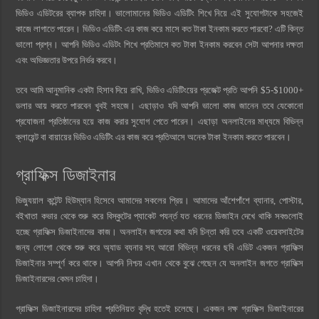
ভিডিও এডিটরের ব্যাপক চাহিদা। ভালোমানের ভিডিও এডিটিং শিখে নিয়ে এই সুযোগটাকে সহজেই
কাজে লাগাতে পারেন। ভিডিও এডিটিং এর কাজ করে মাসে কত টাকা ইনকাম করতে পারবো? এটি কিন্ত
ভালো প্রশ্ন। আপনি ভিডিও এডিটং শিখে প্রতিমাসে কত টাকা ইনকাম করবেন সেটা আপনার দক্ষতা
এবং অভিজ্ঞতার উপরে নির্ভর করবে।
তবে আমি আনুমানিক একটা হিসাব দিয়ে রাখি, ভিডিও এডিটিংয়ের প্রজেক্ট প্রতি আপনি $5-$1000+
ডলার আয় করতে পারবেন খুবই সহজে। এছাড়াও যদি আপনি ভালো কাজ জানেন তবে যেকোনো
প্রযোজনা প্রতিষ্ঠানের হয়ে কাজ করার সুযোগ পেতে পারেন। এছাড়া অনলাইনের মাধ্যমে বিভিন্ন
ক্লায়েন্ট বা বায়ায়ের ভিডিও এডিটিং এর কাজ করে প্রতিআসে অনেক টাকা ইনকাম করতে পারবেন।
গ্রাফিক্স ডিজাইনার
ভিজ্যুয়াল কন্টেন্ট হিউম্যান হিসেবে আমাদের সকলের প্রিয়। আমাদের আঁশেপাঁশে ব্যানার, পোস্টার,
বইখাতা কভার থেকে শুরু করে বিস্কুটের প্যাকেট পযর্ন্ত যত ধরনের ডিজাইন দেখে থাকি সবগুলোই
হচ্ছে গ্রাফিক্স ডিজাইনাদের কাজ। অনলাইন জগতের কথা যদি চিন্তা করি তবে একটি ওয়েবসাইটের
জন্য লোগো থেকে শুরু করে অ্যাড ব্যনার সহ আরো বিভিন্ন ধরনের ছবি এডিট একজন গ্রাফিক্স
ডিজাইনার সম্পূর্ণ করে থাকে। আপনি নিশ্চয় এখান থেকে বুঝে গেছেন যে অনলাইন জগতে গ্রাফিক্স
ডিজাইনারদের কেমন চাহিদা।
গ্রাফিক্স ডিজাইনারদের চাহিদা প্রতিনিয়ত বৃদ্ধি হতেই চলেছে। একজন দক্ষ গ্রাফিক্স ডিজাইনারের