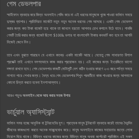
গেম ডেভলপার
স্মার্টফোন ব্যবহার করে কিন্ত অনলাইন গেমিং করে না এই ধরনের মানুষকে খুজে পাওয়া বর্তমান সময়ে
দুস্কর ব্যাপার। প্রতিনিয়ত মার্কেটে নতুন নতুন অনেক ধরনের গেম আসছে। একটা গেম ডেভেলপ
করার জন্য কত টাকা বাজেট হয়ে থাকে তা জানলে হয়তো আপনার চোখ কপালে উঠে যাবে। পাবজি
গেমটি তৈরি করার জন্য বাজেট ছিলো $100k ডলার যা বাংলাদেশি টাকায় কনভার্ট কত হবে তা আপনি
নিজেই জেনে নিন।
তবে এখন বুঝতে পারছেন যে এখানে কতবড় একটা মার্কেট আছে। যেহেতু গেম সাধারণত বিশাল
প্রজেক্ট তাই এখানে দলগতভাবে কাজ করার প্রয়োজন হয়। এই কাজের জন্য ইংরেজিতে ভালো
দক্ষতা রাখতে হবে। গেম ডেভেলপার কাজটি মোটামুটি বেশ কঠিন হওয়ার কারণে ২-৩ বছর পর্যন্ত সময়ে
লাগতে পারে শেখার জন্য। ধৈয্য ধরে গেম ডেভেলপার শিখুন পরবর্তীতে কাজ পাওয়ার জন্য আপনাকে
কোনো চিন্তা করতে হবেনা ইনশাআল্লাহ।
আরও পড়ুনঃ
অনলাইন থেকে আয় করার সহজ উপায়
ভার্চুয়াল অ্যাসিস্ট্যান্ট
বর্তমান সময় হচ্ছে আধুনিক বা ইন্টরনেটের যুগ। প্রত্যেক মানুষ ইন্টরনেট ব্যবহার করেই তাদের দৈনন্দিন
জীবনের কাজগুলো করতে অনেক সাচ্ছন্দবোধ করে। মানুষ অনলাইনে কাজের সহায়তার জন্যে লোক
নিয়োগ দিয়ে থাকে। বিভিন্ন ধরনের কাজের জন্য বিভিন্ন মানুষ অথবা কর্পোরেট প্রতিষ্ঠান এই সকল