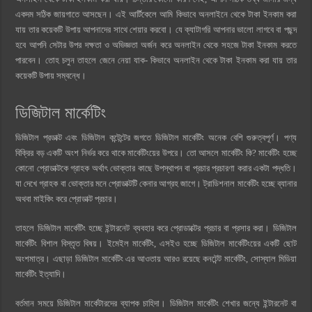
একদম সঠিক জায়গাতে আসছেন। এই আর্টিকেলে আমি কিভাবে অনলাইনে থেকে টাকা ইনকাম করা
যায় তার কয়েকটি উপায় আপনাদের সাথে শেয়ার করবো। যে ক্যাটাগরি আপনার ভালো লাগবে বা পছন্দ
হবে আপনি সেটার উপর দক্ষতা ও অভিজ্ঞতা অর্জন করে অনলাইন থেকে সহজে টাকা ইনকাম করতে
পারবেন। তোহ চলুন তাহলে জেনে নেয়া যাক- কিভাবে অনলাইন থেকে টাকা ইনকাম করা যায় তার
কয়েকটি উপায় সম্বন্ধে।
ডিজিটাল মার্কেটিং
ডিজিটাল প্রডাক্ট এবং ডিজিটাল কন্টেন্টের জগতে ডিজিটাল মার্কেটিং অনেক বেশি গুরুত্বপূর্ণ। পণ্য
বিক্রির বড় একটি অংশ নির্ভর করে থাকে মার্কেটিংয়ের উপরে। তো আসলে মার্কেটিং কি? মার্কেটিং হচ্ছে
কোনো প্রোডাক্টকে গ্রাহক অর্থাৎ ভোক্তার কাছে উপস্থাপন বা প্রচার প্রচারণা করার একটা পদ্ধতি।
যা দেখে গ্রাহক বা ভোক্তার মনে প্রোডাক্টটি কেনার আগ্রহ জাগে। ট্রাডিশনাল মার্কেটিং হচ্ছে ব্যানার
অথবা মাইকিং করে প্রোডাক্ট প্রচার।
তাহলে ডিজিটাল মার্কেটিং হচ্ছে ইন্টারনেট ব্যবহার করে প্রোডাক্টের প্রচার বা প্রসার করা। ডিজিটাল
মার্কেটিং বিশাল বিস্তৃত বিষয়। ইমেইল মার্কেটিং, এসইও হচ্ছে ডিজিটাল মার্কেটিংয়ের একটি ছোট
অংশমাত্র। এছাড়া ডিজিটাল মার্কেটিং এর আওতায় আরও রয়েছে কনটেন্ট মার্কেটিং, সোস্যাল মিডিয়া
মার্কেটিং ইত্যাদি।
বর্তমান সময়ে ডিজিটাল মার্কেটারদের ব্যাপক চাহিদা। ডিজিটাল মার্কেটিং শেখার জন্যে ইন্টারনেট বা