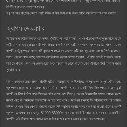
৩।
ভুল করেও অন্যের কন্টেন্ট কপি করে চ্যানেলে পাবলিশ করবেন না। কন্টেন্ট কপি করছেন তো আপনার
ইউটিউব চ্যানেল গোল্লায় যাবে।
৪। আপনার পছন্দের কোনো একটি টপিক বা নিশ নিয়ে কাজ করুন, যাতে দ্রুত সফলতা লাভ করবেন।
অ্যাপস ডেভলপার
স্মার্টফোন ব্যাতীত বর্তমানে তো মডার্ন পৃথিবী কল্পনা করা যায়না। এখন প্রত্যেকটি মানুষের হাতে হাতে
আইফোন বা অ্যান্ড্রয়েড স্মার্টফোন রয়েছে। এই সকল স্মার্টফোন গুলো অ্যাপস ছাড়া অচল। এখন
আপনি এতটুকু পড়েই আশা করি বুঝতে পারছেন যে এখানে এটি কত বড় একটা মার্কেট তৈরি হয়েছে।
অ্যাপ ডেভেলপারে আছে আপনার ক্যারিয়ারের জন্যে বিশাল সুযোগ। এটাকে আপনি সহজেই কাজে
লাগাতে পারেন। অ্যাপস ডেভলপমেন্ট শিখে অনলাইন থেকে অনেক বেশি পরিমাণে টাকা ইনকাম করার
সুযোগ আছে।
অ্যাপ ডেভলপারদের জন্য মার্কেট দুটি। অ্যন্ড্রয়েড স্মার্টফোনের জন্য গুগল প্লে স্টোর এবং
অ্যাপলের জন্য আছে অ্যাপল অ্যাপ স্টোর। আপনি যেকোনো একটি শিখে নিতে পারেন। তবে হ্যাঁ
আপনি যে বিষয়টি নিয়ে কাজ শিখবেন সেটা ভালো করে শিখুন। কেননা ফ্রিল্যাসিং জগতে কোনো কাজে
দক্ষতা নেই বা অদক্ষদের ফ্রিল্যান্সিং জগতে ভাত নেই। জনপ্রিয় ফ্রিল্যান্সিং মার্কেটপ্লেস আপওয়ার্ক
ডটকম সেখানে গিয়ে দেখতে পারবেন প্রত্যেকটি অ্যাপ বানানোর জন্য কত টাকা বাজেট থাকে। একটি
অ্যাপ ডেভেলপ করার জন্য $1000-$5000+ ডলারের বেশি ইনকাম করে থাকেন অনেকেই।
আপনিও এই বিষয়ে দক্ষতা অর্জন করে মাসিক হাজার হাজার ডলার ইনকাম করতে পারবেন।