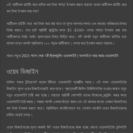
এই আর্টিকেল রাইটিং করে মাসিক কত টাকা পর্যন্ত ইনকাম করতে পারবেন অথবা আর্টিকেল রাইটিং করে
কত টাকা ইনকাম করা যায়?
আর্টিকেল রাইটিং করে কত টাকা আয় করা যাবে তা মূলত আপনার দক্ষতা এবং কাজের অভিজ্ঞতার উপরে
নির্ভর করবে। তবে হ্যাঁ প্রতিটি কন্টেন্টের জন্য $5 -$100+ ডলার পর্যন্ত ইনকাম করা যায়
আর্টিকেলের দৈর্ঘ্য অর্থাৎ শব্দসংখ্যার উপরে ভিত্তি করে। যদি আপনি নতুন আর্টিকেল রাইটার হয়ে
থাকেন তবেও আপনি প্রতিমাসে ১০০ শব্দের আর্টিকেলে ১ ডলার করে ইনকাম করতে পারবেন।
আরও পড়ুনঃ
2021 সালে সেরা ৭টি ফ্রিল্যান্সিং ওয়েবসাইট | অনলাইনে আয় করার ওয়েবসাইট
ওয়েব ডিজাইন
বর্তমান সময়ে ইন্টারনেটে কয়েক বিলিয়ন ওয়েবসাইট অ্যাক্টিভ আছে। এই সকল ওয়েবসাইটের
ডিজাইন মূলত ওয়েব ডিজাইনাররাই করে থাকে। প্রত্যেকটি জিনিস ডিজিটালাইজ হওয়ার কারনে নতুন
নতুন ওয়েবসাইট তৈরী করা হচ্ছে। তাছাড়া প্রতিটি কোম্পানি তাদের নিজেদের ব্র্যান্ডিং করার জন্য
ওয়েবসাইট তৈরি করছে। আচ্ছা আপনি একবার চিন্তা করুন তো এই কাজের জন্যে একজন ডিজাইনার
কত টাকা ইনকাম করতে পারে। প্রতিনিয়ত মার্কেটপ্লেসে সহ লোকাল মার্কেটে ওয়েব ডিজাইনারদের
চাহিদা বেড়েই চলছে।
ওয়েব ডিজাইনারের মূলত কাজটা কি? ওয়েব ডিজাইনদের কাজ হচ্ছে কোনো ওয়েবসাইটের ফন্টসাইট