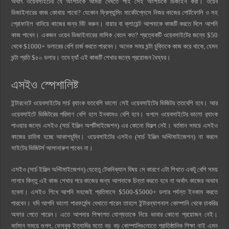
অর্থাৎ ওয়েবসাইটের যে অংশটিকে আমরা দেখতে পাই সেই অংশটিকে ডিজাইন করা। ওয়েব
ডিজাইনারের কাজ কোথায় পাবো? যেকোন ফ্রিল্যান্সিং মার্কেটপ্লেসে নিজর কাজের পোর্টফোলি ও সহ
প্রোফাইল বানিয়ে কাজের জন্য বিট করুন। বায়ার বা ক্লায়েন্ট আপনাকে কাজটি করতে দিলে আপনি
কাজ পাবেন। একজন ওয়েব ডিজাইনারের মাসিক বেতন কত? প্রত্যেকটি ওয়েবসাইটের জন্যে $50
থেকে $1000+ ডলারের বেশি চার্জ করতে পারবেন। অনেক সময় ঘন্টা চুক্তিকে কাজ করে থাকে, যেমন
ঘন্টা প্রতি $৫০ ডলার। তবে হ্যাঁ এই কাজটি শেখার জন্যে প্রয়োজন ধৈয্যর।
এসইও স্পেশালিষ্ট
ইন্টারনেটে ওয়েবসাইটের সার্চ র‌্যাংক যতবেশি ভালো সেই ওয়েবসাইটের ভিজিটর ততবেশি হবে। আর
ওয়েবসাইটে ভিজিটরের পরিমাণ বেশি হলে ইনকামও বেশি হবে। গুগলে ওয়েবসাইটের ভালো র‌্যাংক
পাওয়ার জন্যে এসইও (সার্চ ইঞ্জিন অপটিমাইজেশন) এর কোনো বিকল্প নেই। বর্তমান সময়ে এসইও
কাজের চাহিদা হচ্ছে আকাশচুম্বি। ওয়েবসাইটের এসইও (সার্চ ইঞ্জিন অপ্টিমাইজেশন) না করলে
সাইটের ভিজিটর্স আসানারুপ পাবেন না।
এসইও (সার্চ ইঞ্জিন অপ্টিমাইজেশন) যেহেতু টেকনিক্যাল বিষয় সে কারণে এটা শিখতে একটু বেশি সময়
লাগবে কিন্তু এই কাজ শেখার পরে কাজের জন্য আপনাকে চিন্তা করতে হবে না অর্থাৎ কাজের অভাব
হবেনা। এসইও শিখে আপনি সহজেই প্রতিমাসে $500-$5000+ ডলার পর্যন্ত ইনকাম করতে
পারবেন। যদি আপনি ভালো পারফর্মেন্স দেখাতে পারেন তাহলে ইন্টারন্যাশনাল কোম্পানি থেকে চাকরির
অফার পেতে পারেন। এতে আপনার শিক্ষাগত যোগ্যতাকে নিয়ে ভাবার কোনো প্রয়োজন নেই।
বর্তমান সময়ে গুগল, ফেসবুক ইত্যাদির মতো বড় বড় কোম্পানিগুলোতে প্রাতিষ্ঠানিক শিক্ষা নাই এমন