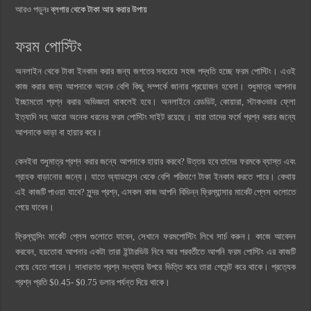
আরও পড়ুনঃ
ব্লগার থেকে টাকা আয় করার উপায়
ফরম পোস্টিং
অনলাইন থেকে টাকা ইনকাম করার জন্য জগতের সবচেয়ে সহজ পদ্ধতি হচ্ছে ফরম পোস্টিং। এওই
কাজ করার জন্য আপনাকে অনেক বেশি কিছু সম্পর্কে জানার প্রয়োজন হবেনা। শুধুমাত্র আপনার
ইচ্ছামতো প্রশ্ন করার অভিজ্ঞতা থাকলেই হবে। অনলাইনে রেডডিট, কোয়ারা, স্টাকওভার ফ্লো
ইত্যাদি সহ আরাে অনেক ধরনের ফরম পোস্টিং সাইট রয়েছে। যারা তাদের ফর্মে প্রশ্ন করার জন্যে
আপনাকে ভাড়া বা হায়ার করে।
কেনইবা শুধুমাত্র প্রশ্ন করার জন্যে আপনাকে হায়ার করবে? উত্তর হবে তাদের ফরমকে ব্যাস্ত এবং
গ্রাহক বাড়ানোর জন্যে। যাতে অ্যাডসেন্স থেকে বেশি পরিমাণে টাকা ইনকাম করতে পারে। কেথায়
এই কাজটি পাওয়া যাবে? সুন্দর প্রশ্ন, এসকল কাজ আপনি বিভিন্ন ফ্রিল্যান্সার মার্কেট প্লেস গুলোতে
পেয়ে যাবেন।
ফ্রিল্যান্সিং মার্কেট প্লেস গুলোতে যাবেন, সেখানে ফরমপোস্টিং লিখে সার্চ করুন। কাজে আবেদন
করবেন, হয়তোবা আপনার একটা তারা ইন্টারভিউ নিবে আর পরবর্তীতে আপনি ফরম পোস্টিং এর কাজটি
পেয়ে যেতে পারেন। সাধারণত প্রশ্ন সংখ্যার উপরে ভিত্তি করে তারা পেমেন্ট করে থাকে। প্রত্যেক
প্রশ্ন প্রতি $0.45- $0.75 ডলার পর্যন্ত দিয়ে থাকে।