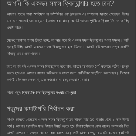
আপনি কি একজন সফল ফ্রিল্যান্সার হতে চান?
আপনার হাতের থাকা স্মার্টফোন বা কম্পিউটার এবং ইন্টারনেট এর সাহায্যে জানতে পেরেছেন নিজের
ঘরে বসে অনলাইনের মাধ্যমে ইনকাম করা যায়। আপনি জানেন পৃথিবীতে ফ্রিল্যান্সিং বলতে কিছু
একটা আছে।
সেহেতু আপনার মাথায় চিন্তা হচ্ছে, আপনার পক্ষে কি একজন সফল ফ্রিল্যান্সার হওয়া সম্ভব। আমি
গ্যারান্টি দিচ্ছি আপনি একজন সফল ফ্রিল্যান্সার হয়ে উঠবেন। আপনি যদি আপনার লক্ষ্য একনিষ্ট
আঁকড়ে ধরে রাখতে পারেন।
তাই আপনি যদি একজন সফল ফ্রিল্যান্সার হতে চান, তাহলে আপনাকে ধৈর্য সহকারে কঠোর পরিশ্রম
করতে হবে এবং আপনার কাজের অভিজ্ঞতা ও দক্ষতা গুলো প্রতিনিয়ত অনুশীলন করতে হবে। নিজেকে
কখনই দুর্বল হতে দেবেন না, এবং কখনো হাল ছেড়ে দেওয়া যাবে না।
আরো পড়ুনঃ
ফ্রিল্যান্সিং কি? ফ্রিল্যান্সার হওয়ার যোগ্যতা
পছন্দের ক্যাটাগরি নির্বাচন করা
আপনি জানতে পেরেছেন একজন সফল ফ্রিল্যান্সারের মাসিক আয় 50 হাজার থেকে ১ লক্ষ টাকার
উর্ধে। আপনার প্রাথমিক স্তর হিসাবে রিসার্চ করতে হবে, ফ্রিল্যান্সিংয়ের কোন কাজের ক্যাটাগরি নিয়ে
আপনি আপনার সাফল্যের পথ চলা শুরু করতে চান। তাই আপনার পছন্দের একটা কাজের ক্যাটাগরি