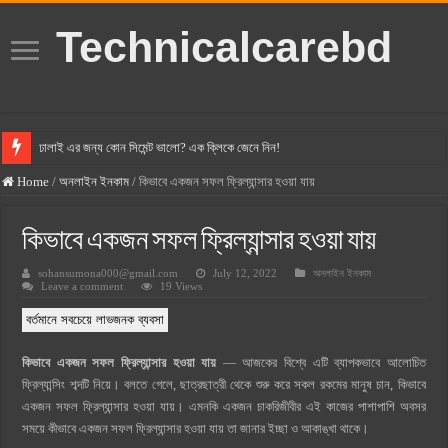
Technicalcarebd
ঢালাই এর জন্য কোন সিমেন্ট ভালো? এক ক্লিকে জেনে নিন!
বসুন্ধরা সিমেন্ট এর দাম ২০২৫
Home
/
অনলাইন ইনকাম
/
কিভাবে একজন সফল ফ্রিল্যান্সার হওয়া যায়
স্ক্যান সিমেন্ট এর দাম ২০২৫
কিভাবে একজন সফল ফ্রিল্যান্সার হওয়া যায়
হোলসিম সিমেন্ট দাম ২০২৫
sohansumona000@gmail.com
July 12, 2022
অনলাইন ইনকাম
সুপারক্রিট সিমেন্ট দাম ২০২৫
Leave a comment
19 Views
জুডিশিয়াল ম্যাজিস্ট্রেট কি? জুডিশিয়াল ম্যাজিস্ট্রেট এর সুযোগ সুবিধা
বর্তমানে সবচেয়ে লাভজনক ব্যবসা
ওয়ালটন মোবাইল কিস্তিতে কেনার নিয়ম ২০২৫
কিভাবে একজন সফল ফ্রিল্যান্সার হওয়া যায়
— আজকের বিশ্বে এটি ব্যাপকভাবে আলোচিত
ওয়ালটন টিভি কিস্তিতে কেনার নিয়ম ২০২৫
ফ্রিল্যান্সিং শব্দটি নিয়ে। বলতে গেলে, ছাত্রছাত্রী থেকে শুরু করে সকল রকমের মানুষ চান, কিভাবে
গ্রামে লাভজনক ব্যবসা ২০২৫ ও গ্রামের বাজারে ব্যবসার আইডিয়া
একজন সফল ফ্রিল্যান্সার হওয়া যায়। এমনকি একজন চাকরিজীবীর এই কাজের পাশাপাশি অবসর
সময়ে কীভাবে একজন সফল ফ্রিল্যান্সার হওয়া যায় তা জানার ইচ্ছা ও আকাঙ্খা থাকে।
জেনে নিন, বর্তমানে মোবাইল ঘড়ি দাম কত ২০২৫