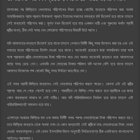
তালাকের পর কিস্তিতে দেনমোহর পরিশোধের নিয়ম হচ্ছে কোর্টের মাধ্যমে পরিশোধ করা অথবা
সামাজিকভাবে গ্রাম প্রধান উপজেলা প্রধান ইতাদের সকলের সমন্বয়ে যদি ডিভোর্স হয়ে থাকে তাহলে
সেই মাধ্যমেই পরিশোধ করা। মূলত যখন ডিভোর্স হয়ে যায় একজন নারী এবং পুরুষের অর্থাৎ স্বামী
স্ত্রীর মধ্যে, ঠিক সেই সময় দেন মোহরানা পরিশোধের বিষয়টি উঠে আসে।
যদি আদালতের মাধ্যমে ডিভোর্স হয়ে থাকে তাহলে সেখানে নির্দিষ্ট কিছু সময় উল্লেখ করা হয় এবং ওই
সময়ের মধ্যে পরিশোধের নির্দেশ দেওয়া হয়ে থাকে। অনেকেই রয়েছেন যারা সামর্থ্যবান তারা সঙ্গে
সঙ্গে প্রাক্তন স্ত্রীর দেনমোহরের টাকা পরিশোধ করে দেন আবার অনেকেই রয়েছেন যারা আদালতের
কাছে সময় চেয়ে নেন। এমনকি দেন মোহরের টাকার পরিমান যদি অনেক বেশি হয়ে থাকে তাহলে
আদালত নিজেদের পক্ষ থেকেই কিছু সময় নির্ধারণ করে দিয়ে দেন।
এই সময় স্বামী কিস্তির মাধ্যমেও সেই দেনমোহর পরিশোধ করতে পারেন। কেননা এটা ওই স্ত্রীর
প্রাপ্য আর সে পেয়ে গেলেই হয়ে গেল। পরবর্তীতে সে কিস্তি শোধ করতে হবে স্বামীকে এর জন্য
কোন দায়বদ্ধতা থাকবে না সেই নারীর। আর যদি পারিবারিকভাবে নির্ভরশ হয়ে থাকে তাহলে এটা
পারিবারিকভাবেই সমাধান হয়ে যায়।
এক্ষেত্রে সচরাচর কিস্তির মত এক কথায় নির্দিষ্ট সময় পরপর দেনমোহরের টাকা পরিশোধ করতে হয়।
তবে কিস্তির মাধ্যমে হোক অথবা নগদ যে কোন মাধ্যমেই সেই স্ত্রীকে তার দেনমোহরের টাকা ফেরত
দেওয়া বাধ্যতামূলক। এটা যেমন ইসলামিক বিধান অনুযায়ী নির্ধারণযোগ্য ঠিক একইভাবে বাংলাদেশের
আইনেও প্রযোজ্য।