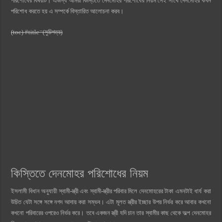
পরিশোধের বিষয়টি। এজন্য আমরা কিস্তিতে দেনমোহর পরিশোধের নিয়ম সেই সাথে দেনমোহর কখন
পরিশোধ করতে হয় এ সম্পর্কে বিস্তারিত আলোচনা করব।
(toc) #title=(সুচিপত্র)
কিস্তিতে দেনমোহর পরিশোধের নিয়ম
ইসলামী বিধান অনুযায়ী স্বামী-স্ত্রী এবং স্বামী-স্ত্রীর পরিবার মিলে দেনমোহরের টাকা এমনটাই ধার্য করা
উচিত যেটা সঙ্গে সঙ্গে নগদ আদায় করা সম্ভব। এটা মূলত স্ত্রীর ইচ্ছার উপর নির্ভর করে আবার কখনো
কখনো পরিবারের ওপরেও নির্ভর করে। তবে একজন স্ত্রী যদি চান তার স্বামীর কাছ থেকে অল্প দেনমোহর