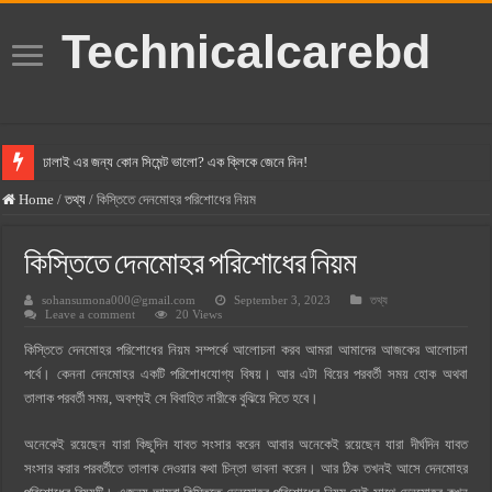
Technicalcarebd
ঢালাই এর জন্য কোন সিমেন্ট ভালো? এক ক্লিকে জেনে নিন!
বসুন্ধরা সিমেন্ট এর দাম ২০২৫
Home
/
তথ্য
/
কিস্তিতে দেনমোহর পরিশোধের নিয়ম
স্ক্যান সিমেন্ট এর দাম ২০২৫
কিস্তিতে দেনমোহর পরিশোধের নিয়ম
হোলসিম সিমেন্ট দাম ২০২৫
sohansumona000@gmail.com
September 3, 2023
তথ্য
সুপারক্রিট সিমেন্ট দাম ২০২৫
Leave a comment
20 Views
জুডিশিয়াল ম্যাজিস্ট্রেট কি? জুডিশিয়াল ম্যাজিস্ট্রেট এর সুযোগ সুবিধা
কিস্তিতে দেনমোহর পরিশোধের নিয়ম সম্পর্কে আলোচনা করব আমরা আমাদের আজকের আলোচনা
ওয়ালটন মোবাইল কিস্তিতে কেনার নিয়ম ২০২৫
পর্বে। কেননা দেনমোহর একটি পরিশোধযোগ্য বিষয়। আর এটা বিয়ের পরবর্তী সময় হোক অথবা
তালাক পরবর্তী সময়, অবশ্যই সে বিবাহিত নারীকে বুঝিয়ে দিতে হবে।
ওয়ালটন টিভি কিস্তিতে কেনার নিয়ম ২০২৫
গ্রামে লাভজনক ব্যবসা ২০২৫ ও গ্রামের বাজারে ব্যবসার আইডিয়া
অনেকেই রয়েছেন যারা কিছুদিন যাবত সংসার করেন আবার অনেকেই রয়েছেন যারা দীর্ঘদিন যাবত
সংসার করার পরবর্তীতে তালাক দেওয়ার কথা চিন্তা ভাবনা করেন। আর ঠিক তখনই আসে দেনমোহর
জেনে নিন, বর্তমানে মোবাইল ঘড়ি দাম কত ২০২৫