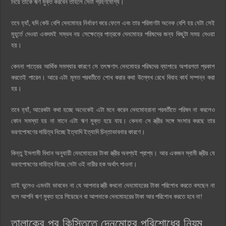
নিয়ে তাকে ঋণ মুক্ত করবেন তাহলে সেটা গ্রহণযোগ্য।
তবে হ্যাঁ, যদি কেউ বেশি দেনমোহর নির্ধারণ করে ফেলে এবং তার পরিমাণটা অনেক বেশি হয় যেটা সেই
মুহূর্তে দেওয়া একদমই সম্ভব নয় সেক্ষেত্রে পাত্রকে দেনমোহর পরিষদের জন্য কিছুটা সময় দেওয়া
হয়।
কেননা পাত্রের আর্থিক সমস্যার কারণে সে তৎক্ষণাৎ দেনমোহর পরিষদের ব্যাপারে অপারগতা প্রকাশ
করতেই পারেন। আরে এটা মূলত পরবর্তীতে শোধ করার কথা উল্লেখ রেখে বিবাহ কার্য সম্পন্ন করা
হয়।
তবে হ্যাঁ, আরেকটা কথা হচ্ছে অনেকেই এটা মনে করেন দেনমোহরানা পরবর্তীতে পরিষদ না করলেও
কোন সমস্যা হয় না মানে এটা ঋণ মুক্ত হয়ে যায়। কেননা সে স্ত্রীর সঙ্গে সংসার করছে তার
ভরণপোষণের দায়িত্ব নিচ্ছে ইত্যাদি ইত্যাদি চিন্তাভাবনার কারণে।
কিন্তু ইসলামী বিধান অনুযায়ী দেনমোহরের টাকা স্ত্রীর অবশ্যই প্রাপ্য। আর একজন স্বামী স্ত্রীর যে
ভরণপোষণের দায়িত্ব নিচ্ছে সেটা ওই নারীর হক অর্থাৎ পাওনা।
তাই ভুলেও এমনটা ভাববেন না যে আপনার স্ত্রী কখনো দেনমোহরের টাকা পরিশোধ করতে বলছেন না
বলে আপনি ঋণ মুক্ত হয়ে গিয়েছেন বা আপনাকে দেনমোহরের টাকা আর পরিশোধ করতে হবে না!
তালাকের পর কিস্তিতে দেনমোহর পরিশোধের নিয়ম