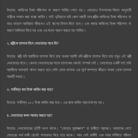
উত্তর: কাবিনের টাকা পরিশোধ না করলে শাস্তি পেতে হয়। এছাড়াও ইসলামের বিধান অনুযায়ী
নারীকে সম্মান করা হচ্ছে কাবিন। তাই দুনিয়াতে যদি কোন স্বামী তার স্ত্রীর কাবিনের টাকা পরিশোধ না
করে তাহলে আখিরাত জীবনেও এই ঋণের হিসাব দিতে হবে। এক কথায় কাবিনের টাকা পরিশোধ না
করলে কৈফিয়ত দিতে হয় এবং এর জন্য গ্রহণ করতে হয় শাস্তি।
২. স্ত্রীকে তালাক দিলে দেনমোহর পাবে কি?
উত্তর: স্ত্রী যদি স্বামীকে তালাক দিতে চায় অথবা স্বামী যদি স্ত্রীকে তালাক দিতে চায় তবুও ওই স্ত্রী
দেনমোহর পাবে। কেননা দেনমোহরের সাথে তালাকের কোনই সম্পর্ক নেই। দেনমোহর একটি শর্ত যেটা
স্বামীকে অবশ্যই পালন করতে হবে সেটা হোক তালাক এর পূর্বে দাম্পত্য জীবনে অথবা হোক তালাক
পরবর্তী সময়ে।
৩. সর্বনিম্ন কত টাকা কাবিন করা যায়?
উত্তর: সর্বনিম্ন ২০০ টাকা কাবিন করা যায়। এর কমে কাবিন গ্রহণযোগ্য নয়।
৪. দেনমোহর কখন আদায় করতে হয়?
উত্তর: দেনমোহরের দুইটি অংশ থাকে। “মোহরে মুয়াজ্জাল” বা বাকীতে প্রদেয়। আমাদের দেশে
মোহরের অর্থ বাকী রেখেই সাধারনত বিয়ে হয়ে থাকে। আর সেই বাকীই এক সময় ফাঁকিতে পরিনত