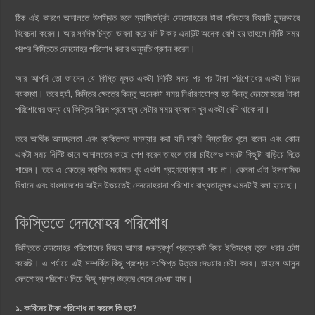
ঠিক এই কারণে আদালতে উপস্থিত হলে ম্যাজিস্ট্রেট দেনমোহরের টাকা পরিষদের বিষয়টি সুন্দরভাবে
বিবেচনা করেন। আর সবদিক চিন্তা ভাবনা করে যদি টাকার এমাউন্ট অনেক বেশি হয় তাহলে নির্দিষ্ট সময়
পরপর কিস্তিতে দেনমোহর পরিশোধ করার অনুমতি প্রদান করেন।
আর আপনি তো জানেন যে কিস্তি মূলত একটা নির্দিষ্ট সময় পর পর টাকা পরিশোধের একটা নিয়ম
ব্যবস্থা। তবে হ্যাঁ, কিস্তির ক্ষেত্রে কিন্তু অনেকটা সময় নির্ধারণযোগ্য হয় কিন্তু দেনমোহরের টাকা
পরিশোধের জন্য যে কিস্তির নিয়ম প্রযোজ্য সেটার সময় ব্যবধান খুব একটা বেশি থাকে না।
তবে আর্থিক অসচ্ছলতা এবং ব্যক্তিগত সমস্যার কথা যদি স্বামী বিস্তারিত খুলে বলেন এবং কোন
একটা সময় নির্দিষ্ট ভাবে আদালতের কাছে পেশ করেন তাহলে তারা চাইলেও সময়টা কিছুটা বাড়িয়ে দিতে
পারেন। তবে এ ক্ষেত্রে স্বামীর মতামত খুব একটা গ্রহণযোগ্যতা পায় না। কেননা এটা ইসলামিক
বিধানে এবং বাংলাদেশের আইন উভয়তেই দেনমোহরানা পরিশোধ বাধ্যতামূলক এমনটাই বলা হয়েছে।
কিস্তিতে দেনমোহর পরিশোধ
কিস্তিতে দেনমোহর পরিশোধের বিষয়ে আমরা গুরুত্বপূর্ণ প্রত্যেকটি বিষয় ইতিমধ্যে তুলে ধরার চেষ্টা
করেছি। এ পর্যায়ে এই সম্পর্কিত কিছু প্রশ্নের সংক্ষিপ্ত উত্তর দেওয়ার চেষ্টা করব। তাহলে আসুন
দেনমোহর পরিশোধ নিয়ে কিছু প্রশ্ন উত্তর জেনে নেওয়া যাক।
১. কাবিনের টাকা পরিশোধ না করলে কি হয়?