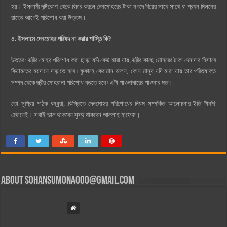
হয়। ইসলামী দৃষ্টিকোণ থেকে বিচার করলে দেনমোহরের টাকা নগদে বিয়ের সাথে সাথে বা প্রথন মিলনের
রাতের আগেই পরিশোধ করা উত্তম।
৫. ইসলামে দেনমোহর পরিষদ না করার শাস্তি কি?
উত্তর: স্ত্রীর মোহর পরিশোধ করা ছাড়া যদি কেউ মারা যায়, স্ত্রীর কাছে মোহরের টাকা দেনাদার হিসাবে
কিয়ামতের ময়দানে দাড়াতে হবে ৷ ফুকাহে কেরামান বলেন, কোন মানুষ যদি মারা যায় তার পরিত্যাক্ত
সম্পদ থেকে স্ত্রীর মোহরানা পরিশোধ করতে হবে ৷ এটা পাওনাদারের পাওনার মত।
তো সুপ্রিয় পাঠক বন্ধুরা, কিস্তিতে দেনমোহর পরিশোধের নিয়ম সম্পর্কিত আলোচনার ইতি টানছি
এখানেই। সবাই ভাল থাকবেন সুস্থ থাকবেন আল্লাহ হাফেজ।
About
sohansumona000@gmail.com