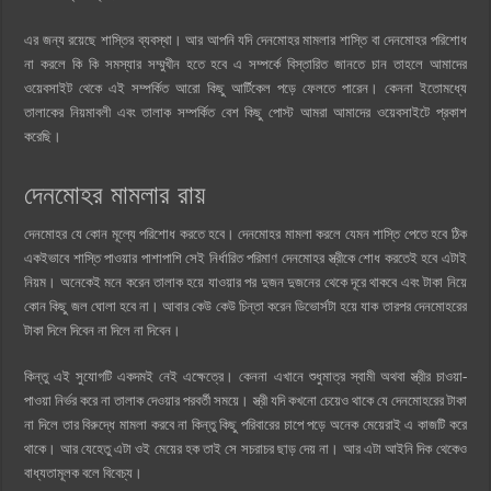
এর জন্য রয়েছে শাস্তির ব্যবস্থা। আর আপনি যদি দেনমোহর মামলার শাস্তি বা দেনমোহর পরিশোধ
না করলে কি কি সমস্যার সম্মুখীন হতে হবে এ সম্পর্কে বিস্তারিত জানতে চান তাহলে আমাদের
ওয়েবসাইট থেকে এই সম্পর্কিত আরো কিছু আর্টিকেল পড়ে ফেলতে পারেন। কেননা ইতোমধ্যে
তালাকের নিয়মাবলী এবং তালাক সম্পর্কিত বেশ কিছু পোস্ট আমরা আমাদের ওয়েবসাইটে প্রকাশ
করেছি।
দেনমোহর মামলার রায়
দেনমোহর যে কোন মূল্যে পরিশোধ করতে হবে। দেনমোহর মামলা করলে যেমন শাস্তি পেতে হবে ঠিক
একইভাবে শাস্তি পাওয়ার পাশাপাশি সেই নির্ধারিত পরিমাণ দেনমোহর স্ত্রীকে শোধ করতেই হবে এটাই
নিয়ম। অনেকেই মনে করেন তালাক হয়ে যাওয়ার পর দুজন দুজনের থেকে দূরে থাকবে এবং টাকা নিয়ে
কোন কিছু জল ঘোলা হবে না। আবার কেউ কেউ চিন্তা করেন ডিভোর্সটা হয়ে যাক তারপর দেনমোহরের
টাকা দিলে দিবেন না দিলে না দিবেন।
কিন্তু এই সুযোগটি একদমই নেই এক্ষেত্রে। কেননা এখানে শুধুমাত্র স্বামী অথবা স্ত্রীর চাওয়া-
পাওয়া নির্ভর করে না তালাক দেওয়ার পরবর্তী সময়ে। স্ত্রী যদি কখনো চেয়েও থাকে যে দেনমোহরের টাকা
না দিলে তার বিরুদ্ধে মামলা করবে না কিন্তু কিছু পরিবারের চাপে পড়ে অনেক মেয়েরাই এ কাজটি করে
থাকে। আর যেহেতু এটা ওই মেয়ের হক তাই সে সচরাচর ছাড় দেয় না। আর এটা আইনি দিক থেকেও
বাধ্যতামূলক বলে বিবেচ্য।