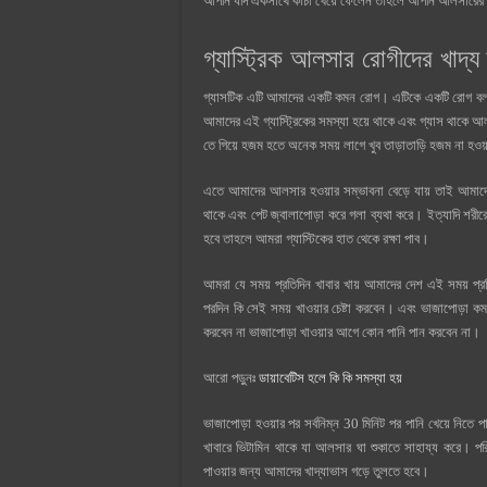
আপনি যদি একসাথে কাঁচা খেয়ে ফেলেন তাহলে আপনি আলসারের
গ্যাস্ট্রিক আলসার রোগীদের খাদ্য
গ্যাসটিক এটি আমাদের একটি কমন রোগ। এটিকে একটি রোগ বলা যায
আমাদের এই গ্যাস্ট্রিকের সমস্যা হয়ে থাকে এবং গ্যাস থাকে আ
তে গিয়ে হজম হতে অনেক সময় লাগে খুব তাড়াতাড়ি হজম না হওয
এতে আমাদের আলসার হওয়ার সম্ভাবনা বেড়ে যায় তাই আমাদে
থাকে এবং পেট জ্বালাপোড়া করে গলা ব্যথা করে। ইত্যাদি শরীর
হবে তাহলে আমরা গ্যাস্টিকের হাত থেকে রক্ষা পাব।
আমরা যে সময় প্রতিদিন খাবার খায় আমাদের দেশ এই সময় প্
পরদিন কি সেই সময় খাওয়ার চেষ্টা করবেন। এবং ভাজাপোড়া
করবেন না ভাজাপোড়া খাওয়ার আগে কোন পানি পান করবেন না।
আরো পড়ুনঃ
ডায়াবেটিস হলে কি কি সমস্যা হয়
ভাজাপোড়া হওয়ার পর সর্বনিম্ন 30 মিনিট পর পানি খেয়ে নিত
খাবারে ভিটামিন থাকে যা আলসার ঘা শুকাতে সাহায্য করে। পরি
পাওয়ার জন্য আমাদের খাদ্যাভাস গড়ে তুলতে হবে।