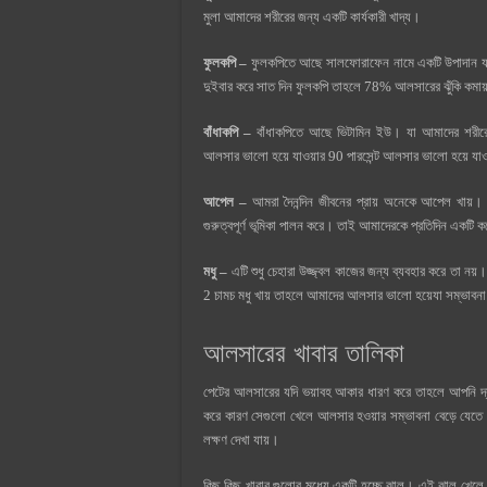
মুলা আমাদের শরীরের জন্য একটি কার্যকারী খাদ্য।
ফুলকপি –
ফুলকপিতে আছে সালফোরাফেন নামে একটি উপাদান যা আম
দুইবার করে সাত দিন ফুলকপি তাহলে 78% আলসারের ঝুঁকি কমা
বাঁধাকপি –
বাঁধাকপিতে আছে ভিটামিন ইউ। যা আমাদের শরীরের
আলসার ভালো হয়ে যাওয়ার 90 পারসেন্ট আলসার ভালো হয়ে যাও
আপেল –
আমরা দৈনন্দিন জীবনের প্রায় অনেকে আপেল খায়
গুরুত্বপূর্ণ ভূমিকা পালন করে। তাই আমাদেরকে প্রতিদিন একট
মধু –
এটি শুধু চেহারা উজ্জ্বল কাজের জন্য ব্যবহার করে তা ন
2 চামচ মধু খায় তাহলে আমাদের আলসার ভালো হয়েযা সম্ভাবনা
আলসারের খাবার তালিকা
পেটের আলসারের যদি ভয়াবহ আকার ধারণ করে তাহলে আপনি দ্র
করে কারণ সেগুলো খেলে আলসার হওয়ার সম্ভাবনা বেড়ে যেতে 
লক্ষণ দেখা যায়।
কিছু কিছু খাবার গুলোর মধ্যে একটি হচ্ছে ঝাল। এই ঝাল খে