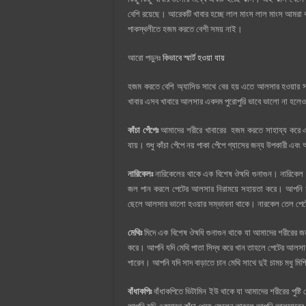
বেশি রয়েছে। আরেকটি খাবার হচ্ছে লাল মাংস লাল মাংস আমরা 
পাকস্থলীতে হজম করতে বেশী সময় নাই।
আরো পড়ুনঃ
কিভাবে স্মার্ট হওয়া যায়
হজম করতে বেশি অ্যাসিড সাথে বের হয় এতে আলসার হওয়ার স
খাবার এসব খাবারে আলসার একদম পুরোপুরি ভাবে ভালো না হলেও
কাঁচা পেঁপেঃ
আমাদের শরীরে খাবারের হজম করতে সাহায্য করে এ কা
যায়। শুধু কাঁচা পেঁপে নয় পাকা পেঁপে গ্যাসের জন্য উপকারী 
নারিকেলঃ
নারিকেলের থাকে এক বিশেষ ঔষধি গুনাগুন। নারিকেল
জল পান করলে পেটের আলসার নিরাময়ে সহায়তা করে। আপনি চা
ছেলে আলসার ভালো হওয়ার সম্ভাবনা থাকে। নারকেল তেল পেট
মেথিঃ
মিদে এক বিশেষ ঔষধি গুনাগুন থাকে যা আমাদের শরীরের জন
করে। আপনি যদি মেথি পাতা সিদ্ধ করে খান তাহলে পেটের আলসার ন
পারেন। আপনি যদি সাদ বাড়াতে চান মেথি সাথে দুই চামচ মধু মিশ
বাঁধাকপিঃ
বাঁধাকপিতে ভিটামিন ইউ থাকে যা আমাদের শরীরের পুষ্টি