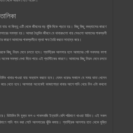
 হাত থেকে আরাম পেতে পারেন।
 তালিকা
় না কিন্তু এটি থেকে জীবনের বড় ঝুঁকি দিকে পড়তে হয়। কিছু কিছু বদভ্যাসের কারণে
লসারের সমস্যা হয়। আমরা দৈনন্দিন জীবনে যে খাবারগুলো খায় সেগুলো আমাদের পাকস্থলী
়ার কারণে আমাদের পাকস্থলীতে ব্যথা ক্ষত তৈরি করতে সাহায্য করে।
রকে কিছু নিয়ম মেনে চলতে হবে। গ্যাস্ট্রিক আলসার হলে আমাদের পেট সবসময় ফাপা
ে অনেক সমস্যা দেখা দিতে পারে এই গ্যাস্টিকের কারণে। আমাদের কিছু নিয়ম মেনে চলতে
রতিদিন খাবার পাওয়া যায় অভ্যাস করতে হবে। যেমন ধরেনঃ সকালে যে সময় ভাত খেলেন
 কম করে খেতে হবে। আপনারা অনেকেই ভাজাপোড়া খাবার আগে পানি খেয়ে নিন এটা কখনো
ে পারে। ভিটামিন সি যুক্ত ফল ও শাকসবজি ইত্যাদি বেশি পরিমাণে খাওয়া উচিত। এই সকল
মাণে পানি পান করা পেটে আলসারের ঝুঁকি কমায়। গ্যাস্ট্রিক আলসার হাত থেকে মুক্তি