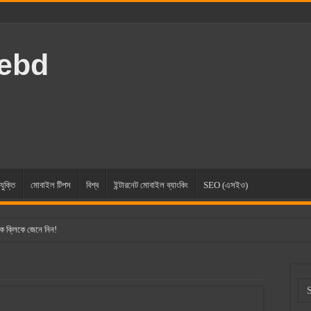
rebd
যুক্তি
মোবাইল টিপস
বিশ্ব
ইন্টারনেট মোবাইল ব্যাংকিং
SEO (এসইও)
ক ক্লিকে জেনে নিন!