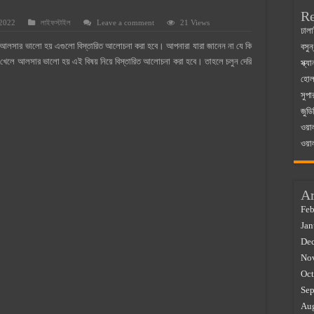
Re
 2022
লাইফস্টাইল
Leave a comment
21 Views
 ম্যাজিস্ট্রেট এর সুযোগ সুবিধা
ঢালা
আলসার ভালো হয় এগুলো বিস্তারিত আলোচনা করা হবে। আপনারা যারা জানেন না যে কি
বসুন
়ম ২০২৫
েলে আলসার ভালো হয় এই বিষয় নিয়ে বিস্তারিত আলোচনা করা হবে। তাহলে চলুন দেরি
স্ক্
০২৫
হোলস
সুপা
র বাজারে ব্যবসার আইডিয়া
জুডি
 কত ২০২৫
ওয়া
ওয়া
Ar
Feb
Jan
De
No
Oct
Sep
Au