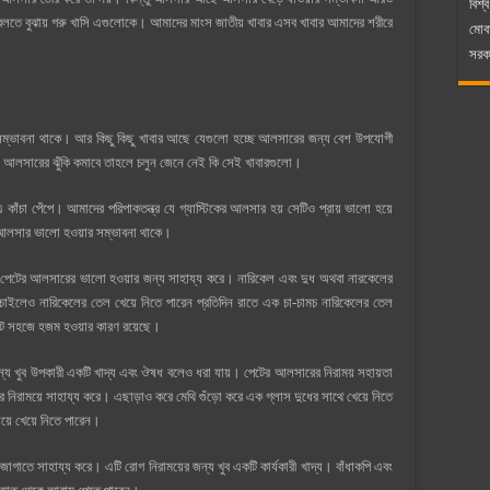
বিশ্ব
বলতে বুঝায় গরু খাসি এগুলোকে। আমাদের মাংস জাতীয় খাবার এসব খাবার আমাদের শরীরে
মোব
সরকা
ম্ভাবনা থাকে। আর কিছু কিছু খাবার আছে যেগুলো হচ্ছে আলসারের জন্য বেশ উপযোগী
 আলসারের ঝুঁকি কমাবে তাহলে চলুন জেনে নেই কি সেই খাবারগুলো।
ঁচা পেঁপে। আমাদের পরিপাকতন্ত্র যে গ্যাস্টিকের আলসার হয় সেটিও প্রায় ভালো হয়ে
এবং আলসার ভালো হওয়ার সম্ভাবনা থাকে।
 পেটের আলসারের ভালো হওয়ার জন্য সাহায্য করে। নারিকেল এবং দুধ অথবা নারকেলের
ইলেও নারিকেলের তেল খেয়ে নিতে পারেন প্রতিদিন রাতে এক চা-চামচ নারিকেলের তেল
ে সহজে হজম হওয়ার কারণ রয়েছে।
্য খুব উপকারী একটি খাদ্য এবং ঔষধ বলেও ধরা যায়। পেটের আলসারের নিরাময় সহায়তা
িরাময়ে সাহায্য করে। এছাড়াও করে মেথি গুঁড়ো করে এক গ্লাস দুধের সাথে খেয়ে নিতে
িয়ে খেয়ে নিতে পারেন।
 জোগাতে সাহায্য করে। এটি রোগ নিরাময়ের জন্য খুব একটি কার্যকারী খাদ্য। বাঁধাকপি এবং