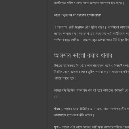
গ্যাস্টিকের পরিমাণ বেড়ে গেলে আমাদের আলসার হয়ে থাকে।
আরো পড়ুনঃ
ঘন ঘন প্রস্রাব হওয়ার কারণ
এ আলসার একটি মারাত্মক রোগ সৃষ্টির কারণ। সময়মতো আমাদের 
ভয়াবহ আকার ধারণ করতে পারে। আজকের এই আর্টিকেলে আমর
রোগীদের খাদ্য তালিকা। তাহলে চলুন আমরা জেনে নিই উক্ত বিষ
আলসার ভালো করার খাবার
উপরের আলোচনায় কি খেলে আলসার ভালো হয়? এ বিষয়টি সম্পর
নিয়মিত খেলে আলসার থেকে মুক্তি পাওয়া যায়। আমাদের পরিপ
এড়িয়ে চলতে হবে।
আমরা যদি নিয়মিত শাকসবজি খায় তা হলে আমাদের পাকস্থলী তে 
হয়।
গাজর –
গাজরে আছে ভিটামিন এ । এবং আমাদের পাকস্থলীর বদ 
আলসারের হাত থেকে ঝুঁকি কমাবে।
মুলা –
আমরা এটা আগে থেকেই জানি মুলা আমাদের শরীরের পাকস্থ