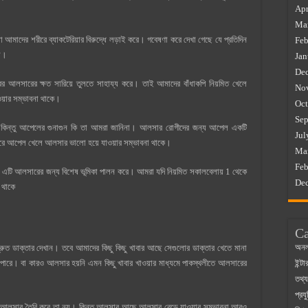
Apr
Ma
াদের শরীরে ব্যাকটেরিয়ার বিরুদ্ধে লড়াই করে। গবেষণা করে দেখা গেছে যে প্রতিদিন
Feb
য়।
Jan
De
 আলসারের ক্ষত সারিয়ে তুলতে সাহায্য করে। তাই আমাদের বাঁধাকপি নিয়মিত খেলে
No
য়ার সম্ভাবনা থাকে।
Oct
Sep
। কিন্তু আপেলের গুনাগুন কি তা আমরা জানিনা। আলসার রোগীদের জন্য আপেল একটি
Jul
ি করে আপেল খেলে আলসার ভালো হয়ে যাওয়ার সম্ভাবনা থাকে।
Ma
Feb
য়। এটি আলসারের জন্য বিশেষ ভূমিকা পালন করে। আমরা যদি নিয়মিত সকালবেলায় 1 থেকে
De
 থাকে
Ca
অনল
ুত ডাক্তার দেখান। তবে আমাদের কিছু কিছু খাবার আছে সেগুলোর ডাক্তার খেতে মানা
ইন্ট
পারে। বা কারও আলসার হয়নি এমন কিছু খাবার খাওয়ার মাধ্যমে পাকস্থলীতে আলসারের
তথ্য
প্রযু
লে আলসার তৈরি করে তা নয়। কিন্তু আলসার আছে আলসার বেড়ে যাওয়ার সম্ভাবনা আরও