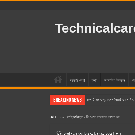
Technicalca
সরকারি সেবা
তথ্য
অনলাইন ইনকাম
প্র
Breaking News
ঢালাই এর জন্য কোন সিমেন্ট ভালো? এ
বসুন্ধরা সিমেন্ট এর দাম ২০২৫
Home
/
লাইফস্টাইল
/
কি খেলে আলসার ভালো হয়
স্ক্যান সিমেন্ট এর দাম ২০২৫
হোলসিম সিমেন্ট দাম ২০২৫