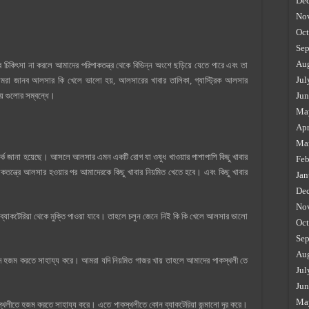
De
No
Oct
Sep
Au
চিকিৎসা না করলে আমাদের পরিপাকতন্ত্র থেকে বিভিন্ন অংশে ছড়িয়ে যেতে পারে এবং তা
Jul
া জানব আলসার কি খেলে ভালো হয়, আলসারের খাবার তালিকা, গ্যাস্ট্রিক আলসার
Jun
য় গুলোর সম্বন্ধে।
Ma
Apr
Ma
্কে জানা হয়েছে। আসলে আলসার এমন একটি রোগ যা ওষুধ খাওয়ার পাশাপাশি কিছু খাবার
Feb
াকতন্ত্রে আলসার হওয়ার পর আমাদেরকে কিছু খাবার নিয়মিত খেতে হবে। এবং কিছু খাবার
Jan
De
No
ব্যাকটেরিয়া থেকে মুক্তি পাওয়া যাবে। তাহলে চলুন জেনে নিই কি কি খেলে আলসার ভালো
Oct
Sep
Au
হজম করতে সাহায্য করে। আমরা যদি নিয়মিত গাজর খায় তাহলে আমাদের পাকস্থলী তে
Jul
Jun
Ma
লীতে হজম করতে সাহায্য করে। এতে পাকস্থলীতে কোন ব্যাকটেরিয়া জন্মানো দূর করে।