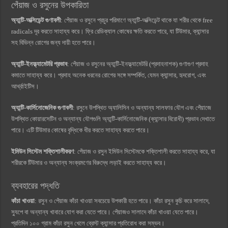
পেঁয়াজ ও রসুনের উপকারিতা
অ্যান্টি-অক্সিডেন্ট গুণাবলী
: পেঁয়াজ ও রসুনে প্রচুর পরিমাণে অ্যান্টি-অক্সিডেন্ট থাকে যা শরীর থেকে free
radicals দূর করতে সাহায্য করে। ফ্রি রেডিক্যাল কোষের ক্ষতি করতে পারে, যা টিউমার, ক্যান্সার
সহ বিভিন্ন রোগের জন্য দায়ী হতে পারে।
অ্যান্টি-ইনফ্ল্যামেটরি প্রভাব
: পেঁয়াজ ও রসুনের অ্যান্টি-ইনফ্ল্যামেটরি (প্রদাহনাশক) গুণাগুণ প্রদাহ
কমাতে সাহায্য করে। প্রদাহ অনেক ধরনের রোগের সঙ্গে সম্পর্কিত, যেমন ক্যান্সার, হৃদরোগ, এবং
আর্থ্রাইটিস।
অ্যান্টি-কার্সিনোজেনিক গুণাবলী
: রসুনে উপস্থিত অ্যালিসিন ও অন্যান্য সালফার যৌগ এবং পেঁয়াজে
উপস্থিত কোয়ারসেটিন ও অন্যান্য যৌগগুলি অ্যান্টি-কার্সিনোজেনিক (ক্যান্সার বিরোধী) প্রভাব দেখাতে
পারে। এটি টিউমার কোষের বৃদ্ধিকে ধীর করতে সাহায্য করতে পারে।
ইমিউন সিস্টেম শক্তিশালীকরণ
: পেঁয়াজ ও রসুন ইমিউন সিস্টেমকে শক্তিশালী করতে সাহায্য করে, যা
শরীরকে টিউমার ও অন্যান্য সংক্রমণের বিরুদ্ধে লড়াই করতে সাহায্য করে।
ব্যবহারের পদ্ধতি
কাঁচা খাওয়া
: রসুন ও পেঁয়াজ কাঁচা খাওয়া সবচেয়ে উপকারী হতে পারে। কাঁচা রসুন কুচি করে সালাদে,
স্যুপে বা অন্যান্য খাবারে যোগ করা যেতে পারে। পেঁয়াজও সালাদে কাঁচা খাওয়া যেতে পারে।
প্রতিদিন ১০০ গ্রাম কাঁচা রসুন খেলে ব্রেস্ট ক্যান্সার প্রতিরোধ করা সম্ভব।