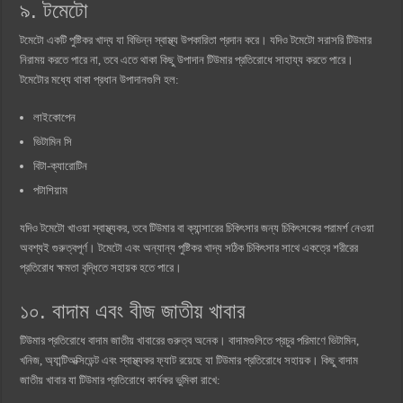
৯. টমেটো
টমেটো একটি পুষ্টিকর খাদ্য যা বিভিন্ন স্বাস্থ্য উপকারিতা প্রদান করে। যদিও টমেটো সরাসরি টিউমার
নিরাময় করতে পারে না, তবে এতে থাকা কিছু উপাদান টিউমার প্রতিরোধে সাহায্য করতে পারে।
টমেটোর মধ্যে থাকা প্রধান উপাদানগুলি হল:
লাইকোপেন
ভিটামিন সি
বিটা-ক্যারোটিন
পটাশিয়াম
যদিও টমেটো খাওয়া স্বাস্থ্যকর, তবে টিউমার বা ক্যান্সারের চিকিৎসার জন্য চিকিৎসকের পরামর্শ নেওয়া
অবশ্যই গুরুত্বপূর্ণ। টমেটো এবং অন্যান্য পুষ্টিকর খাদ্য সঠিক চিকিৎসার সাথে একত্রে শরীরের
প্রতিরোধ ক্ষমতা বৃদ্ধিতে সহায়ক হতে পারে।
১০. বাদাম এবং বীজ জাতীয় খাবার
টিউমার প্রতিরোধে বাদাম জাতীয় খাবারের গুরুত্ব অনেক। বাদামগুলিতে প্রচুর পরিমাণে ভিটামিন,
খনিজ, অ্যান্টিঅক্সিডেন্ট এবং স্বাস্থ্যকর ফ্যাট রয়েছে যা টিউমার প্রতিরোধে সহায়ক। কিছু বাদাম
জাতীয় খাবার যা টিউমার প্রতিরোধে কার্যকর ভুমিকা রাখে: