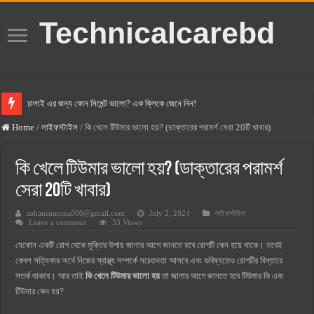
Technicalcarebd
ঢালাই এর জন্য কোন সিমেন্ট ভালো? এক ক্লিকে জেনে নিন!
বসুন্ধরা সিমেন্ট এর দাম ২০২৫
Home
/
লাইফস্টাইল
/
কি খেলে টিউমার ভালো হয়? (ডাক্তারের পরামর্শ সেরা 20টি খাবার)
স্ক্যান সিমেন্ট এর দাম ২০২৫
কি খেলে টিউমার ভালো হয়? (ডাক্তারের পরামর্শ
হোলসিম সিমেন্ট দাম ২০২৫
সেরা 20টি খাবার)
সুপারক্রিট সিমেন্ট দাম ২০২৫
sohansumona000@gmail.com
July 2, 2024
লাইফস্টাইল
জুডিশিয়াল ম্যাজিস্ট্রেট কি? জুডিশিয়াল ম্যাজিস্ট্রেট এর সুযোগ সুবিধা
Leave a comment
33 Views
ওয়ালটন মোবাইল কিস্তিতে কেনার নিয়ম ২০২৫
যেকোন একটি রোগ থেকে মুক্তির উপায় জানার আগে জানতে হবে রোগটি কেন হয়ে থাকে। তবেই
কেবল সত্যিকার অর্থে নিজের স্বাস্থ্য সম্পর্কে সচেতনতা আসবে এবং ভবিষ্যতেও রোগটির বিস্তারে
ওয়ালটন টিভি কিস্তিতে কেনার নিয়ম ২০২৫
সতর্ক থাকবে। আর তাই
কি খেলে টিউমার ভালো হয়
তা জানার আগে জানতে হবে টিউমার কি এবং
গ্রামে লাভজনক ব্যবসা ২০২৫ ও গ্রামের বাজারে ব্যবসার আইডিয়া
টিউমার কেন হয়?
জেনে নিন, বর্তমানে মোবাইল ঘড়ি দাম কত ২০২৫