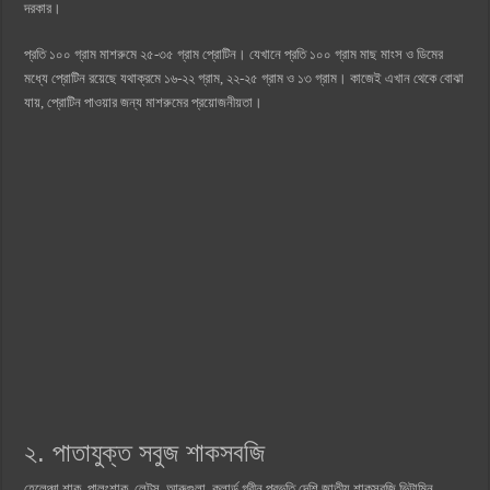
দরকার।
প্রতি ১০০ গ্রাম মাশরুমে ২৫-৩৫ গ্রাম প্রোটিন। যেখানে প্রতি ১০০ গ্রাম মাছ মাংস ও ডিমের
মধ্যে প্রোটিন রয়েছে যথাক্রমে ১৬-২২ গ্রাম, ২২-২৫ গ্রাম ও ১৩ গ্রাম। কাজেই এখান থেকে বোঝা
যায়, প্রোটিন পাওয়ার জন্য মাশরুমের প্রয়োজনীয়তা।
২. পাতাযুক্ত সবুজ শাকসবজি
হেলেঞ্চা শাক, পালংশাক, লেটুস, আরুগুলা, কলার্ড গ্রীন প্রভূতি দেশি জাতীয় শাকসবজি ভিটামিন