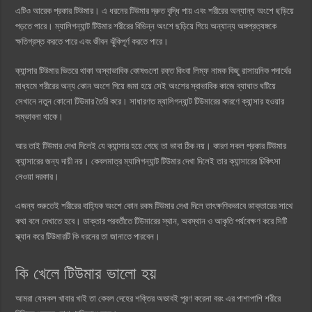
এটিও আরেক প্রকার টিউমার। এ ধরনের টিউমার দ্রুত বৃদ্ধি পায় এবং শরীরের অন্যান্য অংশে ছড়িয়ে
পড়তে পারে। ম্যালিগন্যান্ট টিউমার শরীরের বিভিন্ন অংশে ছড়িয়ে গিয়ে অন্যান্য অঙ্গপ্রত্যঙ্গকে
ক্ষতিগ্রস্ত করতে পারে এবং জীবন ঝুঁকিপূর্ণ করতে পারে।
ক্যান্সার টিউমার ভিতরে থাকা অস্বাভাবিক কোষগুলো রক্ত কিংবা লিম্ফ নামক কিছু রাসায়নিক পদার্থের
মাধ্যমে শরীরের অন্য কোন অংশে গিয়ে জমা হয়ে সেই অংশের স্বাভাবিক কাজে ব্যাঘাত ঘটিয়ে
সেখানে নতুন কোনো টিউমার তৈরি করে। সাধারণত ম্যালিগন্যান্ট টিউমারের কারণে ক্যান্সার হওয়ার
সম্ভাবনা থাকে।
আর তাই টিউমার দেখা দিলেই যে ক্যান্সার হয়ে গেছে তা ভাবা ঠিক নয়। কারণ সকল প্রকার টিউমার
ক্যান্সারের জন্য দায়ী নয়। কেবলমাত্র ম্যালিগন্যান্ট টিউমার দেখা দিলেই তার ক্যান্সারের চিকিৎসা
নেওয়া দরকার।
এজন্য শুরুতেই শরীরের বাহ্যিক অংশে কোন রকম টিউমার দেখা দিলে তাৎক্ষণিকভাবে ডাক্তারের সাথে
কথা বলে দেখাতে হবে। ডাক্তার পরবর্তীতে টিউমারের স্থান, অবস্থান ও আকৃতি পর্যবেক্ষণ করে সিটি
স্ক্যান করে টিউমারটি কি ধরনের তা জানাতে পারবেন।
কি খেলে টিউমার ভালো হয়
আমরা যেসকল খাবার খাই তা কেবল দেহের শক্তির অভাবই পূরণ করেনা বরং এর পাশাপাশি শরীরে