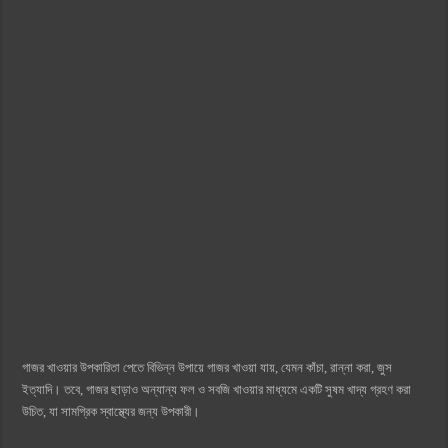
গাজর খাওয়ার উপকারিতা পেতে বিভিন্ন উপায়ে গাজর খাওয়া যায়, যেমন কাঁচা, রান্না করা, জুস
ইত্যাদি। তবে, গাজর ছাড়াও অন্যান্য ফল ও সবজি খাওয়ার মাধ্যমে একটি সুষম খাদ্য গ্রহণ করা
উচিত, যা সামগ্রিক স্বাস্থ্যের জন্য উপকারী।