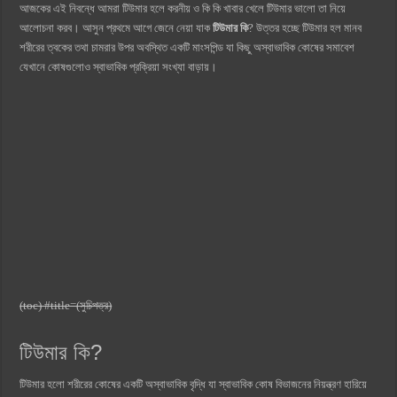
আজকের এই নিবন্ধে আমরা টিউমার হলে করনীয় ও কি কি খাবার খেলে টিউমার ভালো তা নিয়ে
আলোচনা করব। আসুন প্রথমে আগে জেনে নেয়া যাক
টিউমার কি
? উত্তর হচ্ছে টিউমার হল মানব
শরীরের ত্বকের তথা চামরার উপর অবস্থিত একটি মাংসপিন্ড যা কিছু অস্বাভাবিক কোষের সমাবেশ
যেখানে কোষগুলোও স্বাভাবিক প্রক্রিয়া সংখ্যা বাড়ায়।
(toc) #title=(সুচিপত্র)
টিউমার কি?
টিউমার হলো শরীরের কোষের একটি অস্বাভাবিক বৃদ্ধি যা স্বাভাবিক কোষ বিভাজনের নিয়ন্ত্রণ হারিয়ে