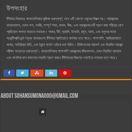
উপসংহার
টিউমার নিরাময়ে খাদ্যতালিকার ভূমিকা গুরুত্বপূর্ণ, তবে এটি কোনো ওষুধের বিকল্প নয়। স্বাস্থ্যকর
খাদ্যাভ্যাস, যেমন ফল, সবজি, সম্পূর্ণ শস্য, বাদাম, বীজ, এবং স্বাস্থ্যকর চর্বি গ্রহণ করা শরীরের রোগ
প্রতিরোধ ক্ষমতা বাড়াতে সহায়ক। গাজর, বীট, ব্রকলি, টমেটো, রসুন, আদা, এবং হলুদের মতো
অ্যান্টিঅক্সিডেন্ট সমৃদ্ধ খাবারগুলো টিউমার প্রতিরোধে কার্যকর হতে পারে। পাশাপাশি, প্রক্রিয়াজাত
খাবার, অতিরিক্ত চিনি, এবং ট্রান্স ফ্যাট এড়িয়ে চলা উচিত। চিকিৎসকের পরামর্শ এবং নিয়মিত স্বাস্থ্য
পরীক্ষা অত্যন্ত গুরুত্বপূর্ণ। খাদ্যতালিকার পাশাপাশি স্বাস্থ্যকর জীবনযাপন, যেমন নিয়মিত ব্যায়াম
এবং মানসিক চাপ কমানোর পদ্ধতি গ্রহণ করাও টিউমারের বিরুদ্ধে লড়াইয়ে সহায়ক হতে পারে।
About
sohansumona000@gmail.com