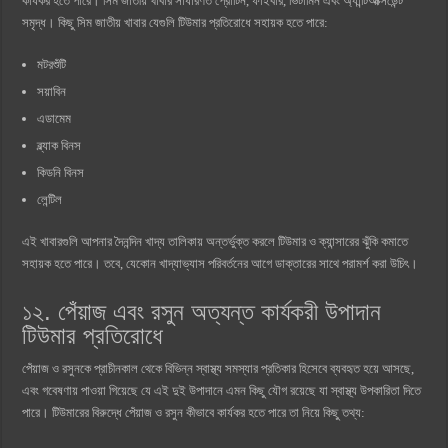
কার্যকর হতে পারে। সিম জাতীয় খাবার সাধারণত প্রোটিন, ফাইবার, ভিটামিন এবং অ্যান্টিঅক্সিডেন্ট
সমৃদ্ধ। কিছু সিম জাতীয় খাবার যেগুলি টিউমার প্রতিরোধে সহায়ক হতে পারে:
মটরশুঁটি
সয়াবিন
এডামেম
ব্ল্যাক বিনস
কিডনি বিনস
লেন্টিল
এই খাবারগুলি আপনার দৈনন্দিন খাদ্য তালিকায় অন্তর্ভুক্ত করলে টিউমার ও ক্যান্সারের ঝুঁকি কমাতে
সহায়ক হতে পারে। তবে, যেকোন খাদ্যাভ্যাস পরিবর্তনের আগে ডাক্তারের সাথে পরামর্শ করা উচিৎ।
১২. পেঁয়াজ এবং রসুন অত্যন্ত কার্যকরী উপাদান
টিউমার প্রতিরোধে
পেঁয়াজ ও রসুনকে প্রাচীনকাল থেকে বিভিন্ন স্বাস্থ্য সমস্যার প্রতিকার হিসেবে ব্যবহৃত হয়ে আসছে,
এবং গবেষণায় পাওয়া গিয়েছে যে এই দুই উপাদানে এমন কিছু যৌগ রয়েছে যা স্বাস্থ্য উপকারিতা দিতে
পারে। টিউমারের বিরুদ্ধে পেঁয়াজ ও রসুন কীভাবে কার্যকর হতে পারে তা নিয়ে কিছু তথ্য: