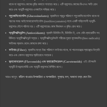
থাকে যা ক্যান্সার কোষের বৃদ্ধি কমাতে সাহায্য করে। এটি ক্যান্সার কোষের ডিএনএ ক্ষতি রোধ
করে এবং অ্যান্টি-ক্যান্সার এনজাইম সক্রিয় করে।
গ্লুকোসিনোলেটস (Glucosinolates)
: ব্রকলিতে প্রচুর পরিমাণে গ্লুকোসিনোলেটস থাকে যা
পচনের সময় আইসোথায়োসাইনেটস (isothiocyanates) নামে একটি শক্তিশালী অ্যান্টি-
ক্যান্সার যৌগে পরিণত হয়। এটি ক্যান্সারের কোষ বিভাজন ও বৃদ্ধি রোধ করে।
অ্যান্টিঅক্সিডেন্টস (Antioxidants)
: ব্রকলি ভিটামিন সি, ভিটামিন ই, এবং বেটা-ক্যারোটিন সহ
বিভিন্ন অ্যান্টিঅক্সিডেন্ট সমৃদ্ধ। অ্যান্টিঅক্সিডেন্টগুলি শরীরের মুক্ত মূলকগুলির (free radicals)
ক্ষতিকর প্রভাব থেকে কোষকে রক্ষা করে।
ফাইবার (Fiber)
: ব্রকলির মধ্যে উচ্চ পরিমাণে ফাইবার থাকে, যা পাচনতন্ত্রের স্বাস্থ্যের উন্নতি
করে এবং কোলন ক্যান্সার প্রতিরোধে সহায়ক।
ফ্ল্যাভোনয়েডস (Flavonoids) এবং ক্যারোটেনয়েডস (Carotenoids)
: এই যৌগগুলি
অ্যান্টি-ইনফ্ল্যামেটরি এবং অ্যান্টি-ক্যান্সার বৈশিষ্ট্য রাখে।
আরও জানুন:
কাঁঠাল খাওয়ার উপকারিতা ও অপকারিতা: সুস্বাদু ফল, অজানা তথ্য জেন নিন