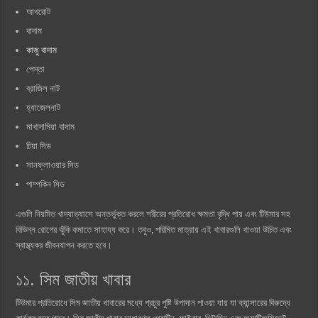
আখরোট
বাদাম
কাজু বাদাম
পেস্তা
ব্রাজিল নাট
হ্যাজেলনাট
মাখাদামিয়া বাদাম
চিয়া সিড
সানফ্লাওয়ার সিড
পাম্পকিন সিড
এগুলি নিয়মিত খাদ্যাভ্যাসে অন্তর্ভুক্ত করলে শরীরের প্রতিরোধ ক্ষমতা বৃদ্ধি পায় এবং টিউমার সহ
বিভিন্ন রোগের ঝুঁকি কমাতে সাহায্য করে। তবুও, পরিমিত মাত্রায় এই খাবারগুলি খাওয়া উচিত এবং
স্বাস্থ্যকর জীবনযাপন করতে হবে।
১১. সিম জাতীয় খাবার
টিউমার প্রতিরোধে সিম জাতীয় খাবারের মধ্যে প্রচুর পুষ্টি উপাদান পাওয়া যায় যা ক্যান্সারের বিরুদ্ধে