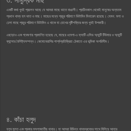
৩. সামুদ্রিক মাছ
একটি কথা খুবই প্রচলন আছে যে আমরা মাছে ভাতে বাঙালী। প্রাচীনকাল থেকেই মানুষের অন্যতম
প্রধান খাদ্য হল ভাত ও মাছ। মাছের মধ্যে প্রচুর পরিমাণে ভিটামিন মিনারেল রয়েছে। যেমন: মলা ও
ঢেলা মাছে প্রচুর পরিমাণে ভিটামিন এ থাকে যা চোখের দৃষ্টিশক্তির জন্য খুবই উপকারী।
এছাড়াও এক গবেষণায় প্রমাণিত হয়েছে যে, মাছের ওমেগা-৩ ফ্যাটি এসিড অ্যান্টি টিউমার ও অ্যান্টি
ক্যান্সার বৈশিষ্ট্যসম্পন্ন। কেমোথেরাপির পার্শ্বপ্রতিক্রিয়া ঠেকাতে এর ভূমিকা অপরিসীম।
৪. কাঁচা হলুদ
হলুদ মূলত এক প্রকার মসলাজাতীয় খাবার। যা আমরা বিভিন্ন খাদ্যদ্রব্যের সাথে মিলিয়ে আহার