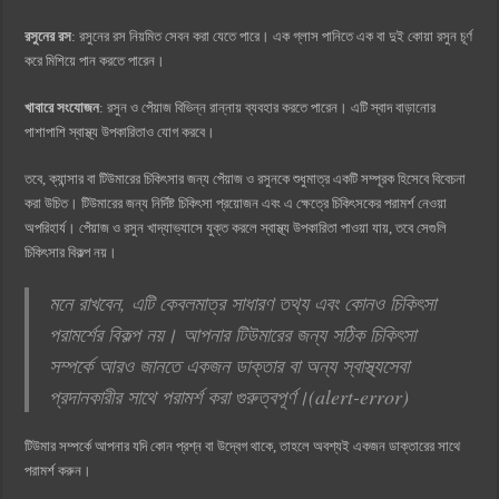
রসুনের রস
: রসুনের রস নিয়মিত সেবন করা যেতে পারে। এক গ্লাস পানিতে এক বা দুই কোয়া রসুন চূর্ণ
করে মিশিয়ে পান করতে পারেন।
খাবারে সংযোজন
: রসুন ও পেঁয়াজ বিভিন্ন রান্নায় ব্যবহার করতে পারেন। এটি স্বাদ বাড়ানোর
পাশাপাশি স্বাস্থ্য উপকারিতাও যোগ করবে।
তবে, ক্যান্সার বা টিউমারের চিকিৎসার জন্য পেঁয়াজ ও রসুনকে শুধুমাত্র একটি সম্পূরক হিসেবে বিবেচনা
করা উচিত। টিউমারের জন্য নির্দিষ্ট চিকিৎসা প্রয়োজন এবং এ ক্ষেত্রে চিকিৎসকের পরামর্শ নেওয়া
অপরিহার্য। পেঁয়াজ ও রসুন খাদ্যাভ্যাসে যুক্ত করলে স্বাস্থ্য উপকারিতা পাওয়া যায়, তবে সেগুলি
চিকিৎসার বিকল্প নয়।
মনে রাখবেন, এটি কেবলমাত্র সাধারণ তথ্য এবং কোনও চিকিৎসা
পরামর্শের বিকল্প নয়। আপনার টিউমারের জন্য সঠিক চিকিৎসা
সম্পর্কে আরও জানতে একজন ডাক্তার বা অন্য স্বাস্থ্যসেবা
প্রদানকারীর সাথে পরামর্শ করা গুরুত্বপূর্ণ।(alert-error)
টিউমার সম্পর্কে আপনার যদি কোন প্রশ্ন বা উদ্বেগ থাকে, তাহলে অবশ্যই একজন ডাক্তারের সাথে
পরামর্শ করুন।