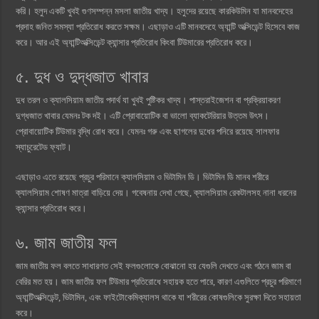
করি। হলুদ একটি খুবই গুণসম্পন্ন মসলা জাতীয় খাদ্য। হলুদের রয়েছে কারকিউমিন যা মানবদেহের
প্রদাহ জনিত সমস্যা প্রতিরোধ করতে সক্ষম। এছাড়াও এটি মানবদেহে অ্যান্টি অক্সিডেন্ট হিসেবে কাজ
করে। আর এই অ্যান্টিঅক্সিডেন্ট ক্যান্সার প্রতিরোধ কিংবা টিউমারের প্রতিরোধ করে।
৫. দুধ ও দুদ্ধজাত খাবার
দুধ তরল ও ক্যালসিয়াম জাতীয় পদার্থ যা খুবই পুষ্টিকর খাদ্য। পাস্তরাইজেশন বা প্রক্রিয়াকরণ
দুগ্ধজাত খাবার যেমনঃ টক দই। এটি প্রোবায়োটিক বা ভালো ব্যাকটেরিয়ার উত্তম উৎস।
প্রোবায়োটিক টিউমার বৃদ্ধি রোধ করে। যেমনঃ গরু এবং ছাগলের দুধের পনিরে রয়েছে সালফার
স্যাচুরেটেড ফ্যাট।
এছাড়াও এতে রয়েছে প্রচুর পরিমানে ক্যালসিয়াম ও ভিটামিন ডি। ভিটামিন ডি মানব শরীরে
ক্যালসিয়াম শোষণ মাত্রা বাড়িয়ে দেয়। গবেষনায় দেখা গেছে, ক্যালসিয়াম রেকটালসহ নানা ধরনের
ক্যান্সার প্রতিরোধ করে।
৬. জাম জাতীয় ফল
জাম জাতীয় ফল বলতে সাধারণত সেই ফলগুলোকে বোঝানো হয় যেগুলি দেখতে এবং গঠনে জাম বা
বেরির মত হয়। জাম জাতীয় ফল টিউমার প্রতিরোধে সহায়ক হতে পারে, কারণ এগুলিতে প্রচুর পরিমাণে
অ্যান্টিঅক্সিডেন্ট, ভিটামিন, এবং ফাইটোকেমিক্যালস থাকে যা শরীরের কোষগুলিকে সুরক্ষা দিতে সহায়তা
করে।