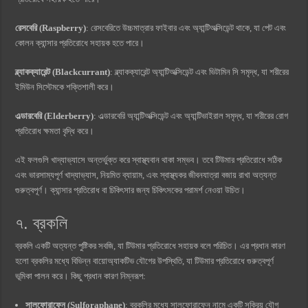
রেসবেরি (Raspberry)
: রেসবেরিতে উচ্চমাত্রার ফাইবার এবং অ্যান্টিঅক্সিডেন্ট থাকে, যা পেট এবং
কোলন ক্যান্সার প্রতিরোধে সহায়ক হতে পারে।
ব্ল্যাকক্যারেন্ট (Blackcurrant)
: ব্ল্যাকক্যারেন্ট অ্যান্টিঅক্সিডেন্ট এবং ভিটামিন সি সমৃদ্ধ, যা শরীরের
ইমিউন সিস্টেমকে শক্তিশালী করে।
এল্ডারবেরি (Elderberry)
: এল্ডারবেরি অ্যান্টিঅক্সিডেন্ট এবং অ্যান্টিভাইরাল সমৃদ্ধ, যা শরীরের রোগ
প্রতিরোধ ক্ষমতা বৃদ্ধি করে।
এই ফলগুলি খাদ্যাভ্যাসে অন্তর্ভুক্ত করে স্বাস্থ্যবান থাকা সম্ভব। তবে টিউমার প্রতিরোধে সঠিক
এবং ভারসাম্যপূর্ণ খাদ্যাভ্যাস, নিয়মিত ব্যায়াম, এবং স্বাস্থ্যকর জীবনযাত্রা বজায় রাখা অত্যন্ত
গুরুত্বপূর্ণ। ক্যান্সার প্রতিরোধ বা চিকিৎসার জন্য চিকিৎসকের পরামর্শ নেওয়া উচিত।
৭. ব্রকলি
ব্রকলি একটি অত্যন্ত পুষ্টিকর সবজি, যা টিউমার প্রতিরোধে সহায়ক বলে পরিচিত। এর প্রধান কারণ
হলো ব্রকলির মধ্যে বিভিন্ন বায়োঅ্যাকটিভ যৌগের উপস্থিতি, যা টিউমার প্রতিরোধে গুরুত্বপূর্ণ
ভূমিকা পালন করে। কিছু প্রধান কারণ নিম্নরূপ:
সালফোরাফেন (Sulforaphane)
: ব্রকলির মধ্যে সালফোরাফেন নামে একটি সক্রিয় যৌগ