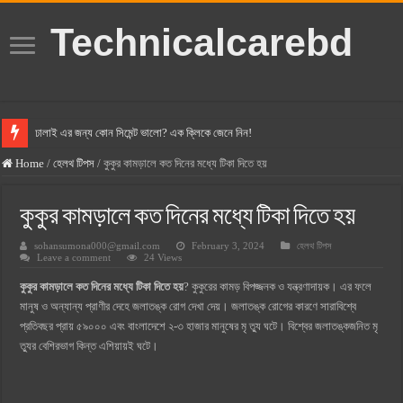
Technicalcarebd
ঢালাই এর জন্য কোন সিমেন্ট ভালো? এক ক্লিকে জেনে নিন!
বসুন্ধরা সিমেন্ট এর দাম ২০২৫
Home
/
হেলথ টিপস
/
কুকুর কামড়ালে কত দিনের মধ্যে টিকা দিতে হয়
স্ক্যান সিমেন্ট এর দাম ২০২৫
কুকুর কামড়ালে কত দিনের মধ্যে টিকা দিতে হয়
হোলসিম সিমেন্ট দাম ২০২৫
sohansumona000@gmail.com
February 3, 2024
হেলথ টিপস
সুপারক্রিট সিমেন্ট দাম ২০২৫
Leave a comment
24 Views
জুডিশিয়াল ম্যাজিস্ট্রেট কি? জুডিশিয়াল ম্যাজিস্ট্রেট এর সুযোগ সুবিধা
কুকুর কামড়ালে কত দিনের মধ্যে টিকা দিতে হয়
? কুকুরের কামড় বিপজ্জনক ও যন্ত্রণাদায়ক। এর ফলে
ওয়ালটন মোবাইল কিস্তিতে কেনার নিয়ম ২০২৫
মানুষ ও অন্যান্য প্রাণীর দেহে জলাতঙ্ক রোগ দেখা দেয়। জলাতঙ্ক রোগের কারণে সারাবিশ্বে
প্রতিবছর প্রায় ৫৯০০০ এবং বাংলাদেশে ২-৩ হাজার মানুষের মৃ ত্যু ঘটে। বিশ্বের জলাতঙ্কজনিত মৃ
ওয়ালটন টিভি কিস্তিতে কেনার নিয়ম ২০২৫
ত্যুর বেশিরভাগ কিন্ত এশিয়ায়ই ঘটে।
গ্রামে লাভজনক ব্যবসা ২০২৫ ও গ্রামের বাজারে ব্যবসার আইডিয়া
জেনে নিন, বর্তমানে মোবাইল ঘড়ি দাম কত ২০২৫