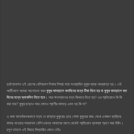
দুর্ভাগ্যবশত এই রোগের বেশিরভাগ শিকার শিশুরা যারা সংক্রামিত কুকুর দ্বারা আক্রান্ত হয়। এই
আর্টিকেলে আমরা আলোচনা করব
কুকুর কামড়ালে কতদিনের মধ্যে টিকা দিতে হয় বা কুকুর কামড়ালে কত
দিনের মধ্যে ভ্যাকসিন নিতে হবে
। আর ক্ষতস্থানের যত্ন কিভাবে নিতে হয়? এর প্রতিরোধে কি কি
করা যায়? কুকুর ছাড়াও আর কোনও প্রাণীর কামড়ে এমন হয় কি না?
এ কথা আশ্চর্যজনকভাবে সত্য যে রাস্তার কুকুরের চেয়ে পোষা কুকুরের কাছ থেকে একজন ব্যক্তির
কামড় খাওয়ার সম্ভাবনা বেশি!এজন্য আমাদের আগে থেকেই প্রতিরোধ ব্যবস্থা গ্রহণ করা উচিৎ।
চলুন তাহলে এই বিষয়ে বিস্তারিত জেনে নেইঃ