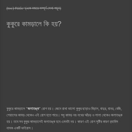
(toc) #title=(এক নজরে সম্পূর্ণ লেখা পড়ুন)
কুকুরে কামড়ালে কি হয়?
কুকুরে কামড়ালে “
জলাতঙ্ক
” রোগ হয়। জেনে রাখা ভালো কুকুর ছাড়াও বিড়াল, বাদুর, বানর, বেজি,
শেয়ালের কামড় থেকেও এই রোগ হতে পারে। শুধু কামড় নয় নখের আঁচড় ও লালা থেকেও জলাতঙ্ক
হয়। তবে সব কুকুর কামড়ালেই জলাতঙ্ক হবে এমনটা নয়। কারণ এই রোগ সৃষ্টির কারণ র‍্যাবিস
নামক একটি ভাইরাস।