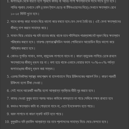
জলাতঙ্ক থেকে বাঁচতে হলে প্রথমে কামড় বা আঁচড় লাগা ক্ষতস্থানকে সাথে সাথে ধুতে হবে।
পানির প্রবাহ যেখানে বেশি (যেমন ট্যাপ ছেড়ে বা টিউবওয়েলের নিচে) সেখানে ক্ষতস্থান রেখে
১০-১৫ মিনিট ধুতে হবে।
সাথে কাপড় কাচা সাবান দিয়ে ভালো করে ঘষতে হবে যেন ফেনা তৈরি হয়। এই ফেনা ক্ষতস্থানের
জীবানু নাশ করতে সাহায্য করে।
সাবান দিয়ে ধোয়ার পর যদি হাতের কাছে থাকে তবে পটাশিয়াম পারম্যাঙ্গানেট দ্রবণ দিয়ে ক্ষতস্থান
পরিষ্কার করতে হবে। তারপর ক্লোরহেক্সিডিন অথবা পোভিডোন আয়োডিন দিয়ে ভালো করে
পরিষ্কার করতে হবে।
কোনও সুগন্ধি সাবান, মলম, ব্যান্ডেজ লাগানো যাবে না। কারণ ব্যান্ডেজ লাগিয়ে ঢেকে রাখলে
ক্ষতস্থানের জীবানু ধ্বংস হয় না। বলা হয়ে থাকে এভাবে ধোয়ার ফলে ৭০%-৮০% পর্যন্ত
জলাতঙ্কের জীবানু ধ্বংস করা সম্ভব।
এরপর নিকটস্থ স্বাস্থ্য কমপ্লেক্স বা হাসপাতালে গিয়ে চিকিৎসকের পরামর্শ নিন। কারণ পরবর্তী
চিকিৎসা হলো টিকা নেওয়া।
সেই সাথে আরেকটি করণীয় হলো আক্রান্ত ব্যক্তির ভীতি দূর করতে হবে।
কামড় দেওয়া কুকুর যাতে পরপর আরও কাউকে কামড়াতে না পারে সেদিকে লক্ষ্য রাখতে হবে
কখনও ক্ষতস্থান কাটা বা পোড়ানো যাবে না, এতে ইনফেকশন হতে পারে।
বরফ লাগাবে না কারণ ফ্রস্ট বাইট হতে পারে।
কুকুরটাও যদি র‍্যাবিস আক্রান্ত হয় তবে প্রশাসনের সাহায্য নিয়ে মেরে ফেলতে হবে।