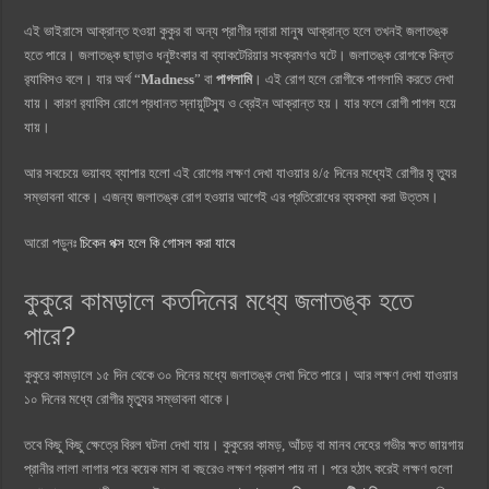
এই ভাইরাসে আক্রান্ত হওয়া কুকুর বা অন্য প্রাণীর দ্বারা মানুষ আক্রান্ত হলে তখনই জলাতঙ্ক
হতে পারে। জলাতঙ্ক ছাড়াও ধনুষ্টংকার বা ব্যাকটেরিয়ার সংক্রমণও ঘটে। জলাতঙ্ক রোগকে কিন্ত
র‍্যাবিসও বলে। যার অর্থ “
Madness
” বা
পাগলামি
। এই রোগ হলে রোগীকে পাগলামি করতে দেখা
যায়। কারণ র‍্যাবিস রোগে প্রধানত স্নায়ুটিস্যু ও ব্রেইন আক্রান্ত হয়। যার ফলে রোগী পাগল হয়ে
যায়।
আর সবচেয়ে ভয়াবহ ব্যাপার হলো এই রোগের লক্ষণ দেখা যাওয়ার ৪/৫ দিনের মধ্যেই রোগীর মৃ ত্যুর
সম্ভাবনা থাকে। এজন্য জলাতঙ্ক রোগ হওয়ার আগেই এর প্রতিরোধের ব্যবস্থা করা উত্তম।
আরো পড়ুনঃ
চিকেন পক্স হলে কি গোসল করা যাবে
কুকুরে কামড়ালে কতদিনের মধ্যে জলাতঙ্ক হতে
পারে?
কুকুরে কামড়ালে ১৫ দিন থেকে ৩০ দিনের মধ্যে জলাতঙ্ক দেখা দিতে পারে। আর লক্ষণ দেখা যাওয়ার
১০ দিনের মধ্যে রোগীর মৃত্যুর সম্ভাবনা থাকে।
তবে কিছু কিছু ক্ষেত্রে বিরল ঘটনা দেখা যায়। কুকুরের কামড়, আঁচড় বা মানব দেহের গভীর ক্ষত জায়গায়
প্রানীর লালা লাগার পরে কয়েক মাস বা বছরেও লক্ষণ প্রকাশ পায় না। পরে হঠাৎ করেই লক্ষণ গুলো