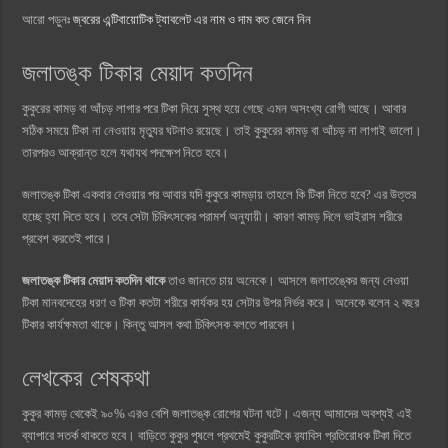
আরো পড়ুনঃ
জ্বরের এন্টিবায়োটিক ট্যাবলেট এর নাম ও দাম কত জেনে নিন
জলাতঙ্ক টিকার মেয়াদ কতদিন
কুকুরের কামড় বা আঁচড় লাগার পরে টিকা নিয়ে সুস্থ হয়ে গেছে এমন অসংখ্য রোগী আছে। আবার
সঠিক সময়ে টিকা না নেওয়ায় মৃত্যুর ঘটনাও রয়েছে। তাই কুকুরের কামড় বা আঁচড় না লাগাই ভালো।
তারপরও আক্রান্ত হলে যথাযথ পদক্ষেপ নিতে হবে।
জলাতঙ্ক টিকা একবার নেওয়ার পর আবার যদি কুকুরে কামড়ায় তাহলে কি টিকা নিতে হবে? এর উত্তর
হচ্ছে হ্যা দিতে হবে। তবে সেটা চিকিৎসকের পরামর্শ অনুযায়ী। কারণ কামড় দিলে ভাইরাস শরীরে
প্রবেশ করতেই পারে।
জলাতঙ্ক টিকার মেয়াদ কতদিন থাকে
তাও জানতে চায় অনেকে। আসলে জলাতঙ্কের জন্য নেওয়া
টিকা মানবদেহের ধরণ ও টিকা কতটা শরীরে কার্যকর হয় সেটার উপর নির্ভর করে। অনেকে বলেন ২ বছর
টিকার কার্যক্ষমতা থাকে। কিন্তু আসল কথা চিকিৎসক বলতে পারবেন।
লেখকের শেষকথা
কুকুর কামড় থেকেই ৯০% এরও বেশি জলাতঙ্ক রোগের ঘটনা ঘটে। এজন্য আমাদের অবশ্যই এই
ব্যাপারে সতর্ক থাকতে হবে। বাড়িতে কুকুর পুষলে প্রথমেই কুকুরটিকে র‍্যাবিস প্রতিরোধক টিকা দিতে