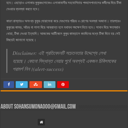
হবে। এছাড়াও এলাকার কুকুরগুলোকেও এলাকাবাসীর সহযোগিতায় পশুহাসপাতালের কর্মীদের দিয়ে টিকা
দেওয়ার ব্যবস্থা করতে হবে।
কারণ রাস্তায়ও অসংখ্য কুকুর ঘোরাফেরা করে যেগুলোর পরিচয় ও রোগের অবস্থা অজানা। তারপরেও
কুকুরের কামড়, আঁচড় বা লালা দিয়ে আক্রান্ত হলে যথাযথ পদক্ষেপ নিতে হবে। সাবান দিয়ে ক্ষতস্থান
ধোয়া, টিকা দেওয়া ইত্যাদি। আজকের আর্টিকেলে কুকুর কামড়ালে কতদিনের মধ্যে টিকা দিতে হয় সেই
বিষয়েই জানানো হয়েছে।
Disclaimer: এই প্রতিবেদনটি সচেতনতার উদ্দেশ্যে লেখা
হয়েছে। কোনো সিদ্ধান্ত নেয়ার পুর্বে অবশ্যই একজন চিকিৎসকের
পরামর্শ নিন।(alert-success)
About
sohansumona000@gmail.com