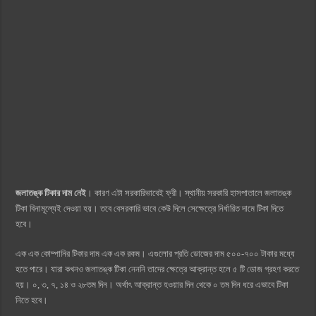
জলাতঙ্ক টিকার দাম নেই
। কারণ এটা সরকারিভাবেই ফ্রী। স্থানীয় সরকারি হাসপাতালে জলাতঙ্ক
টিকা বিনামূল্যেই দেওয়া হয়। তবে বেসরকারি ভাবে কেউ দিলে সেক্ষেত্রে নির্ধারিত দামে টিকা দিতে
হবে।
এক এক কোম্পানির টিকার দাম এক এক রকম। এগুলোর প্রতি ডোজের দাম ৫০০-৭০০ টাকার মধ্যে
হতে পারে। যারা কখনও জলাতঙ্ক টিকা নেননি তাদের ক্ষেত্রে আক্রান্ত হলে ৫ টি ডোজ গ্রহণ করতে
হয়। ০, ৩, ৭, ১৪ ও ২৮তম দিন। অর্থাৎ আক্রান্ত হওয়ার দিন থেকে ০ তম দিন ধরে এভাবে টিকা
নিতে হবে।