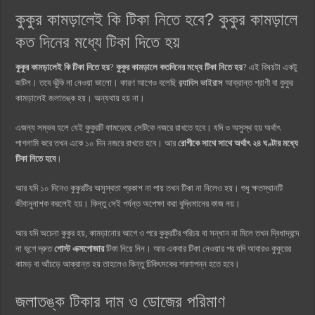
কুকুর কামড়ালেই কি টিকা নিতে হবে? কুকুর কামড়ালে
কত দিনের মধ্যে টিকা দিতে হয়
কুকুর কামড়ালেই কি টিকা দিতে হয়
?
কুকুর কামড়ালে কতদিনের মধ্যে টিকা নিতে হয়
? এই বিষয়টা একটু
জটিল। তবে ঝুঁকি না নেওয়া ভালো। কারণ আগেও বলেছি
র‍্যাবিস ভাইরাস
আক্রান্ত প্রাণী বা কুকুর
কামড়ালেই জলাতঙ্ক হয়। অন্যথায় হয় না।
এজন্য সম্ভব হলে যেই কুকুরটি কামড়েছে সেটিকে নজরে রাখতে হবে। যদি ও অসুস্থ হয় অর্থাৎ
পাগলামি করে তখন একে ১০ দিন নজরে রাখতে হবে। আর
রোগীকে সাথে সাথে অর্থাৎ ২৪ ঘণ্টার মধ্যে
টিকা নিতে হবে
।
আর যদি ১০ দিনেও কুকুরটির অসুস্থতা প্রকাশ না পায় তখন টিকা না নিলেও হয়। শুধু ক্ষতস্থানটি
জীবানুনাশক করলেই হয়। কিন্তু সেই পর্যন্ত অপেক্ষা করা বুদ্ধিমানের কাজ নয়।
আর যদি অচেনা কুকুর হয়, কামড়ানোর আগে ও পরে কুকুরটির পরিচয় বা সন্ধান না মিলে তখন দ্বিধাদ্বন্দে
না ভুগে দ্রুত
পোস্ট এক্সপোজার
টিকা নিয়ে নিন। আর একবার টিকা নেওয়ার পর যদি আবারও কুকুরের
কামড় বা আঁচড়ে আক্রান্ত হয় তাহলেও কিন্তু চিকিৎসকের শরণাপন্ন হতে হবে।
জলাতঙ্ক টিকার দাম ও ডোজের পরিমাণ