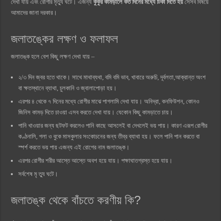
দেখা যায় এবং রোগীর মৃত্যু ঘটে। এজন্য
কুকুর কামড়ালে কত দিনের মধ্যে টিকা দিতে হয়
সেসব বিষয়ে
আমাদের জানা দরকার।
জলাতঙ্কের লক্ষণ ও ফলাফল
জলাতঙ্ক হলে বেশ কিছু লক্ষণ দেখা যায় –
২/৩ দিন জ্বর হতে থাকে। সাথে মাথাব্যথা, বমি বমি ভাব, খাবারে অরুচি, দূর্বলতা,আক্রান্ত অংশ
বা ক্ষতস্থানে ব্যাথা, চুলকানি ও জ্বালাপোড়া হয়।
এরপর ৪ থেকে ৭ দিনের মধ্যে রোগীর মাঝে পাগলামি দেখা যায়। অনিদ্রা, কনফিউশন, কোনও
জিনিস কামড় দিতে চাওয়া এসব করতে দেখা যায়। যেকোন কিছু কামড়াতে চায়।
পানি খাওয়ার জন্য ছটফট করলেও পানি কাছে আসলেই বা দেখলেই ভয় পায়। কারণ এরূপ রোগীর
কণ্ঠনালি, গলা ও বুকে মাসকুলার সংকোচনের জন্য তীব্র ব্যাথা হয়। ফলে পানি পান করতে বা
স্পর্শ করতে ভয় পায় এজন্য এই রোগের নাম জলাতঙ্ক।
এরপর রোগীর শরীর আস্তে আস্তে অবশ হয়ে যায়। পক্ষাঘাতগ্রস্ত হয়ে যায়।
সর্বশেষ মৃ ত্যু ঘটে।
জলাতঙ্ক থেকে বাঁচতে করণীয় কি?