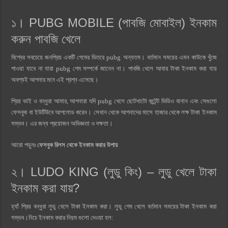
১। PUBG MOBILE (পাবজি মোবাইল) ইনকাম
করুন পাবজি খেলে
বিশ্বের সবচেয়ে জনপ্রিয় একটি গেমের ভিতরে pubg অন্যতম। বর্তমান সময়ের এমন কাউকে খুঁজে
পাওয়া যাবে না যারা pubg গেম সম্পর্কে জানেন না। পাবজি খেলে আবার টাকা ইনকাম করা যায়
অবশ্যই আপনার মনে এই প্রশ্ন এসেছে।
প্রিয় ভাই ও বন্ধুরা আমার, আপনারা যদি pubg খেলে ছোটখাটো কন্টেন্ট ভিডিও বানান এবং সেগুলো
ফেসবুক বা ইউটিউবে আপলোড করেন। সেখান থেকে আপনাদের মাসে হাজার থেকে লক্ষ টাকা ইনকাম
সম্ভব। এর জন্য প্রয়োজন অভিজ্ঞতা ও দক্ষতা।
আরো পড়ুনঃ
ফেসবুক রিলস থেকে ইনকাম করার উপায়
২। LUDO KING (লুডু কিং) – লুডু খেলে টাকা
ইনকাম করা যায়?
হ্যাঁ প্রিয় বন্ধুরা লুডু খেলে টাকা ইনকাম করা। লুডু গেম খেলে বর্তমান সময়ের টাকা ইনকাম করা
সম্ভব।নিচে ইনকাম করার নিয়ম গুলো দেওয়া হল: