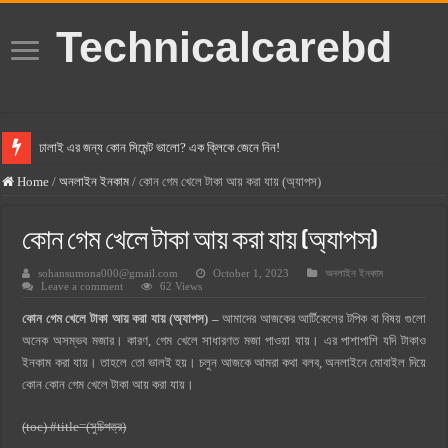
Technicalcarebd
ঢালাই এর জন্য কোন সিমেন্ট ভালো? এক ক্লিকে জেনে নিন!
বসুন্ধরা সিমেন্ট এর দাম ২০২৫
Home
/
অনলাইন ইনকাম
/
কোন গেম খেলে টাকা আয় করা যায় (অ্যাপস)
স্ক্যান সিমেন্ট এর দাম ২০২৫
কোন গেম খেলে টাকা আয় করা যায় (অ্যাপস)
হোলসিম সিমেন্ট দাম ২০২৫
sohansumona000@gmail.com
October 1, 2023
অনলাইন ইনকাম
সুপারক্রিট সিমেন্ট দাম ২০২৫
Leave a comment
62 Views
জুডিশিয়াল ম্যাজিস্ট্রেট কি? জুডিশিয়াল ম্যাজিস্ট্রেট এর সুযোগ সুবিধা
কোন গেম খেলে টাকা আয় করা যায় (অ্যাপস) –
আমাদের আজকের আর্টিকেলের টপিক বা বিষয় গুলো
ওয়ালটন মোবাইল কিস্তিতে কেনার নিয়ম ২০২৫
অনেক অসম্ভব মজার। কারণ, গেম খেলে সাধারণত মজা পাওয়া যায়। এর পাশাপাশি যদি টাকাও
ইনকাম করা যায়। তাহলে তো ভালই হয়। চলুন আজকে আমরা কথা বলব, অনলাইনে মোবাইল দিয়ে
ওয়ালটন টিভি কিস্তিতে কেনার নিয়ম ২০২৫
কোন কোন গেম খেলে টাকা আয় করা যায়।
গ্রামে লাভজনক ব্যবসা ২০২৫ ও গ্রামের বাজারে ব্যবসার আইডিয়া
(toc) #title=(সুচিপত্র)
জেনে নিন, বর্তমানে মোবাইল ঘড়ি দাম কত ২০২৫