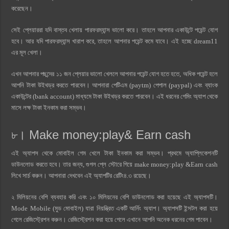
করেছেন।
সেই প্লেয়াররা যদি বাস্তব খেলায় পারফরম্যান্স ভালো করে। তাহলে আপনার একাউন্টে পয়েন্ট যোগ
হবে। আর যদি পারফরম্যান্স খারাপ করে, তাহলে আপনার পয়েন্ট কমে যাবে। এই হচ্ছে dream11
এর মূল খেলা।
এখন আপনার পছন্দের ১১ জন প্লেয়ার ভালো খেললে আপনার পয়েন্ট যোগ হতে হতে, অধিক পয়েন্ট হলে
আপনি টাকা উইথড্র করতে পারবেন। আপনারা পেটিএম (paytm) পেপাল (paypal) এবং ব্যাংক
একাউন্টের (bank account) মাধ্যমে টাকা উইথড্র করতে পারবেন। এই ধরনের গেমিং অ্যাপ থেকে
মাসে লক্ষ টাকা ইনকাম করা সম্ভব।
৮। Make money:play& Earn cash
এই অ্যাপস থেকে মোবাইল গেম খেলে টাকা ইনকাম করা সম্ভব। প্রথমে অ্যাপ্লিকেশনটি
ডাউনলোড করতে হবে। তার জন্য, গুগল প্লে স্টোরে গিয়ে make money:play &Earn cash
লিখে সার্চ করুন। আপনারা দেখবেন এই অ্যাপটির রেটিং৪.৩ রয়েছে।
২ মিলিয়নের বেশি ব্যবহার করি এবং ১০ মিলিয়নের বেশি ডাউনলোড করা হয়েছে এই অ্যাপসটি।
Mode Mobile (মুড মোবাইল) যারা নিয়ন্ত্রিত একটি আর্নিং অ্যাপ। অ্যাপসটি ইন্সটল করা হয়ে
গেলে রেজিস্ট্রেশন করুন। রেজিস্ট্রেশন করা হয়ে গেলে এখানে আপনি অনেক ধরনের গেম পাবেন।