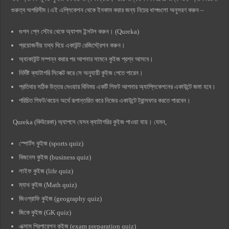
গুরুত্ব অপরিসীম।এই এপ্লিকেশন থেকে ইনকাম করার জন্য নিচের ধাপগুলো অনুসরণ করুন –
গুগল প্লে স্টোর থেকে অ্যাপস ইন্সটল করুন। (Qureka)
প্রয়োজনীয় তথ্য দিয়ে একাউন্ট রেজিস্ট্রেশন করুন।
অ্যাকাউন্ট সম্পন্ন করার পর আপনার সামনে কুইজ প্রশ্ন আসবে।
নির্দিষ্ট ক্যাটাগরি সিলেক্ট করে সে অনুযায়ী কুইজ পেতে পারেন।
প্রতিবার সঠিক উত্তর দেওয়ার বিনিময় একটি গিফট আপনার অ্যাপ্লিকেশনের একাউন্টে জমা হবে।
পরিচিত গিফট/কয়েন অর্থে রূপান্তরিত করে নিজের একাউন্টে ট্রান্সফার করতে পারবেন।
Qureka (কিউরেকা) অ্যাপসে যেসব ক্যাটাগরির কুইজ পাওয়া যায়। যেমন,
স্পোর্টস কুইজ (sports quiz)
বিজনেস কুইজ (business quiz)
লাইফ কুইজ (life quiz)
ম্যাথ কুইজ (Math quiz)
জিওগ্রাফি কুইজ (geography quiz)
জিকে কুইজ (GK quiz)
এক্সাম প্রিপারেশন কুইজ (exam preparation quiz)