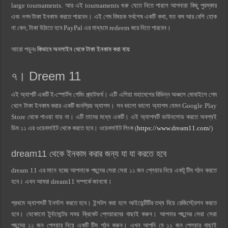
large tournaments. আর এই tournaments গুরু যেতে নিতে পারলে আপনারা কিছু পুরস্কার
এবং নগদ টাকা ইনকাম করতে পারবেন। এই গেম বিষয়ক সর্বশেষ একটি কথা, যত কম আর বেশি হোক
না কেন, টাকা উঠাতে হবে PayPal এর মাধ্যমে redeem করে নিতে পারবেন।
আরো পড়ুনঃ
কিভাবে অনলাইন থেকে টাকা ইনকাম করা যায়
৭। Dreem 11
এই অ্যাপটি একটি ই-স্পোর্টস গেমিং প্ল্যাটফর্ম। এটি এশিয়া মহাদেশের বিভিন্ন অঞ্চলে মোবাইলে গেম
খেলে টাকা ইনকাম করার একটি জনপ্রিয় অ্যাপস। সব ভালো ভালো অ্যাপস যেমন Google Play
Store থেকে পাওয়া যায় না। এটি তাদের মধ্যে একটি। এই অ্যাপসটি ডাউনলোড করতে অবশ্যই
ডিম ১১ এর ওয়েবসাইট থেকে করতে হবে। ওয়েবসাইট লিংক (
https://www.dream11.com/
)
dream11 থেকে ইনকাম করার জন্য যা যা করতে হবে
dream 11 এর মানে হচ্ছে আপনাকে পছন্দের সেরা সেরা ১১ জন প্লেয়ার নিয়ে একটু টিম গঠন করতে
হবে। এখন আমরা dream11 সম্পর্কে জানবো।
প্রথমে অ্যাপসটি ইনস্টল করতে হবে। ইন্সটল করা হলে আইডেন্টিটির তথ্য দিয়ে রেজিস্ট্রেশন করতে
হবে। যেকোনো টুর্নামেন্টের সময় ক্রিকেট প্লেয়ারদের বাছাই করুন। আপনার পছন্দের সেরা সেরা
পছন্দের ১১ জন প্লেয়ার নিয়ে একটি টিম গঠন করুন। এখন আপনি যে ১১ জন প্লেয়ার বাছাই