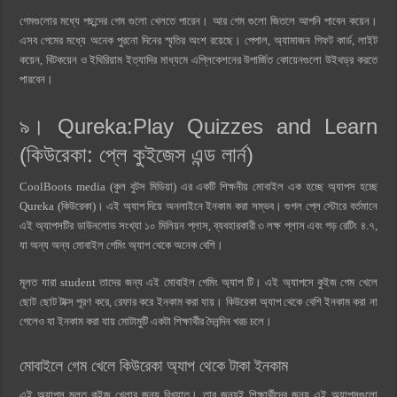
গেমগুলোর মধ্যে পছন্দের গেম গুলো খেলতে পারেন। আর গেম গুলো জিতলে আপনি পাবেন কয়েন।
এসব গেমের মধ্যে অনেক পুরনো দিনের স্মৃতির অংশ রয়েছে। পেপাল, অ্যামাজন গিফট কার্ড, লাইট
কয়েন, বিটকয়েন ও ইথিরিয়াম ইত্যাদির মাধ্যমে এপ্লিকেশনের উপার্জিত কোয়েনগুলো উইথড্র করতে
পারবেন।
৯। Qureka:Play Quizzes and Learn
(কিউরেকা: প্লে কুইজেস এন্ড লার্ন)
CoolBoots media (কুল বুটস মিডিয়া) এর একটি শিক্ষনীয় মোবাইল এক হচ্ছে অ্যাপস হচ্ছে
Qureka (কিউরেকা)। এই অ্যাপ দিয়ে অনলাইনে ইনকাম করা সম্ভব। গুগল প্লে স্টোরে বর্তমানে
এই অ্যাপসটির ডাউনলোড সংখ্যা ১০ মিলিয়ন প্লাস, ব্যবহারকারী ৩ লক্ষ প্লাস এবং গড় রেটিং ৪.৭,
যা অন্য অন্য মোবাইল গেমিং অ্যাপ থেকে অনেক বেশি।
মূলত যারা student তাদের জন্য এই মোবাইল গেমিং অ্যাপ টি। এই অ্যাপসে কুইজ গেম খেলে
ছোট ছোট টাক্স পূরণ করে, রেফার করে ইনকাম করা যায়। কিউরেকা অ্যাপ থেকে বেশি ইনকাম করা না
গেলেও যা ইনকাম করা যায় মোটামুটি একটা শিক্ষার্থীর দৈনন্দিন খরচ চলে।
মোবাইলে গেম খেলে কিউরেকা অ্যাপ থেকে টাকা ইনকাম
এই অ্যাপস মূলত কুইজ খেলার জন্য বিখ্যাত। তার জন্যই শিক্ষার্থীদের জন্য এই অ্যাপসগুলো