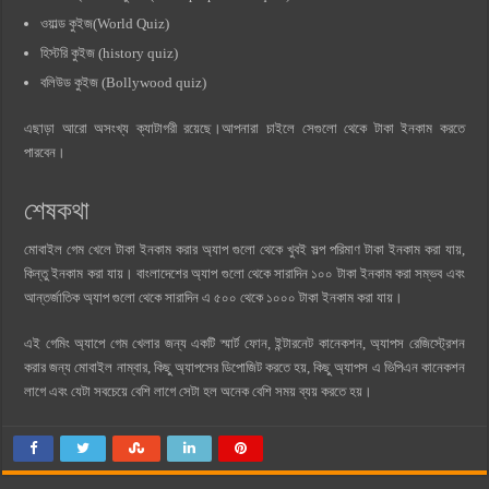
ওয়াল্ড কুইজ(World Quiz)
হিস্টরি কুইজ (history quiz)
বলিউড কুইজ (Bollywood quiz)
এছাড়া আরো অসংখ্য ক্যাটাগরী রয়েছে।আপনারা চাইলে সেগুলো থেকে টাকা ইনকাম করতে
পারবেন।
শেষকথা
মোবাইল গেম খেলে টাকা ইনকাম করার অ্যাপ গুলো থেকে খুবই সল্প পরিমাণ টাকা ইনকাম করা যায়,
কিন্তু ইনকাম করা যায়। বাংলাদেশের অ্যাপ গুলো থেকে সারাদিন ১০০ টাকা ইনকাম করা সম্ভব এবং
আন্তর্জাতিক অ্যাপ গুলো থেকে সারাদিন এ ৫০০ থেকে ১০০০ টাকা ইনকাম করা যায়।
এই গেমিং অ্যাপে গেম খেলার জন্য একটি স্মার্ট ফোন, ইন্টারনেট কানেকশন, অ্যাপস রেজিস্ট্রেশন
করার জন্য মোবাইল নাম্বার, কিছু অ্যাপসের ডিপোজিট করতে হয়, কিছু অ্যাপস এ ভিপিএন কানেকশন
লাগে এবং যেটা সবচেয়ে বেশি লাগে সেটা হল অনেক বেশি সময় ব্যয় করতে হয়।