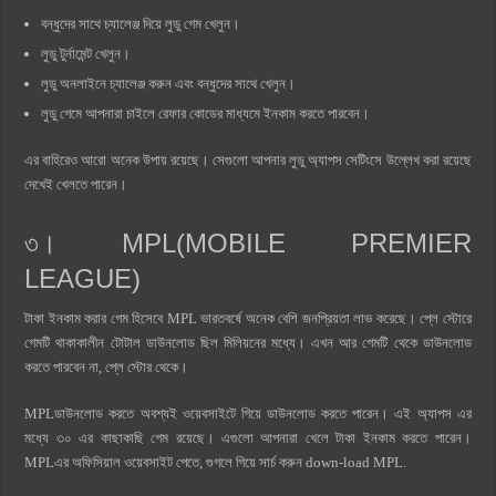
বন্ধুদের সাথে চ্যালেঞ্জ দিয়ে লুডু গেম খেলুন।
লুডু টুর্নামেন্ট খেলুন।
লুডু অনলাইনে চ্যালেঞ্জ করুন এবং বন্ধুদের সাথে খেলুন।
লুডু গেমে আপনারা চাইলে রেফার কোডের মাধ্যমে ইনকাম করতে পারবেন।
এর বাহিরেও আরো অনেক উপায় রয়েছে। সেগুলো আপনার লুডু অ্যাপস সেটিংসে উল্লেখ করা রয়েছে
দেখেই খেলতে পারেন।
৩। MPL(MOBILE PREMIER
LEAGUE)
টাকা ইনকাম করার গেম হিসেবে MPL ভারতবর্ষে অনেক বেশি জনপ্রিয়তা লাভ করেছে। প্লে স্টোরে
গেমটি থাকাকালীন টোটাল ডাউনলোড ছিল মিলিয়নের মধ্যে। এখন আর গেমটি থেকে ডাউনলোড
করতে পারবেন না, প্লে স্টোর থেকে।
MPLডাউনলোড করতে অবশ্যই ওয়েবসাইটে গিয়ে ডাউনলোড করতে পারেন। এই অ্যাপস এর
মধ্যে ৩০ এর কাছাকাছি গেম রয়েছে। এগুলো আপনারা খেলে টাকা ইনকাম করতে পারেন।
MPLএর অফিসিয়াল ওয়েবসাইট পেতে, গুগলে গিয়ে সার্চ করুন down-load MPL.