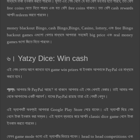
মাধ্যমে টাকা ইনকাম করতে পারবেন। মূলত এই গেম খেলে যে যত বেশি উইনার হতে পারবে, তত বেশি
free coins যেতে নিতে পারবে এবং যত বেশি free coins থাকবে। তত বেশি cash rewards
আপনি redeem করতে পারবেন।
money blackout Bingo, cash Bingo,Bingo, Casino, lottery, এবং free Bingo
backout games এগুলো খেলার মাধ্যমে আপনারা সহজেই big price এবং real money
games গুলো জিতে নিতে পারবেন।
৬। Yatzy Dice: Win cash
এই গেম খেলার আগে জানতে হবে game win prizes বা ইনকাম আপনাকে PayPal এর মাধ্যমে
করতে হবে।
প্রশ্ন:
আপনার কি PayPal আছে? না থাকলে আপনার এই গেম খেলাই বেকার। তাই আমার পক্ষ
থেকে আপনাদের একটি পরামর্শ। যাদের PayPal রয়েছে তারা এই গেমটি খেলুন।
এই অ্যাপসটি অবশ্যই আপনারা Google Play Store পেয়ে যাবেন। এই অ্যাপটি দিয়ে গেম
খেলে টাকা ইনকাম করা সম্ভব। এই অ্যাপ ব্যবহার করে আপনি classic dice game খেলে টাকা
ইনকাম করতে পারবেন।
যেসব game mode গুলো এই অ্যাপটির ভিতরে পাবেন। head to head competitions এবং