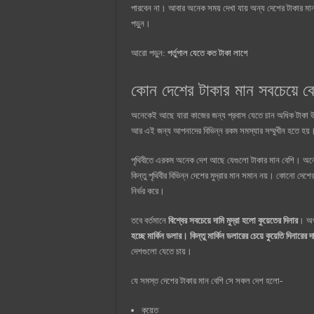
পারবেন না। আবার অনেক সময় দেখা যায় অন্য দেশের টাকার মান ক
পড়ুন।
আরো পড়ুন:
পর্তুগাল যেতে কত টাকা লাগে
কোন দেশের টাকার মান সবচেয়ে 
অনেকেই আছে যারা কাজের জন্য প্রবাস যেতে চান অধিক টাকা উপ
আর এই জন্য আপনাদের বিভিন্ন রকম সমস্যার সম্মুখীন হতে হয়
পৃথিবীতে এরকম অনেক দেশ আছে যেগুলো টাকার মান বেশি। অনে
কিন্তু পৃথিবীর বিভিন্ন দেশের মুদ্রার মান সমান নয়। কোনো দেশে
নির্ভর করে।
তবে বর্তমানে
বিশ্বের সবচেয়ে দামি মুদ্রা হলো কুয়েতের দিনার
। অর
হচ্ছে মার্কিন ডলার। কিন্তু মার্কিন ডলারের চেয়ে কুয়েতি দিনারের দ
দেশগুলো যেতে চায়।
যে সমস্ত দেশের টাকার মান বেশি সে সকল দেশ হলো-
কুয়েত