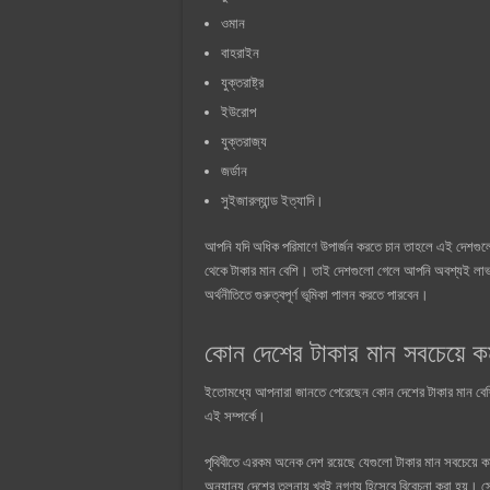
ওমান
বাহরাইন
যুক্তরাষ্ট্র
ইউরোপ
যুক্তরাজ্য
জর্ডান
সুইজারল্যান্ড ইত্যাদি।
আপনি যদি অধিক পরিমাণে উপার্জন করতে চান তাহলে এই দেশগু
থেকে টাকার মান বেশি। তাই দেশগুলো গেলে আপনি অবশ্যই লাভ
অর্থনীতিতে গুরুত্বপূর্ণ ভূমিকা পালন করতে পারবেন।
কোন দেশের টাকার মান সবচেয়ে ক
ইতোমধ্যে আপনারা জানতে পেরেছেন কোন দেশের টাকার মান বেশ
এই সম্পর্কে।
পৃথিবীতে এরকম অনেক দেশ রয়েছে যেগুলো টাকার মান সবচেয়ে 
অন্যান্য দেশের তুলনায় খুবই নগণ্য হিসেবে বিবেচনা করা হয়