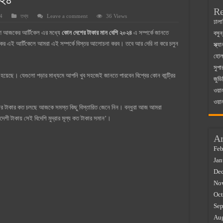
০২৪
Re
4
তথ্য
Leave a comment
36 Views
 ম্যাজিস্ট্রেট এর সুযোগ সুবিধা
ঢালা
রণ আজকের আর্টিকেল এর মধ্যে
কোন দেশের টাকার মান বেশি ২০২৪
এ সম্পর্কে জানতে
বসুন
়ম ২০২৫
র এই আর্টিকেলে আমরা এই সম্পর্কে বিস্তর আলোচনা করব। তবে আর দেরি না করে চলুন
স্ক্
০২৫
হোলস
সুপা
র বাজারে ব্যবসার আইডিয়া
া হয়েছে। যেগুলো পড়ার মাধ্যমে আপনি খুব সহজেই জানতে পারবেন বিশ্বের কোন কান্ট্রির
জুডি
 কত ২০২৫
ওয়া
ওয়া
শের টাকার কত চলছে আজকে সমস্ত কিছু বিস্তারিত জেনে নিন। বন্ধুরা আজ আমরা
শী টাকায় সেই বিদেশি মুদ্রার মূল্য কত টাকার সমান’।
Ar
Feb
Jan
De
No
Oct
Sep
Au