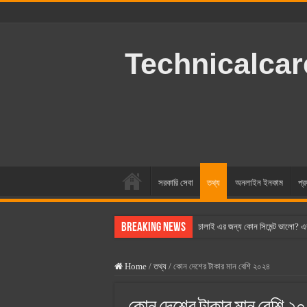
Technicalca
সরকারি সেবা
তথ্য
অনলাইন ইনকাম
প্র
Breaking News
ঢালাই এর জন্য কোন সিমেন্ট ভালো? এ
বসুন্ধরা সিমেন্ট এর দাম ২০২৫
Home
/
তথ্য
/
কোন দেশের টাকার মান বেশি ২০২৪
স্ক্যান সিমেন্ট এর দাম ২০২৫
হোলসিম সিমেন্ট দাম ২০২৫