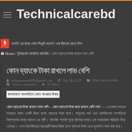
Technicalcarebd
ঢালাই এর জন্য কোন সিমেন্ট ভালো? এক ক্লিকে জেনে নিন!
বসুন্ধরা সিমেন্ট এর দাম ২০২৫
Home
/
ইন্টারনেট মোবাইল ব্যাংকিং
/
কোন ব্যাংকে টাকা রাখলে লাভ বেশি
স্ক্যান সিমেন্ট এর দাম ২০২৫
কোন ব্যাংকে টাকা রাখলে লাভ বেশি
হোলসিম সিমেন্ট দাম ২০২৫
sohansumona000@gmail.com
July 26, 2022
ইন্টারনেট মোবাইল ব্যাংকিং
সুপারক্রিট সিমেন্ট দাম ২০২৫
Leave a comment
54 Views
জুডিশিয়াল ম্যাজিস্ট্রেট কি? জুডিশিয়াল ম্যাজিস্ট্রেট এর সুযোগ সুবিধা
বাংলাদেশে অনলাইনে লোন পাওয়ার উপায়
ওয়ালটন মোবাইল কিস্তিতে কেনার নিয়ম ২০২৫
কোন ব্যাংকে টাকা রাখলে লাভ বেশি – কোন ব্যাংকে টাকা জমা রাখলে বেশি লাভ
— এখনকার সময়ের
ওয়ালটন টিভি কিস্তিতে কেনার নিয়ম ২০২৫
সবচেয়ে কমন একটি বিষয় হলো ব্যাংকে টাকা রাখা। মানুষের অর্থ এবং ব্যাক্তিগত সম্পত্তির
গ্রামে লাভজনক ব্যবসা ২০২৫ ও গ্রামের বাজারে ব্যবসার আইডিয়া
নিরাপত্তার জন্য ব্যাংক এর সৃষ্টি। ব্যাংকিং পদ্ধতি পুরো বিশ্বের মধ্যে এক অন্যরকম পরিবর্তন নিয়ে
এসেছে। এখন ব্যাংকিংয়ের আরেকটি মজার বিষয় হলো ব্যাংকে টাকা রেখে মুনাফাও লাভ করা যায়।
জেনে নিন, বর্তমানে মোবাইল ঘড়ি দাম কত ২০২৫