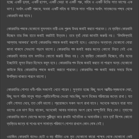
হচ্ছে একটি দুম্বা, একটি ছাগল, একটি ভেড়া বা একটি গরু, মহিষ ও একটি উটের সাত ভাগের এক
ভাগ। অর্থাৎ একটি গরুকে, অথবা একটি মহিষ বা উটকে সাত শরিকে অর্থাৎ সাতজনের পক্ষ্য থেকে
কোরবানি করা যাবে।
কোরবানির পশুকে যেকোনো মুসলমান নারী এবং পুরুষ উভয় জবাই করতে পারবেন। যে ব্যক্তি কোরবানি
দিচ্ছেন তার নিজ হাতে জবাই করাটাই উত্তম। তবে হ্যাঁ দোয়া জানাটা জরুরি নয়। ‘বিসমিল্লাহি
আল্লাহু আকবার’ বলেই কোরবানির পশুকে জবাই করলেই হবে। এছাড়াও অন্যান্য যেকোনো দোয়া
জানা থাকলে সেগুলো পড়লে ভালো। কোরবানির পশু জবাই করার জন্যে কোনো নিয়ত নেই এবং
কোরবানি দাতার নাম বলাটাও কোনো জরুরি বিষয় নয়। যে ব্যক্তি কোরবানি দিচ্ছেন, তাঁর মনের
ইচ্ছাটাই মূলত নিয়ত হিসেবে কবুল হবে। কোরবানির পশু নিজে জবাই করতে না পারলে অন্য যেকোনো
কাউকে দিয়ে কোরবানির পশুকে জবাই করাতে পারবেন। কোরবানির পশু জবাই করার সময়ে নিজে
উপস্থিত থাকতে পারলে ভালো।
কোরবানির গোশত ধনী-গরিব সকলেই খেতে পারেন। সুন্নাত হচ্ছে কিছু অংশ আত্মীয়-স্বজনকে দেয়া,
কিছু অংশ গরিব মানুষ পাড়া–প্রতিবেশীদের দেওয়া আর কিছু অংশ নিজের পরিবারের জন্যে রাখা। যত
বেশি গোসত দেবে, তত বেশি ভালো। প্রয়োজনে সকল অংশ রাখা যাবে। অনেকে আছেন যারা সাত
ভাগের এক ভাগ দিয়ে থাকেন, অনেকেই আবার সামান্য অংশ রেখে সম্পূর্ণটাই দিয়ে দেন। ত্যাগের
কোরবানির মাংশ ভোগের জন্যে পুঞ্জীভূত করে রাখাটা অনৈতিক ও অমানবিক। তবে হ্যাঁ বিশেষ কোনো
ব্যক্তির জন্যে বা শখের বশে সামান্য পরিমাণে গোশত রাখলে কোন দোষ নেই।
ওয়াজিব কোরবানি বাদেও ছোট ও বড় জীবিত এবং মৃত যেকোনো কারো পক্ষ্যে থেকে যেকোনো কেউ