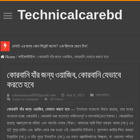
Technicalcarebd
ঢালাই এর জন্য কোন সিমেন্ট ভালো? এক ক্লিকে জেনে নিন!
বসুন্ধরা সিমেন্ট এর দাম ২০২৫
Home
/
লাইফস্টাইল
/
কোরবানি যাঁর জন্য ওয়াজিব, কোরবানি যেভাবে করতে হবে
স্ক্যান সিমেন্ট এর দাম ২০২৫
কোরবানি যাঁর জন্য ওয়াজিব, কোরবানি যেভাবে
হোলসিম সিমেন্ট দাম ২০২৫
করতে হবে
সুপারক্রিট সিমেন্ট দাম ২০২৫
sohansumona000@gmail.com
July 6, 2021
লাইফস্টাইল
জুডিশিয়াল ম্যাজিস্ট্রেট কি? জুডিশিয়াল ম্যাজিস্ট্রেট এর সুযোগ সুবিধা
Leave a comment
20 Views
ওয়ালটন মোবাইল কিস্তিতে কেনার নিয়ম ২০২৫
কোরবানি যাঁর জন্য ওয়াজিব, যেভাবে করতে হবে —
ইসলামে যতগুলো বিধান রয়েছে, তার মধ্যে
অন্যতম হচ্ছে কোরবানি। কোরবানি করা অত্যন্ত ফজিলতপূর্ণ ও তাৎপর্যমণ্ডিত ইবাদত। কোরবানিতে
ওয়ালটন টিভি কিস্তিতে কেনার নিয়ম ২০২৫
রয়েছে আত্মত্যাগের মহিমা এবং আর্তের সেবার গৌরব। আমাদের আদি পিতা হজরত আদম (আ.) এর
গ্রামে লাভজনক ব্যবসা ২০২৫ ও গ্রামের বাজারে ব্যবসার আইডিয়া
দুই পুত্র হাবিল এবং কাবিল থেকে শুরু হওয়া এই কোরবানির ইতিহাস। মুসলমান জাতির পিতা হজরত
জেনে নিন, বর্তমানে মোবাইল ঘড়ি দাম কত ২০২৫
ইব্রাহিম (আ.) ও তাঁর পুত্র ইসমাইল (আ.) এর মহান আত্মবিসর্জনের উজ্জ্বল, যা কেয়ামত পর্যন্ত