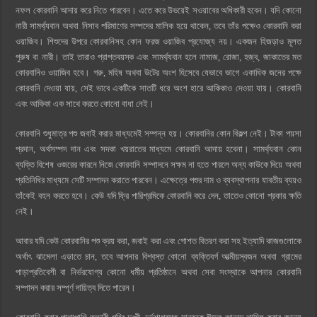
নফল কোরবানি আদায় করে নিতে পারবেন। এতে করে উভয়েই সওয়াবের অধিকারী হবেন। যদি কোনো
নারী সামর্থ্যবান অথবা নিসাব পরিমাণের সম্পদের মালিক হয়ে থাকেন, তবে তাঁর পক্ষেও কোরবানি করা
ওয়াজিব। শিশুদের উপরে কোরবানিসহ কোন ফরজ ওয়াজিব প্রযোজ্য নয়। একজন হিজড়াও মূলত
পুরুষ বা নারী। তাই তারাও প্রাপ্তবয়স্ক এবং সামর্থ্যবান হলে নামাজ, রোজা, হজ্ব, জাকাতের মত
কোরবানিও ওয়াজিব হবে। গরু, মহিষ অথবা উটের অংশ হিসেবে যেভাবে ভাগে একাধিক জনের পক্ষে
কোরবানি দেওয়া যায়, সেই ভাবে একটিকে সাতটি ধরে অংশ হারে আকিকাও দেওয়া যায়। কোরবানি
এবং আকিকা এক সাথে করতে কোনো বাধা নেই।
কোরবানি শুধুমাত্র পশু জবাই করার মাধ্যমেই সম্পন্ন হয়। কোরবানির কোন বিকল্প নেই। টাকা পয়সা
প্রদান, অর্থসম্পদ দান এবং সদকা খয়রাতের মাধ্যমে কোরবানি আদায় হবেনা। সামর্থ্যবান কোন
ব্যক্তি বিশেষ ওজরের কারনে নিজে কোরবানি সম্পাদনে সক্ষম না হতে পারলে অন্য কাউকে দিয়ে অথবা
প্রতিনিধির মাধ্যমে সেটি সম্পাদন করাতে পারবেন। এক্ষেত্রে পশুর দাম ও ব্যবস্থাপনার যাবতীয় ব্যয়ও
তাঁকেই বহন করতে হবে। কেউ যদি ফ্রি পারিশ্রমিকে কোরবানি করে দেন, তাতেও কোনো প্রকার ক্ষতি
নেই।
আবার যদি কেউ কোরবানির পশু ক্রয় করা, জবাই করা এবং গোশত বিতরণ করা সহ ইত্যাদি কাজগুলোকে
অর্থাৎ ঝামেলা এড়াতে চান, তবে আপনার বিশ্বস্ত কোনো ব্যক্তিবর্গ আত্মীয়স্বজন অথবা গ্রামের
পাড়াপ্রতিবেশী বা নির্ভরযোগ্য কোনো ধর্মীয় প্রতিষ্ঠানে অথবা সেবা সংস্থাকে আপনার কোরবানি
সম্পাদন করার সম্পূর্ণ দায়িত্ব দিতে পারেন।