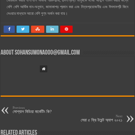
কোরবানি করার পাশাপাশি অভাবী গরিব-দুঃখী, দুর্দশাগ্রস্ত মানুষকে ঈদের আনন্দে শামিল করার জন্যে
বেশি বেশি আর্থিক দান-অনুদান, জামাকাপড় প্রদান করা এবং নিত্যপ্রয়োজনীয় এবং ঈদসামগ্রী কিনে
দেওয়ার মাধ্যমে আরো বেশি পুণ্য অর্জন করা যায়।
About
sohansumona000@gmail.com
Previous
সোশ্যাল মিডিয়া মার্কেটিং কি?
Next
সেরা ৫ ফ্রি টরেন্ট অ্যাপ ২০২১
Related Articles